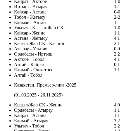
Кайрат - Актобе
1-0
Иртыш - Атырау
1-1
Кайсар - Астана
0-0
Тобол - Жетысу
2-2
Елимай - Алтай
1-1
Улытау - Кызыл-Жар СК
1-0
Кайсар - Женис
1:1
Астана - Жетысу
4:1
Кызыл-Жар СК - Каспий
2:1
Атырау - Улытау
0:0
Ордабасы - Иртыш
2:2
Актобе - Тобол
4:1
Алтай - Кайрат
0:1
Елимай - Окжетпес
1:1
Алтай - Тобол
Казахстан. Премьер-лига -2025
(01.03.2025 - 26.11.2025)
Кызыл-Жар СК - Женис
4:0
Ордабасы - Атырау
1:1
Кайрат - Астана
1:1
Елимай - Атырау
3:2
Улытау - Тобол
2:2