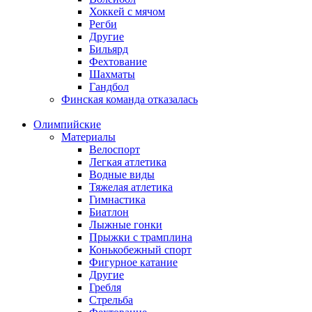
Хоккей с мячом
Регби
Другие
Бильярд
Фехтование
Шахматы
Гандбол
Финская команда отказалась
Олимпийские
Материалы
Велоспорт
Легкая атлетика
Водные виды
Тяжелая атлетика
Гимнастика
Биатлон
Лыжные гонки
Прыжки с трамплина
Конькобежный спорт
Фигурное катание
Другие
Гребля
Стрельба