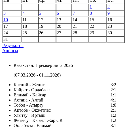
Пн.
Вт.
Ср.
Чт.
Пт.
Сб.
Вс.
1
2
3
4
5
6
7
8
9
10
11
12
13
14
15
16
17
18
19
20
21
22
23
24
25
26
27
28
29
30
31
Результаты
Анонсы
Казахстан. Премьер-лига-2026
(07.03.2026 - 01.11.2026)
Каспий - Женис
3:2
Кайрат - Ордабасы
2:1
Елимай - Кайсар
1:1
Астана - Алтай
4:1
Тобол - Атырау
1:0
Актобе - Окжетпес
2:1
Улытау - Иртыш
1:2
Жетысу - Кызыл-Жар СК
1:2
Ордабасы - Елимай
3:1