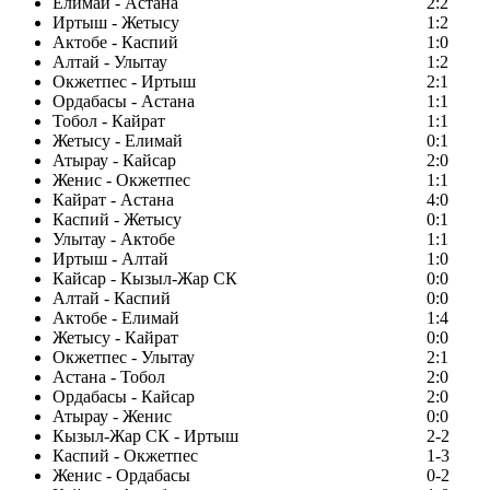
Елимай - Астана
2:2
Иртыш - Жетысу
1:2
Актобе - Каспий
1:0
Алтай - Улытау
1:2
Окжетпес - Иртыш
2:1
Ордабасы - Астана
1:1
Тобол - Кайрат
1:1
Жетысу - Елимай
0:1
Атырау - Кайсар
2:0
Женис - Окжетпес
1:1
Кайрат - Астана
4:0
Каспий - Жетысу
0:1
Улытау - Актобе
1:1
Иртыш - Алтай
1:0
Кайсар - Кызыл-Жар СК
0:0
Алтай - Каспий
0:0
Актобе - Елимай
1:4
Жетысу - Кайрат
0:0
Окжетпес - Улытау
2:1
Астана - Тобол
2:0
Ордабасы - Кайсар
2:0
Атырау - Женис
0:0
Кызыл-Жар СК - Иртыш
2-2
Каспий - Окжетпес
1-3
Женис - Ордабасы
0-2