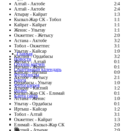
Алтай - Актобе
2:4
Алтай - Актобе
2:4
Атырау - Кайрат
1:3
Кызыл-Жар СК - Тобол
1:1
Кайрат - Кайрат
1:1
Женис - Улытау
1:1
Окжетпес - Жетысу
2:0
Астана - Актобе
3:2
Тобол - Окжетпес
3:1
Улытау - Кайсар
1:0
Главная
Каспий - Ордабасы
3:2
Новости
Жетысу - Алтай
0:1
Обзоры матчей
Иртыш - Женис
0:1
Спортивный календарь
Кайсар - Иртыш
0:0
Футболисты
Актобе - Жетысу
2:1
Блоги
Ордабасы - Улытау
1:0
Фотогалерея
Атырау - Каспий
1:2
Видео
Кызыл-Жар СК - Елимай
0:1
Карта сайта
Астана - Женис
1:0
Улытау - Ордабасы
0:1
Иртыш - Кайсар
1:2
Тобол - Алтай
3:1
Есть идея?
Окжетпес - Кайрат
1:3
Сообщить о мероприятии
Елимай - Кызыл-Жар СК
2:0
Каспий - Атырау
Перейти на старый сайт
2:0