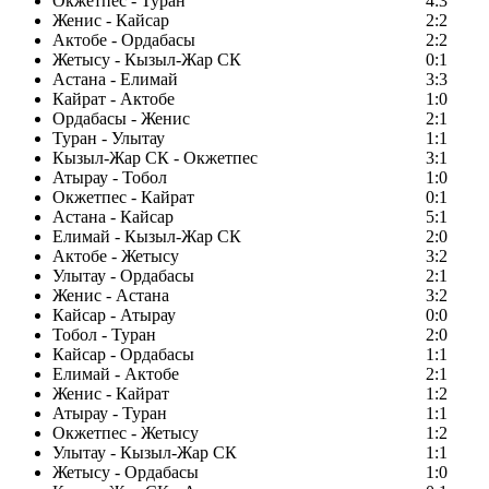
Окжетпес - Туран
4:3
Женис - Кайсар
2:2
Актобе - Ордабасы
2:2
Жетысу - Кызыл-Жар СК
0:1
Астана - Елимай
3:3
Кайрат - Актобе
1:0
Ордабасы - Женис
2:1
Туран - Улытау
1:1
Кызыл-Жар СК - Окжетпес
3:1
Атырау - Тобол
1:0
Окжетпес - Кайрат
0:1
Астана - Кайсар
5:1
Елимай - Кызыл-Жар СК
2:0
Актобе - Жетысу
3:2
Улытау - Ордабасы
2:1
Женис - Астана
3:2
Кайсар - Атырау
0:0
Тобол - Туран
2:0
Кайсар - Ордабасы
1:1
Елимай - Актобе
2:1
Женис - Кайрат
1:2
Атырау - Туран
1:1
Окжетпес - Жетысу
1:2
Улытау - Кызыл-Жар СК
1:1
Жетысу - Ордабасы
1:0