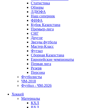
Статистика
Обзоры
ЛДЮФА
Наш соперник
ФИФА
Кубок Казахстана
Премьер-лига
СНГ
Другое
Звезды футбола
Мастер-Класс
Футзал
Сборная Казахстана
Европейские чемпионаты
Первая лига
Резерв
Персона
Футболисты
ЧМ-2018
Футбол - ЧМ-2026
Хоккей
Материалы
КХЛ
ВХЛ