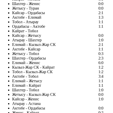
Шахтер - Женис
0:0
Жетысу - Туран
0:0
Кайсар - Ордабасы
2:1
Актобе - Елимай
1:3
Тобол - Атырау
1:1
Ордабасы - Актобе
1:1
Кайрат - Тобол
Кайсар - Жетысу
0:0
Атырау - Шахтер
1:0
Елимай - Кызыл-Жар СК
2:1
Актобе - Кайсар
1:1
Жетысу - Тобол
0:3
Шахтер - Ордабасы
2:3
Елимай - Женис
6:0
Кызыл-Жар СК - Кайрат
1:2
Тобол - Кызыл-Жар СК
1:2
Актобе - Тобол
3:4
Елимай - Жетысу
1:1
Елимай - Кайрат
1:1
Шахтер - Тобол
1:0
Жетысу - Кызыл-Жар СК
0:0
Кайсар - Женис
1:0
Атырау - Астана
Актобе - Ордабасы
0:0
Женис - Кайрат
0:2