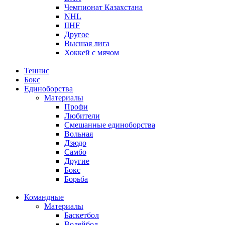
Чемпионат Казахстана
NHL
IIHF
Другое
Высшая лига
Хоккей с мячом
Теннис
Бокс
Единоборства
Материалы
Профи
Любители
Смешанные единоборства
Вольная
Дзюдо
Самбо
Другие
Бокс
Борьба
Командные
Материалы
Баскетбол
Волейбол