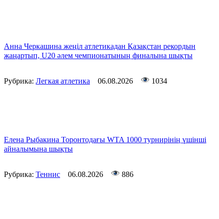
Анна Черкашина жеңіл атлетикадан Қазақстан рекордын
жаңартып, U20 әлем чемпионатының финалына шықты
Рубрика:
Легкая атлетика
06.08.2026
1034
Елена Рыбакина Торонтодағы WTA 1000 турнирінің үшінші
айналымына шықты
Рубрика:
Теннис
06.08.2026
886