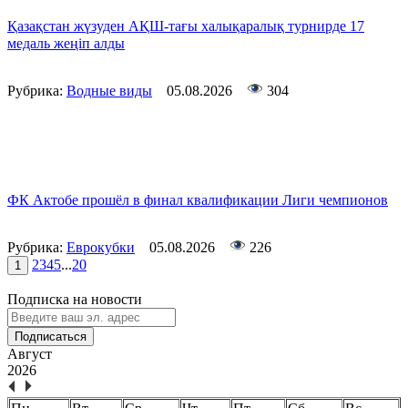
Қазақстан жүзуден АҚШ-тағы халықаралық турнирде 17
медаль жеңіп алды
Рубрика:
Водные виды
05.08.2026
304
ФК Актобе прошёл в финал квалификации Лиги чемпионов
Рубрика:
Еврокубки
05.08.2026
226
2
3
4
5
...
20
1
Подписка на новости
Подписаться
Август
2026