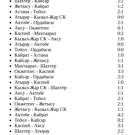
Шахтер - Кайсар
2:2
Жетысу - Кайрат
1:2
Астана - Тобол
2:1
Атырау - Кызыл-Жар СК
0:0
Актобе - Ордабасы
2:1
Аксу - Окжетпес
0:1
Каспий - Махтаарал
0:2
Кызыл-Жар СК - Аксу
1:0
Атырау - Актобе
0:0
Тобол - Ордабасы
0:0
Кайрат - Астана
1:0
Кайсар - Жетысу
1:1
Махтаарал - Шахтер
3:1
Окжетпес - Каспий
3:3
Кайсар - Ордабасы
2:3
Атырау - Каспий
1:0
Кызыл-Жар СК - Шахтер
1:1
Аксу - Актобе
1:1
Кайрат - Тобол
2:1
Окжетпес - Жетысу
2:1
Жетысу - Кызыл-Жар СК
1:1
Актобе - Кайрат
4:2
Тобол - Кайсар
0:2
Каспий - Аксу
3:1
Шахтер - Атырау
2:2