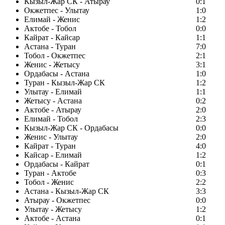
Кызыл-Жар СК - Атырау
0:1
Окжетпес - Улытау
1:0
Елимай - Женис
1:2
Актобе - Тобол
0:0
Кайрат - Кайсар
1:1
Астана - Туран
7:0
Тобол - Окжетпес
2:1
Женис - Жетысу
3:1
Ордабасы - Астана
1:0
Туран - Кызыл-Жар СК
1:2
Улытау - Елимай
1:1
Жетысу - Астана
0:2
Актобе - Атырау
2:0
Елимай - Тобол
2:3
Кызыл-Жар СК - Ордабасы
0:0
Женис - Улытау
2:0
Кайрат - Туран
4:0
Кайсар - Елимай
1:2
Ордабасы - Кайрат
0:1
Туран - Актобе
0:3
Тобол - Женис
2:2
Астана - Кызыл-Жар СК
3:3
Атырау - Окжетпес
0:0
Улытау - Жетысу
1:2
Актобе - Астана
0:1