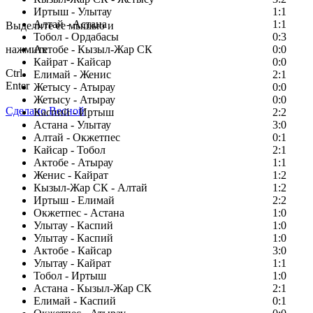
Заметили ошибку в тексте?
Иртыш - Улытау
1:1
Алтай - Астана
1:1
Выделите ее мышью и
Тобол - Ордабасы
0:3
нажмите
Актобе - Кызыл-Жар СК
0:0
Кайрат - Кайсар
0:0
Ctrl
Елимай - Женис
2:1
Enter
Жетысу - Атырау
0:0
Жетысу - Атырау
0:0
Сделано Весной
Каспий - Иртыш
2:2
Астана - Улытау
3:0
Алтай - Окжетпес
0:1
Кайсар - Тобол
2:1
Актобе - Атырау
1:1
Женис - Кайрат
1:2
Кызыл-Жар СК - Алтай
1:2
Иртыш - Елимай
2:2
Окжетпес - Астана
1:0
Улытау - Каспий
1:0
Улытау - Каспий
1:0
Актобе - Кайсар
3:0
Улытау - Кайрат
1:1
Тобол - Иртыш
1:0
Астана - Кызыл-Жар СК
2:1
Елимай - Каспий
0:1