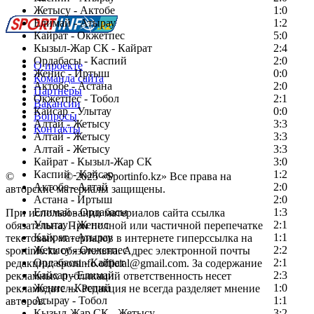
Жетысу - Актобе
1:0
Елимай - Атырау
1:2
Кайрат - Окжетпес
5:0
Кызыл-Жар СК - Кайрат
2:4
Ордабасы - Каспий
2:0
О проекте
Женис - Иртыш
0:0
Команда сайта
Актобе - Астана
2:0
Партнеры
Окжетпес - Тобол
2:1
Вакансии
Кайсар - Улытау
0:0
Вопросы
Алтай - Жетысу
3:3
Контакты
Алтай - Жетысу
3:3
Алтай - Жетысу
3:3
Кайрат - Кызыл-Жар СК
3:0
Каспий - Кайсар
1:2
©
Copyright
© 2025 «Sportinfo.kz» Все права на
Актобе - Алтай
2:0
авторские материалы защищены.
Астана - Иртыш
2:0
Елимай - Ордабасы
1:3
При использовании материалов сайта ссылка
Улытау - Женис
2:1
обязательна. При полной или частичной перепечатке
Кайрат - Атырау
1:1
текстовых материалов в интернете гиперссылка на
Жетысу - Окжетпес
2:2
sportinfo.kz обязательна. Адрес электронной почты
Ордабасы - Кайрат
2:1
редакции: sportinfo.official@gmail.com. За содержание
Кайсар - Елимай
2:3
рекламных публикаций ответственность несет
Женис - Каспий
1:0
рекламодатель. Редакция не всегда разделяет мнение
Атырау - Тобол
1:1
авторов.
Кызыл-Жар СК - Жетысу
3:2