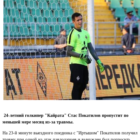
24-летний голкипер "Кайрата" Стас Покатилов пропустит по
меньшей мере месяц из-за травмы.
На 23-й минуте выездного поединка с "Иртышом" Покатилов получил
травму при одной из атак павлодарцев и вынужден был попросить