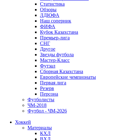
Статистика
Обзоры
ЛДЮФА
Наш соперник
ФИФА
Кубок Казахстана
Премьер-лига
СНГ
Другое
Звезды футбола
Мастер-Класс
Футзал
Сборная Казахстана
Европейские чемпионаты
Первая лига
Резерв
Персона
Футболисты
ЧМ-2018
Футбол - ЧМ-2026
Хоккей
Материалы
КХЛ
ВХЛ