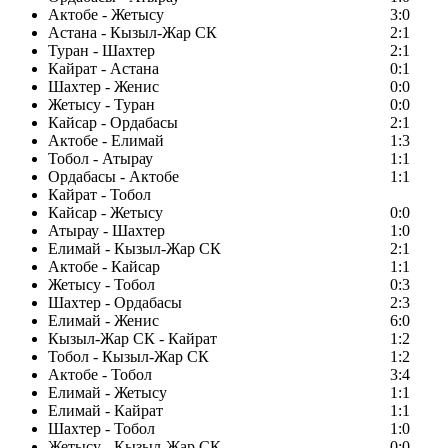
Актобе - Жетысу
3:0
Астана - Кызыл-Жар СК
2:1
Туран - Шахтер
2:1
Кайрат - Астана
0:1
Шахтер - Женис
0:0
Жетысу - Туран
0:0
Кайсар - Ордабасы
2:1
Актобе - Елимай
1:3
Тобол - Атырау
1:1
Ордабасы - Актобе
1:1
Кайрат - Тобол
Кайсар - Жетысу
0:0
Атырау - Шахтер
1:0
Елимай - Кызыл-Жар СК
2:1
Актобе - Кайсар
1:1
Жетысу - Тобол
0:3
Шахтер - Ордабасы
2:3
Елимай - Женис
6:0
Кызыл-Жар СК - Кайрат
1:2
Тобол - Кызыл-Жар СК
1:2
Актобе - Тобол
3:4
Елимай - Жетысу
1:1
Елимай - Кайрат
1:1
Шахтер - Тобол
1:0
Жетысу - Кызыл-Жар СК
0:0