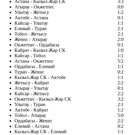
Астана - Кызыл-Жар СК
3:3
Атырау - Окжетпес
0:0
Улытау - Жетысу
1:2
Актобе - Астана
0:1
Кайсар - Улытау
1:1
Елимай - Туран
2:1
Тобол - Жетысу
2:1
Женис - Атырау
2:0
Окжетпес - Ордабасы
0:1
Кайрат - Кызыл-Жар СК
1:0
Кайсар - Тобол
1:1
Астана - Окжетпес
5:2
Ордабасы - Елимай
1:1
Туран - Женис
0:2
Кызыл-Жар СК - Актобе
1:1
Жетысу - Кайрат
2:2
Атырау - Улытау
0:1
Кайсар - Жетысу
2:2
Окжетпес - Кызыл-Жар СК
3:2
Улытау - Туран
2:1
Актобе - Кайрат
1:2
Тобол - Атырау
5:0
Ордабасы - Женис
2:2
Елимай - Астана
0:2
Кызыл-Жар СК - Елимай
1:1