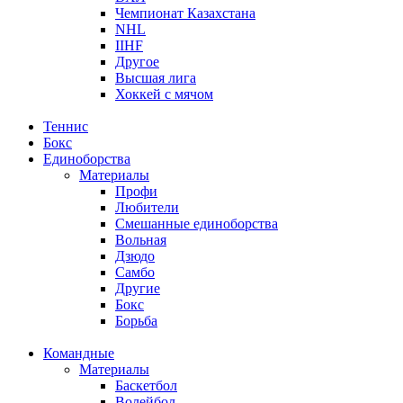
Чемпионат Казахстана
NHL
IIHF
Другое
Высшая лига
Хоккей с мячом
Теннис
Бокс
Единоборства
Материалы
Профи
Любители
Смешанные единоборства
Вольная
Дзюдо
Самбо
Другие
Бокс
Борьба
Командные
Материалы
Баскетбол
Волейбол