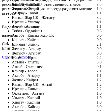
Кайсар - Елимай
2:3
рекламных публикаций ответственность несет
Женис - Каспий
1:0
рекламодатель. Редакция не всегда разделяет мнение
Атырау - Тобол
1:1
авторов.
Кызыл-Жар СК - Жетысу
3:2
Заметили ошибку в тексте?
Иртыш - Улытау
1:1
Алтай - Астана
1:1
Выделите ее мышью и
Тобол - Ордабасы
0:3
нажмите
Актобе - Кызыл-Жар СК
0:0
Кайрат - Кайсар
0:0
Ctrl
Елимай - Женис
2:1
Enter
Жетысу - Атырау
0:0
Жетысу - Атырау
0:0
Сделано Весной
Каспий - Иртыш
2:2
Астана - Улытау
3:0
Алтай - Окжетпес
0:1
Кайсар - Тобол
2:1
Актобе - Атырау
1:1
Женис - Кайрат
1:2
Кызыл-Жар СК - Алтай
1:2
Иртыш - Елимай
2:2
Окжетпес - Астана
1:0
Улытау - Каспий
1:0
Улытау - Каспий
1:0
Актобе - Кайсар
3:0