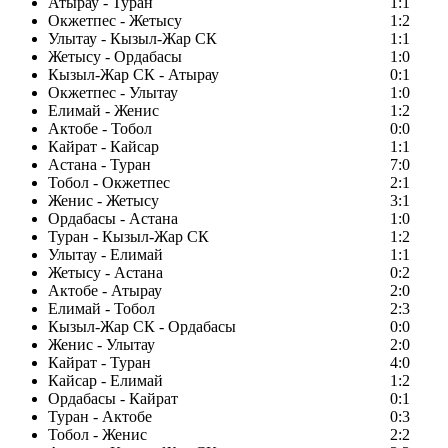
Атырау - Туран
1:1
Окжетпес - Жетысу
1:2
Улытау - Кызыл-Жар СК
1:1
Жетысу - Ордабасы
1:0
Кызыл-Жар СК - Атырау
0:1
Окжетпес - Улытау
1:0
Елимай - Женис
1:2
Актобе - Тобол
0:0
Кайрат - Кайсар
1:1
Астана - Туран
7:0
Тобол - Окжетпес
2:1
Женис - Жетысу
3:1
Ордабасы - Астана
1:0
Туран - Кызыл-Жар СК
1:2
Улытау - Елимай
1:1
Жетысу - Астана
0:2
Актобе - Атырау
2:0
Елимай - Тобол
2:3
Кызыл-Жар СК - Ордабасы
0:0
Женис - Улытау
2:0
Кайрат - Туран
4:0
Кайсар - Елимай
1:2
Ордабасы - Кайрат
0:1
Туран - Актобе
0:3
Тобол - Женис
2:2