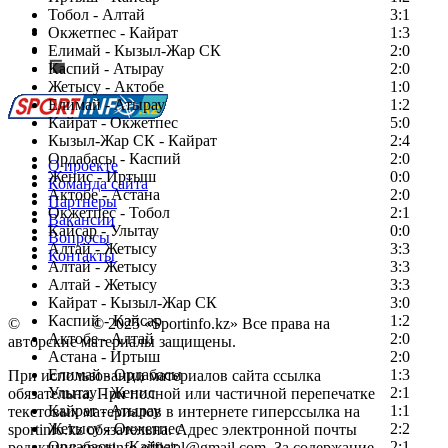
Тобол - Алтай
3:1
Есть идея?
Окжетпес - Кайрат
1:3
Сообщить о мероприятии
Елимай - Кызыл-Жар СК
2:0
Каспий - Атырау
Перейти на старый сайт
2:0
Жетысу - Актобе
1:0
Елимай - Атырау
1:2
Кайрат - Окжетпес
5:0
Кызыл-Жар СК - Кайрат
2:4
Ордабасы - Каспий
2:0
О проекте
Женис - Иртыш
0:0
Команда сайта
Актобе - Астана
2:0
Партнеры
Окжетпес - Тобол
2:1
Вакансии
Кайсар - Улытау
0:0
Вопросы
Алтай - Жетысу
3:3
Контакты
Алтай - Жетысу
3:3
Алтай - Жетысу
3:3
Кайрат - Кызыл-Жар СК
3:0
Каспий - Кайсар
1:2
©
Copyright
© 2025 «Sportinfo.kz» Все права на
Актобе - Алтай
2:0
авторские материалы защищены.
Астана - Иртыш
2:0
Елимай - Ордабасы
1:3
При использовании материалов сайта ссылка
Улытау - Женис
2:1
обязательна. При полной или частичной перепечатке
Кайрат - Атырау
1:1
текстовых материалов в интернете гиперссылка на
Жетысу - Окжетпес
2:2
sportinfo.kz обязательна. Адрес электронной почты
Ордабасы - Кайрат
2:1
редакции: sportinfo.official@gmail.com. За содержание