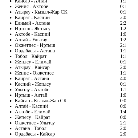
Кайсар - Алтай
1:1
Женис - Актобе
0:1
Атырау - Кызыл-Жар СК
0:1
Кайрат - Каспий
2:0
Елимай - Астана
2:2
Иртыш - Жетысу
1:2
Актобе - Каспий
1:0
Алтай - Улытау
1:2
Окжетпес - Иртыш
2:1
Ордабасы - Астана
1:1
Тобол - Кайрат
1:1
Жетысу - Елимай
0:1
Атырау - Кайсар
2:0
Женис - Окжетпес
1:1
Кайрат - Астана
4:0
Каспий - Жетысу
0:1
Улытау - Актобе
1:1
Иртыш - Алтай
1:0
Кайсар - Кызыл-Жар СК
0:0
Алтай - Каспий
0:0
Актобе - Елимай
1:4
Жетысу - Кайрат
0:0
Окжетпес - Улытау
2:1
Астана - Тобол
2:0
Ордабасы - Кайсар
2:0