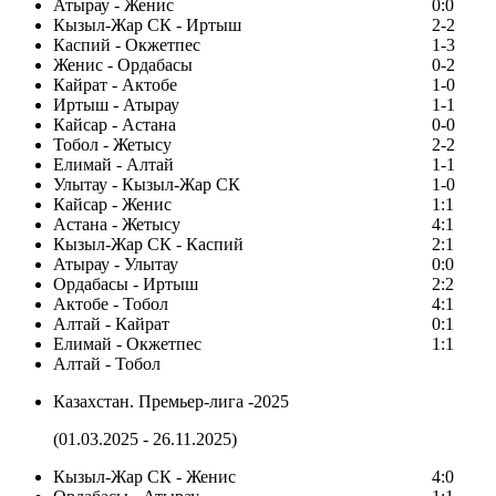
Атырау - Женис
0:0
Кызыл-Жар СК - Иртыш
2-2
Каспий - Окжетпес
1-3
Женис - Ордабасы
0-2
Кайрат - Актобе
1-0
Иртыш - Атырау
1-1
Кайсар - Астана
0-0
Тобол - Жетысу
2-2
Елимай - Алтай
1-1
Улытау - Кызыл-Жар СК
1-0
Кайсар - Женис
1:1
Астана - Жетысу
4:1
Кызыл-Жар СК - Каспий
2:1
Атырау - Улытау
0:0
Ордабасы - Иртыш
2:2
Актобе - Тобол
4:1
Алтай - Кайрат
0:1
Елимай - Окжетпес
1:1
Алтай - Тобол
Казахстан. Премьер-лига -2025
(01.03.2025 - 26.11.2025)
Кызыл-Жар СК - Женис
4:0