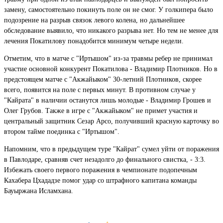
замену, самостоятельно покинуть поле он не смог. У голкипера было
подозрение на разрыв связок левого колена, но дальнейшее
обследование выявило, что никакого разрыва нет. Но тем не менее для
лечения Покатилову понадобится минимум четыре недели.
Отметим, что в матче с "Иртышом" из-за травмы ребер не принимал
участие основной конкурент Покатилова - Владимир Плотников. Но в
предстоящем матче с "Акжайыком" 30-летний Плотников, скорее
всего, появится на поле с первых минут. В противном случае у
"Кайрата" в наличии останутся лишь молодые - Владимир Грошев и
Олег Грубов. Также в игре с "Акжайыком" не примет участия и
центральный защитник Сезар Арсо, получивший красную карточку во
втором тайме поединка с "Иртышом".
Напомним, что в предыдущем туре "Кайрат" сумел уйти от поражения
в Павлодаре, сравняв счет незадолго до финального свистка, - 3:3.
Избежать своего первого поражения в чемпионате подопечным
Кахабера Цхададзе помог удар со штрафного капитана команды
Бауыржана Исламхана.