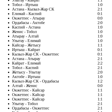
Улытау - Кайрат
1:1
Тобол - Иртыш
1:0
Астана - Кызыл-Жар СК
2:1
Елимай - Каспий
0:1
Окжетпес - Атырау
0:0
Ордабасы - Актобе
2:0
Каспий - Астана
1:0
Женис - Тобол
1:0
Атырау - Алтай
1:0
Улытау - Елимай
1:0
Кайсар - Жетысу
1:1
Иртыш - Кайрат
0:1
Кызыл-Жар СК - Окжетпес
0:1
Астана - Атырау
2:1
Кайрат - Елимай
2:2
Тобол - Каспий
2:1
Жетысу - Улытау
2:0
Актобе - Иртыш
1:0
Кызыл-Жар СК - Ордабасы
1:2
Алтай - Женис
0:0
Окжетпес - Кайсар
1:1
Окжетпес - Кайсар
1:1
Окжетпес - Кайсар
1:1
Улытау - Тобол
2:1
Ордабасы - Окжетпес
2:1