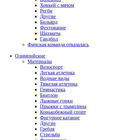
Хоккей с мячом
Регби
Другие
Бильярд
Фехтование
Шахматы
Гандбол
Финская команда отказалась
Олимпийские
Материалы
Велоспорт
Легкая атлетика
Водные виды
Тяжелая атлетика
Гимнастика
Биатлон
Лыжные гонки
Прыжки с трамплина
Конькобежный спорт
Фигурное катание
Другие
Гребля
Стрельба