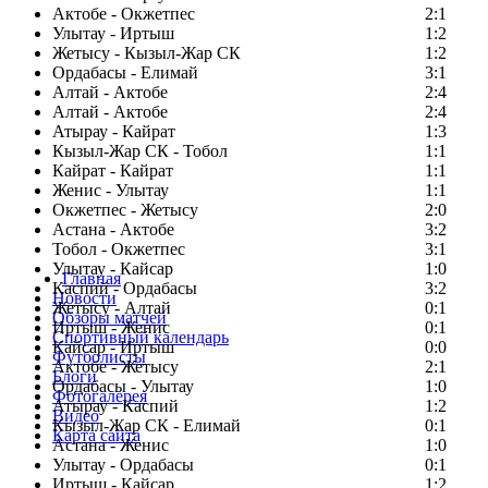
Актобе - Окжетпес
2:1
Улытау - Иртыш
1:2
Жетысу - Кызыл-Жар СК
1:2
Ордабасы - Елимай
3:1
Алтай - Актобе
2:4
Алтай - Актобе
2:4
Атырау - Кайрат
1:3
Кызыл-Жар СК - Тобол
1:1
Кайрат - Кайрат
1:1
Женис - Улытау
1:1
Окжетпес - Жетысу
2:0
Астана - Актобе
3:2
Тобол - Окжетпес
3:1
Улытау - Кайсар
1:0
Главная
Каспий - Ордабасы
3:2
Новости
Жетысу - Алтай
0:1
Обзоры матчей
Иртыш - Женис
0:1
Спортивный календарь
Кайсар - Иртыш
0:0
Футболисты
Актобе - Жетысу
2:1
Блоги
Ордабасы - Улытау
1:0
Фотогалерея
Атырау - Каспий
1:2
Видео
Кызыл-Жар СК - Елимай
0:1
Карта сайта
Астана - Женис
1:0
Улытау - Ордабасы
0:1
Иртыш - Кайсар
1:2