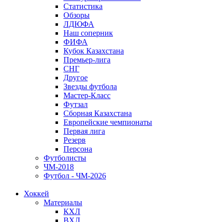
Статистика
Обзоры
ЛДЮФА
Наш соперник
ФИФА
Кубок Казахстана
Премьер-лига
СНГ
Другое
Звезды футбола
Мастер-Класс
Футзал
Сборная Казахстана
Европейские чемпионаты
Первая лига
Резерв
Персона
Футболисты
ЧМ-2018
Футбол - ЧМ-2026
Хоккей
Материалы
КХЛ
ВХЛ