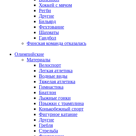
Хоккей с мячом
Регби
Другие
Бильярд
Фехтование
Шахматы
Гандбол
Финская команда отказалась
Олимпийские
Материалы
Велоспорт
Легкая атлетика
Водные виды
Тяжелая атлетика
Гимнастика
Биатлон
Лыжные гонки
Прыжки с трамплина
Конькобежный спорт
Фигурное катание
Другие
Гребля
Стрельба