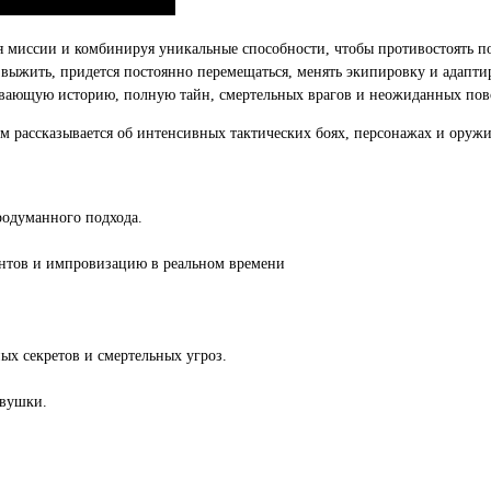
 для миссии и комбинируя уникальные способности, чтобы противостоять 
ыжить, придется постоянно перемещаться, менять экипировку и адаптир
вающую историю, полную тайн, смертельных врагов и неожиданных пов
ом рассказывается об интенсивных тактических боях, персонажах и оружи
родуманного подхода.
ентов и импровизацию в реальном времени
ых секретов и смертельных угроз.
овушки.