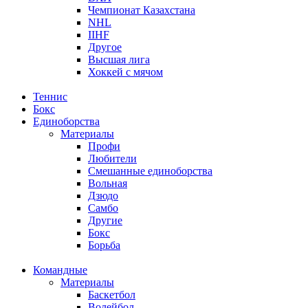
Чемпионат Казахстана
NHL
IIHF
Другое
Высшая лига
Хоккей с мячом
Теннис
Бокс
Единоборства
Материалы
Профи
Любители
Смешанные единоборства
Вольная
Дзюдо
Самбо
Другие
Бокс
Борьба
Командные
Материалы
Баскетбол
Волейбол