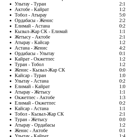
Улытау - Туран
2:1
Актобе - Кайрат
1:2
Тобол - Атырау
5:0
Ордабасы - Женис
2:2
Елимай - Астана
0:2
Кызыл-Жар СК - Елимай
1:1
Жетысу - Актобе
2:1
Атырау - Кайсар
1:2
Астана - Женис
4:2
Ордабасы - Улытау
0:1
Кайрат - Окжетпес
1:2
Туран - Тобол
1:2
Женис - Кызыл-Жар СК
0:0
Кайсар - Туран
1:0
Улытау - Астана
0:2
Елимай - Кайрат
1:0
Атырау - Жетысу
1:1
Окжетпес - Актобе
1:3
Елимай - Окжетпес
0:2
Кайсар - Астана
1:1
Тобол - Кызыл-Жар СК
2:1
Туран - Жетысу
0:0
Атырау - Ордабасы
1:2
Женис - Актобе
0:1
Улытау - Кайрат
1:4