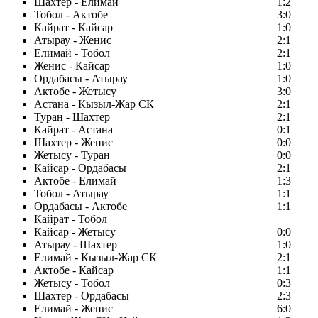
Шахтер - Елимай
1:2
Тобол - Актобе
3:0
Кайрат - Кайсар
1:0
Атырау - Женис
2:1
Елимай - Тобол
2:1
Женис - Кайсар
1:0
Ордабасы - Атырау
1:0
Актобе - Жетысу
3:0
Астана - Кызыл-Жар СК
2:1
Туран - Шахтер
2:1
Кайрат - Астана
0:1
Шахтер - Женис
0:0
Жетысу - Туран
0:0
Кайсар - Ордабасы
2:1
Актобе - Елимай
1:3
Тобол - Атырау
1:1
Ордабасы - Актобе
1:1
Кайрат - Тобол
Кайсар - Жетысу
0:0
Атырау - Шахтер
1:0
Елимай - Кызыл-Жар СК
2:1
Актобе - Кайсар
1:1
Жетысу - Тобол
0:3
Шахтер - Ордабасы
2:3
Елимай - Женис
6:0