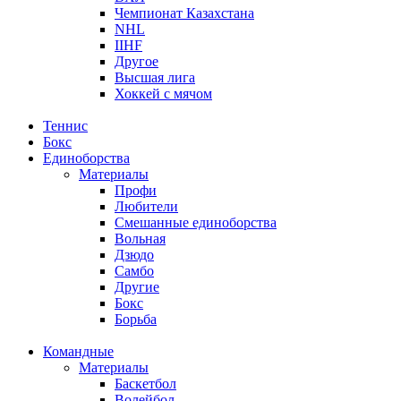
Чемпионат Казахстана
NHL
IIHF
Другое
Высшая лига
Хоккей с мячом
Теннис
Бокс
Единоборства
Материалы
Профи
Любители
Смешанные единоборства
Вольная
Дзюдо
Самбо
Другие
Бокс
Борьба
Командные
Материалы
Баскетбол
Волейбол