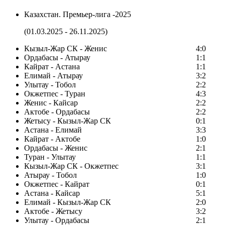
Казахстан. Премьер-лига -2025
(01.03.2025 - 26.11.2025)
Кызыл-Жар СК - Женис
4:0
Ордабасы - Атырау
1:1
Кайрат - Астана
1:1
Елимай - Атырау
3:2
Улытау - Тобол
2:2
Окжетпес - Туран
4:3
Женис - Кайсар
2:2
Актобе - Ордабасы
2:2
Жетысу - Кызыл-Жар СК
0:1
Астана - Елимай
3:3
Кайрат - Актобе
1:0
Ордабасы - Женис
2:1
Туран - Улытау
1:1
Кызыл-Жар СК - Окжетпес
3:1
Атырау - Тобол
1:0
Окжетпес - Кайрат
0:1
Астана - Кайсар
5:1
Елимай - Кызыл-Жар СК
2:0
Актобе - Жетысу
3:2
Улытау - Ордабасы
2:1