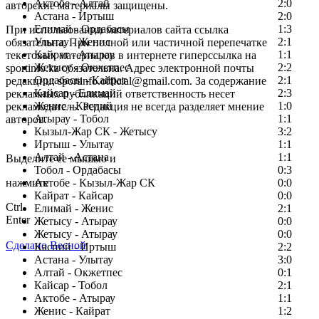
Актобе - Алтай
2:0
авторские материалы защищены.
Астана - Иртыш
2:0
Елимай - Ордабасы
1:3
При использовании материалов сайта ссылка
Улытау - Женис
2:1
обязательна. При полной или частичной перепечатке
Кайрат - Атырау
1:1
текстовых материалов в интернете гиперссылка на
Жетысу - Окжетпес
2:2
sportinfo.kz обязательна. Адрес электронной почты
Ордабасы - Кайрат
2:1
редакции: sportinfo.official@gmail.com. За содержание
Кайсар - Елимай
2:3
рекламных публикаций ответственность несет
Женис - Каспий
1:0
рекламодатель. Редакция не всегда разделяет мнение
Атырау - Тобол
1:1
авторов.
Кызыл-Жар СК - Жетысу
3:2
Заметили ошибку в тексте?
Иртыш - Улытау
1:1
Алтай - Астана
1:1
Выделите ее мышью и
Тобол - Ордабасы
0:3
нажмите
Актобе - Кызыл-Жар СК
0:0
Кайрат - Кайсар
0:0
Ctrl
Елимай - Женис
2:1
Enter
Жетысу - Атырау
0:0
Жетысу - Атырау
0:0
Сделано Весной
Каспий - Иртыш
2:2
Астана - Улытау
3:0
Алтай - Окжетпес
0:1
Кайсар - Тобол
2:1
Актобе - Атырау
1:1
Женис - Кайрат
1:2