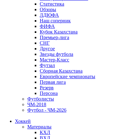
Статистика
Обзоры
ЛДЮФА
Наш соперник
ФИФА
Кубок Казахстана
Премьер-лига
СНГ
Другое
Звезды футбола
Мастер-Класс
Футзал
Сборная Казахстана
Европейские чемпионаты
Первая лига
Резерв
Персона
Футболисты
ЧМ-2018
Футбол - ЧМ-2026
Хоккей
Материалы
КХЛ
ВХЛ