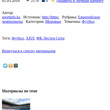
01.05.2016
2170
0
Добавить в личный кабинет
Автор:
sportinfo.kz
Источник:
http://https:
Рубрика:
Европейские
чемпионаты
Категория:
Мировые
Тематика:
Футбол
Теги:
футбол
,
АПЛ
,
ФК Лестер Сити
Вернуться к списку материалов
Материалы по теме