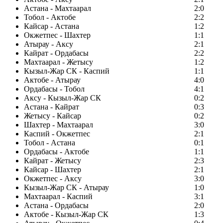
Астана - Махтаарал
2:0
Тобол - Актобе
2:2
Кайсар - Астана
1:2
Окжетпес - Шахтер
1:1
Атырау - Аксу
2:1
Кайрат - Ордабасы
2:2
Махтаарал - Жетысу
1:2
Кызыл-Жар СК - Каспий
1:1
Актобе - Атырау
4:0
Ордабасы - Тобол
4:1
Аксу - Кызыл-Жар СК
0:2
Астана - Кайрат
0:3
Жетысу - Кайсар
0:2
Шахтер - Махтаарал
3:0
Каспий - Окжетпес
2:1
Тобол - Астана
0:1
Ордабасы - Актобе
1:1
Кайрат - Жетысу
2:3
Кайсар - Шахтер
2:1
Окжетпес - Аксу
3:0
Кызыл-Жар СК - Атырау
1:0
Махтаарал - Каспий
3:1
Астана - Ордабасы
2:0
Актобе - Кызыл-Жар СК
1:3