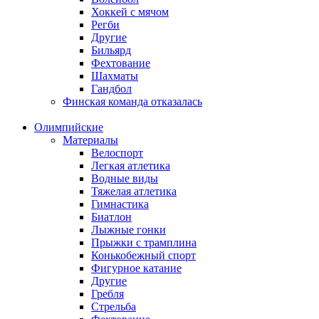
Хоккей с мячом
Регби
Другие
Бильярд
Фехтование
Шахматы
Гандбол
Финская команда отказалась
Олимпийские
Материалы
Велоспорт
Легкая атлетика
Водные виды
Тяжелая атлетика
Гимнастика
Биатлон
Лыжные гонки
Прыжки с трамплина
Конькобежный спорт
Фигурное катание
Другие
Гребля
Стрельба