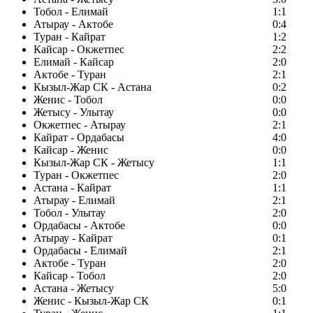
Тобол - Елимай
1:1
Атырау - Актобе
0:4
Туран - Кайрат
1:2
Кайсар - Окжетпес
2:2
Елимай - Кайсар
2:0
Актобе - Туран
2:1
Кызыл-Жар СК - Астана
0:2
Женис - Тобол
0:0
Жетысу - Улытау
0:0
Окжетпес - Атырау
2:1
Кайрат - Ордабасы
4:0
Кайсар - Женис
0:0
Кызыл-Жар СК - Жетысу
1:1
Туран - Окжетпес
2:0
Астана - Кайрат
1:1
Атырау - Елимай
2:1
Тобол - Улытау
2:0
Ордабасы - Актобе
0:0
Атырау - Кайрат
0:1
Ордабасы - Елимай
2:1
Актобе - Туран
2:0
Кайсар - Тобол
2:0
Астана - Жетысу
5:0
Женис - Кызыл-Жар СК
0:1