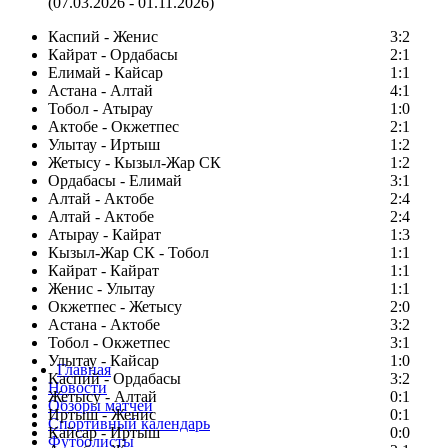
(07.03.2026 - 01.11.2026)
Каспий - Женис
3:2
Кайрат - Ордабасы
2:1
Елимай - Кайсар
1:1
Астана - Алтай
4:1
Тобол - Атырау
1:0
Актобе - Окжетпес
2:1
Улытау - Иртыш
1:2
Жетысу - Кызыл-Жар СК
1:2
Ордабасы - Елимай
3:1
Алтай - Актобе
2:4
Алтай - Актобе
2:4
Атырау - Кайрат
1:3
Кызыл-Жар СК - Тобол
1:1
Кайрат - Кайрат
1:1
Женис - Улытау
1:1
Окжетпес - Жетысу
2:0
Астана - Актобе
3:2
Тобол - Окжетпес
3:1
Улытау - Кайсар
1:0
Главная
Каспий - Ордабасы
3:2
Новости
Жетысу - Алтай
0:1
Обзоры матчей
Иртыш - Женис
0:1
Спортивный календарь
Кайсар - Иртыш
0:0
Футболисты