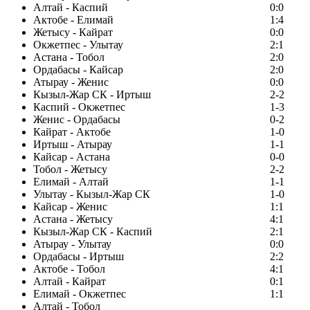
Алтай - Каспий
0:0
Актобе - Елимай
1:4
Жетысу - Кайрат
0:0
Окжетпес - Улытау
2:1
Астана - Тобол
2:0
Ордабасы - Кайсар
2:0
Атырау - Женис
0:0
Кызыл-Жар СК - Иртыш
2-2
Каспий - Окжетпес
1-3
Женис - Ордабасы
0-2
Кайрат - Актобе
1-0
Иртыш - Атырау
1-1
Кайсар - Астана
0-0
Тобол - Жетысу
2-2
Елимай - Алтай
1-1
Улытау - Кызыл-Жар СК
1-0
Кайсар - Женис
1:1
Астана - Жетысу
4:1
Кызыл-Жар СК - Каспий
2:1
Атырау - Улытау
0:0
Ордабасы - Иртыш
2:2
Актобе - Тобол
4:1
Алтай - Кайрат
0:1
Елимай - Окжетпес
1:1
Алтай - Тобол