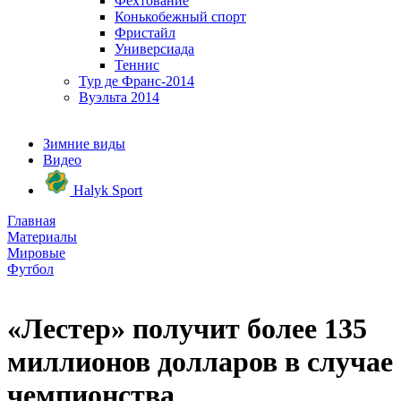
Фехтование
Конькобежный спорт
Фристайл
Универсиада
Теннис
Тур де Франс-2014
Вуэльта 2014
Зимние виды
Видео
Halyk Sport
Главная
Материалы
Мировые
Футбол
«Лестер» получит более 135
миллионов долларов в случае
чемпионства