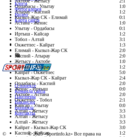
Актобе - Жетысу
2:1
Блоги
Ордабасы - Улытау
1:0
Фотогалерея
Атырау - Каспий
1:2
Видео
Кызыл-Жар СК - Елимай
0:1
Карта сайта
Астана - Женис
1:0
Улытау - Ордабасы
0:1
Иртыш - Кайсар
1:2
Тобол - Алтай
3:1
Есть идея?
Окжетпес - Кайрат
1:3
Сообщить о мероприятии
Елимай - Кызыл-Жар СК
2:0
Каспий - Атырау
Перейти на старый сайт
2:0
Жетысу - Актобе
1:0
Елимай - Атырау
1:2
Кайрат - Окжетпес
5:0
Кызыл-Жар СК - Кайрат
2:4
Ордабасы - Каспий
2:0
О проекте
Женис - Иртыш
0:0
Команда сайта
Актобе - Астана
2:0
Партнеры
Окжетпес - Тобол
2:1
Вакансии
Кайсар - Улытау
0:0
Вопросы
Алтай - Жетысу
3:3
Контакты
Алтай - Жетысу
3:3
Алтай - Жетысу
3:3
Кайрат - Кызыл-Жар СК
3:0
Каспий - Кайсар
1:2
©
Copyright
© 2025 «Sportinfo.kz» Все права на