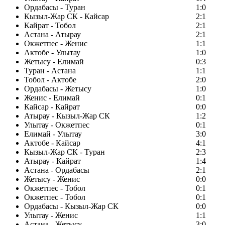
Ордабасы - Туран
1:0
Кызыл-Жар СК - Кайсар
2:1
Кайрат - Тобол
2:1
Астана - Атырау
2:1
Окжетпес - Женис
1:1
Актобе - Улытау
1:0
Жетысу - Елимай
0:3
Туран - Астана
1:1
Тобол - Актобе
2:0
Ордабасы - Жетысу
1:0
Женис - Елимай
0:1
Кайсар - Кайрат
0:0
Атырау - Кызыл-Жар СК
1:2
Улытау - Окжетпес
0:1
Елимай - Улытау
3:0
Актобе - Кайсар
4:1
Кызыл-Жар СК - Туран
2:3
Атырау - Кайрат
1:4
Астана - Ордабасы
2:1
Жетысу - Женис
0:0
Окжетпес - Тобол
0:1
Окжетпес - Тобол
0:1
Ордабасы - Кызыл-Жар СК
0:0
Улытау - Женис
1:1
Астана - Жетысу
3:0