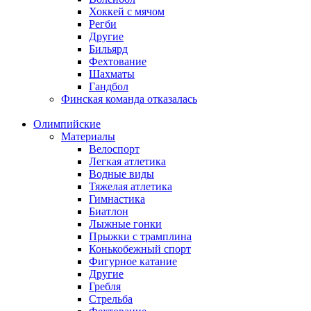
Хоккей с мячом
Регби
Другие
Бильярд
Фехтование
Шахматы
Гандбол
Финская команда отказалась
Олимпийские
Материалы
Велоспорт
Легкая атлетика
Водные виды
Тяжелая атлетика
Гимнастика
Биатлон
Лыжные гонки
Прыжки с трамплина
Конькобежный спорт
Фигурное катание
Другие
Гребля
Стрельба