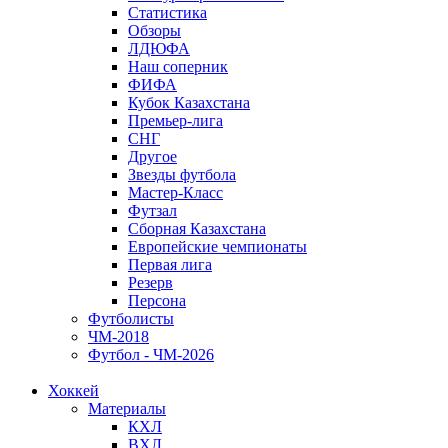
Статистика
Обзоры
ЛДЮФА
Наш соперник
ФИФА
Кубок Казахстана
Премьер-лига
СНГ
Другое
Звезды футбола
Мастер-Класс
Футзал
Сборная Казахстана
Европейские чемпионаты
Первая лига
Резерв
Персона
Футболисты
ЧМ-2018
Футбол - ЧМ-2026
Хоккей
Материалы
КХЛ
ВХЛ