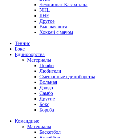
Чемпионат Казахстана
NHL
IIHF
Другое
Высшая лига
Хоккей с мячом
Теннис
Бокс
Единоборства
Материалы
Профи
Любители
Смешанные единоборства
Вольная
Дзюдо
Самбо
Другие
Бокс
Борьба
Командные
Материалы
Баскетбол
Волейбол