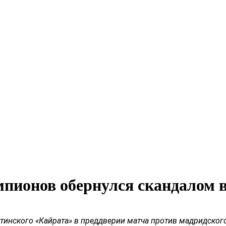
пионов обернулся скандалом 
тинского «
Кайрата
» в преддверии матча против мадридского