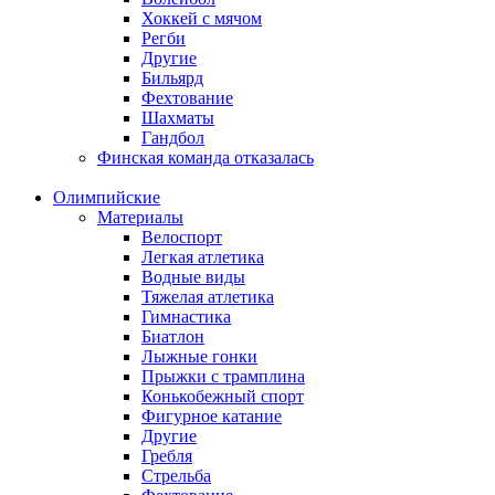
Хоккей с мячом
Регби
Другие
Бильярд
Фехтование
Шахматы
Гандбол
Финская команда отказалась
Олимпийские
Материалы
Велоспорт
Легкая атлетика
Водные виды
Тяжелая атлетика
Гимнастика
Биатлон
Лыжные гонки
Прыжки с трамплина
Конькобежный спорт
Фигурное катание
Другие
Гребля
Стрельба