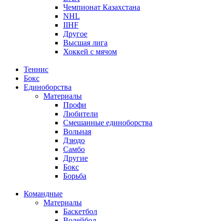
Чемпионат Казахстана
NHL
IIHF
Другое
Высшая лига
Хоккей с мячом
Теннис
Бокс
Единоборства
Материалы
Профи
Любители
Смешанные единоборства
Вольная
Дзюдо
Самбо
Другие
Бокс
Борьба
Командные
Материалы
Баскетбол
Волейбол