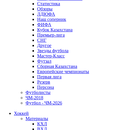
Статистика
Обзоры
ЛДЮФА
Наш соперник
ФИФА
Кубок Казахстана
Премьер-лига
СНГ
Другое
Звезды футбола
Мастер-Класс
Футзал
Сборная Казахстана
Европейские чемпионаты
Первая лига
Резерв
Персона
Футболисты
ЧМ-2018
Футбол - ЧМ-2026
Хоккей
Материалы
КХЛ
ВХЛ