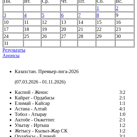
Пн.
Вт.
Ср.
Чт.
Пт.
Сб.
Вс.
1
2
3
4
5
6
7
8
9
10
11
12
13
14
15
16
17
18
19
20
21
22
23
24
25
26
27
28
29
30
31
Результаты
Анонсы
Казахстан. Премьер-лига-2026
(07.03.2026 - 01.11.2026)
Каспий - Женис
3:2
Кайрат - Ордабасы
2:1
Елимай - Кайсар
1:1
Астана - Алтай
4:1
Тобол - Атырау
1:0
Актобе - Окжетпес
2:1
Улытау - Иртыш
1:2
Жетысу - Кызыл-Жар СК
1:2
Ордабасы - Елимай
3:1