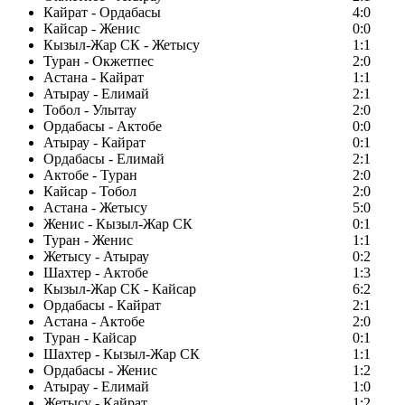
Кайрат - Ордабасы
4:0
Кайсар - Женис
0:0
Кызыл-Жар СК - Жетысу
1:1
Туран - Окжетпес
2:0
Астана - Кайрат
1:1
Атырау - Елимай
2:1
Тобол - Улытау
2:0
Ордабасы - Актобе
0:0
Атырау - Кайрат
0:1
Ордабасы - Елимай
2:1
Актобе - Туран
2:0
Кайсар - Тобол
2:0
Астана - Жетысу
5:0
Женис - Кызыл-Жар СК
0:1
Туран - Женис
1:1
Жетысу - Атырау
0:2
Шахтер - Актобе
1:3
Кызыл-Жар СК - Кайсар
6:2
Ордабасы - Кайрат
2:1
Астана - Актобе
2:0
Туран - Кайсар
0:1
Шахтер - Кызыл-Жар СК
1:1
Ордабасы - Женис
1:2
Атырау - Елимай
1:0
Жетысу - Кайрат
1:2