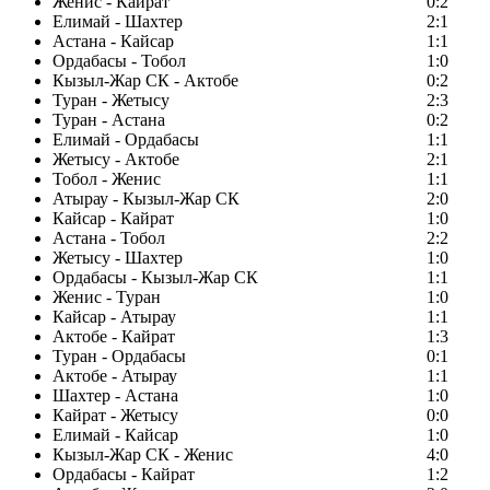
Женис - Кайрат
0:2
Елимай - Шахтер
2:1
Астана - Кайсар
1:1
Ордабасы - Тобол
1:0
Кызыл-Жар СК - Актобе
0:2
Туран - Жетысу
2:3
Туран - Астана
0:2
Елимай - Ордабасы
1:1
Жетысу - Актобе
2:1
Тобол - Женис
1:1
Атырау - Кызыл-Жар СК
2:0
Кайсар - Кайрат
1:0
Астана - Тобол
2:2
Жетысу - Шахтер
1:0
Ордабасы - Кызыл-Жар СК
1:1
Женис - Туран
1:0
Кайсар - Атырау
1:1
Актобе - Кайрат
1:3
Туран - Ордабасы
0:1
Актобе - Атырау
1:1
Шахтер - Астана
1:0
Кайрат - Жетысу
0:0
Елимай - Кайсар
1:0
Кызыл-Жар СК - Женис
4:0
Ордабасы - Кайрат
1:2