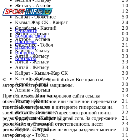
Жетысу - Актобе
1:0
Елимай - Атырау
1:2
Кайрат - Окжетпес
5:0
Кызыл-Жар СК - Кайрат
2:4
Ордабасы - Каспий
2:0
О проекте
Женис - Иртыш
0:0
Команда сайта
Актобе - Астана
2:0
Партнеры
Окжетпес - Тобол
2:1
Вакансии
Кайсар - Улытау
0:0
Вопросы
Алтай - Жетысу
3:3
Контакты
Алтай - Жетысу
3:3
Алтай - Жетысу
3:3
Кайрат - Кызыл-Жар СК
3:0
Каспий - Кайсар
1:2
©
Copyright
© 2025 «Sportinfo.kz» Все права на
Актобе - Алтай
2:0
авторские материалы защищены.
Астана - Иртыш
2:0
Елимай - Ордабасы
1:3
При использовании материалов сайта ссылка
Улытау - Женис
2:1
обязательна. При полной или частичной перепечатке
Кайрат - Атырау
1:1
текстовых материалов в интернете гиперссылка на
Жетысу - Окжетпес
2:2
sportinfo.kz обязательна. Адрес электронной почты
Ордабасы - Кайрат
2:1
редакции: sportinfo.official@gmail.com. За содержание
Кайсар - Елимай
2:3
рекламных публикаций ответственность несет
Женис - Каспий
1:0
рекламодатель. Редакция не всегда разделяет мнение
Атырау - Тобол
1:1
авторов.