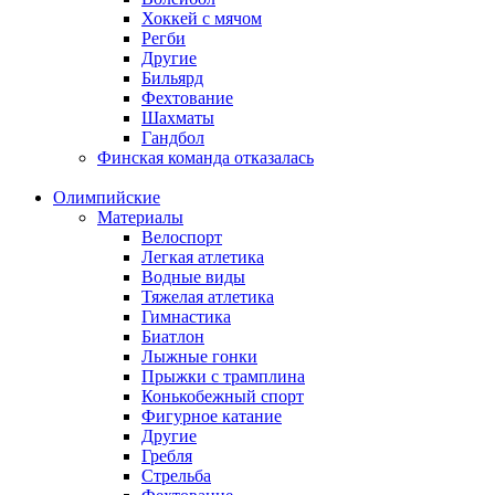
Хоккей с мячом
Регби
Другие
Бильярд
Фехтование
Шахматы
Гандбол
Финская команда отказалась
Олимпийские
Материалы
Велоспорт
Легкая атлетика
Водные виды
Тяжелая атлетика
Гимнастика
Биатлон
Лыжные гонки
Прыжки с трамплина
Конькобежный спорт
Фигурное катание
Другие
Гребля
Стрельба