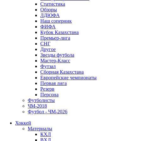
Статистика
Обзоры
ЛДЮФА
Наш соперник
ФИФА
Кубок Казахстана
Премьер-лига
СНГ
Другое
Звезды футбола
Мастер-Класс
Футзал
Сборная Казахстана
Европейские чемпионаты
Первая лига
Резерв
Персона
Футболисты
ЧМ-2018
Футбол - ЧМ-2026
Хоккей
Материалы
КХЛ
ВХЛ