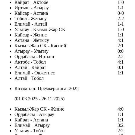
Кайрат - Актобе
1-0
Иртыш - Атырау
1-1
Кайсар - Астана
0-0
Тобол - Жетысу
2-2
Елимай - Алтай
1-1
Улытау - Кызыл-Жар СК
1-0
Кайсар - Женис
1:1
Астана - Жетысу
4:1
Кызыл-Жар СК - Каспий
2:1
Атырау - Улытау
0:0
Ордабасы - Иртыш
2:2
Актобе - Тобол
4:1
Алтай - Кайрат
0:1
Елимай - Окжетпес
1:1
Алтай - Тобол
Казахстан. Премьер-лига -2025
(01.03.2025 - 26.11.2025)
Кызыл-Жар СК - Женис
4:0
Ордабасы - Атырау
1:1
Кайрат - Астана
1:1
Елимай - Атырау
3:2
Улытау - Тобол
2:2