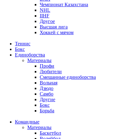
Чемпионат Казахстана
NHL
IIHF
Другое
Высшая лига
Хоккей с мячом
Теннис
Бокс
Единоборства
Материалы
Профи
Любители
Смешанные единоборства
Вольная
Дзюдо
Самбо
Другие
Бокс
Борьба
Командные
Материалы
Баскетбол
Волейбол