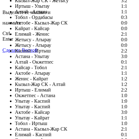
Кызыл-Жар СК - Жетысу
3:2
Заметили ошибку в тексте?
Иртыш - Улытау
1:1
Алтай - Астана
1:1
Выделите ее мышью и
Тобол - Ордабасы
0:3
нажмите
Актобе - Кызыл-Жар СК
0:0
Кайрат - Кайсар
0:0
Ctrl
Елимай - Женис
2:1
Enter
Жетысу - Атырау
0:0
Жетысу - Атырау
0:0
Сделано Весной
Каспий - Иртыш
2:2
Астана - Улытау
3:0
Алтай - Окжетпес
0:1
Кайсар - Тобол
2:1
Актобе - Атырау
1:1
Женис - Кайрат
1:2
Кызыл-Жар СК - Алтай
1:2
Иртыш - Елимай
2:2
Окжетпес - Астана
1:0
Улытау - Каспий
1:0
Улытау - Каспий
1:0
Актобе - Кайсар
3:0
Улытау - Кайрат
1:1
Тобол - Иртыш
1:0
Астана - Кызыл-Жар СК
2:1
Елимай - Каспий
0:1