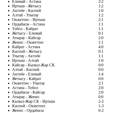
Елимай - Астана
2:2
Иртыш - Жетысу
1:2
Актобе - Каспий
1:0
Алтай - Улытау
1:2
Окжетпес - Иртыш
2:1
Ордабасы - Астана
1:1
Тобол - Кайрат
1:1
Жетысу - Елимай
0:1
Атырау - Кайсар
2:0
Женис - Окжетпес
1:1
Кайрат - Астана
4:0
Каспий - Жетысу
0:1
Улытау - Актобе
1:1
Иртыш - Алтай
1:0
Кайсар - Кызыл-Жар СК
0:0
Алтай - Каспий
0:0
Актобе - Елимай
1:4
Жетысу - Кайрат
0:0
Окжетпес - Улытау
2:1
Астана - Тобол
2:0
Ордабасы - Кайсар
2:0
Атырау - Женис
0:0
Кызыл-Жар СК - Иртыш
2-2
Каспий - Окжетпес
1-3
Женис - Ордабасы
0-2