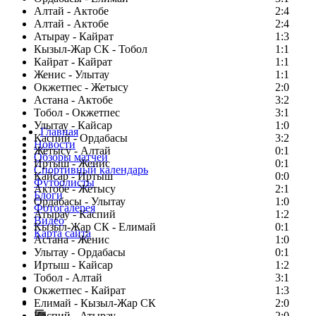
Алтай - Актобе
2:4
Алтай - Актобе
2:4
Атырау - Кайрат
1:3
Кызыл-Жар СК - Тобол
1:1
Кайрат - Кайрат
1:1
Женис - Улытау
1:1
Окжетпес - Жетысу
2:0
Астана - Актобе
3:2
Тобол - Окжетпес
3:1
Улытау - Кайсар
1:0
Главная
Каспий - Ордабасы
3:2
Новости
Жетысу - Алтай
0:1
Обзоры матчей
Иртыш - Женис
0:1
Спортивный календарь
Кайсар - Иртыш
0:0
Футболисты
Актобе - Жетысу
2:1
Блоги
Ордабасы - Улытау
1:0
Фотогалерея
Атырау - Каспий
1:2
Видео
Кызыл-Жар СК - Елимай
0:1
Карта сайта
Астана - Женис
1:0
Улытау - Ордабасы
0:1
Иртыш - Кайсар
1:2
Тобол - Алтай
3:1
Есть идея?
Окжетпес - Кайрат
1:3
Сообщить о мероприятии
Елимай - Кызыл-Жар СК
2:0
Каспий - Атырау
Перейти на старый сайт
2:0