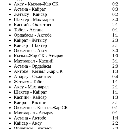
Аксу - Кызыл-Жар СК
0:2
Астана - Кайрат
0:3
Жетысу - Кайсар
0:2
Шахтер - Махтаарал
3:0
Каспий - Окжетпес
2:1
Тобол - Астана
0:1
Ордабасы - Актобе
1:1
Кайрат - Жетысу
2:3
Кайсар - Шахтер
2:1
Окжетпес - Аксу
3:0
Кызыл-Жар СК - Атырау
1:0
Махтаарал - Каспий
3:1
Астана - Ордабасы
2:0
Актобе - Кызыл-Жар СК
1:3
Атырау - Окжетпес
0:4
Жетысу - Тобол
1:1
Аксу - Махтаарал
2:1
Шахтер - Кайрат
1:1
Каспий - Кайсар
1:3
Кайрат - Каспий
3:1
Окжетпес - Кызыл-Жар СК
0:1
Махтаарал - Атырау
0:1
Астана - Актобе
1:4
Кайсар - Аксу
2:2
Ордабасы - Жетысу
2:0