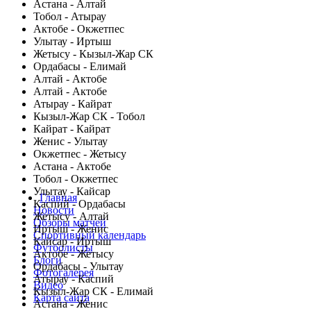
Астана - Алтай
Тобол - Атырау
Актобе - Окжетпес
Улытау - Иртыш
Жетысу - Кызыл-Жар СК
Ордабасы - Елимай
Алтай - Актобе
Алтай - Актобе
Атырау - Кайрат
Кызыл-Жар СК - Тобол
Кайрат - Кайрат
Женис - Улытау
Окжетпес - Жетысу
Астана - Актобе
Тобол - Окжетпес
Улытау - Кайсар
Главная
Каспий - Ордабасы
Новости
Жетысу - Алтай
Обзоры матчей
Иртыш - Женис
Спортивный календарь
Кайсар - Иртыш
Футболисты
Актобе - Жетысу
Блоги
Ордабасы - Улытау
Фотогалерея
Атырау - Каспий
Видео
Кызыл-Жар СК - Елимай
Карта сайта
Астана - Женис