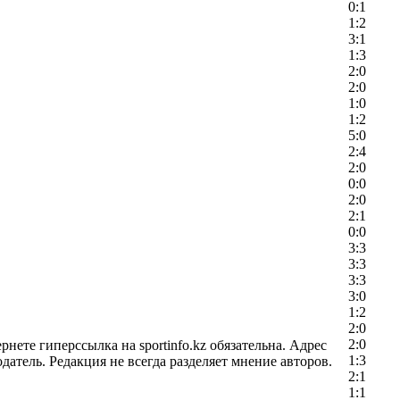
0:1
1:2
3:1
1:3
2:0
2:0
1:0
1:2
5:0
2:4
2:0
0:0
2:0
2:1
0:0
3:3
3:3
3:3
3:0
1:2
2:0
2:0
ете гиперссылка на sportinfo.kz обязательна. Адрес
1:3
датель. Редакция не всегда разделяет мнение авторов.
2:1
1:1