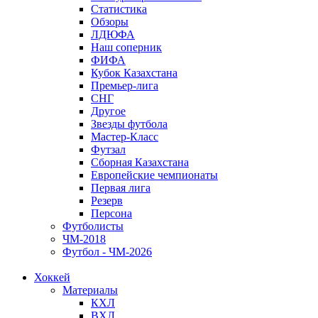
Статистика
Обзоры
ЛДЮФА
Наш соперник
ФИФА
Кубок Казахстана
Премьер-лига
СНГ
Другое
Звезды футбола
Мастер-Класс
Футзал
Сборная Казахстана
Европейские чемпионаты
Первая лига
Резерв
Персона
Футболисты
ЧМ-2018
Футбол - ЧМ-2026
Хоккей
Материалы
КХЛ
ВХЛ