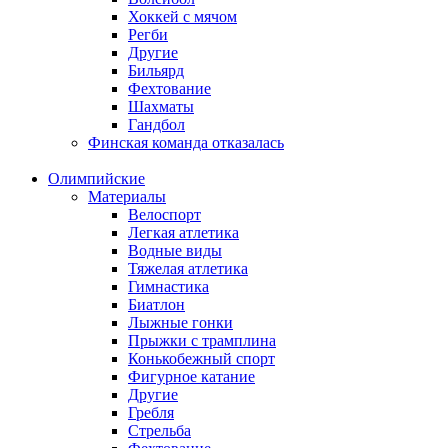
Хоккей с мячом
Регби
Другие
Бильярд
Фехтование
Шахматы
Гандбол
Финская команда отказалась
Олимпийские
Материалы
Велоспорт
Легкая атлетика
Водные виды
Тяжелая атлетика
Гимнастика
Биатлон
Лыжные гонки
Прыжки с трамплина
Конькобежный спорт
Фигурное катание
Другие
Гребля
Стрельба