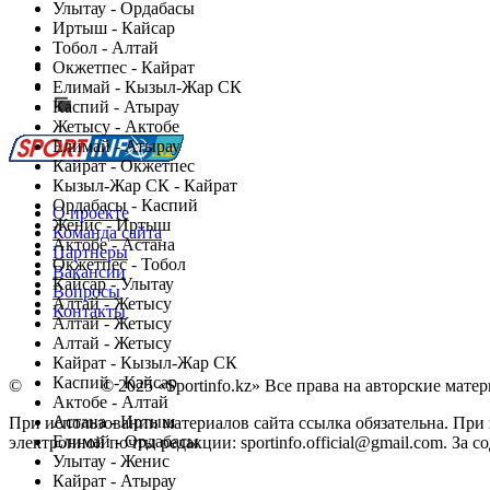
Улытау - Ордабасы
Иртыш - Кайсар
Тобол - Алтай
Есть идея?
Окжетпес - Кайрат
Сообщить о мероприятии
Елимай - Кызыл-Жар СК
Каспий - Атырау
Перейти на старый сайт
Жетысу - Актобе
Елимай - Атырау
Кайрат - Окжетпес
Кызыл-Жар СК - Кайрат
Ордабасы - Каспий
О проекте
Женис - Иртыш
Команда сайта
Актобе - Астана
Партнеры
Окжетпес - Тобол
Вакансии
Кайсар - Улытау
Вопросы
Алтай - Жетысу
Контакты
Алтай - Жетысу
Алтай - Жетысу
Кайрат - Кызыл-Жар СК
Каспий - Кайсар
©
Copyright
© 2025 «Sportinfo.kz» Все права на авторские мат
Актобе - Алтай
Астана - Иртыш
При использовании материалов сайта ссылка обязательна. При п
Елимай - Ордабасы
электронной почты редакции: sportinfo.official@gmail.com. За
Улытау - Женис
Заметили ошибку в тексте?
Кайрат - Атырау