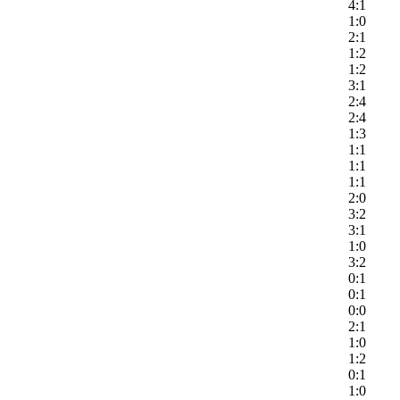
4:1
1:0
2:1
1:2
1:2
3:1
2:4
2:4
1:3
1:1
1:1
1:1
2:0
3:2
3:1
1:0
3:2
0:1
0:1
0:0
2:1
1:0
1:2
0:1
1:0