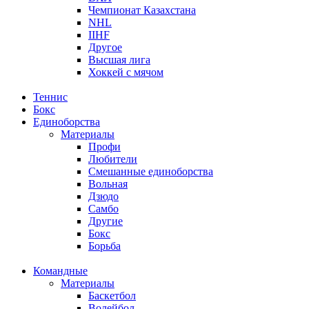
Чемпионат Казахстана
NHL
IIHF
Другое
Высшая лига
Хоккей с мячом
Теннис
Бокс
Единоборства
Материалы
Профи
Любители
Смешанные единоборства
Вольная
Дзюдо
Самбо
Другие
Бокс
Борьба
Командные
Материалы
Баскетбол
Волейбол