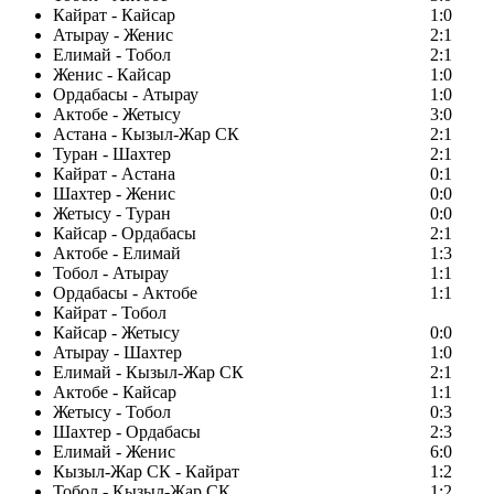
Кайрат - Кайсар
1:0
Атырау - Женис
2:1
Елимай - Тобол
2:1
Женис - Кайсар
1:0
Ордабасы - Атырау
1:0
Актобе - Жетысу
3:0
Астана - Кызыл-Жар СК
2:1
Туран - Шахтер
2:1
Кайрат - Астана
0:1
Шахтер - Женис
0:0
Жетысу - Туран
0:0
Кайсар - Ордабасы
2:1
Актобе - Елимай
1:3
Тобол - Атырау
1:1
Ордабасы - Актобе
1:1
Кайрат - Тобол
Кайсар - Жетысу
0:0
Атырау - Шахтер
1:0
Елимай - Кызыл-Жар СК
2:1
Актобе - Кайсар
1:1
Жетысу - Тобол
0:3
Шахтер - Ордабасы
2:3
Елимай - Женис
6:0
Кызыл-Жар СК - Кайрат
1:2
Тобол - Кызыл-Жар СК
1:2