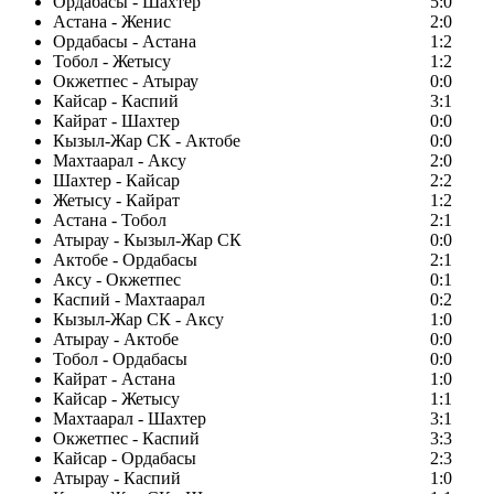
Ордабасы - Шахтер
5:0
Астана - Женис
2:0
Ордабасы - Астана
1:2
Тобол - Жетысу
1:2
Окжетпес - Атырау
0:0
Кайсар - Каспий
3:1
Кайрат - Шахтер
0:0
Кызыл-Жар СК - Актобе
0:0
Махтаарал - Аксу
2:0
Шахтер - Кайсар
2:2
Жетысу - Кайрат
1:2
Астана - Тобол
2:1
Атырау - Кызыл-Жар СК
0:0
Актобе - Ордабасы
2:1
Аксу - Окжетпес
0:1
Каспий - Махтаарал
0:2
Кызыл-Жар СК - Аксу
1:0
Атырау - Актобе
0:0
Тобол - Ордабасы
0:0
Кайрат - Астана
1:0
Кайсар - Жетысу
1:1
Махтаарал - Шахтер
3:1
Окжетпес - Каспий
3:3
Кайсар - Ордабасы
2:3
Атырау - Каспий
1:0