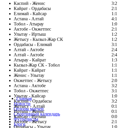
Каспий - Женис
3:2
Кайрат - Ордабасы
2:1
Елимай - Кайсар
1:1
Астана - Алтай
4:1
Тобол - Атырау
1:0
Актобе - Окжетпес
2:1
Улытау - Иртыш
1:2
Жетысу - Кызыл-Жар СК
1:2
Ордабасы - Елимай
3:1
Алтай - Актобе
2:4
Алтай - Актобе
2:4
Атырау - Кайрат
1:3
Кызыл-Жар СК - Тобол
1:1
Кайрат - Кайрат
1:1
Женис - Улытау
1:1
Окжетпес - Жетысу
2:0
Астана - Актобе
3:2
Тобол - Окжетпес
3:1
Улытау - Кайсар
1:0
Главная
Каспий - Ордабасы
3:2
Новости
Жетысу - Алтай
0:1
Обзоры матчей
Иртыш - Женис
0:1
Спортивный календарь
Кайсар - Иртыш
0:0
Футболисты
Актобе - Жетысу
2:1
Блоги
Ордабасы - Улытау
1:0