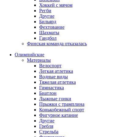
Хоккей с мячом
Регби
Другие
Бильярд
Фехтование
Шахматы
Гандбол
Финская команда отказалась
Олимпийские
Материалы
Велоспорт
Легкая атлетика
Водные виды
Тяжелая атлетика
Гимнастика
Биатлон
Лыжные гонки
Прыжки с трамплина
Конькобежный спорт
Фигурное катание
Другие
Гребля
Стрельба