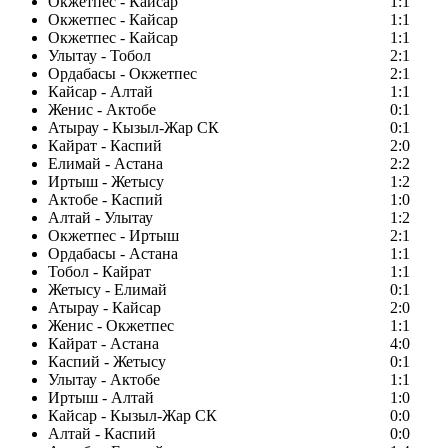
Окжетпес - Кайсар
1:1
Окжетпес - Кайсар
1:1
Окжетпес - Кайсар
1:1
Улытау - Тобол
2:1
Ордабасы - Окжетпес
2:1
Кайсар - Алтай
1:1
Женис - Актобе
0:1
Атырау - Кызыл-Жар СК
0:1
Кайрат - Каспий
2:0
Елимай - Астана
2:2
Иртыш - Жетысу
1:2
Актобе - Каспий
1:0
Алтай - Улытау
1:2
Окжетпес - Иртыш
2:1
Ордабасы - Астана
1:1
Тобол - Кайрат
1:1
Жетысу - Елимай
0:1
Атырау - Кайсар
2:0
Женис - Окжетпес
1:1
Кайрат - Астана
4:0
Каспий - Жетысу
0:1
Улытау - Актобе
1:1
Иртыш - Алтай
1:0
Кайсар - Кызыл-Жар СК
0:0
Алтай - Каспий
0:0