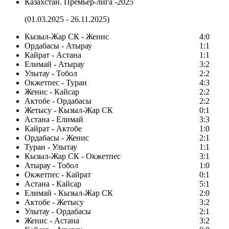
Казахстан. Премьер-лига -2025
(01.03.2025 - 26.11.2025)
Кызыл-Жар СК - Женис
4:0
Ордабасы - Атырау
1:1
Кайрат - Астана
1:1
Елимай - Атырау
3:2
Улытау - Тобол
2:2
Окжетпес - Туран
4:3
Женис - Кайсар
2:2
Актобе - Ордабасы
2:2
Жетысу - Кызыл-Жар СК
0:1
Астана - Елимай
3:3
Кайрат - Актобе
1:0
Ордабасы - Женис
2:1
Туран - Улытау
1:1
Кызыл-Жар СК - Окжетпес
3:1
Атырау - Тобол
1:0
Окжетпес - Кайрат
0:1
Астана - Кайсар
5:1
Елимай - Кызыл-Жар СК
2:0
Актобе - Жетысу
3:2
Улытау - Ордабасы
2:1
Женис - Астана
3:2