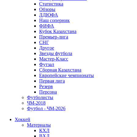
Статистика
Обзоры
ЛДЮФА
Наш соперник
ФИФА
Кубок Казахстана
Премьер-лига
СНГ
Другое
Звезды футбола
Мастер-Класс
Футзал
Сборная Казахстана
Европейские чемпионаты
Первая лига
Резерв
Персона
Футболисты
ЧМ-2018
Футбол - ЧМ-2026
Хоккей
Материалы
КХЛ
ВХЛ