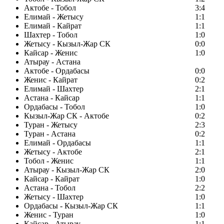
Актобе - Тобол
3:4
Елимай - Жетысу
1:1
Елимай - Кайрат
1:1
Шахтер - Тобол
1:0
Жетысу - Кызыл-Жар СК
0:0
Кайсар - Женис
1:0
Атырау - Астана
Актобе - Ордабасы
0:0
Женис - Кайрат
0:2
Елимай - Шахтер
2:1
Астана - Кайсар
1:1
Ордабасы - Тобол
1:0
Кызыл-Жар СК - Актобе
0:2
Туран - Жетысу
2:3
Туран - Астана
0:2
Елимай - Ордабасы
1:1
Жетысу - Актобе
2:1
Тобол - Женис
1:1
Атырау - Кызыл-Жар СК
2:0
Кайсар - Кайрат
1:0
Астана - Тобол
2:2
Жетысу - Шахтер
1:0
Ордабасы - Кызыл-Жар СК
1:1
Женис - Туран
1:0
Кайсар - Атырау
1:1