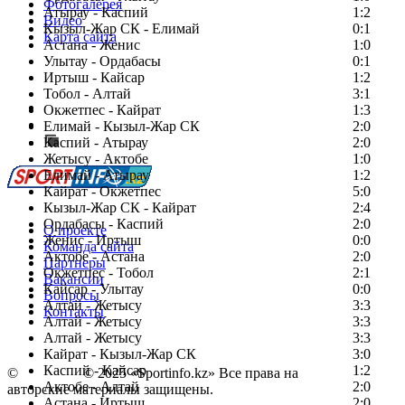
Фотогалерея
Атырау - Каспий
1:2
Видео
Кызыл-Жар СК - Елимай
0:1
Карта сайта
Астана - Женис
1:0
Улытау - Ордабасы
0:1
Иртыш - Кайсар
1:2
Тобол - Алтай
3:1
Есть идея?
Окжетпес - Кайрат
1:3
Сообщить о мероприятии
Елимай - Кызыл-Жар СК
2:0
Каспий - Атырау
Перейти на старый сайт
2:0
Жетысу - Актобе
1:0
Елимай - Атырау
1:2
Кайрат - Окжетпес
5:0
Кызыл-Жар СК - Кайрат
2:4
Ордабасы - Каспий
2:0
О проекте
Женис - Иртыш
0:0
Команда сайта
Актобе - Астана
2:0
Партнеры
Окжетпес - Тобол
2:1
Вакансии
Кайсар - Улытау
0:0
Вопросы
Алтай - Жетысу
3:3
Контакты
Алтай - Жетысу
3:3
Алтай - Жетысу
3:3
Кайрат - Кызыл-Жар СК
3:0
Каспий - Кайсар
1:2
©
Copyright
© 2025 «Sportinfo.kz» Все права на
Актобе - Алтай
2:0
авторские материалы защищены.
Астана - Иртыш
2:0