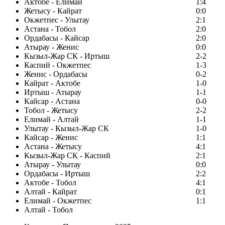
Актобе - Елимай
1:4
Жетысу - Кайрат
0:0
Окжетпес - Улытау
2:1
Астана - Тобол
2:0
Ордабасы - Кайсар
2:0
Атырау - Женис
0:0
Кызыл-Жар СК - Иртыш
2-2
Каспий - Окжетпес
1-3
Женис - Ордабасы
0-2
Кайрат - Актобе
1-0
Иртыш - Атырау
1-1
Кайсар - Астана
0-0
Тобол - Жетысу
2-2
Елимай - Алтай
1-1
Улытау - Кызыл-Жар СК
1-0
Кайсар - Женис
1:1
Астана - Жетысу
4:1
Кызыл-Жар СК - Каспий
2:1
Атырау - Улытау
0:0
Ордабасы - Иртыш
2:2
Актобе - Тобол
4:1
Алтай - Кайрат
0:1
Елимай - Окжетпес
1:1
Алтай - Тобол