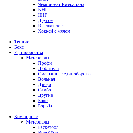
Чемпионат Казахстана
NHL
IIHF
Другое
Высшая лига
Хоккей с мячом
Теннис
Бокс
Единоборства
Материалы
Профи
Любители
Смешанные единоборства
Вольная
Дзюдо
Самбо
Другие
Бокс
Борьба
Командные
Материалы
Баскетбол
Волейбол