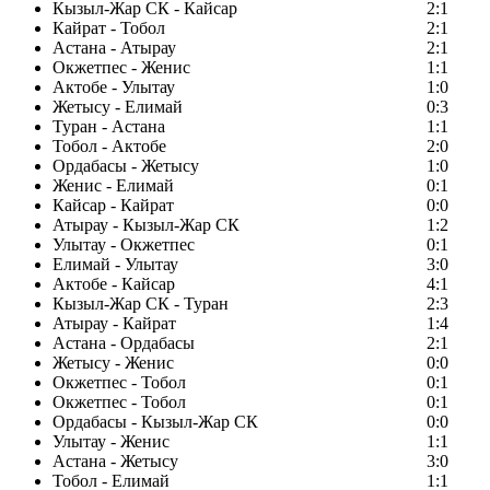
Кызыл-Жар СК - Кайсар
2:1
Кайрат - Тобол
2:1
Астана - Атырау
2:1
Окжетпес - Женис
1:1
Актобе - Улытау
1:0
Жетысу - Елимай
0:3
Туран - Астана
1:1
Тобол - Актобе
2:0
Ордабасы - Жетысу
1:0
Женис - Елимай
0:1
Кайсар - Кайрат
0:0
Атырау - Кызыл-Жар СК
1:2
Улытау - Окжетпес
0:1
Елимай - Улытау
3:0
Актобе - Кайсар
4:1
Кызыл-Жар СК - Туран
2:3
Атырау - Кайрат
1:4
Астана - Ордабасы
2:1
Жетысу - Женис
0:0
Окжетпес - Тобол
0:1
Окжетпес - Тобол
0:1
Ордабасы - Кызыл-Жар СК
0:0
Улытау - Женис
1:1
Астана - Жетысу
3:0
Тобол - Елимай
1:1