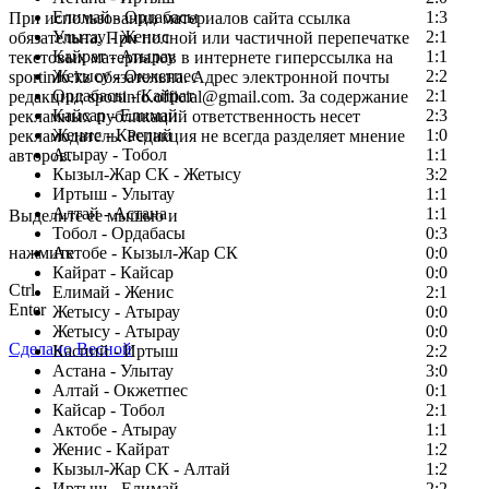
Елимай - Ордабасы
1:3
При использовании материалов сайта ссылка
Улытау - Женис
2:1
обязательна. При полной или частичной перепечатке
Кайрат - Атырау
1:1
текстовых материалов в интернете гиперссылка на
Жетысу - Окжетпес
2:2
sportinfo.kz обязательна. Адрес электронной почты
Ордабасы - Кайрат
2:1
редакции: sportinfo.official@gmail.com. За содержание
Кайсар - Елимай
2:3
рекламных публикаций ответственность несет
Женис - Каспий
1:0
рекламодатель. Редакция не всегда разделяет мнение
Атырау - Тобол
1:1
авторов.
Кызыл-Жар СК - Жетысу
3:2
Заметили ошибку в тексте?
Иртыш - Улытау
1:1
Алтай - Астана
1:1
Выделите ее мышью и
Тобол - Ордабасы
0:3
нажмите
Актобе - Кызыл-Жар СК
0:0
Кайрат - Кайсар
0:0
Ctrl
Елимай - Женис
2:1
Enter
Жетысу - Атырау
0:0
Жетысу - Атырау
0:0
Сделано Весной
Каспий - Иртыш
2:2
Астана - Улытау
3:0
Алтай - Окжетпес
0:1
Кайсар - Тобол
2:1
Актобе - Атырау
1:1
Женис - Кайрат
1:2
Кызыл-Жар СК - Алтай
1:2
Иртыш - Елимай
2:2