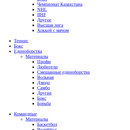
Чемпионат Казахстана
NHL
IIHF
Другое
Высшая лига
Хоккей с мячом
Теннис
Бокс
Единоборства
Материалы
Профи
Любители
Смешанные единоборства
Вольная
Дзюдо
Самбо
Другие
Бокс
Борьба
Командные
Материалы
Баскетбол
Волейбол