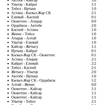
Актобе - Кайсар
3:0
Улытау - Кайрат
1:1
Тобол - Иртыш
1:0
Астана - Кызыл-Жар СК
2:1
Елимай - Каспий
0:1
Окжетпес - Атырау
0:0
Ордабасы - Актобе
2:0
Каспий - Астана
1:0
Женис - Тобол
1:0
Атырау - Алтай
1:0
Улытау - Елимай
1:0
Кайсар - Жетысу
1:1
Иртыш - Кайрат
0:1
Кызыл-Жар СК - Окжетпес
0:1
Астана - Атырау
2:1
Кайрат - Елимай
2:2
Тобол - Каспий
2:1
Жетысу - Улытау
2:0
Актобе - Иртыш
1:0
Кызыл-Жар СК - Ордабасы
1:2
Алтай - Женис
0:0
Окжетпес - Кайсар
1:1
Окжетпес - Кайсар
1:1
Окжетпес - Кайсар
1:1
Улытау - Тобол
2:1