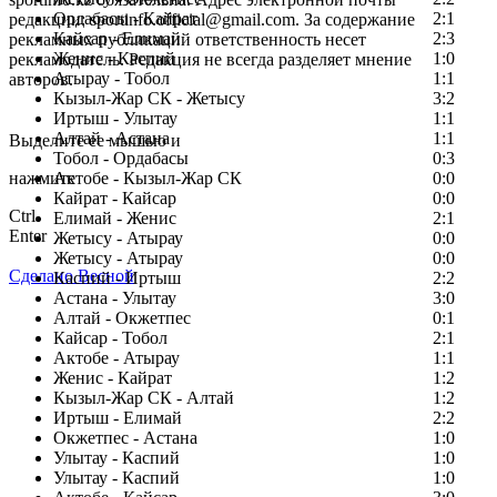
Ордабасы - Кайрат
2:1
редакции: sportinfo.official@gmail.com. За содержание
Кайсар - Елимай
2:3
рекламных публикаций ответственность несет
Женис - Каспий
1:0
рекламодатель. Редакция не всегда разделяет мнение
Атырау - Тобол
1:1
авторов.
Кызыл-Жар СК - Жетысу
3:2
Заметили ошибку в тексте?
Иртыш - Улытау
1:1
Алтай - Астана
1:1
Выделите ее мышью и
Тобол - Ордабасы
0:3
нажмите
Актобе - Кызыл-Жар СК
0:0
Кайрат - Кайсар
0:0
Ctrl
Елимай - Женис
2:1
Enter
Жетысу - Атырау
0:0
Жетысу - Атырау
0:0
Сделано Весной
Каспий - Иртыш
2:2
Астана - Улытау
3:0
Алтай - Окжетпес
0:1
Кайсар - Тобол
2:1
Актобе - Атырау
1:1
Женис - Кайрат
1:2
Кызыл-Жар СК - Алтай
1:2
Иртыш - Елимай
2:2
Окжетпес - Астана
1:0
Улытау - Каспий
1:0
Улытау - Каспий
1:0