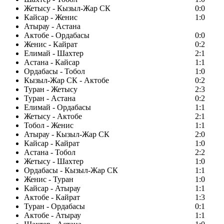
Жетысу - Кызыл-Жар СК
0:0
Кайсар - Женис
1:0
Атырау - Астана
Актобе - Ордабасы
0:0
Женис - Кайрат
0:2
Елимай - Шахтер
2:1
Астана - Кайсар
1:1
Ордабасы - Тобол
1:0
Кызыл-Жар СК - Актобе
0:2
Туран - Жетысу
2:3
Туран - Астана
0:2
Елимай - Ордабасы
1:1
Жетысу - Актобе
2:1
Тобол - Женис
1:1
Атырау - Кызыл-Жар СК
2:0
Кайсар - Кайрат
1:0
Астана - Тобол
2:2
Жетысу - Шахтер
1:0
Ордабасы - Кызыл-Жар СК
1:1
Женис - Туран
1:0
Кайсар - Атырау
1:1
Актобе - Кайрат
1:3
Туран - Ордабасы
0:1
Актобе - Атырау
1:1