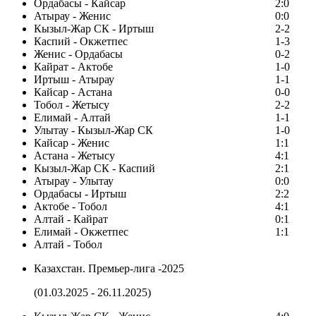
Ордабасы - Кайсар
2:0
Атырау - Женис
0:0
Кызыл-Жар СК - Иртыш
2-2
Каспий - Окжетпес
1-3
Женис - Ордабасы
0-2
Кайрат - Актобе
1-0
Иртыш - Атырау
1-1
Кайсар - Астана
0-0
Тобол - Жетысу
2-2
Елимай - Алтай
1-1
Улытау - Кызыл-Жар СК
1-0
Кайсар - Женис
1:1
Астана - Жетысу
4:1
Кызыл-Жар СК - Каспий
2:1
Атырау - Улытау
0:0
Ордабасы - Иртыш
2:2
Актобе - Тобол
4:1
Алтай - Кайрат
0:1
Елимай - Окжетпес
1:1
Алтай - Тобол
Казахстан. Премьер-лига -2025
(01.03.2025 - 26.11.2025)