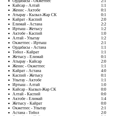
Ордабасы - Окжетпес
2:1
Кайсар - Алтай
1:1
Женис - Актобе
0:1
Атырау - Кызыл-Жар СК
0:1
Кайрат - Каспий
2:0
Елимай - Астана
2:2
Иртыш - Жетысу
1:2
Актобе - Каспий
1:0
Алтай - Улытау
1:2
Окжетпес - Иртыш
2:1
Ордабасы - Астана
1:1
Тобол - Кайрат
1:1
Жетысу - Елимай
0:1
Атырау - Кайсар
2:0
Женис - Окжетпес
1:1
Кайрат - Астана
4:0
Каспий - Жетысу
0:1
Улытау - Актобе
1:1
Иртыш - Алтай
1:0
Кайсар - Кызыл-Жар СК
0:0
Алтай - Каспий
0:0
Актобе - Елимай
1:4
Жетысу - Кайрат
0:0
Окжетпес - Улытау
2:1
Астана - Тобол
2:0