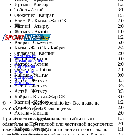
Иртыш - Кайсар
1:2
Тобол - Алтай
3:1
Есть идея?
Окжетпес - Кайрат
1:3
Сообщить о мероприятии
Елимай - Кызыл-Жар СК
2:0
Каспий - Атырау
Перейти на старый сайт
2:0
Жетысу - Актобе
1:0
Елимай - Атырау
1:2
Кайрат - Окжетпес
5:0
Кызыл-Жар СК - Кайрат
2:4
Ордабасы - Каспий
2:0
О проекте
Женис - Иртыш
0:0
Команда сайта
Актобе - Астана
2:0
Партнеры
Окжетпес - Тобол
2:1
Вакансии
Кайсар - Улытау
0:0
Вопросы
Алтай - Жетысу
3:3
Контакты
Алтай - Жетысу
3:3
Алтай - Жетысу
3:3
Кайрат - Кызыл-Жар СК
3:0
Каспий - Кайсар
1:2
©
Copyright
© 2025 «Sportinfo.kz» Все права на
Актобе - Алтай
2:0
авторские материалы защищены.
Астана - Иртыш
2:0
Елимай - Ордабасы
1:3
При использовании материалов сайта ссылка
Улытау - Женис
2:1
обязательна. При полной или частичной перепечатке
Кайрат - Атырау
1:1
текстовых материалов в интернете гиперссылка на
Жетысу - Окжетпес
2:2
sportinfo.kz обязательна. Адрес электронной почты