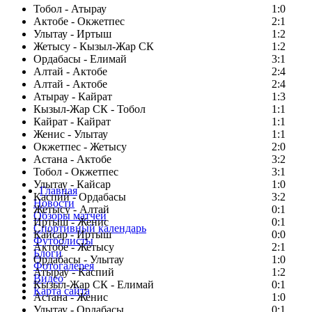
Тобол - Атырау
1:0
Актобе - Окжетпес
2:1
Улытау - Иртыш
1:2
Жетысу - Кызыл-Жар СК
1:2
Ордабасы - Елимай
3:1
Алтай - Актобе
2:4
Алтай - Актобе
2:4
Атырау - Кайрат
1:3
Кызыл-Жар СК - Тобол
1:1
Кайрат - Кайрат
1:1
Женис - Улытау
1:1
Окжетпес - Жетысу
2:0
Астана - Актобе
3:2
Тобол - Окжетпес
3:1
Улытау - Кайсар
1:0
Главная
Каспий - Ордабасы
3:2
Новости
Жетысу - Алтай
0:1
Обзоры матчей
Иртыш - Женис
0:1
Спортивный календарь
Кайсар - Иртыш
0:0
Футболисты
Актобе - Жетысу
2:1
Блоги
Ордабасы - Улытау
1:0
Фотогалерея
Атырау - Каспий
1:2
Видео
Кызыл-Жар СК - Елимай
0:1
Карта сайта
Астана - Женис
1:0
Улытау - Ордабасы
0:1