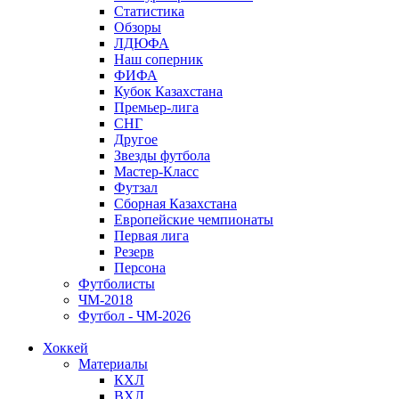
Статистика
Обзоры
ЛДЮФА
Наш соперник
ФИФА
Кубок Казахстана
Премьер-лига
СНГ
Другое
Звезды футбола
Мастер-Класс
Футзал
Сборная Казахстана
Европейские чемпионаты
Первая лига
Резерв
Персона
Футболисты
ЧМ-2018
Футбол - ЧМ-2026
Хоккей
Материалы
КХЛ
ВХЛ