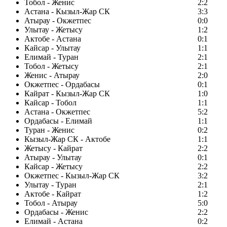
Тобол - Женис
2:2
Астана - Кызыл-Жар СК
3:3
Атырау - Окжетпес
0:0
Улытау - Жетысу
1:2
Актобе - Астана
0:1
Кайсар - Улытау
1:1
Елимай - Туран
2:1
Тобол - Жетысу
2:1
Женис - Атырау
2:0
Окжетпес - Ордабасы
0:1
Кайрат - Кызыл-Жар СК
1:0
Кайсар - Тобол
1:1
Астана - Окжетпес
5:2
Ордабасы - Елимай
1:1
Туран - Женис
0:2
Кызыл-Жар СК - Актобе
1:1
Жетысу - Кайрат
2:2
Атырау - Улытау
0:1
Кайсар - Жетысу
2:2
Окжетпес - Кызыл-Жар СК
3:2
Улытау - Туран
2:1
Актобе - Кайрат
1:2
Тобол - Атырау
5:0
Ордабасы - Женис
2:2
Елимай - Астана
0:2