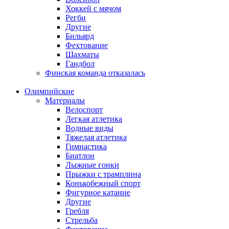
Хоккей с мячом
Регби
Другие
Бильярд
Фехтование
Шахматы
Гандбол
Финская команда отказалась
Олимпийские
Материалы
Велоспорт
Легкая атлетика
Водные виды
Тяжелая атлетика
Гимнастика
Биатлон
Лыжные гонки
Прыжки с трамплина
Конькобежный спорт
Фигурное катание
Другие
Гребля
Стрельба