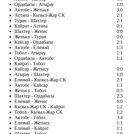
Ордабасы - Атырау
1:0
Актобе - Жетысу
3:0
Астана - Кызыл-Жар СК
2:1
Туран - Шахтер
2:1
Кайрат - Астана
0:1
Шахтер - Женис
0:0
Жетысу - Туран
0:0
Кайсар - Ордабасы
2:1
Актобе - Елимай
1:3
Тобол - Атырау
1:1
Ордабасы - Актобе
1:1
Кайрат - Тобол
Кайсар - Жетысу
0:0
Атырау - Шахтер
1:0
Елимай - Кызыл-Жар СК
2:1
Актобе - Кайсар
1:1
Жетысу - Тобол
0:3
Шахтер - Ордабасы
2:3
Елимай - Женис
6:0
Кызыл-Жар СК - Кайрат
1:2
Тобол - Кызыл-Жар СК
1:2
Актобе - Тобол
3:4
Елимай - Жетысу
1:1
Елимай - Кайрат
1:1
Шахтер - Тобол
1:0