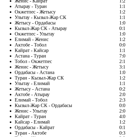
Женис - Кайрат
1:2
Атырау - Туран
1:1
Окжетпес - Жетысу
1:2
Улытау - Кызыл-Жар СК
1:1
Жетысу - Ордабасы
1:0
Кызыл-Жар СК - Атырау
0:1
Окжетпес - Улытау
1:0
Елимай - Женис
1:2
Актобе - Тобол
0:0
Кайрат - Кайсар
1:1
Астана - Туран
7:0
Тобол - Окжетпес
2:1
Женис - Жетысу
3:1
Ордабасы - Астана
1:0
Туран - Кызыл-Жар СК
1:2
Улытау - Елимай
1:1
Жетысу - Астана
0:2
Актобе - Атырау
2:0
Елимай - Тобол
2:3
Кызыл-Жар СК - Ордабасы
0:0
Женис - Улытау
2:0
Кайрат - Туран
4:0
Кайсар - Елимай
1:2
Ордабасы - Кайрат
0:1
Туран - Актобе
0:3