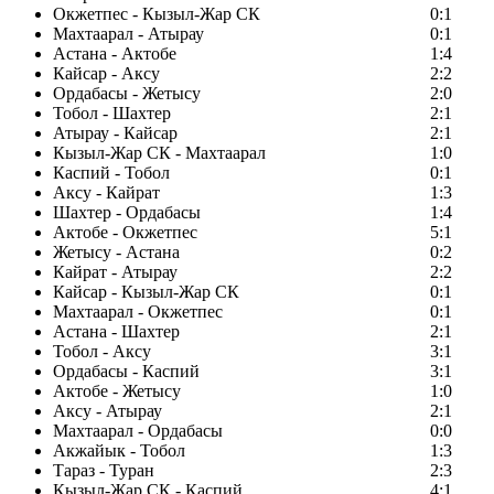
Окжетпес - Кызыл-Жар СК
0:1
Махтаарал - Атырау
0:1
Астана - Актобе
1:4
Кайсар - Аксу
2:2
Ордабасы - Жетысу
2:0
Тобол - Шахтер
2:1
Атырау - Кайсар
2:1
Кызыл-Жар СК - Махтаарал
1:0
Каспий - Тобол
0:1
Аксу - Кайрат
1:3
Шахтер - Ордабасы
1:4
Актобе - Окжетпес
5:1
Жетысу - Астана
0:2
Кайрат - Атырау
2:2
Кайсар - Кызыл-Жар СК
0:1
Махтаарал - Окжетпес
0:1
Астана - Шахтер
2:1
Тобол - Аксу
3:1
Ордабасы - Каспий
3:1
Актобе - Жетысу
1:0
Аксу - Атырау
2:1
Махтаарал - Ордабасы
0:0
Акжайык - Тобол
1:3
Тараз - Туран
2:3
Кызыл-Жар СК - Каспий
4:1