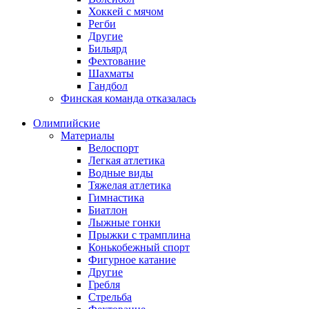
Хоккей с мячом
Регби
Другие
Бильярд
Фехтование
Шахматы
Гандбол
Финская команда отказалась
Олимпийские
Материалы
Велоспорт
Легкая атлетика
Водные виды
Тяжелая атлетика
Гимнастика
Биатлон
Лыжные гонки
Прыжки с трамплина
Конькобежный спорт
Фигурное катание
Другие
Гребля
Стрельба