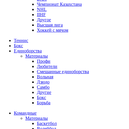
Чемпионат Казахстана
NHL
IIHF
Другое
Высшая лига
Хоккей с мячом
Теннис
Бокс
Единоборства
Материалы
Профи
Любители
Смешанные единоборства
Вольная
Дзюдо
Самбо
Другие
Бокс
Борьба
Командные
Материалы
Баскетбол
Волейбол