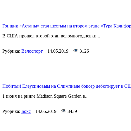
Гонщик «Астаны» стал шестым на втором этапе «Тура Калифо
В США прошел второй этап веломногодневки...
Рубрика:
Велоспорт
14.05.2019
3126
Побитый Елеусиновым на Олимпиаде боксер дебютирует в СШ
1 июня на ринге Madison Square Garden в...
Рубрика:
Бокс
14.05.2019
3439