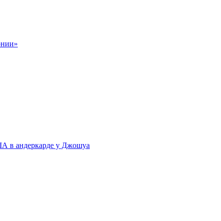
рнии»
А в андеркарде у Джошуа