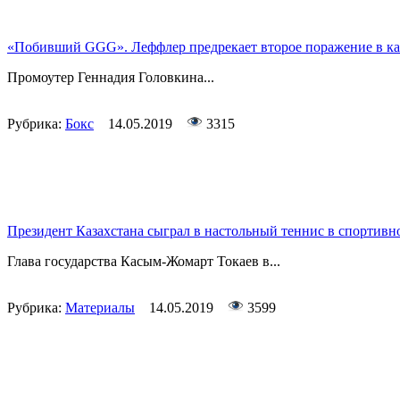
«Побивший GGG». Леффлер предрекает второе поражение в ка
Промоутер Геннадия Головкина...
Рубрика:
Бокс
14.05.2019
3315
Президент Казахстана сыграл в настольный теннис в спортивн
Глава государства Касым-Жомарт Токаев в...
Рубрика:
Материалы
14.05.2019
3599