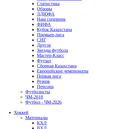
Статистика
Обзоры
ЛДЮФА
Наш соперник
ФИФА
Кубок Казахстана
Премьер-лига
СНГ
Другое
Звезды футбола
Мастер-Класс
Футзал
Сборная Казахстана
Европейские чемпионаты
Первая лига
Резерв
Персона
Футболисты
ЧМ-2018
Футбол - ЧМ-2026
Хоккей
Материалы
КХЛ
ВХЛ