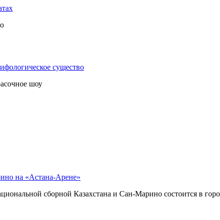
атах
во
мифологическое существо
расочное шоу
рино на «Астана-Арене»
циональной сборной Казахстана и Сан-Марино состоится в горо