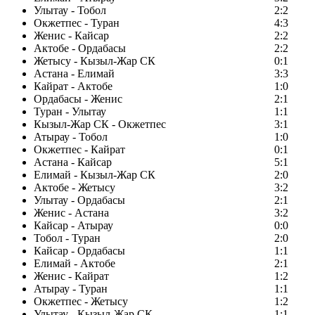
Улытау - Тобол
2:2
Окжетпес - Туран
4:3
Женис - Кайсар
2:2
Актобе - Ордабасы
2:2
Жетысу - Кызыл-Жар СК
0:1
Астана - Елимай
3:3
Кайрат - Актобе
1:0
Ордабасы - Женис
2:1
Туран - Улытау
1:1
Кызыл-Жар СК - Окжетпес
3:1
Атырау - Тобол
1:0
Окжетпес - Кайрат
0:1
Астана - Кайсар
5:1
Елимай - Кызыл-Жар СК
2:0
Актобе - Жетысу
3:2
Улытау - Ордабасы
2:1
Женис - Астана
3:2
Кайсар - Атырау
0:0
Тобол - Туран
2:0
Кайсар - Ордабасы
1:1
Елимай - Актобе
2:1
Женис - Кайрат
1:2
Атырау - Туран
1:1
Окжетпес - Жетысу
1:2
Улытау - Кызыл-Жар СК
1:1