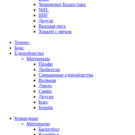
Чемпионат Казахстана
NHL
IIHF
Другое
Высшая лига
Хоккей с мячом
Теннис
Бокс
Единоборства
Материалы
Профи
Любители
Смешанные единоборства
Вольная
Дзюдо
Самбо
Другие
Бокс
Борьба
Командные
Материалы
Баскетбол
Волейбол