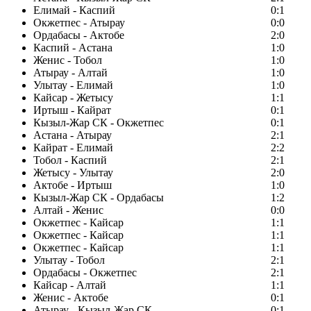
Елимай - Каспий
0:1
Окжетпес - Атырау
0:0
Ордабасы - Актобе
2:0
Каспий - Астана
1:0
Женис - Тобол
1:0
Атырау - Алтай
1:0
Улытау - Елимай
1:0
Кайсар - Жетысу
1:1
Иртыш - Кайрат
0:1
Кызыл-Жар СК - Окжетпес
0:1
Астана - Атырау
2:1
Кайрат - Елимай
2:2
Тобол - Каспий
2:1
Жетысу - Улытау
2:0
Актобе - Иртыш
1:0
Кызыл-Жар СК - Ордабасы
1:2
Алтай - Женис
0:0
Окжетпес - Кайсар
1:1
Окжетпес - Кайсар
1:1
Окжетпес - Кайсар
1:1
Улытау - Тобол
2:1
Ордабасы - Окжетпес
2:1
Кайсар - Алтай
1:1
Женис - Актобе
0:1
Атырау - Кызыл-Жар СК
0:1