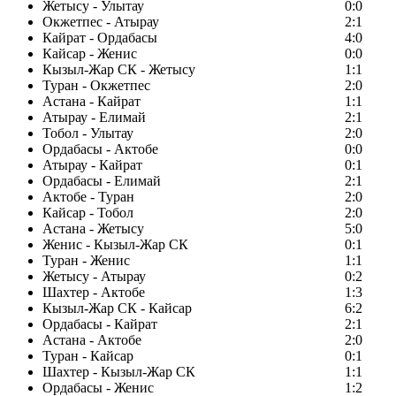
Жетысу - Улытау
0:0
Окжетпес - Атырау
2:1
Кайрат - Ордабасы
4:0
Кайсар - Женис
0:0
Кызыл-Жар СК - Жетысу
1:1
Туран - Окжетпес
2:0
Астана - Кайрат
1:1
Атырау - Елимай
2:1
Тобол - Улытау
2:0
Ордабасы - Актобе
0:0
Атырау - Кайрат
0:1
Ордабасы - Елимай
2:1
Актобе - Туран
2:0
Кайсар - Тобол
2:0
Астана - Жетысу
5:0
Женис - Кызыл-Жар СК
0:1
Туран - Женис
1:1
Жетысу - Атырау
0:2
Шахтер - Актобе
1:3
Кызыл-Жар СК - Кайсар
6:2
Ордабасы - Кайрат
2:1
Астана - Актобе
2:0
Туран - Кайсар
0:1
Шахтер - Кызыл-Жар СК
1:1
Ордабасы - Женис
1:2