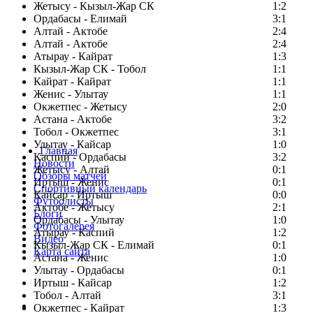
Жетысу - Кызыл-Жар СК
1:2
Ордабасы - Елимай
3:1
Алтай - Актобе
2:4
Алтай - Актобе
2:4
Атырау - Кайрат
1:3
Кызыл-Жар СК - Тобол
1:1
Кайрат - Кайрат
1:1
Женис - Улытау
1:1
Окжетпес - Жетысу
2:0
Астана - Актобе
3:2
Тобол - Окжетпес
3:1
Улытау - Кайсар
1:0
Главная
Каспий - Ордабасы
3:2
Новости
Жетысу - Алтай
0:1
Обзоры матчей
Иртыш - Женис
0:1
Спортивный календарь
Кайсар - Иртыш
0:0
Футболисты
Актобе - Жетысу
2:1
Блоги
Ордабасы - Улытау
1:0
Фотогалерея
Атырау - Каспий
1:2
Видео
Кызыл-Жар СК - Елимай
0:1
Карта сайта
Астана - Женис
1:0
Улытау - Ордабасы
0:1
Иртыш - Кайсар
1:2
Тобол - Алтай
3:1
Есть идея?
Окжетпес - Кайрат
1:3