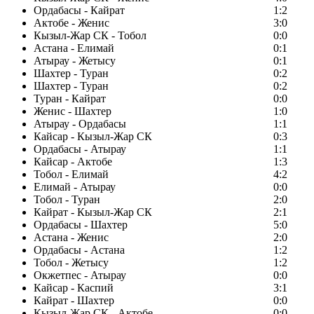
Ордабасы - Кайрат
1:2
Актобе - Женис
3:0
Кызыл-Жар СК - Тобол
0:0
Астана - Елимай
0:1
Атырау - Жетысу
0:1
Шахтер - Туран
0:2
Шахтер - Туран
0:2
Туран - Кайрат
0:0
Женис - Шахтер
1:0
Атырау - Ордабасы
1:1
Кайсар - Кызыл-Жар СК
0:3
Ордабасы - Атырау
1:1
Кайсар - Актобе
1:3
Тобол - Елимай
4:2
Елимай - Атырау
0:0
Тобол - Туран
2:0
Кайрат - Кызыл-Жар СК
2:1
Ордабасы - Шахтер
5:0
Астана - Женис
2:0
Ордабасы - Астана
1:2
Тобол - Жетысу
1:2
Окжетпес - Атырау
0:0
Кайсар - Каспий
3:1
Кайрат - Шахтер
0:0
Кызыл-Жар СК - Актобе
0:0