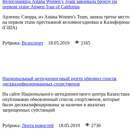
Велогонщица Astana Women’s Team завоевала бронзу на
первом этапе Amgen Tour of California
Арленис Сиерра, из Astana Women's Team, заняла третье место
на первом этапе престижной веломногодневки в Калифорнии
(США)
Рубрика:
Велоспорт
18.05.2019
2165
Национальный антидопинговый центр обновил список
дисквалифицированных спорстменов
На сайте Национального антидопингового центра Казахстана
опубликован обновленный список спортсменов, которые
были дисквалифицированы за наличие в анализах
запрещенных субстанций
Рубрика:
Лента новостей
18.05.2019
2730