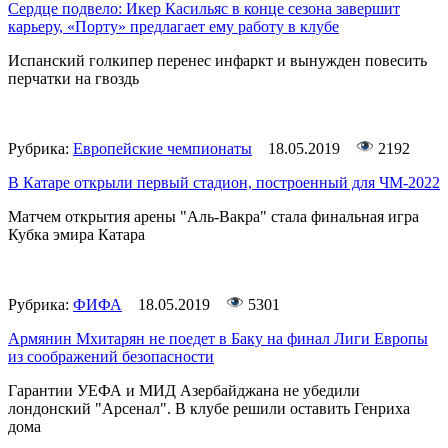
Сердце подвело: Икер Касильяс в конце сезона завершит
карьеру, «Порту» предлагает ему работу в клубе
Испанский голкипер перенес инфаркт и вынужден повесить
перчатки на гвоздь
Рубрика:
Европейские чемпионаты
18.05.2019
2192
В Катаре открыли первый стадион, построенный для ЧМ-2022
Матчем открытия арены "Аль-Вакра" стала финальная игра
Кубка эмира Катара
Рубрика:
ФИФА
18.05.2019
5301
Армянин Мхитарян не поедет в Баку на финал Лиги Европы
из соображений безопасности
Гарантии УЕФА и МИД Азербайджана не убедили
лондонский "Арсенал". В клубе решили оставить Генриха
дома