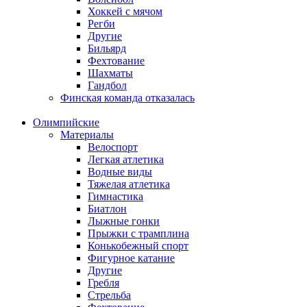
Хоккей с мячом
Регби
Другие
Бильярд
Фехтование
Шахматы
Гандбол
Финская команда отказалась
Олимпийские
Материалы
Велоспорт
Легкая атлетика
Водные виды
Тяжелая атлетика
Гимнастика
Биатлон
Лыжные гонки
Прыжки с трамплина
Конькобежный спорт
Фигурное катание
Другие
Гребля
Стрельба