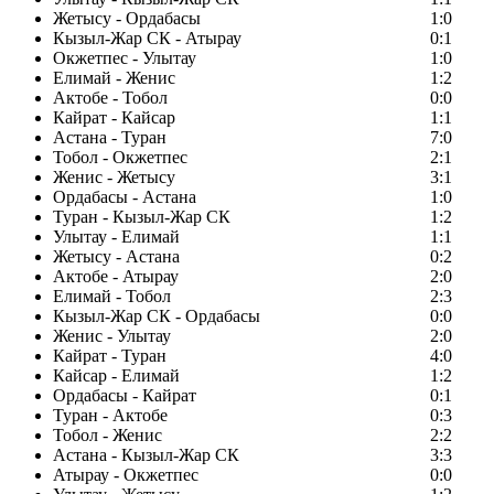
Жетысу - Ордабасы
1:0
Кызыл-Жар СК - Атырау
0:1
Окжетпес - Улытау
1:0
Елимай - Женис
1:2
Актобе - Тобол
0:0
Кайрат - Кайсар
1:1
Астана - Туран
7:0
Тобол - Окжетпес
2:1
Женис - Жетысу
3:1
Ордабасы - Астана
1:0
Туран - Кызыл-Жар СК
1:2
Улытау - Елимай
1:1
Жетысу - Астана
0:2
Актобе - Атырау
2:0
Елимай - Тобол
2:3
Кызыл-Жар СК - Ордабасы
0:0
Женис - Улытау
2:0
Кайрат - Туран
4:0
Кайсар - Елимай
1:2
Ордабасы - Кайрат
0:1
Туран - Актобе
0:3
Тобол - Женис
2:2
Астана - Кызыл-Жар СК
3:3
Атырау - Окжетпес
0:0