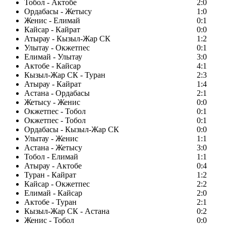
Тобол - Актобе
2:0
Ордабасы - Жетысу
1:0
Женис - Елимай
0:1
Кайсар - Кайрат
0:0
Атырау - Кызыл-Жар СК
1:2
Улытау - Окжетпес
0:1
Елимай - Улытау
3:0
Актобе - Кайсар
4:1
Кызыл-Жар СК - Туран
2:3
Атырау - Кайрат
1:4
Астана - Ордабасы
2:1
Жетысу - Женис
0:0
Окжетпес - Тобол
0:1
Окжетпес - Тобол
0:1
Ордабасы - Кызыл-Жар СК
0:0
Улытау - Женис
1:1
Астана - Жетысу
3:0
Тобол - Елимай
1:1
Атырау - Актобе
0:4
Туран - Кайрат
1:2
Кайсар - Окжетпес
2:2
Елимай - Кайсар
2:0
Актобе - Туран
2:1
Кызыл-Жар СК - Астана
0:2
Женис - Тобол
0:0