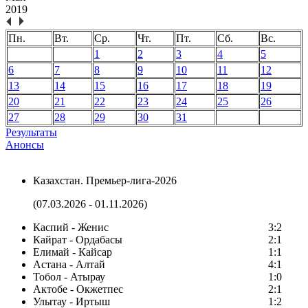
2019
Пн.
Вт.
Ср.
Чт.
Пт.
Сб.
Вс.
1
2
3
4
5
6
7
8
9
10
11
12
13
14
15
16
17
18
19
20
21
22
23
24
25
26
27
28
29
30
31
Результаты
Анонсы
Казахстан. Премьер-лига-2026
(07.03.2026 - 01.11.2026)
Каспий - Женис
3:2
Кайрат - Ордабасы
2:1
Елимай - Кайсар
1:1
Астана - Алтай
4:1
Тобол - Атырау
1:0
Актобе - Окжетпес
2:1
Улытау - Иртыш
1:2