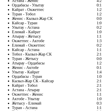
Астана - Женис
4:2
Ордабасы - Улытау
0:1
Кайрат - Окжетпес
1:2
Туран - Тобол
1:2
Женис - Кызыл-Жар СК
0:0
Кайсар - Туран
1:0
Улытау - Астана
0:2
Елимай - Кайрат
1:0
Атырау - Жетысу
1:1
Окжетпес - Актобе
1:3
Елимай - Окжетпес
0:2
Кайсар - Астана
1:1
Тобол - Кызыл-Жар СК
2:1
Туран - Жетысу
0:0
Атырау - Ордабасы
1:2
Женис - Актобе
0:1
Улытау - Кайрат
1:4
Ордабасы - Туран
1:0
Кызыл-Жар СК - Кайсар
2:1
Кайрат - Тобол
2:1
Астана - Атырау
2:1
Окжетпес - Женис
1:1
Актобе - Улытау
1:0
Жетысу - Елимай
0:3
Туран - Астана
1:1