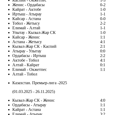
Каспий - Окжетпес
1-3
Женис - Ордабасы
0-2
Кайрат - Актобе
1-0
Иртыш - Атырау
1-1
Кайсар - Астана
0-0
Тобол - Жетысу
2-2
Елимай - Алтай
1-1
Улытау - Кызыл-Жар СК
1-0
Кайсар - Женис
1:1
Астана - Жетысу
4:1
Кызыл-Жар СК - Каспий
2:1
Атырау - Улытау
0:0
Ордабасы - Иртыш
2:2
Актобе - Тобол
4:1
Алтай - Кайрат
0:1
Елимай - Окжетпес
1:1
Алтай - Тобол
Казахстан. Премьер-лига -2025
(01.03.2025 - 26.11.2025)
Кызыл-Жар СК - Женис
4:0
Ордабасы - Атырау
1:1
Кайрат - Астана
1:1
Елимай - Атырау
3:2