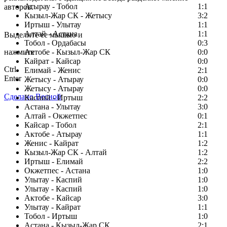
Атырау - Тобол
1:1
авторов.
Кызыл-Жар СК - Жетысу
3:2
Заметили ошибку в тексте?
Иртыш - Улытау
1:1
Алтай - Астана
1:1
Выделите ее мышью и
Тобол - Ордабасы
0:3
нажмите
Актобе - Кызыл-Жар СК
0:0
Кайрат - Кайсар
0:0
Ctrl
Елимай - Женис
2:1
Enter
Жетысу - Атырау
0:0
Жетысу - Атырау
0:0
Сделано Весной
Каспий - Иртыш
2:2
Астана - Улытау
3:0
Алтай - Окжетпес
0:1
Кайсар - Тобол
2:1
Актобе - Атырау
1:1
Женис - Кайрат
1:2
Кызыл-Жар СК - Алтай
1:2
Иртыш - Елимай
2:2
Окжетпес - Астана
1:0
Улытау - Каспий
1:0
Улытау - Каспий
1:0
Актобе - Кайсар
3:0
Улытау - Кайрат
1:1
Тобол - Иртыш
1:0
Астана - Кызыл-Жар СК
2:1