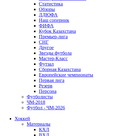
Статистика
Обзоры
ЛДЮФА
Наш соперник
ФИФА
Кубок Казахстана
Премьер-лига
СНГ
Другое
Звезды футбола
Мастер-Класс
Футзал
Сборная Казахстана
Европейские чемпионаты
Первая лига
Резерв
Персона
Футболисты
ЧМ-2018
Футбол - ЧМ-2026
Хоккей
Материалы
КХЛ
ВХЛ