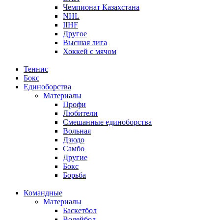
Чемпионат Казахстана
NHL
IIHF
Другое
Высшая лига
Хоккей с мячом
Теннис
Бокс
Единоборства
Материалы
Профи
Любители
Смешанные единоборства
Вольная
Дзюдо
Самбо
Другие
Бокс
Борьба
Командные
Материалы
Баскетбол
Волейбол