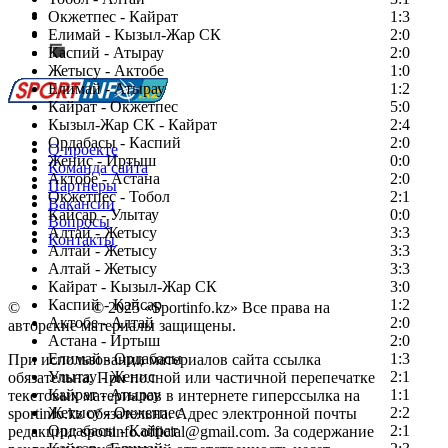
Есть идея?
Окжетпес - Кайрат
1:3
Сообщить о мероприятии
Елимай - Кызыл-Жар СК
2:0
Каспий - Атырау
Перейти на старый сайт
2:0
Жетысу - Актобе
1:0
Елимай - Атырау
1:2
Кайрат - Окжетпес
5:0
Кызыл-Жар СК - Кайрат
2:4
Ордабасы - Каспий
2:0
О проекте
Женис - Иртыш
0:0
Команда сайта
Актобе - Астана
2:0
Партнеры
Окжетпес - Тобол
2:1
Вакансии
Кайсар - Улытау
0:0
Вопросы
Алтай - Жетысу
3:3
Контакты
Алтай - Жетысу
3:3
Алтай - Жетысу
3:3
Кайрат - Кызыл-Жар СК
3:0
Каспий - Кайсар
1:2
©
Copyright
© 2025 «Sportinfo.kz» Все права на
Актобе - Алтай
2:0
авторские материалы защищены.
Астана - Иртыш
2:0
Елимай - Ордабасы
1:3
При использовании материалов сайта ссылка
Улытау - Женис
2:1
обязательна. При полной или частичной перепечатке
Кайрат - Атырау
1:1
текстовых материалов в интернете гиперссылка на
Жетысу - Окжетпес
2:2
sportinfo.kz обязательна. Адрес электронной почты
Ордабасы - Кайрат
2:1
редакции: sportinfo.official@gmail.com. За содержание