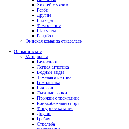
Хоккей с мячом
Регби
Другие
Бильярд
Фехтование
Шахматы
Гандбол
Финская команда отказалась
Олимпийские
Материалы
Велоспорт
Легкая атлетика
Водные виды
Тяжелая атлетика
Гимнастика
Биатлон
Лыжные гонки
Прыжки с трамплина
Конькобежный спорт
Фигурное катание
Другие
Гребля
Стрельба