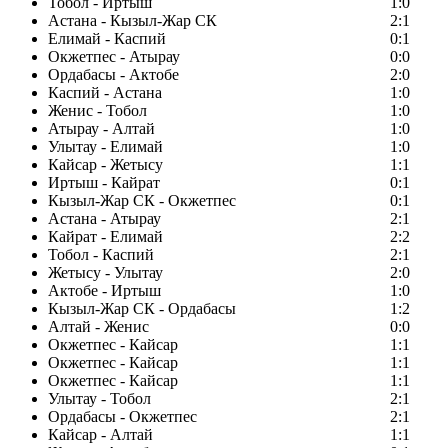
Тобол - Иртыш
1:0
Астана - Кызыл-Жар СК
2:1
Елимай - Каспий
0:1
Окжетпес - Атырау
0:0
Ордабасы - Актобе
2:0
Каспий - Астана
1:0
Женис - Тобол
1:0
Атырау - Алтай
1:0
Улытау - Елимай
1:0
Кайсар - Жетысу
1:1
Иртыш - Кайрат
0:1
Кызыл-Жар СК - Окжетпес
0:1
Астана - Атырау
2:1
Кайрат - Елимай
2:2
Тобол - Каспий
2:1
Жетысу - Улытау
2:0
Актобе - Иртыш
1:0
Кызыл-Жар СК - Ордабасы
1:2
Алтай - Женис
0:0
Окжетпес - Кайсар
1:1
Окжетпес - Кайсар
1:1
Окжетпес - Кайсар
1:1
Улытау - Тобол
2:1
Ордабасы - Окжетпес
2:1
Кайсар - Алтай
1:1