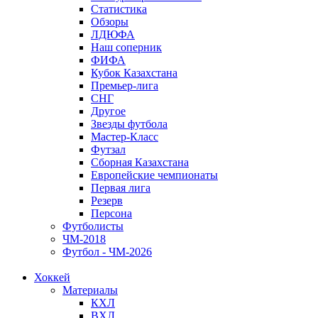
Статистика
Обзоры
ЛДЮФА
Наш соперник
ФИФА
Кубок Казахстана
Премьер-лига
СНГ
Другое
Звезды футбола
Мастер-Класс
Футзал
Сборная Казахстана
Европейские чемпионаты
Первая лига
Резерв
Персона
Футболисты
ЧМ-2018
Футбол - ЧМ-2026
Хоккей
Материалы
КХЛ
ВХЛ