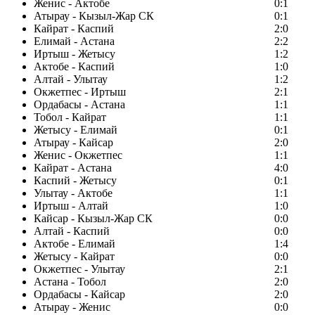
Женис - Актобе
0:1
Атырау - Кызыл-Жар СК
0:1
Кайрат - Каспий
2:0
Елимай - Астана
2:2
Иртыш - Жетысу
1:2
Актобе - Каспий
1:0
Алтай - Улытау
1:2
Окжетпес - Иртыш
2:1
Ордабасы - Астана
1:1
Тобол - Кайрат
1:1
Жетысу - Елимай
0:1
Атырау - Кайсар
2:0
Женис - Окжетпес
1:1
Кайрат - Астана
4:0
Каспий - Жетысу
0:1
Улытау - Актобе
1:1
Иртыш - Алтай
1:0
Кайсар - Кызыл-Жар СК
0:0
Алтай - Каспий
0:0
Актобе - Елимай
1:4
Жетысу - Кайрат
0:0
Окжетпес - Улытау
2:1
Астана - Тобол
2:0
Ордабасы - Кайсар
2:0
Атырау - Женис
0:0