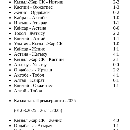
Кызыл-Жар СК - Иртыш
2-2
Каспий - Окжетпес
1-3
Женис - Ордабасы
0-2
Кайрат - Актобе
1-0
Иртыш - Атырау
1-1
Кайсар - Астана
0-0
Тобол - Жетысу
2-2
Елимай - Алтай
1-1
Улытау - Кызыл-Жар СК
1-0
Кайсар - Женис
1:1
Астана - Жетысу
4:1
Кызыл-Жар СК - Каспий
2:1
Атырау - Улытау
0:0
Ордабасы - Иртыш
2:2
Актобе - Тобол
4:1
Алтай - Кайрат
0:1
Елимай - Окжетпес
1:1
Алтай - Тобол
Казахстан. Премьер-лига -2025
(01.03.2025 - 26.11.2025)
Кызыл-Жар СК - Женис
4:0
Ордабасы - Атырау
1:1