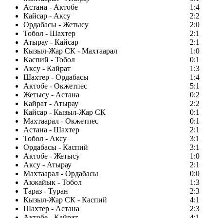
Астана - Актобе
1:4
Кайсар - Аксу
2:2
Ордабасы - Жетысу
2:0
Тобол - Шахтер
2:1
Атырау - Кайсар
2:1
Кызыл-Жар СК - Махтаарал
1:0
Каспий - Тобол
0:1
Аксу - Кайрат
1:3
Шахтер - Ордабасы
1:4
Актобе - Окжетпес
5:1
Жетысу - Астана
0:2
Кайрат - Атырау
2:2
Кайсар - Кызыл-Жар СК
0:1
Махтаарал - Окжетпес
0:1
Астана - Шахтер
2:1
Тобол - Аксу
3:1
Ордабасы - Каспий
3:1
Актобе - Жетысу
1:0
Аксу - Атырау
2:1
Махтаарал - Ордабасы
0:0
Акжайык - Тобол
1:3
Тараз - Туран
2:3
Кызыл-Жар СК - Каспий
4:1
Шахтер - Астана
2:3
Актобе - Кайрат
4:1