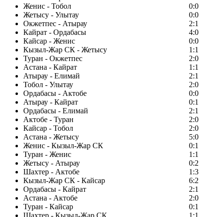
Женис - Тобол
0:0
Жетысу - Улытау
0:0
Окжетпес - Атырау
2:1
Кайрат - Ордабасы
4:0
Кайсар - Женис
0:0
Кызыл-Жар СК - Жетысу
1:1
Туран - Окжетпес
2:0
Астана - Кайрат
1:1
Атырау - Елимай
2:1
Тобол - Улытау
2:0
Ордабасы - Актобе
0:0
Атырау - Кайрат
0:1
Ордабасы - Елимай
2:1
Актобе - Туран
2:0
Кайсар - Тобол
2:0
Астана - Жетысу
5:0
Женис - Кызыл-Жар СК
0:1
Туран - Женис
1:1
Жетысу - Атырау
0:2
Шахтер - Актобе
1:3
Кызыл-Жар СК - Кайсар
6:2
Ордабасы - Кайрат
2:1
Астана - Актобе
2:0
Туран - Кайсар
0:1
Шахтер - Кызыл-Жар СК
1:1