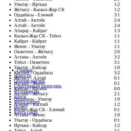
Улытау - Иртыш
1:2
Жетысу - Кызыл-Жар СК
1:2
Ордабасы - Елимай
3:1
Алтай - Актобе
2:4
Алтай - Актобе
2:4
Атырау - Кайрат
1:3
Кызыл-Жар СК - Тобол
1:1
Кайрат - Кайрат
1:1
Женис - Улытау
1:1
Окжетпес - Жетысу
2:0
Астана - Актобе
3:2
Тобол - Окжетпес
3:1
Улытау - Кайсар
1:0
Главная
Каспий - Ордабасы
3:2
Новости
Жетысу - Алтай
0:1
Обзоры матчей
Иртыш - Женис
0:1
Спортивный календарь
Кайсар - Иртыш
0:0
Футболисты
Актобе - Жетысу
2:1
Блоги
Ордабасы - Улытау
1:0
Фотогалерея
Атырау - Каспий
1:2
Видео
Кызыл-Жар СК - Елимай
0:1
Карта сайта
Астана - Женис
1:0
Улытау - Ордабасы
0:1
Иртыш - Кайсар
1:2
Тобол - Алтай
3:1