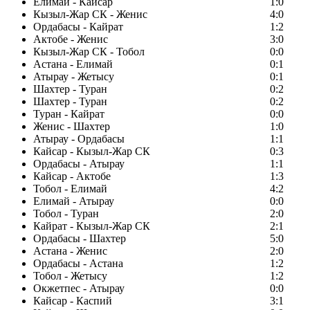
Елимай - Кайсар
1:0
Кызыл-Жар СК - Женис
4:0
Ордабасы - Кайрат
1:2
Актобе - Женис
3:0
Кызыл-Жар СК - Тобол
0:0
Астана - Елимай
0:1
Атырау - Жетысу
0:1
Шахтер - Туран
0:2
Шахтер - Туран
0:2
Туран - Кайрат
0:0
Женис - Шахтер
1:0
Атырау - Ордабасы
1:1
Кайсар - Кызыл-Жар СК
0:3
Ордабасы - Атырау
1:1
Кайсар - Актобе
1:3
Тобол - Елимай
4:2
Елимай - Атырау
0:0
Тобол - Туран
2:0
Кайрат - Кызыл-Жар СК
2:1
Ордабасы - Шахтер
5:0
Астана - Женис
2:0
Ордабасы - Астана
1:2
Тобол - Жетысу
1:2
Окжетпес - Атырау
0:0
Кайсар - Каспий
3:1