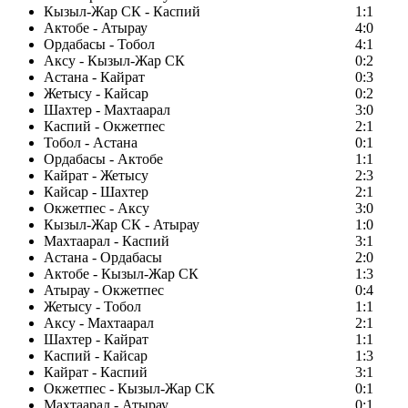
Кызыл-Жар СК - Каспий
1:1
Актобе - Атырау
4:0
Ордабасы - Тобол
4:1
Аксу - Кызыл-Жар СК
0:2
Астана - Кайрат
0:3
Жетысу - Кайсар
0:2
Шахтер - Махтаарал
3:0
Каспий - Окжетпес
2:1
Тобол - Астана
0:1
Ордабасы - Актобе
1:1
Кайрат - Жетысу
2:3
Кайсар - Шахтер
2:1
Окжетпес - Аксу
3:0
Кызыл-Жар СК - Атырау
1:0
Махтаарал - Каспий
3:1
Астана - Ордабасы
2:0
Актобе - Кызыл-Жар СК
1:3
Атырау - Окжетпес
0:4
Жетысу - Тобол
1:1
Аксу - Махтаарал
2:1
Шахтер - Кайрат
1:1
Каспий - Кайсар
1:3
Кайрат - Каспий
3:1
Окжетпес - Кызыл-Жар СК
0:1
Махтаарал - Атырау
0:1