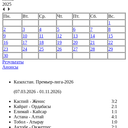
2025
Пн.
Вт.
Ср.
Чт.
Пт.
Сб.
Вс.
1
2
3
4
5
6
7
8
9
10
11
12
13
14
15
16
17
18
19
20
21
22
23
24
25
26
27
28
29
30
Результаты
Анонсы
Казахстан. Премьер-лига-2026
(07.03.2026 - 01.11.2026)
Каспий - Женис
3:2
Кайрат - Ордабасы
2:1
Елимай - Кайсар
1:1
Астана - Алтай
4:1
Тобол - Атырау
1:0
Актобе - Окжетпес
2:1