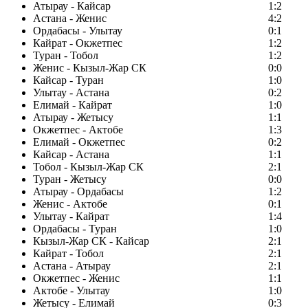
Атырау - Кайсар
1:2
Астана - Женис
4:2
Ордабасы - Улытау
0:1
Кайрат - Окжетпес
1:2
Туран - Тобол
1:2
Женис - Кызыл-Жар СК
0:0
Кайсар - Туран
1:0
Улытау - Астана
0:2
Елимай - Кайрат
1:0
Атырау - Жетысу
1:1
Окжетпес - Актобе
1:3
Елимай - Окжетпес
0:2
Кайсар - Астана
1:1
Тобол - Кызыл-Жар СК
2:1
Туран - Жетысу
0:0
Атырау - Ордабасы
1:2
Женис - Актобе
0:1
Улытау - Кайрат
1:4
Ордабасы - Туран
1:0
Кызыл-Жар СК - Кайсар
2:1
Кайрат - Тобол
2:1
Астана - Атырау
2:1
Окжетпес - Женис
1:1
Актобе - Улытау
1:0
Жетысу - Елимай
0:3