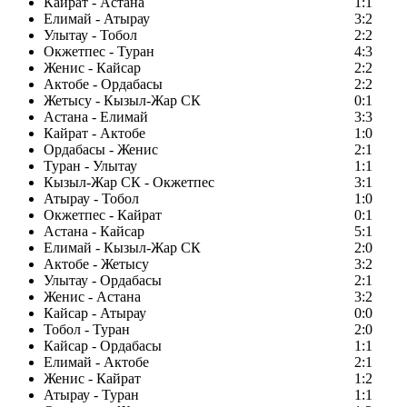
Кайрат - Астана
1:1
Елимай - Атырау
3:2
Улытау - Тобол
2:2
Окжетпес - Туран
4:3
Женис - Кайсар
2:2
Актобе - Ордабасы
2:2
Жетысу - Кызыл-Жар СК
0:1
Астана - Елимай
3:3
Кайрат - Актобе
1:0
Ордабасы - Женис
2:1
Туран - Улытау
1:1
Кызыл-Жар СК - Окжетпес
3:1
Атырау - Тобол
1:0
Окжетпес - Кайрат
0:1
Астана - Кайсар
5:1
Елимай - Кызыл-Жар СК
2:0
Актобе - Жетысу
3:2
Улытау - Ордабасы
2:1
Женис - Астана
3:2
Кайсар - Атырау
0:0
Тобол - Туран
2:0
Кайсар - Ордабасы
1:1
Елимай - Актобе
2:1
Женис - Кайрат
1:2
Атырау - Туран
1:1