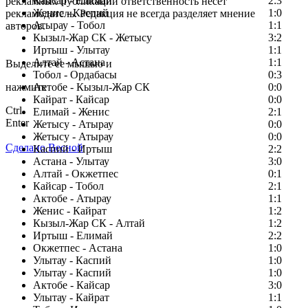
Кайсар - Елимай
2:3
рекламных публикаций ответственность несет
Женис - Каспий
1:0
рекламодатель. Редакция не всегда разделяет мнение
Атырау - Тобол
1:1
авторов.
Кызыл-Жар СК - Жетысу
3:2
Заметили ошибку в тексте?
Иртыш - Улытау
1:1
Алтай - Астана
1:1
Выделите ее мышью и
Тобол - Ордабасы
0:3
нажмите
Актобе - Кызыл-Жар СК
0:0
Кайрат - Кайсар
0:0
Ctrl
Елимай - Женис
2:1
Enter
Жетысу - Атырау
0:0
Жетысу - Атырау
0:0
Сделано Весной
Каспий - Иртыш
2:2
Астана - Улытау
3:0
Алтай - Окжетпес
0:1
Кайсар - Тобол
2:1
Актобе - Атырау
1:1
Женис - Кайрат
1:2
Кызыл-Жар СК - Алтай
1:2
Иртыш - Елимай
2:2
Окжетпес - Астана
1:0
Улытау - Каспий
1:0
Улытау - Каспий
1:0
Актобе - Кайсар
3:0
Улытау - Кайрат
1:1