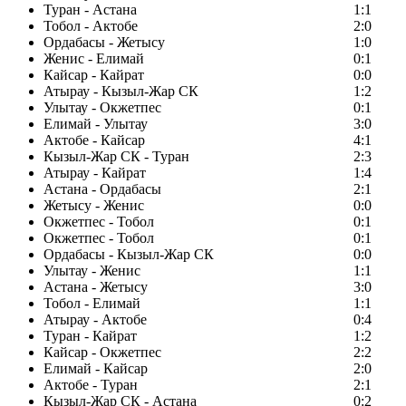
Туран - Астана
1:1
Тобол - Актобе
2:0
Ордабасы - Жетысу
1:0
Женис - Елимай
0:1
Кайсар - Кайрат
0:0
Атырау - Кызыл-Жар СК
1:2
Улытау - Окжетпес
0:1
Елимай - Улытау
3:0
Актобе - Кайсар
4:1
Кызыл-Жар СК - Туран
2:3
Атырау - Кайрат
1:4
Астана - Ордабасы
2:1
Жетысу - Женис
0:0
Окжетпес - Тобол
0:1
Окжетпес - Тобол
0:1
Ордабасы - Кызыл-Жар СК
0:0
Улытау - Женис
1:1
Астана - Жетысу
3:0
Тобол - Елимай
1:1
Атырау - Актобе
0:4
Туран - Кайрат
1:2
Кайсар - Окжетпес
2:2
Елимай - Кайсар
2:0
Актобе - Туран
2:1
Кызыл-Жар СК - Астана
0:2