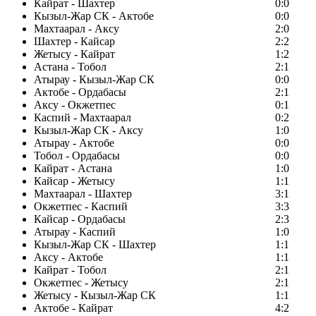
Кайрат - Шахтер
0:0
Кызыл-Жар СК - Актобе
0:0
Махтаарал - Аксу
2:0
Шахтер - Кайсар
2:2
Жетысу - Кайрат
1:2
Астана - Тобол
2:1
Атырау - Кызыл-Жар СК
0:0
Актобе - Ордабасы
2:1
Аксу - Окжетпес
0:1
Каспий - Махтаарал
0:2
Кызыл-Жар СК - Аксу
1:0
Атырау - Актобе
0:0
Тобол - Ордабасы
0:0
Кайрат - Астана
1:0
Кайсар - Жетысу
1:1
Махтаарал - Шахтер
3:1
Окжетпес - Каспий
3:3
Кайсар - Ордабасы
2:3
Атырау - Каспий
1:0
Кызыл-Жар СК - Шахтер
1:1
Аксу - Актобе
1:1
Кайрат - Тобол
2:1
Окжетпес - Жетысу
2:1
Жетысу - Кызыл-Жар СК
1:1
Актобе - Кайрат
4:2