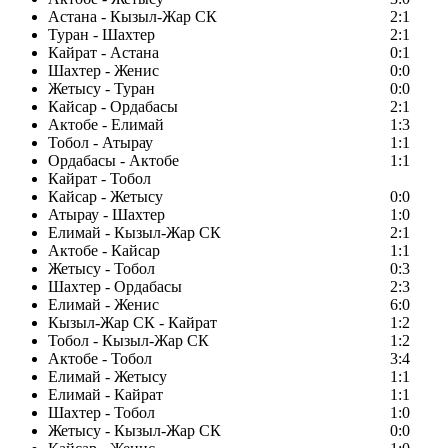
Астана - Кызыл-Жар СК
2:1
Туран - Шахтер
2:1
Кайрат - Астана
0:1
Шахтер - Женис
0:0
Жетысу - Туран
0:0
Кайсар - Ордабасы
2:1
Актобе - Елимай
1:3
Тобол - Атырау
1:1
Ордабасы - Актобе
1:1
Кайрат - Тобол
Кайсар - Жетысу
0:0
Атырау - Шахтер
1:0
Елимай - Кызыл-Жар СК
2:1
Актобе - Кайсар
1:1
Жетысу - Тобол
0:3
Шахтер - Ордабасы
2:3
Елимай - Женис
6:0
Кызыл-Жар СК - Кайрат
1:2
Тобол - Кызыл-Жар СК
1:2
Актобе - Тобол
3:4
Елимай - Жетысу
1:1
Елимай - Кайрат
1:1
Шахтер - Тобол
1:0
Жетысу - Кызыл-Жар СК
0:0