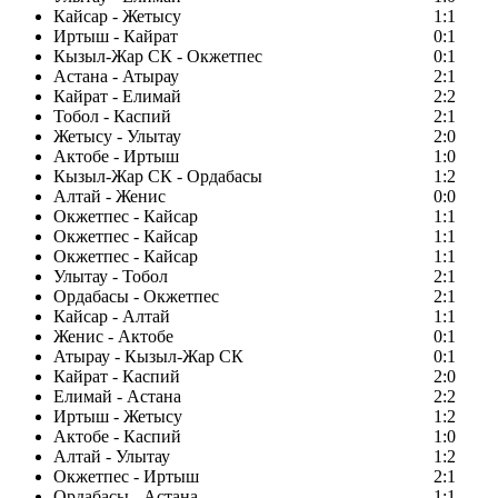
Кайсар - Жетысу
1:1
Иртыш - Кайрат
0:1
Кызыл-Жар СК - Окжетпес
0:1
Астана - Атырау
2:1
Кайрат - Елимай
2:2
Тобол - Каспий
2:1
Жетысу - Улытау
2:0
Актобе - Иртыш
1:0
Кызыл-Жар СК - Ордабасы
1:2
Алтай - Женис
0:0
Окжетпес - Кайсар
1:1
Окжетпес - Кайсар
1:1
Окжетпес - Кайсар
1:1
Улытау - Тобол
2:1
Ордабасы - Окжетпес
2:1
Кайсар - Алтай
1:1
Женис - Актобе
0:1
Атырау - Кызыл-Жар СК
0:1
Кайрат - Каспий
2:0
Елимай - Астана
2:2
Иртыш - Жетысу
1:2
Актобе - Каспий
1:0
Алтай - Улытау
1:2
Окжетпес - Иртыш
2:1
Ордабасы - Астана
1:1