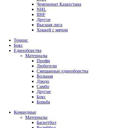
Чемпионат Казахстана
NHL
IIHF
Другое
Высшая лига
Хоккей с мячом
Теннис
Бокс
Единоборства
Материалы
Профи
Любители
Смешанные единоборства
Вольная
Дзюдо
Самбо
Другие
Бокс
Борьба
Командные
Материалы
Баскетбол
Волейбол