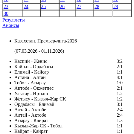
23
24
25
26
27
28
29
30
Результаты
Анонсы
Казахстан. Премьер-лига-2026
(07.03.2026 - 01.11.2026)
Каспий - Женис
3:2
Кайрат - Ордабасы
2:1
Елимай - Кайсар
1:1
Астана - Алтай
4:1
Тобол - Атырау
1:0
Актобе - Окжетпес
2:1
Улытау - Иртыш
1:2
Жетысу - Кызыл-Жар СК
1:2
Ордабасы - Елимай
3:1
Алтай - Актобе
2:4
Алтай - Актобе
2:4
Атырау - Кайрат
1:3
Кызыл-Жар СК - Тобол
1:1
Кайрат - Кайрат
1:1