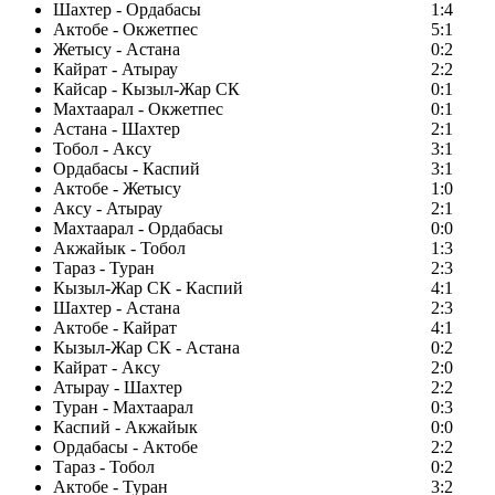
Шахтер - Ордабасы
1:4
Актобе - Окжетпес
5:1
Жетысу - Астана
0:2
Кайрат - Атырау
2:2
Кайсар - Кызыл-Жар СК
0:1
Махтаарал - Окжетпес
0:1
Астана - Шахтер
2:1
Тобол - Аксу
3:1
Ордабасы - Каспий
3:1
Актобе - Жетысу
1:0
Аксу - Атырау
2:1
Махтаарал - Ордабасы
0:0
Акжайык - Тобол
1:3
Тараз - Туран
2:3
Кызыл-Жар СК - Каспий
4:1
Шахтер - Астана
2:3
Актобе - Кайрат
4:1
Кызыл-Жар СК - Астана
0:2
Кайрат - Аксу
2:0
Атырау - Шахтер
2:2
Туран - Махтаарал
0:3
Каспий - Акжайык
0:0
Ордабасы - Актобе
2:2
Тараз - Тобол
0:2
Актобе - Туран
3:2