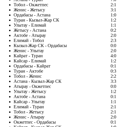
Тобол - Окжетпес
2:1
Женис - Жетысу
3:1
Ордабасы - Астана
1:0
Туран - Кызыл-Жар СК
1:2
Улытау - Елимай
1:1
Жетысу - Астана
0:2
Актобе - Атырау
2:0
Елимай - Тобол
2:3
Кызыл-Жар СК - Ордабасы
0:0
Женис - Улытау
2:0
Кайрат - Туран
4:0
Кайсар - Елимай
1:2
Ордабасы - Кайрат
0:1
Туран - Актобе
0:3
Тобол - Женис
2:2
Астана - Кызыл-Жар СК
3:3
Атырау - Окжетпес
0:0
Улытау - Жетысу
1:2
Актобе - Астана
0:1
Кайсар - Улытау
1:1
Елимай - Туран
2:1
Тобол - Жетысу
2:1
Женис - Атырау
2:0
Окжетпес - Ордабасы
0:1