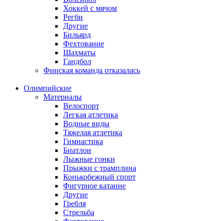
Хоккей с мячом
Регби
Другие
Бильярд
Фехтование
Шахматы
Гандбол
Финская команда отказалась
Олимпийские
Материалы
Велоспорт
Легкая атлетика
Водные виды
Тяжелая атлетика
Гимнастика
Биатлон
Лыжные гонки
Прыжки с трамплина
Конькобежный спорт
Фигурное катание
Другие
Гребля
Стрельба