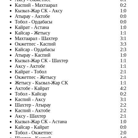
Каспий - Махтаарал
0:2
Кызыл-Жар СК - Аксу
1:0
Атырау - Актобе
0:0
Тобол - Ордабасы
0:0
Кайрат - Астана
1:0
Кайсар - Жетысу
1:1
Махтаарал - Шахтер
3:1
Окжетпес - Каспий
3:3
Кайсар - Ордабасы
2:3
Атырау - Каспий
1:0
Кызыл-Жар СК - Шахтер
1:1
Аксу - Актобе
1:1
Кайрат - Тобол
2:1
Окжетпес - Жетысу
2:1
Жетысу - Кызыл-Жар СК
1:1
Актобе - Кайрат
4:2
Тобол - Кайсар
0:2
Каспий - Аксу
3:1
Шахтер - Атырау
2:2
Каспий - Актобе
2:2
Аксу - Шахтер
2:1
Кызыл-Жар СК - Астана
1:0
Кайсар - Кайрат
0:0
Тобол - Окжетпес
2:0