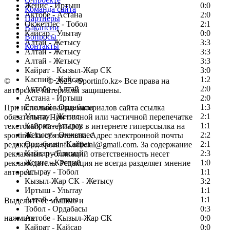
Женис - Иртыш
0:0
Команда сайта
Актобе - Астана
2:0
Партнеры
Окжетпес - Тобол
2:1
Вакансии
Кайсар - Улытау
0:0
Вопросы
Алтай - Жетысу
3:3
Контакты
Алтай - Жетысу
3:3
Алтай - Жетысу
3:3
Кайрат - Кызыл-Жар СК
3:0
Каспий - Кайсар
1:2
©
Copyright
© 2025 «Sportinfo.kz» Все права на
Актобе - Алтай
2:0
авторские материалы защищены.
Астана - Иртыш
2:0
Елимай - Ордабасы
1:3
При использовании материалов сайта ссылка
Улытау - Женис
2:1
обязательна. При полной или частичной перепечатке
Кайрат - Атырау
1:1
текстовых материалов в интернете гиперссылка на
Жетысу - Окжетпес
2:2
sportinfo.kz обязательна. Адрес электронной почты
Ордабасы - Кайрат
2:1
редакции: sportinfo.official@gmail.com. За содержание
Кайсар - Елимай
2:3
рекламных публикаций ответственность несет
Женис - Каспий
1:0
рекламодатель. Редакция не всегда разделяет мнение
Атырау - Тобол
1:1
авторов.
Кызыл-Жар СК - Жетысу
3:2
Заметили ошибку в тексте?
Иртыш - Улытау
1:1
Алтай - Астана
1:1
Выделите ее мышью и
Тобол - Ордабасы
0:3
нажмите
Актобе - Кызыл-Жар СК
0:0
Кайрат - Кайсар
0:0