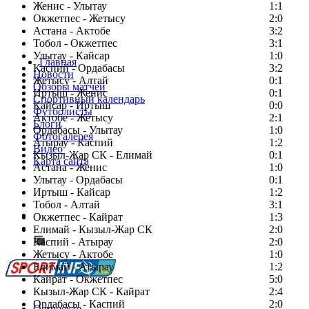
Женис - Улытау
1:1
Окжетпес - Жетысу
2:0
Астана - Актобе
3:2
Тобол - Окжетпес
3:1
Улытау - Кайсар
1:0
Главная
Каспий - Ордабасы
3:2
Новости
Жетысу - Алтай
0:1
Обзоры матчей
Иртыш - Женис
0:1
Спортивный календарь
Кайсар - Иртыш
0:0
Футболисты
Актобе - Жетысу
2:1
Блоги
Ордабасы - Улытау
1:0
Фотогалерея
Атырау - Каспий
1:2
Видео
Кызыл-Жар СК - Елимай
0:1
Карта сайта
Астана - Женис
1:0
Улытау - Ордабасы
0:1
Иртыш - Кайсар
1:2
Тобол - Алтай
3:1
Есть идея?
Окжетпес - Кайрат
1:3
Сообщить о мероприятии
Елимай - Кызыл-Жар СК
2:0
Каспий - Атырау
Перейти на старый сайт
2:0
Жетысу - Актобе
1:0
Елимай - Атырау
1:2
Кайрат - Окжетпес
5:0
Кызыл-Жар СК - Кайрат
2:4
Ордабасы - Каспий
2:0
О проекте