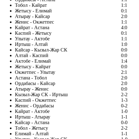
Тобол - Кайрат
1:1
Жетысу - Елимай
0:1
Атырау - Кайсар
2:0
Женис - Окжетпес
1:1
Кайрат - Астана
4:0
Каспий - Жетысу
0:1
Улытау - Актобе
1:1
Иртыш - Алтай
1:0
Кайсар - Кызыл-Жар СК
0:0
Алтай - Каспий
0:0
Актобе - Елимай
1:4
Жетысу - Кайрат
0:0
Окжетпес - Улытау
2:1
Астана - Тобол
2:0
Ордабасы - Кайсар
2:0
Атырау - Женис
0:0
Кызыл-Жар СК - Иртыш
2-2
Каспий - Окжетпес
1-3
Женис - Ордабасы
0-2
Кайрат - Актобе
1-0
Иртыш - Атырау
1-1
Кайсар - Астана
0-0
Тобол - Жетысу
2-2
Елимай - Алтай
1-1