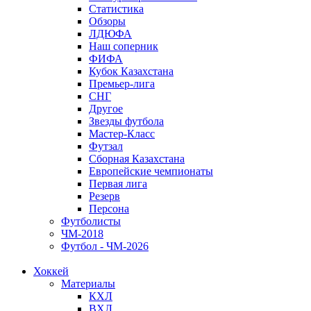
Статистика
Обзоры
ЛДЮФА
Наш соперник
ФИФА
Кубок Казахстана
Премьер-лига
СНГ
Другое
Звезды футбола
Мастер-Класс
Футзал
Сборная Казахстана
Европейские чемпионаты
Первая лига
Резерв
Персона
Футболисты
ЧМ-2018
Футбол - ЧМ-2026
Хоккей
Материалы
КХЛ
ВХЛ