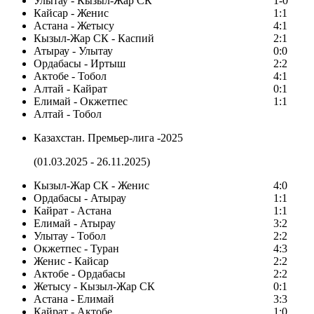
Улытау - Кызыл-Жар СК
1-0
Кайсар - Женис
1:1
Астана - Жетысу
4:1
Кызыл-Жар СК - Каспий
2:1
Атырау - Улытау
0:0
Ордабасы - Иртыш
2:2
Актобе - Тобол
4:1
Алтай - Кайрат
0:1
Елимай - Окжетпес
1:1
Алтай - Тобол
Казахстан. Премьер-лига -2025
(01.03.2025 - 26.11.2025)
Кызыл-Жар СК - Женис
4:0
Ордабасы - Атырау
1:1
Кайрат - Астана
1:1
Елимай - Атырау
3:2
Улытау - Тобол
2:2
Окжетпес - Туран
4:3
Женис - Кайсар
2:2
Актобе - Ордабасы
2:2
Жетысу - Кызыл-Жар СК
0:1
Астана - Елимай
3:3
Кайрат - Актобе
1:0