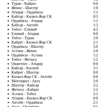
Туран - Кайрат
0:0
Женис - Шахтер
1:0
Атырау - Ордабасы
1:1
Кайсар - Кызыл-Жар СК
0:3
Ордабасы - Атырау
1:1
Кайсар - Актобе
1:3
Тобол - Елимай
4:2
Елимай - Атырау
0:0
Тобол - Туран
2:0
Кайрат - Кызыл-Жар СК
2:1
Ордабасы - Шахтер
5:0
Астана - Женис
2:0
Ордабасы - Астана
1:2
Тобол - Жетысу
1:2
Окжетпес - Атырау
0:0
Кайсар - Каспий
3:1
Кайрат - Шахтер
0:0
Кызыл-Жар СК - Актобе
0:0
Махтаарал - Аксу
2:0
Шахтер - Кайсар
2:2
Жетысу - Кайрат
1:2
Астана - Тобол
2:1
Атырау - Кызыл-Жар СК
0:0
Актобе - Ордабасы
2:1
Аксу - Окжетпес
0:1