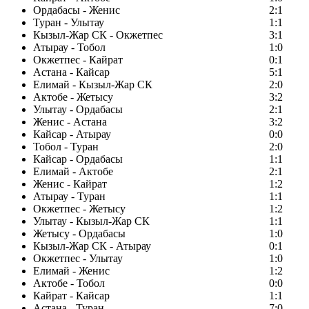
Ордабасы - Женис
2:1
Туран - Улытау
1:1
Кызыл-Жар СК - Окжетпес
3:1
Атырау - Тобол
1:0
Окжетпес - Кайрат
0:1
Астана - Кайсар
5:1
Елимай - Кызыл-Жар СК
2:0
Актобе - Жетысу
3:2
Улытау - Ордабасы
2:1
Женис - Астана
3:2
Кайсар - Атырау
0:0
Тобол - Туран
2:0
Кайсар - Ордабасы
1:1
Елимай - Актобе
2:1
Женис - Кайрат
1:2
Атырау - Туран
1:1
Окжетпес - Жетысу
1:2
Улытау - Кызыл-Жар СК
1:1
Жетысу - Ордабасы
1:0
Кызыл-Жар СК - Атырау
0:1
Окжетпес - Улытау
1:0
Елимай - Женис
1:2
Актобе - Тобол
0:0
Кайрат - Кайсар
1:1
Астана - Туран
7:0