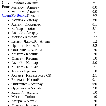
Ctrl
Елимай - Женис
2:1
Enter
Жетысу - Атырау
0:0
Жетысу - Атырау
0:0
Сделано Весной
Каспий - Иртыш
2:2
Астана - Улытау
3:0
Алтай - Окжетпес
0:1
Кайсар - Тобол
2:1
Актобе - Атырау
1:1
Женис - Кайрат
1:2
Кызыл-Жар СК - Алтай
1:2
Иртыш - Елимай
2:2
Окжетпес - Астана
1:0
Улытау - Каспий
1:0
Улытау - Каспий
1:0
Актобе - Кайсар
3:0
Улытау - Кайрат
1:1
Тобол - Иртыш
1:0
Астана - Кызыл-Жар СК
2:1
Елимай - Каспий
0:1
Окжетпес - Атырау
0:0
Ордабасы - Актобе
2:0
Каспий - Астана
1:0
Женис - Тобол
1:0
Атырау - Алтай
1:0
Улытау - Елимай
1:0