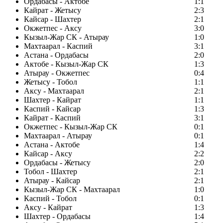
Ордабасы - Актобе
1:1
Кайрат - Жетысу
2:3
Кайсар - Шахтер
2:1
Окжетпес - Аксу
3:0
Кызыл-Жар СК - Атырау
1:0
Махтаарал - Каспий
3:1
Астана - Ордабасы
2:0
Актобе - Кызыл-Жар СК
1:3
Атырау - Окжетпес
0:4
Жетысу - Тобол
1:1
Аксу - Махтаарал
2:1
Шахтер - Кайрат
1:1
Каспий - Кайсар
1:3
Кайрат - Каспий
3:1
Окжетпес - Кызыл-Жар СК
0:1
Махтаарал - Атырау
0:1
Астана - Актобе
1:4
Кайсар - Аксу
2:2
Ордабасы - Жетысу
2:0
Тобол - Шахтер
2:1
Атырау - Кайсар
2:1
Кызыл-Жар СК - Махтаарал
1:0
Каспий - Тобол
0:1
Аксу - Кайрат
1:3
Шахтер - Ордабасы
1:4