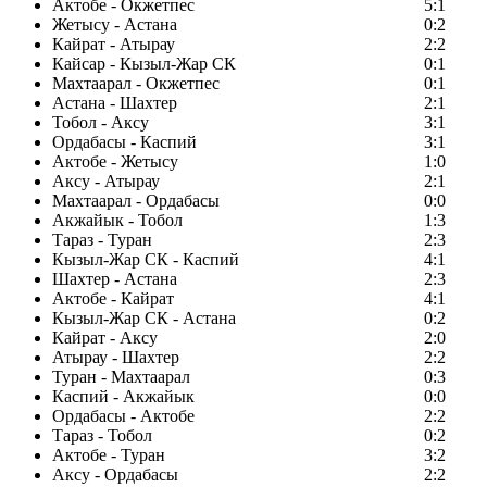
Актобе - Окжетпес
5:1
Жетысу - Астана
0:2
Кайрат - Атырау
2:2
Кайсар - Кызыл-Жар СК
0:1
Махтаарал - Окжетпес
0:1
Астана - Шахтер
2:1
Тобол - Аксу
3:1
Ордабасы - Каспий
3:1
Актобе - Жетысу
1:0
Аксу - Атырау
2:1
Махтаарал - Ордабасы
0:0
Акжайык - Тобол
1:3
Тараз - Туран
2:3
Кызыл-Жар СК - Каспий
4:1
Шахтер - Астана
2:3
Актобе - Кайрат
4:1
Кызыл-Жар СК - Астана
0:2
Кайрат - Аксу
2:0
Атырау - Шахтер
2:2
Туран - Махтаарал
0:3
Каспий - Акжайык
0:0
Ордабасы - Актобе
2:2
Тараз - Тобол
0:2
Актобе - Туран
3:2
Аксу - Ордабасы
2:2