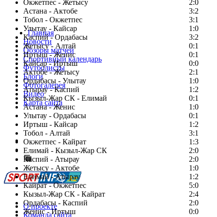
Окжетпес - Жетысу
2:0
Астана - Актобе
3:2
Тобол - Окжетпес
3:1
Улытау - Кайсар
1:0
Главная
Каспий - Ордабасы
3:2
Новости
Жетысу - Алтай
0:1
Обзоры матчей
Иртыш - Женис
0:1
Спортивный календарь
Кайсар - Иртыш
0:0
Футболисты
Актобе - Жетысу
2:1
Блоги
Ордабасы - Улытау
1:0
Фотогалерея
Атырау - Каспий
1:2
Видео
Кызыл-Жар СК - Елимай
0:1
Карта сайта
Астана - Женис
1:0
Улытау - Ордабасы
0:1
Иртыш - Кайсар
1:2
Тобол - Алтай
3:1
Есть идея?
Окжетпес - Кайрат
1:3
Сообщить о мероприятии
Елимай - Кызыл-Жар СК
2:0
Каспий - Атырау
Перейти на старый сайт
2:0
Жетысу - Актобе
1:0
Елимай - Атырау
1:2
Кайрат - Окжетпес
5:0
Кызыл-Жар СК - Кайрат
2:4
Ордабасы - Каспий
2:0
О проекте
Женис - Иртыш
0:0
Команда сайта