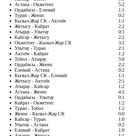
Астана - Окжетпес
5:2
Ордабасы - Елимай
1:1
Туран - Женис
0:2
Кызыл-Жар СК - Актобе
1:1
Жетысу - Кайрат
2:2
Атырау - Улытау
0:1
Кайсар - Жетысу
2:2
Окжетпес - Кызыл-Жар СК
3:2
Улытау - Туран
2:1
Актобе - Кайрат
1:2
Тобол - Атырау
5:0
Ордабасы - Женис
2:2
Елимай - Астана
0:2
Кызыл-Жар СК - Елимай
1:1
Жетысу - Актобе
2:1
Атырау - Кайсар
1:2
Астана - Женис
4:2
Ордабасы - Улытау
0:1
Кайрат - Окжетпес
1:2
Туран - Тобол
1:2
Женис - Кызыл-Жар СК
0:0
Кайсар - Туран
1:0
Улытау - Астана
0:2
Елимай - Кайрат
1:0
Атырау - Жетысу
1:1