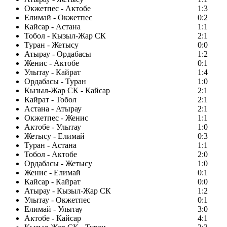
Окжетпес - Актобе
1:3
Елимай - Окжетпес
0:2
Кайсар - Астана
1:1
Тобол - Кызыл-Жар СК
2:1
Туран - Жетысу
0:0
Атырау - Ордабасы
1:2
Женис - Актобе
0:1
Улытау - Кайрат
1:4
Ордабасы - Туран
1:0
Кызыл-Жар СК - Кайсар
2:1
Кайрат - Тобол
2:1
Астана - Атырау
2:1
Окжетпес - Женис
1:1
Актобе - Улытау
1:0
Жетысу - Елимай
0:3
Туран - Астана
1:1
Тобол - Актобе
2:0
Ордабасы - Жетысу
1:0
Женис - Елимай
0:1
Кайсар - Кайрат
0:0
Атырау - Кызыл-Жар СК
1:2
Улытау - Окжетпес
0:1
Елимай - Улытау
3:0
Актобе - Кайсар
4:1