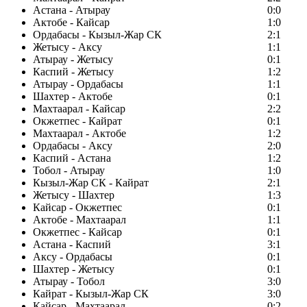
Астана - Атырау
0:0
Актобе - Кайсар
1:0
Ордабасы - Кызыл-Жар СК
2:1
Жетысу - Аксу
1:1
Атырау - Жетысу
0:1
Каспий - Жетысу
1:2
Атырау - Ордабасы
1:1
Шахтер - Актобе
0:1
Махтаарал - Кайсар
2:2
Окжетпес - Кайрат
0:1
Махтаарал - Актобе
1:2
Ордабасы - Аксу
2:0
Каспий - Астана
1:2
Тобол - Атырау
1:0
Кызыл-Жар СК - Кайрат
2:1
Жетысу - Шахтер
1:3
Кайсар - Окжетпес
0:1
Актобе - Махтаарал
1:1
Окжетпес - Кайсар
0:1
Астана - Каспий
3:1
Аксу - Ордабасы
0:1
Шахтер - Жетысу
0:1
Атырау - Тобол
3:0
Кайрат - Кызыл-Жар СК
3:0
Кайсар - Махтаарал
0:2