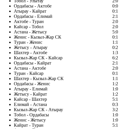
Тобол - Улытау
2:0
Ордабасы - Актобе
0:0
Атырау - Кайрат
0:1
Ордабасы - Елимай
2:1
Актобе - Туран
2:0
Кайсар - Тобол
2:0
Астана - Жетысу
5:0
Женис - Кызыл-Жар СК
0:1
Туран - Женис
1:1
Жетысу - Атырау
0:2
Шахтер - Актобе
1:3
Кызыл-Жар СК - Кайсар
6:2
Ордабасы - Кайрат
2:1
Астана - Актобе
2:0
Туран - Кайсар
0:1
Шахтер - Кызыл-Жар СК
1:1
Ордабасы - Женис
1:2
Атырау - Елимай
1:0
Жетысу - Кайрат
1:2
Кайсар - Шахтер
5:1
Елимай - Астана
0:3
Кызыл-Жар СК - Атырау
3:2
Тобол - Ордабасы
1:0
Женис - Жетысу
1:0
Кайрат - Туран
5:1