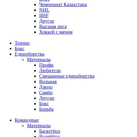
Чемпионат Казахстана
NHL
IIHF
Другое
Высшая лига
Хоккей с мячом
Теннис
Бокс
Единоборства
Материалы
Профи
Любители
Смешанные единоборства
Вольная
Дзюдо
Самбо
Другие
Бокс
Борьба
Командные
Материалы
Баскетбол
Волейбол