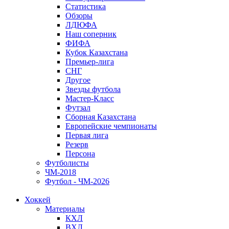
Статистика
Обзоры
ЛДЮФА
Наш соперник
ФИФА
Кубок Казахстана
Премьер-лига
СНГ
Другое
Звезды футбола
Мастер-Класс
Футзал
Сборная Казахстана
Европейские чемпионаты
Первая лига
Резерв
Персона
Футболисты
ЧМ-2018
Футбол - ЧМ-2026
Хоккей
Материалы
КХЛ
ВХЛ