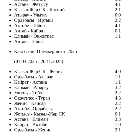
Астана - Жетысу
4:1
Кызыл-Жар СК - Каспий
2:1
Атырау - Улытау
0:0
Ордабасы - Иртыш
2:2
Актобе - Тобол
4:1
Алтай - Кайрат
0:1
Елимай - Окжетпес
1:1
Алтай - Тобол
Казахстан. Премьер-лига -2025
(01.03.2025 - 26.11.2025)
Кызыл-Жар СК - Женис
4:0
Ордабасы - Атырау
1:1
Кайрат - Астана
1:1
Елимай - Атырау
3:2
Улытау - Тобол
2:2
Окжетпес - Туран
4:3
Женис - Кайсар
2:2
Актобе - Ордабасы
2:2
Жетысу - Кызыл-Жар СК
0:1
Астана - Елимай
3:3
Кайрат - Актобе
1:0
Ордабасы - Женис
2:1