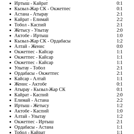
Иртыш - Кайрат
0:1
Кызыл-Жар СК - Окжетпес
0:1
Астана - Атырау
2:1
Кайрат - Елимай
2:2
Тобол - Каспий
2:1
Жетысу - Улытау
2:0
Актобе - Иртыш
1:0
Кызыл-Жар СК - Ордабасы
1:2
Алтай - Женис
0:0
Окжетпес - Кайсар
1:1
Окжетпес - Кайсар
1:1
Окжетпес - Кайсар
1:1
Улытау - Тобол
2:1
Ордабасы - Окжетпес
2:1
Кайсар - Алтай
1:1
Женис - Актобе
0:1
Атырау - Кызыл-Жар СК
0:1
Кайрат - Каспий
2:0
Елимай - Астана
2:2
Иртыш - Жетысу
1:2
Актобе - Каспий
1:0
Алтай - Улытау
1:2
Окжетпес - Иртыш
2:1
Ордабасы - Астана
1:1
Тобол - Кайрат
1:1