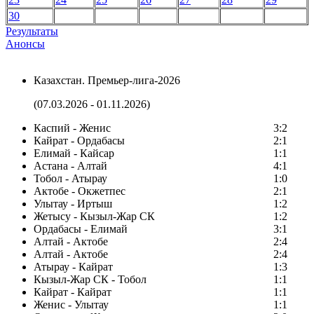
30
Результаты
Анонсы
Казахстан. Премьер-лига-2026
(07.03.2026 - 01.11.2026)
Каспий - Женис
3:2
Кайрат - Ордабасы
2:1
Елимай - Кайсар
1:1
Астана - Алтай
4:1
Тобол - Атырау
1:0
Актобе - Окжетпес
2:1
Улытау - Иртыш
1:2
Жетысу - Кызыл-Жар СК
1:2
Ордабасы - Елимай
3:1
Алтай - Актобе
2:4
Алтай - Актобе
2:4
Атырау - Кайрат
1:3
Кызыл-Жар СК - Тобол
1:1
Кайрат - Кайрат
1:1
Женис - Улытау
1:1