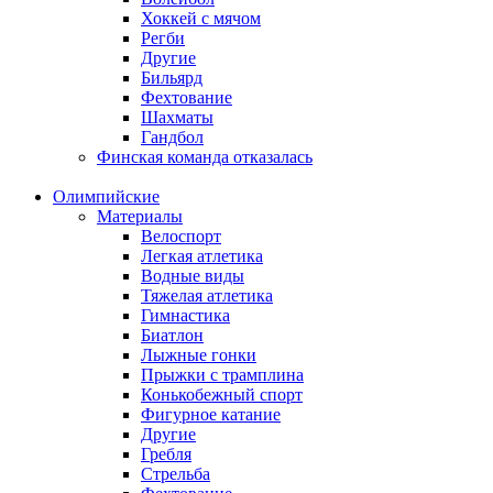
Хоккей с мячом
Регби
Другие
Бильярд
Фехтование
Шахматы
Гандбол
Финская команда отказалась
Олимпийские
Материалы
Велоспорт
Легкая атлетика
Водные виды
Тяжелая атлетика
Гимнастика
Биатлон
Лыжные гонки
Прыжки с трамплина
Конькобежный спорт
Фигурное катание
Другие
Гребля
Стрельба