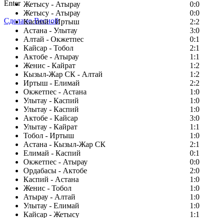
Enter
Жетысу - Атырау
0:0
Жетысу - Атырау
0:0
Сделано Весной
Каспий - Иртыш
2:2
Астана - Улытау
3:0
Алтай - Окжетпес
0:1
Кайсар - Тобол
2:1
Актобе - Атырау
1:1
Женис - Кайрат
1:2
Кызыл-Жар СК - Алтай
1:2
Иртыш - Елимай
2:2
Окжетпес - Астана
1:0
Улытау - Каспий
1:0
Улытау - Каспий
1:0
Актобе - Кайсар
3:0
Улытау - Кайрат
1:1
Тобол - Иртыш
1:0
Астана - Кызыл-Жар СК
2:1
Елимай - Каспий
0:1
Окжетпес - Атырау
0:0
Ордабасы - Актобе
2:0
Каспий - Астана
1:0
Женис - Тобол
1:0
Атырау - Алтай
1:0
Улытау - Елимай
1:0
Кайсар - Жетысу
1:1