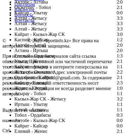
Актобе - Астана
2:0
Партнеры
Окжетпес - Тобол
2:1
Вакансии
Кайсар - Улытау
0:0
Вопросы
Алтай - Жетысу
3:3
Контакты
Алтай - Жетысу
3:3
Алтай - Жетысу
3:3
Кайрат - Кызыл-Жар СК
3:0
Каспий - Кайсар
1:2
©
Copyright
© 2025 «Sportinfo.kz» Все права на
Актобе - Алтай
2:0
авторские материалы защищены.
Астана - Иртыш
2:0
Елимай - Ордабасы
1:3
При использовании материалов сайта ссылка
Улытау - Женис
2:1
обязательна. При полной или частичной перепечатке
Кайрат - Атырау
1:1
текстовых материалов в интернете гиперссылка на
Жетысу - Окжетпес
2:2
sportinfo.kz обязательна. Адрес электронной почты
Ордабасы - Кайрат
2:1
редакции: sportinfo.official@gmail.com. За содержание
Кайсар - Елимай
2:3
рекламных публикаций ответственность несет
Женис - Каспий
1:0
рекламодатель. Редакция не всегда разделяет мнение
Атырау - Тобол
1:1
авторов.
Кызыл-Жар СК - Жетысу
3:2
Заметили ошибку в тексте?
Иртыш - Улытау
1:1
Алтай - Астана
1:1
Выделите ее мышью и
Тобол - Ордабасы
0:3
нажмите
Актобе - Кызыл-Жар СК
0:0
Кайрат - Кайсар
0:0
Ctrl
Елимай - Женис
2:1