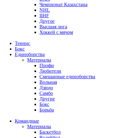
Чемпионат Казахстана
NHL
IIHF
Другое
Высшая лига
Хоккей с мячом
Теннис
Бокс
Единоборства
Материалы
Профи
Любители
Смешанные единоборства
Вольная
Дзюдо
Самбо
Другие
Бокс
Борьба
Командные
Материалы
Баскетбол
Волейбол