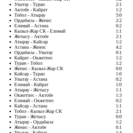
Улытау - Туран
2:1
Актобе - Кайрат
1:2
Тобол - Атырау
5:0
Ордабасы - Женис
2:2
Елимай - Астана
0:2
Кызыл-Жар СК - Елимай
1:1
Жетысу - Актобе
2:1
Атырау - Кайсар
1:2
Астана - Женис
4:2
Ордабасы - Улытау
0:1
Кайрат - Окжетпес
1:2
Туран - Тобол
1:2
Женис - Кызыл-Жар СК
0:0
Кайсар - Туран
1:0
Улытау - Астана
0:2
Елимай - Кайрат
1:0
Атырау - Жетысу
1:1
Окжетпес - Актобе
1:3
Елимай - Окжетпес
0:2
Кайсар - Астана
1:1
Тобол - Кызыл-Жар СК
2:1
Туран - Жетысу
0:0
Атырау - Ордабасы
1:2
Женис - Актобе
0:1
Улытау - Кайрат
1:4