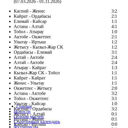
(07.03.2026 - 01.11.2026)
Каспий - Женис
3:2
Кайрат - Ордабасы
2:1
Елимай - Кайсар
1:1
Астана - Алтай
4:1
Тобол - Атырау
1:0
Актобе - Окжетпес
2:1
Улытау - Иртыш
1:2
Жетысу - Кызыл-Жар СК
1:2
Ордабасы - Елимай
3:1
Алтай - Актобе
2:4
Алтай - Актобе
2:4
Атырау - Кайрат
1:3
Кызыл-Жар СК - Тобол
1:1
Кайрат - Кайрат
1:1
Женис - Улытау
1:1
Окжетпес - Жетысу
2:0
Астана - Актобе
3:2
Тобол - Окжетпес
3:1
Улытау - Кайсар
1:0
Главная
Каспий - Ордабасы
3:2
Новости
Жетысу - Алтай
0:1
Обзоры матчей
Иртыш - Женис
0:1
Спортивный календарь
Кайсар - Иртыш
0:0
Футболисты