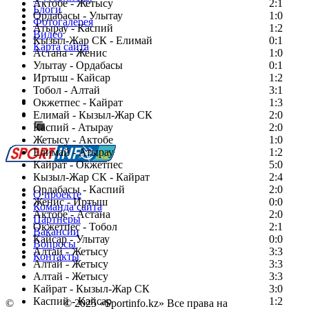
Актобе - Жетысу
2:1
Блоги
Ордабасы - Улытау
1:0
Фотогалерея
Атырау - Каспий
1:2
Видео
Кызыл-Жар СК - Елимай
0:1
Карта сайта
Астана - Женис
1:0
Улытау - Ордабасы
0:1
Иртыш - Кайсар
1:2
Тобол - Алтай
3:1
Есть идея?
Окжетпес - Кайрат
1:3
Сообщить о мероприятии
Елимай - Кызыл-Жар СК
2:0
Каспий - Атырау
Перейти на старый сайт
2:0
Жетысу - Актобе
1:0
Елимай - Атырау
1:2
Кайрат - Окжетпес
5:0
Кызыл-Жар СК - Кайрат
2:4
Ордабасы - Каспий
2:0
О проекте
Женис - Иртыш
0:0
Команда сайта
Актобе - Астана
2:0
Партнеры
Окжетпес - Тобол
2:1
Вакансии
Кайсар - Улытау
0:0
Вопросы
Алтай - Жетысу
3:3
Контакты
Алтай - Жетысу
3:3
Алтай - Жетысу
3:3
Кайрат - Кызыл-Жар СК
3:0
Каспий - Кайсар
1:2
©
Copyright
© 2025 «Sportinfo.kz» Все права на