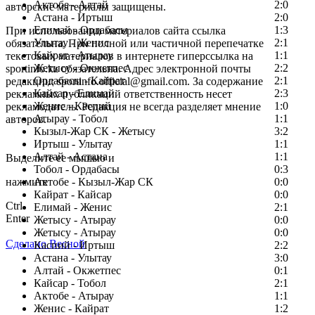
Актобе - Алтай
2:0
авторские материалы защищены.
Астана - Иртыш
2:0
Елимай - Ордабасы
1:3
При использовании материалов сайта ссылка
Улытау - Женис
2:1
обязательна. При полной или частичной перепечатке
Кайрат - Атырау
1:1
текстовых материалов в интернете гиперссылка на
Жетысу - Окжетпес
2:2
sportinfo.kz обязательна. Адрес электронной почты
Ордабасы - Кайрат
2:1
редакции: sportinfo.official@gmail.com. За содержание
Кайсар - Елимай
2:3
рекламных публикаций ответственность несет
Женис - Каспий
1:0
рекламодатель. Редакция не всегда разделяет мнение
Атырау - Тобол
1:1
авторов.
Кызыл-Жар СК - Жетысу
3:2
Заметили ошибку в тексте?
Иртыш - Улытау
1:1
Алтай - Астана
1:1
Выделите ее мышью и
Тобол - Ордабасы
0:3
нажмите
Актобе - Кызыл-Жар СК
0:0
Кайрат - Кайсар
0:0
Ctrl
Елимай - Женис
2:1
Enter
Жетысу - Атырау
0:0
Жетысу - Атырау
0:0
Сделано Весной
Каспий - Иртыш
2:2
Астана - Улытау
3:0
Алтай - Окжетпес
0:1
Кайсар - Тобол
2:1
Актобе - Атырау
1:1
Женис - Кайрат
1:2