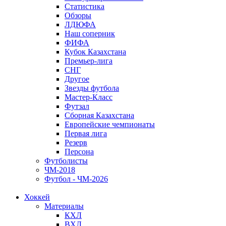
Статистика
Обзоры
ЛДЮФА
Наш соперник
ФИФА
Кубок Казахстана
Премьер-лига
СНГ
Другое
Звезды футбола
Мастер-Класс
Футзал
Сборная Казахстана
Европейские чемпионаты
Первая лига
Резерв
Персона
Футболисты
ЧМ-2018
Футбол - ЧМ-2026
Хоккей
Материалы
КХЛ
ВХЛ