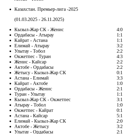
Казахстан. Премьер-лига -2025
(01.03.2025 - 26.11.2025)
Кызыл-Жар СК - Женис
4:0
Ордабасы - Атырау
1:1
Кайрат - Астана
1:1
Елимай - Атырау
3:2
Улытау - Тобол
2:2
Окжетпес - Туран
4:3
Женис - Кайсар
2:2
Актобе - Ордабасы
2:2
Жетысу - Кызыл-Жар СК
0:1
Астана - Елимай
3:3
Кайрат - Актобе
1:0
Ордабасы - Женис
2:1
Туран - Улытау
1:1
Кызыл-Жар СК - Окжетпес
3:1
Атырау - Тобол
1:0
Окжетпес - Кайрат
0:1
Астана - Кайсар
5:1
Елимай - Кызыл-Жар СК
2:0
Актобе - Жетысу
3:2
Улытау - Ордабасы
2:1