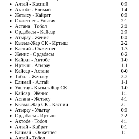
Алтай - Каспий
0:0
Актобе - Елимай
1:4
Жетысу - Кайрат
0:0
Окжетпес - Улытау
2:1
Астана - Тобол
2:0
Ордабасы - Кайсар
2:0
Атырау - Женис
0:0
Кызыл-Жар СК - Иртыш
2-2
Каспий - Окжетпес
1-3
Женис - Ордабасы
0-2
Кайрат - Актобе
1-0
Иртыш - Атырау
1-1
Кайсар - Астана
0-0
Тобол - Жетысу
2-2
Елимай - Алтай
1-1
Улытау - Кызыл-Жар СК
1-0
Кайсар - Женис
1:1
Астана - Жетысу
4:1
Кызыл-Жар СК - Каспий
2:1
Атырау - Улытау
0:0
Ордабасы - Иртыш
2:2
Актобе - Тобол
4:1
Алтай - Кайрат
0:1
Елимай - Окжетпес
1:1
Алтай - Тобол