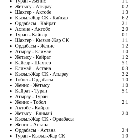
Туран - Женис
1:1
Жетысу - Атырау
0:2
Шахтер - Актобе
1:3
Кызыл-Жар СК - Кайсар
6:2
Ордабасы - Кайрат
2:1
Астана - Актобе
2:0
Туран - Кайсар
0:1
Шахтер - Кызыл-Жар СК
1:1
Ордабасы - Женис
1:2
Атырау - Елимай
1:0
Жетысу - Кайрат
1:2
Кайсар - Шахтер
5:1
Елимай - Астана
0:3
Кызыл-Жар СК - Атырау
3:2
Тобол - Ордабасы
1:0
Женис - Жетысу
1:0
Кайрат - Туран
5:1
Атырау - Туран
Женис - Тобол
2:1
Актобе - Кайрат
Жетысу - Елимай
2:0
Кызыл-Жар СК - Ордабасы
Женис - Астана
Ордабасы - Астана
2:4
Туран - Кызыл-Жар СК
1:0