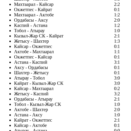
Махтаарал - Кайсар
2:2
Окжетпес - Кайрат
0:1
Махтаарал - Актобе
1:2
Ордабасы - Аксу
2:0
Каспий - Астана
1:2
Тобол - Атырау
1:0
Кызыл-Жар СК - Кайрат
2:1
Жетысу - Шахтер
1:3
Кайсар - Окжетпес
0:1
Актобе - Махтаарал
1:1
Окжетпес - Кайсар
0:1
Астана - Каспий
3:1
Аксу - Ордабасы
0:1
Шахтер - Жетысу
0:1
Атырау - Тобол
3:0
Кайрат - Кызыл-Жар СК
3:0
Кайсар - Махтаарал
0:2
Жетысу - Каспий
3:2
Ордабасы - Атырау
2:1
Тобол - Кызыл-Жар СК
1:0
Актобе - Шахтер
2:0
Астана - Аксу
1:0
Кайрат - Окжетпес
2:1
Кайсар - Актобе
0:1
Атырау - Астана
0:0