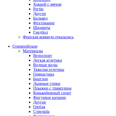
Хоккей с мячом
Регби
Другие
Бильярд
Фехтование
Шахматы
Гандбол
Финская команда отказалась
Олимпийские
Материалы
Велоспорт
Легкая атлетика
Водные виды
Тяжелая атлетика
Гимнастика
Биатлон
Лыжные гонки
Прыжки с трамплина
Конькобежный спорт
Фигурное катание
Другие
Гребля
Стрельба