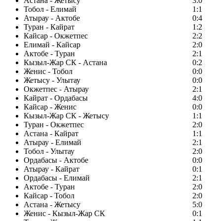
Астана - Жетысу
3:0
Тобол - Елимай
1:1
Атырау - Актобе
0:4
Туран - Кайрат
1:2
Кайсар - Окжетпес
2:2
Елимай - Кайсар
2:0
Актобе - Туран
2:1
Кызыл-Жар СК - Астана
0:2
Женис - Тобол
0:0
Жетысу - Улытау
0:0
Окжетпес - Атырау
2:1
Кайрат - Ордабасы
4:0
Кайсар - Женис
0:0
Кызыл-Жар СК - Жетысу
1:1
Туран - Окжетпес
2:0
Астана - Кайрат
1:1
Атырау - Елимай
2:1
Тобол - Улытау
2:0
Ордабасы - Актобе
0:0
Атырау - Кайрат
0:1
Ордабасы - Елимай
2:1
Актобе - Туран
2:0
Кайсар - Тобол
2:0
Астана - Жетысу
5:0
Женис - Кызыл-Жар СК
0:1