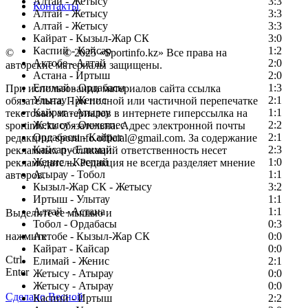
Алтай - Жетысу
3:3
Контакты
Алтай - Жетысу
3:3
Алтай - Жетысу
3:3
Кайрат - Кызыл-Жар СК
3:0
Каспий - Кайсар
1:2
©
Copyright
© 2025 «Sportinfo.kz» Все права на
Актобе - Алтай
2:0
авторские материалы защищены.
Астана - Иртыш
2:0
Елимай - Ордабасы
1:3
При использовании материалов сайта ссылка
Улытау - Женис
2:1
обязательна. При полной или частичной перепечатке
Кайрат - Атырау
1:1
текстовых материалов в интернете гиперссылка на
Жетысу - Окжетпес
2:2
sportinfo.kz обязательна. Адрес электронной почты
Ордабасы - Кайрат
2:1
редакции: sportinfo.official@gmail.com. За содержание
Кайсар - Елимай
2:3
рекламных публикаций ответственность несет
Женис - Каспий
1:0
рекламодатель. Редакция не всегда разделяет мнение
Атырау - Тобол
1:1
авторов.
Кызыл-Жар СК - Жетысу
3:2
Заметили ошибку в тексте?
Иртыш - Улытау
1:1
Алтай - Астана
1:1
Выделите ее мышью и
Тобол - Ордабасы
0:3
нажмите
Актобе - Кызыл-Жар СК
0:0
Кайрат - Кайсар
0:0
Ctrl
Елимай - Женис
2:1
Enter
Жетысу - Атырау
0:0
Жетысу - Атырау
0:0
Сделано Весной
Каспий - Иртыш
2:2