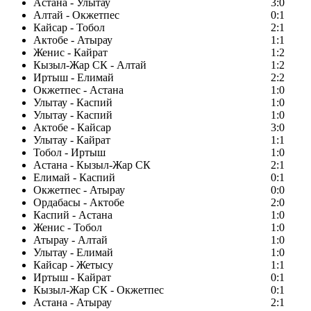
Астана - Улытау
3:0
Алтай - Окжетпес
0:1
Кайсар - Тобол
2:1
Актобе - Атырау
1:1
Женис - Кайрат
1:2
Кызыл-Жар СК - Алтай
1:2
Иртыш - Елимай
2:2
Окжетпес - Астана
1:0
Улытау - Каспий
1:0
Улытау - Каспий
1:0
Актобе - Кайсар
3:0
Улытау - Кайрат
1:1
Тобол - Иртыш
1:0
Астана - Кызыл-Жар СК
2:1
Елимай - Каспий
0:1
Окжетпес - Атырау
0:0
Ордабасы - Актобе
2:0
Каспий - Астана
1:0
Женис - Тобол
1:0
Атырау - Алтай
1:0
Улытау - Елимай
1:0
Кайсар - Жетысу
1:1
Иртыш - Кайрат
0:1
Кызыл-Жар СК - Окжетпес
0:1
Астана - Атырау
2:1