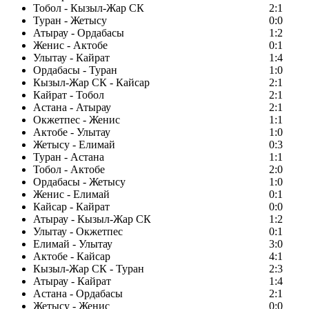
Тобол - Кызыл-Жар СК
2:1
Туран - Жетысу
0:0
Атырау - Ордабасы
1:2
Женис - Актобе
0:1
Улытау - Кайрат
1:4
Ордабасы - Туран
1:0
Кызыл-Жар СК - Кайсар
2:1
Кайрат - Тобол
2:1
Астана - Атырау
2:1
Окжетпес - Женис
1:1
Актобе - Улытау
1:0
Жетысу - Елимай
0:3
Туран - Астана
1:1
Тобол - Актобе
2:0
Ордабасы - Жетысу
1:0
Женис - Елимай
0:1
Кайсар - Кайрат
0:0
Атырау - Кызыл-Жар СК
1:2
Улытау - Окжетпес
0:1
Елимай - Улытау
3:0
Актобе - Кайсар
4:1
Кызыл-Жар СК - Туран
2:3
Атырау - Кайрат
1:4
Астана - Ордабасы
2:1
Жетысу - Женис
0:0