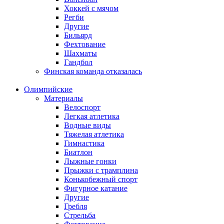
Хоккей с мячом
Регби
Другие
Бильярд
Фехтование
Шахматы
Гандбол
Финская команда отказалась
Олимпийские
Материалы
Велоспорт
Легкая атлетика
Водные виды
Тяжелая атлетика
Гимнастика
Биатлон
Лыжные гонки
Прыжки с трамплина
Конькобежный спорт
Фигурное катание
Другие
Гребля
Стрельба