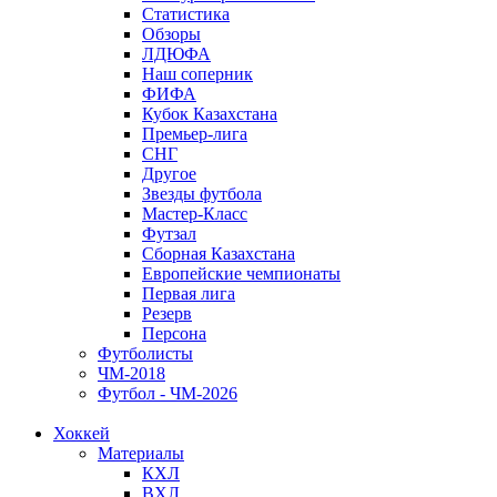
Статистика
Обзоры
ЛДЮФА
Наш соперник
ФИФА
Кубок Казахстана
Премьер-лига
СНГ
Другое
Звезды футбола
Мастер-Класс
Футзал
Сборная Казахстана
Европейские чемпионаты
Первая лига
Резерв
Персона
Футболисты
ЧМ-2018
Футбол - ЧМ-2026
Хоккей
Материалы
КХЛ
ВХЛ