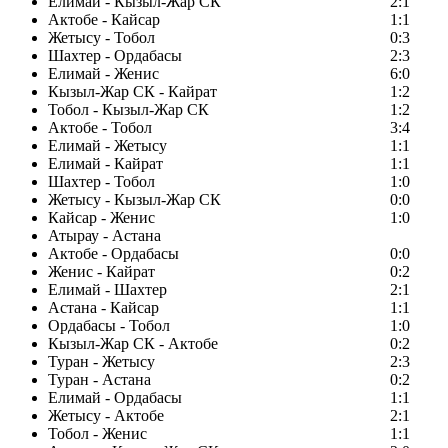
Елимай - Кызыл-Жар СК
2:1
Актобе - Кайсар
1:1
Жетысу - Тобол
0:3
Шахтер - Ордабасы
2:3
Елимай - Женис
6:0
Кызыл-Жар СК - Кайрат
1:2
Тобол - Кызыл-Жар СК
1:2
Актобе - Тобол
3:4
Елимай - Жетысу
1:1
Елимай - Кайрат
1:1
Шахтер - Тобол
1:0
Жетысу - Кызыл-Жар СК
0:0
Кайсар - Женис
1:0
Атырау - Астана
Актобе - Ордабасы
0:0
Женис - Кайрат
0:2
Елимай - Шахтер
2:1
Астана - Кайсар
1:1
Ордабасы - Тобол
1:0
Кызыл-Жар СК - Актобе
0:2
Туран - Жетысу
2:3
Туран - Астана
0:2
Елимай - Ордабасы
1:1
Жетысу - Актобе
2:1
Тобол - Женис
1:1