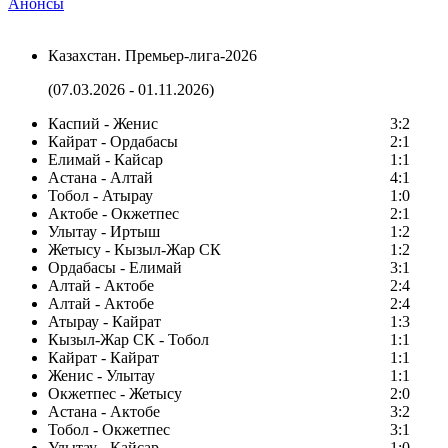
Анонсы
Казахстан. Премьер-лига-2026
(07.03.2026 - 01.11.2026)
Каспий - Женис
3:2
Кайрат - Ордабасы
2:1
Елимай - Кайсар
1:1
Астана - Алтай
4:1
Тобол - Атырау
1:0
Актобе - Окжетпес
2:1
Улытау - Иртыш
1:2
Жетысу - Кызыл-Жар СК
1:2
Ордабасы - Елимай
3:1
Алтай - Актобе
2:4
Алтай - Актобе
2:4
Атырау - Кайрат
1:3
Кызыл-Жар СК - Тобол
1:1
Кайрат - Кайрат
1:1
Женис - Улытау
1:1
Окжетпес - Жетысу
2:0
Астана - Актобе
3:2
Тобол - Окжетпес
3:1
Улытау - Кайсар
1:0