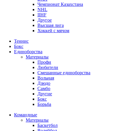
Чемпионат Казахстана
NHL
IIHF
Другое
Высшая лига
Хоккей с мячом
Теннис
Бокс
Единоборства
Материалы
Профи
Любители
Смешанные единоборства
Вольная
Дзюдо
Самбо
Другие
Бокс
Борьба
Командные
Материалы
Баскетбол
Волейбол