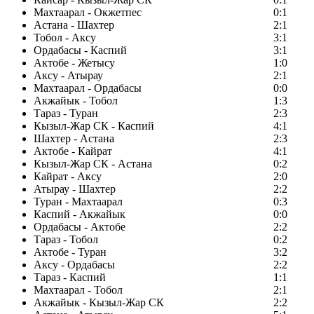
Махтаарал - Окжетпес
0:1
Астана - Шахтер
2:1
Тобол - Аксу
3:1
Ордабасы - Каспий
3:1
Актобе - Жетысу
1:0
Аксу - Атырау
2:1
Махтаарал - Ордабасы
0:0
Акжайык - Тобол
1:3
Тараз - Туран
2:3
Кызыл-Жар СК - Каспий
4:1
Шахтер - Астана
2:3
Актобе - Кайрат
4:1
Кызыл-Жар СК - Астана
0:2
Кайрат - Аксу
2:0
Атырау - Шахтер
2:2
Туран - Махтаарал
0:3
Каспий - Акжайык
0:0
Ордабасы - Актобе
2:2
Тараз - Тобол
0:2
Актобе - Туран
3:2
Аксу - Ордабасы
2:2
Тараз - Каспий
1:1
Махтаарал - Тобол
2:1
Акжайык - Кызыл-Жар СК
2:2