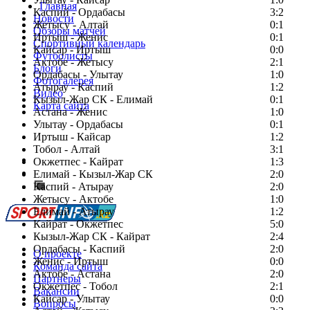
Главная
Каспий - Ордабасы
3:2
Новости
Жетысу - Алтай
0:1
Обзоры матчей
Иртыш - Женис
0:1
Спортивный календарь
Кайсар - Иртыш
0:0
Футболисты
Актобе - Жетысу
2:1
Блоги
Ордабасы - Улытау
1:0
Фотогалерея
Атырау - Каспий
1:2
Видео
Кызыл-Жар СК - Елимай
0:1
Карта сайта
Астана - Женис
1:0
Улытау - Ордабасы
0:1
Иртыш - Кайсар
1:2
Тобол - Алтай
3:1
Есть идея?
Окжетпес - Кайрат
1:3
Сообщить о мероприятии
Елимай - Кызыл-Жар СК
2:0
Каспий - Атырау
Перейти на старый сайт
2:0
Жетысу - Актобе
1:0
Елимай - Атырау
1:2
Кайрат - Окжетпес
5:0
Кызыл-Жар СК - Кайрат
2:4
Ордабасы - Каспий
2:0
О проекте
Женис - Иртыш
0:0
Команда сайта
Актобе - Астана
2:0
Партнеры
Окжетпес - Тобол
2:1
Вакансии
Кайсар - Улытау
0:0
Вопросы