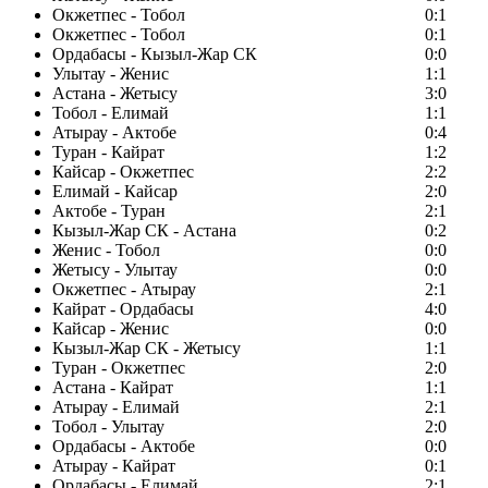
Окжетпес - Тобол
0:1
Окжетпес - Тобол
0:1
Ордабасы - Кызыл-Жар СК
0:0
Улытау - Женис
1:1
Астана - Жетысу
3:0
Тобол - Елимай
1:1
Атырау - Актобе
0:4
Туран - Кайрат
1:2
Кайсар - Окжетпес
2:2
Елимай - Кайсар
2:0
Актобе - Туран
2:1
Кызыл-Жар СК - Астана
0:2
Женис - Тобол
0:0
Жетысу - Улытау
0:0
Окжетпес - Атырау
2:1
Кайрат - Ордабасы
4:0
Кайсар - Женис
0:0
Кызыл-Жар СК - Жетысу
1:1
Туран - Окжетпес
2:0
Астана - Кайрат
1:1
Атырау - Елимай
2:1
Тобол - Улытау
2:0
Ордабасы - Актобе
0:0
Атырау - Кайрат
0:1
Ордабасы - Елимай
2:1