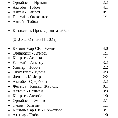
Ордабасы - Иртыш
2:2
Актобе - Тобол
4:1
Алтай - Кайрат
0:1
Елимай - Окжетпес
1:1
Алтай - Тобол
Казахстан. Премьер-лига -2025
(01.03.2025 - 26.11.2025)
Кызыл-Жар СК - Женис
4:0
Ордабасы - Атырау
1:1
Кайрат - Астана
1:1
Елимай - Атырау
3:2
Улытау - Тобол
2:2
Окжетпес - Туран
4:3
Женис - Кайсар
2:2
Актобе - Ордабасы
2:2
Жетысу - Кызыл-Жар СК
0:1
Астана - Елимай
3:3
Кайрат - Актобе
1:0
Ордабасы - Женис
2:1
Туран - Улытау
1:1
Кызыл-Жар СК - Окжетпес
3:1
Атырау - Тобол
1:0