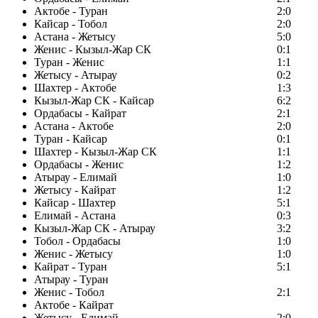
Актобе - Туран
2:0
Кайсар - Тобол
2:0
Астана - Жетысу
5:0
Женис - Кызыл-Жар СК
0:1
Туран - Женис
1:1
Жетысу - Атырау
0:2
Шахтер - Актобе
1:3
Кызыл-Жар СК - Кайсар
6:2
Ордабасы - Кайрат
2:1
Астана - Актобе
2:0
Туран - Кайсар
0:1
Шахтер - Кызыл-Жар СК
1:1
Ордабасы - Женис
1:2
Атырау - Елимай
1:0
Жетысу - Кайрат
1:2
Кайсар - Шахтер
5:1
Елимай - Астана
0:3
Кызыл-Жар СК - Атырау
3:2
Тобол - Ордабасы
1:0
Женис - Жетысу
1:0
Кайрат - Туран
5:1
Атырау - Туран
Женис - Тобол
2:1
Актобе - Кайрат
Жетысу - Елимай
2:0