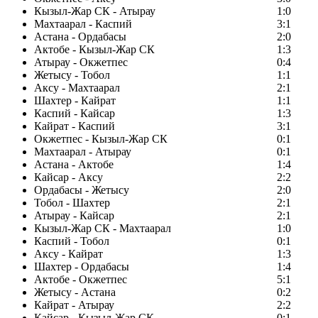
Кызыл-Жар СК - Атырау
1:0
Махтаарал - Каспий
3:1
Астана - Ордабасы
2:0
Актобе - Кызыл-Жар СК
1:3
Атырау - Окжетпес
0:4
Жетысу - Тобол
1:1
Аксу - Махтаарал
2:1
Шахтер - Кайрат
1:1
Каспий - Кайсар
1:3
Кайрат - Каспий
3:1
Окжетпес - Кызыл-Жар СК
0:1
Махтаарал - Атырау
0:1
Астана - Актобе
1:4
Кайсар - Аксу
2:2
Ордабасы - Жетысу
2:0
Тобол - Шахтер
2:1
Атырау - Кайсар
2:1
Кызыл-Жар СК - Махтаарал
1:0
Каспий - Тобол
0:1
Аксу - Кайрат
1:3
Шахтер - Ордабасы
1:4
Актобе - Окжетпес
5:1
Жетысу - Астана
0:2
Кайрат - Атырау
2:2
Кайсар - Кызыл-Жар СК
0:1