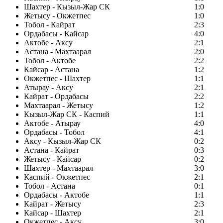
Шахтер - Кызыл-Жар СК
1:0
Жетысу - Окжетпес
1:0
Тобол - Кайрат
2:3
Ордабасы - Кайсар
4:0
Актобе - Аксу
2:1
Астана - Махтаарал
2:0
Тобол - Актобе
2:2
Кайсар - Астана
1:2
Окжетпес - Шахтер
1:1
Атырау - Аксу
2:1
Кайрат - Ордабасы
2:2
Махтаарал - Жетысу
1:2
Кызыл-Жар СК - Каспий
1:1
Актобе - Атырау
4:0
Ордабасы - Тобол
4:1
Аксу - Кызыл-Жар СК
0:2
Астана - Кайрат
0:3
Жетысу - Кайсар
0:2
Шахтер - Махтаарал
3:0
Каспий - Окжетпес
2:1
Тобол - Астана
0:1
Ордабасы - Актобе
1:1
Кайрат - Жетысу
2:3
Кайсар - Шахтер
2:1
Окжетпес - Аксу
3:0