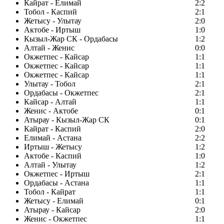
Кайрат - Елимай
2:2
Тобол - Каспий
2:1
Жетысу - Улытау
2:0
Актобе - Иртыш
1:0
Кызыл-Жар СК - Ордабасы
1:2
Алтай - Женис
0:0
Окжетпес - Кайсар
1:1
Окжетпес - Кайсар
1:1
Окжетпес - Кайсар
1:1
Улытау - Тобол
2:1
Ордабасы - Окжетпес
2:1
Кайсар - Алтай
1:1
Женис - Актобе
0:1
Атырау - Кызыл-Жар СК
0:1
Кайрат - Каспий
2:0
Елимай - Астана
2:2
Иртыш - Жетысу
1:2
Актобе - Каспий
1:0
Алтай - Улытау
1:2
Окжетпес - Иртыш
2:1
Ордабасы - Астана
1:1
Тобол - Кайрат
1:1
Жетысу - Елимай
0:1
Атырау - Кайсар
2:0
Женис - Окжетпес
1:1