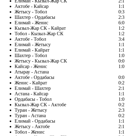
Елимай - Кызыл-Жар СК
2:1
Актобе - Кайсар
1:1
Жетысу - Тобол
0:3
Шахтер - Ордабасы
2:3
Елимай - Женис
6:0
Кызыл-Жар СК - Кайрат
1:2
Тобол - Кызыл-Жар СК
1:2
Актобе - Тобол
3:4
Елимай - Жетысу
1:1
Елимай - Кайрат
1:1
Шахтер - Тобол
1:0
Жетысу - Кызыл-Жар СК
0:0
Кайсар - Женис
1:0
Атырау - Астана
Актобе - Ордабасы
0:0
Женис - Кайрат
0:2
Елимай - Шахтер
2:1
Астана - Кайсар
1:1
Ордабасы - Тобол
1:0
Кызыл-Жар СК - Актобе
0:2
Туран - Жетысу
2:3
Туран - Астана
0:2
Елимай - Ордабасы
1:1
Жетысу - Актобе
2:1
Тобол - Женис
1:1