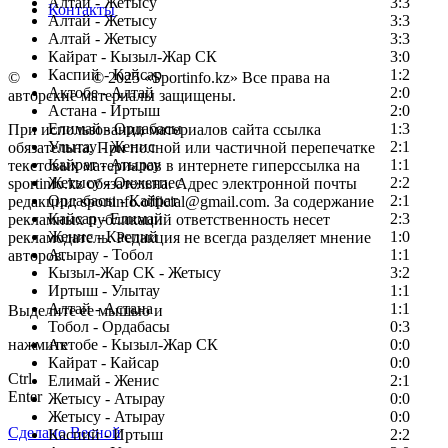
Алтай - Жетысу
3:3
Контакты
Алтай - Жетысу
3:3
Алтай - Жетысу
3:3
Кайрат - Кызыл-Жар СК
3:0
Каспий - Кайсар
1:2
©
Copyright
© 2025 «Sportinfo.kz» Все права на
Актобе - Алтай
2:0
авторские материалы защищены.
Астана - Иртыш
2:0
Елимай - Ордабасы
1:3
При использовании материалов сайта ссылка
Улытау - Женис
2:1
обязательна. При полной или частичной перепечатке
Кайрат - Атырау
1:1
текстовых материалов в интернете гиперссылка на
Жетысу - Окжетпес
2:2
sportinfo.kz обязательна. Адрес электронной почты
Ордабасы - Кайрат
2:1
редакции: sportinfo.official@gmail.com. За содержание
Кайсар - Елимай
2:3
рекламных публикаций ответственность несет
Женис - Каспий
1:0
рекламодатель. Редакция не всегда разделяет мнение
Атырау - Тобол
1:1
авторов.
Кызыл-Жар СК - Жетысу
3:2
Заметили ошибку в тексте?
Иртыш - Улытау
1:1
Алтай - Астана
1:1
Выделите ее мышью и
Тобол - Ордабасы
0:3
нажмите
Актобе - Кызыл-Жар СК
0:0
Кайрат - Кайсар
0:0
Ctrl
Елимай - Женис
2:1
Enter
Жетысу - Атырау
0:0
Жетысу - Атырау
0:0
Сделано Весной
Каспий - Иртыш
2:2