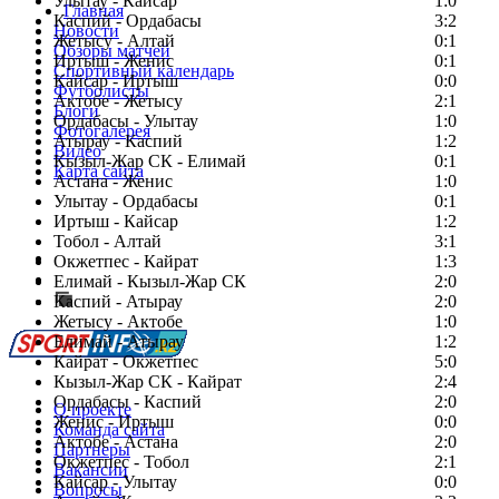
Улытау - Кайсар
1:0
Главная
Каспий - Ордабасы
3:2
Новости
Жетысу - Алтай
0:1
Обзоры матчей
Иртыш - Женис
0:1
Спортивный календарь
Кайсар - Иртыш
0:0
Футболисты
Актобе - Жетысу
2:1
Блоги
Ордабасы - Улытау
1:0
Фотогалерея
Атырау - Каспий
1:2
Видео
Кызыл-Жар СК - Елимай
0:1
Карта сайта
Астана - Женис
1:0
Улытау - Ордабасы
0:1
Иртыш - Кайсар
1:2
Тобол - Алтай
3:1
Есть идея?
Окжетпес - Кайрат
1:3
Сообщить о мероприятии
Елимай - Кызыл-Жар СК
2:0
Каспий - Атырау
Перейти на старый сайт
2:0
Жетысу - Актобе
1:0
Елимай - Атырау
1:2
Кайрат - Окжетпес
5:0
Кызыл-Жар СК - Кайрат
2:4
Ордабасы - Каспий
2:0
О проекте
Женис - Иртыш
0:0
Команда сайта
Актобе - Астана
2:0
Партнеры
Окжетпес - Тобол
2:1
Вакансии
Кайсар - Улытау
0:0
Вопросы