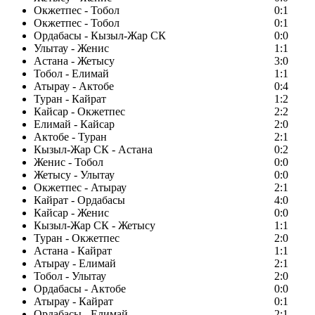
Окжетпес - Тобол
0:1
Окжетпес - Тобол
0:1
Ордабасы - Кызыл-Жар СК
0:0
Улытау - Женис
1:1
Астана - Жетысу
3:0
Тобол - Елимай
1:1
Атырау - Актобе
0:4
Туран - Кайрат
1:2
Кайсар - Окжетпес
2:2
Елимай - Кайсар
2:0
Актобе - Туран
2:1
Кызыл-Жар СК - Астана
0:2
Женис - Тобол
0:0
Жетысу - Улытау
0:0
Окжетпес - Атырау
2:1
Кайрат - Ордабасы
4:0
Кайсар - Женис
0:0
Кызыл-Жар СК - Жетысу
1:1
Туран - Окжетпес
2:0
Астана - Кайрат
1:1
Атырау - Елимай
2:1
Тобол - Улытау
2:0
Ордабасы - Актобе
0:0
Атырау - Кайрат
0:1
Ордабасы - Елимай
2:1