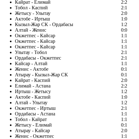
Кайрат - Елимай
2:2
Тобол - Каспий
2:1
Жетысу - Улытау
2:0
Актобе - Иртыш
1:0
Кызыл-Жар СК - Ордабасы
1:2
Алтай - Женис
0:0
Окжетпес - Кайсар
1:1
Окжетпес - Кайсар
1:1
Окжетпес - Кайсар
1:1
Улытау - Тобол
2:1
Ордабасы - Окжетпес
2:1
Кайсар - Алтай
1:1
Женис - Актобе
0:1
Атырау - Кызыл-Жар СК
0:1
Кайрат - Каспий
2:0
Елимай - Астана
2:2
Иртыш - Жетысу
1:2
Актобе - Каспий
1:0
Алтай - Улытау
1:2
Окжетпес - Иртыш
2:1
Ордабасы - Астана
1:1
Тобол - Кайрат
1:1
Жетысу - Елимай
0:1
Атырау - Кайсар
2:0
Женис - Окжетпес
1:1