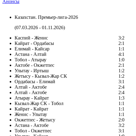
Анонсы
Казахстан. Премьер-лига-2026
(07.03.2026 - 01.11.2026)
Каспий - Женис
3:2
Кайрат - Ордабасы
2:1
Елимай - Кайсар
1:1
Астана - Алтай
4:1
Тобол - Атырау
1:0
Актобе - Окжетпес
2:1
Улытау - Иртыш
1:2
Жетысу - Кызыл-Жар СК
1:2
Ордабасы - Елимай
3:1
Алтай - Актобе
2:4
Алтай - Актобе
2:4
Атырау - Кайрат
1:3
Кызыл-Жар СК - Тобол
1:1
Кайрат - Кайрат
1:1
Женис - Улытау
1:1
Окжетпес - Жетысу
2:0
Астана - Актобе
3:2
Тобол - Окжетпес
3:1