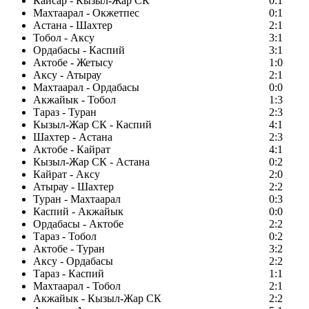
Кайсар - Кызыл-Жар СК
0:1
Махтаарал - Окжетпес
0:1
Астана - Шахтер
2:1
Тобол - Аксу
3:1
Ордабасы - Каспий
3:1
Актобе - Жетысу
1:0
Аксу - Атырау
2:1
Махтаарал - Ордабасы
0:0
Акжайык - Тобол
1:3
Тараз - Туран
2:3
Кызыл-Жар СК - Каспий
4:1
Шахтер - Астана
2:3
Актобе - Кайрат
4:1
Кызыл-Жар СК - Астана
0:2
Кайрат - Аксу
2:0
Атырау - Шахтер
2:2
Туран - Махтаарал
0:3
Каспий - Акжайык
0:0
Ордабасы - Актобе
2:2
Тараз - Тобол
0:2
Актобе - Туран
3:2
Аксу - Ордабасы
2:2
Тараз - Каспий
1:1
Махтаарал - Тобол
2:1
Акжайык - Кызыл-Жар СК
2:2