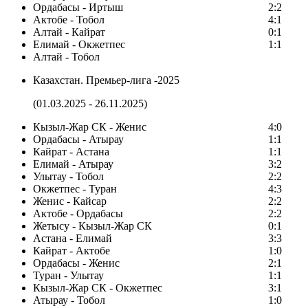
Ордабасы - Иртыш
2:2
Актобе - Тобол
4:1
Алтай - Кайрат
0:1
Елимай - Окжетпес
1:1
Алтай - Тобол
Казахстан. Премьер-лига -2025
(01.03.2025 - 26.11.2025)
Кызыл-Жар СК - Женис
4:0
Ордабасы - Атырау
1:1
Кайрат - Астана
1:1
Елимай - Атырау
3:2
Улытау - Тобол
2:2
Окжетпес - Туран
4:3
Женис - Кайсар
2:2
Актобе - Ордабасы
2:2
Жетысу - Кызыл-Жар СК
0:1
Астана - Елимай
3:3
Кайрат - Актобе
1:0
Ордабасы - Женис
2:1
Туран - Улытау
1:1
Кызыл-Жар СК - Окжетпес
3:1
Атырау - Тобол
1:0