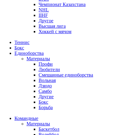
Чемпионат Казахстана
NHL
IIHF
Другое
Высшая лига
Хоккей с мячом
Теннис
Бокс
Единоборства
Материалы
Профи
Любители
Смешанные единоборства
Вольная
Дзюдо
Самбо
Другие
Бокс
Борьба
Командные
Материалы
Баскетбол
Волейбол