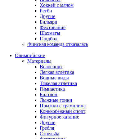
Хоккей с мячом
Регби
Другие
Бильярд
Фехтование
Шахматы
Гандбол
Финская команда отказалась
Олимпийские
Материалы
Велоспорт
Легкая атлетика
Водные виды
Тяжелая атлетика
Гимнастика
Биатлон
Лыжные гонки
Прыжки с трамплина
Конькобежный спорт
Фигурное катание
Другие
Гребля
Стрельба