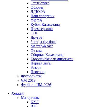
Статистика
Обзоры
ЛДЮФА
Наш соперник
ФИФА
Кубок Казахстана
Премьер-лига
СНГ
Другое
Звезды футбола
Мастер-Класс
Футзал
Сборная Казахстана
Европейские чемпионаты
Первая лига
Резерв
Персона
Футболисты
ЧМ-2018
Футбол - ЧМ-2026
Хоккей
Материалы
КХЛ
ВХЛ