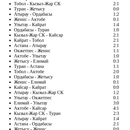
Тобол - Кызыл-Жар СК
2:1
Туран - Жетысу
0:0
Атырау - Ордабасы
1:2
Женис - Актобе
0:1
Улытау - Кайрат
1:4
Ордабасы - Туран
1:0
Кызыл-Жар СК - Кайсар
2:1
Кайрат - Тобол
2:1
Астана - Атырау
2:1
Окжетпес - Женис
1:1
Актобе - Улытау
1:0
Жетысу - Елимай
0:3
Туран - Астана
1:1
Тобол - Актобе
2:0
Ордабасы - Жетысу
1:0
Женис - Елимай
0:1
Кайсар - Кайрат
0:0
Атырау - Кызыл-Жар СК
1:2
Улытау - Окжетпес
0:1
Елимай - Улытау
3:0
Актобе - Кайсар
4:1
Кызыл-Жар СК - Туран
2:3
Атырау - Кайрат
1:4
Астана - Ордабасы
2:1
Жетысу - Женис
0:0