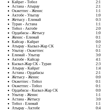
Кайрат - Тобол
2:1
Астана - Атырау
2:1
Окжетпес - Женис
1:1
Актобе - Улытау
1:0
Жетысу - Елимай
0:3
Туран - Астана
1:1
Тобол - Актобе
2:0
Ордабасы - Жетысу
1:0
Женис - Елимай
0:1
Кайсар - Кайрат
0:0
Атырау - Кызыл-Жар СК
1:2
Улытау - Окжетпес
0:1
Елимай - Улытау
3:0
Актобе - Кайсар
4:1
Кызыл-Жар СК - Туран
2:3
Атырау - Кайрат
1:4
Астана - Ордабасы
2:1
Жетысу - Женис
0:0
Окжетпес - Тобол
0:1
Окжетпес - Тобол
0:1
Ордабасы - Кызыл-Жар СК
0:0
Улытау - Женис
1:1
Астана - Жетысу
3:0
Тобол - Елимай
1:1
Атырау - Актобе
0:4