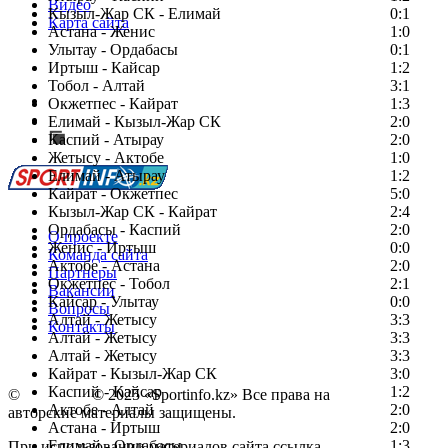
Видео
Кызыл-Жар СК - Елимай
0:1
Карта сайта
Астана - Женис
1:0
Улытау - Ордабасы
0:1
Иртыш - Кайсар
1:2
Тобол - Алтай
3:1
Есть идея?
Окжетпес - Кайрат
1:3
Сообщить о мероприятии
Елимай - Кызыл-Жар СК
2:0
Каспий - Атырау
Перейти на старый сайт
2:0
Жетысу - Актобе
1:0
Елимай - Атырау
1:2
Кайрат - Окжетпес
5:0
Кызыл-Жар СК - Кайрат
2:4
Ордабасы - Каспий
2:0
О проекте
Женис - Иртыш
0:0
Команда сайта
Актобе - Астана
2:0
Партнеры
Окжетпес - Тобол
2:1
Вакансии
Кайсар - Улытау
0:0
Вопросы
Алтай - Жетысу
3:3
Контакты
Алтай - Жетысу
3:3
Алтай - Жетысу
3:3
Кайрат - Кызыл-Жар СК
3:0
Каспий - Кайсар
1:2
©
Copyright
© 2025 «Sportinfo.kz» Все права на
Актобе - Алтай
2:0
авторские материалы защищены.
Астана - Иртыш
2:0
Елимай - Ордабасы
1:3
При использовании материалов сайта ссылка