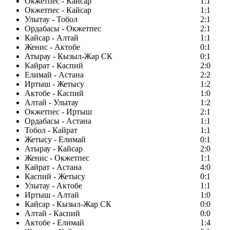
Окжетпес - Кайсар
1:1
Окжетпес - Кайсар
1:1
Улытау - Тобол
2:1
Ордабасы - Окжетпес
2:1
Кайсар - Алтай
1:1
Женис - Актобе
0:1
Атырау - Кызыл-Жар СК
0:1
Кайрат - Каспий
2:0
Елимай - Астана
2:2
Иртыш - Жетысу
1:2
Актобе - Каспий
1:0
Алтай - Улытау
1:2
Окжетпес - Иртыш
2:1
Ордабасы - Астана
1:1
Тобол - Кайрат
1:1
Жетысу - Елимай
0:1
Атырау - Кайсар
2:0
Женис - Окжетпес
1:1
Кайрат - Астана
4:0
Каспий - Жетысу
0:1
Улытау - Актобе
1:1
Иртыш - Алтай
1:0
Кайсар - Кызыл-Жар СК
0:0
Алтай - Каспий
0:0
Актобе - Елимай
1:4