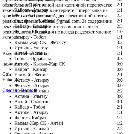
Улытау - Женис
2:1
обязательна. При полной или частичной перепечатке
Кайрат - Атырау
1:1
текстовых материалов в интернете гиперссылка на
Жетысу - Окжетпес
2:2
sportinfo.kz обязательна. Адрес электронной почты
Ордабасы - Кайрат
2:1
редакции: sportinfo.official@gmail.com. За содержание
Кайсар - Елимай
2:3
рекламных публикаций ответственность несет
Женис - Каспий
1:0
рекламодатель. Редакция не всегда разделяет мнение
Атырау - Тобол
1:1
авторов.
Кызыл-Жар СК - Жетысу
3:2
Заметили ошибку в тексте?
Иртыш - Улытау
1:1
Алтай - Астана
1:1
Выделите ее мышью и
Тобол - Ордабасы
0:3
нажмите
Актобе - Кызыл-Жар СК
0:0
Кайрат - Кайсар
0:0
Ctrl
Елимай - Женис
2:1
Enter
Жетысу - Атырау
0:0
Жетысу - Атырау
0:0
Сделано Весной
Каспий - Иртыш
2:2
Астана - Улытау
3:0
Алтай - Окжетпес
0:1
Кайсар - Тобол
2:1
Актобе - Атырау
1:1
Женис - Кайрат
1:2
Кызыл-Жар СК - Алтай
1:2
Иртыш - Елимай
2:2
Окжетпес - Астана
1:0