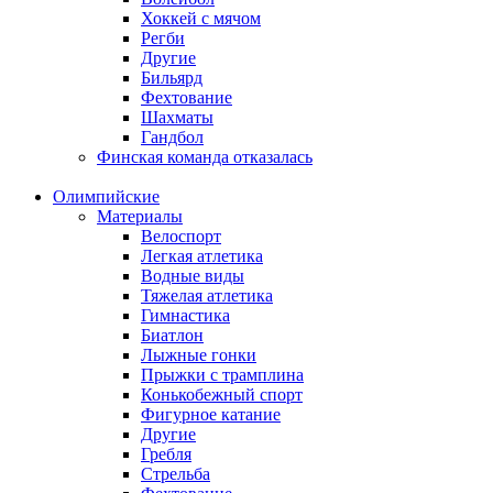
Хоккей с мячом
Регби
Другие
Бильярд
Фехтование
Шахматы
Гандбол
Финская команда отказалась
Олимпийские
Материалы
Велоспорт
Легкая атлетика
Водные виды
Тяжелая атлетика
Гимнастика
Биатлон
Лыжные гонки
Прыжки с трамплина
Конькобежный спорт
Фигурное катание
Другие
Гребля
Стрельба