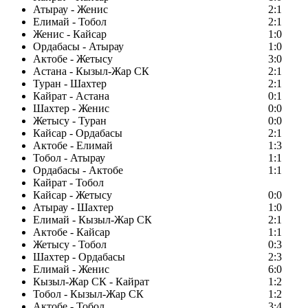
Атырау - Женис
2:1
Елимай - Тобол
2:1
Женис - Кайсар
1:0
Ордабасы - Атырау
1:0
Актобе - Жетысу
3:0
Астана - Кызыл-Жар СК
2:1
Туран - Шахтер
2:1
Кайрат - Астана
0:1
Шахтер - Женис
0:0
Жетысу - Туран
0:0
Кайсар - Ордабасы
2:1
Актобе - Елимай
1:3
Тобол - Атырау
1:1
Ордабасы - Актобе
1:1
Кайрат - Тобол
Кайсар - Жетысу
0:0
Атырау - Шахтер
1:0
Елимай - Кызыл-Жар СК
2:1
Актобе - Кайсар
1:1
Жетысу - Тобол
0:3
Шахтер - Ордабасы
2:3
Елимай - Женис
6:0
Кызыл-Жар СК - Кайрат
1:2
Тобол - Кызыл-Жар СК
1:2
Актобе - Тобол
3:4