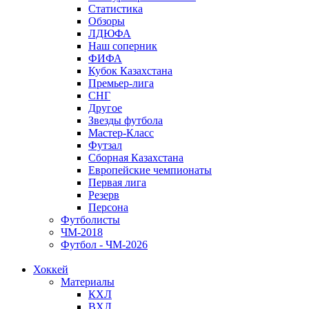
Статистика
Обзоры
ЛДЮФА
Наш соперник
ФИФА
Кубок Казахстана
Премьер-лига
СНГ
Другое
Звезды футбола
Мастер-Класс
Футзал
Сборная Казахстана
Европейские чемпионаты
Первая лига
Резерв
Персона
Футболисты
ЧМ-2018
Футбол - ЧМ-2026
Хоккей
Материалы
КХЛ
ВХЛ