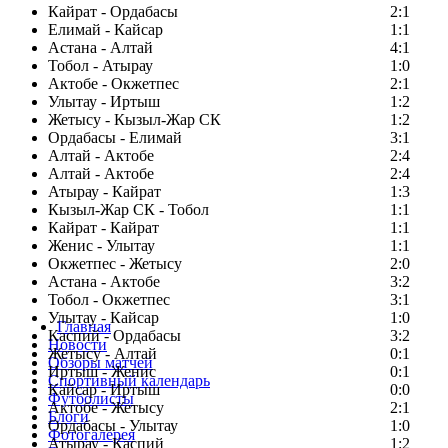
Кайрат - Ордабасы
2:1
Елимай - Кайсар
1:1
Астана - Алтай
4:1
Тобол - Атырау
1:0
Актобе - Окжетпес
2:1
Улытау - Иртыш
1:2
Жетысу - Кызыл-Жар СК
1:2
Ордабасы - Елимай
3:1
Алтай - Актобе
2:4
Алтай - Актобе
2:4
Атырау - Кайрат
1:3
Кызыл-Жар СК - Тобол
1:1
Кайрат - Кайрат
1:1
Женис - Улытау
1:1
Окжетпес - Жетысу
2:0
Астана - Актобе
3:2
Тобол - Окжетпес
3:1
Улытау - Кайсар
1:0
Главная
Каспий - Ордабасы
3:2
Новости
Жетысу - Алтай
0:1
Обзоры матчей
Иртыш - Женис
0:1
Спортивный календарь
Кайсар - Иртыш
0:0
Футболисты
Актобе - Жетысу
2:1
Блоги
Ордабасы - Улытау
1:0
Фотогалерея
Атырау - Каспий
1:2