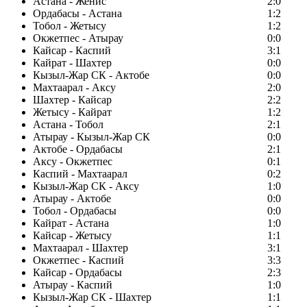
Астана - Женис
2:0
Ордабасы - Астана
1:2
Тобол - Жетысу
1:2
Окжетпес - Атырау
0:0
Кайсар - Каспий
3:1
Кайрат - Шахтер
0:0
Кызыл-Жар СК - Актобе
0:0
Махтаарал - Аксу
2:0
Шахтер - Кайсар
2:2
Жетысу - Кайрат
1:2
Астана - Тобол
2:1
Атырау - Кызыл-Жар СК
0:0
Актобе - Ордабасы
2:1
Аксу - Окжетпес
0:1
Каспий - Махтаарал
0:2
Кызыл-Жар СК - Аксу
1:0
Атырау - Актобе
0:0
Тобол - Ордабасы
0:0
Кайрат - Астана
1:0
Кайсар - Жетысу
1:1
Махтаарал - Шахтер
3:1
Окжетпес - Каспий
3:3
Кайсар - Ордабасы
2:3
Атырау - Каспий
1:0
Кызыл-Жар СК - Шахтер
1:1