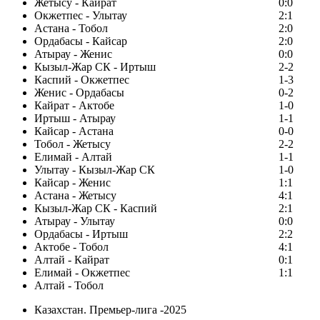
Жетысу - Кайрат
0:0
Окжетпес - Улытау
2:1
Астана - Тобол
2:0
Ордабасы - Кайсар
2:0
Атырау - Женис
0:0
Кызыл-Жар СК - Иртыш
2-2
Каспий - Окжетпес
1-3
Женис - Ордабасы
0-2
Кайрат - Актобе
1-0
Иртыш - Атырау
1-1
Кайсар - Астана
0-0
Тобол - Жетысу
2-2
Елимай - Алтай
1-1
Улытау - Кызыл-Жар СК
1-0
Кайсар - Женис
1:1
Астана - Жетысу
4:1
Кызыл-Жар СК - Каспий
2:1
Атырау - Улытау
0:0
Ордабасы - Иртыш
2:2
Актобе - Тобол
4:1
Алтай - Кайрат
0:1
Елимай - Окжетпес
1:1
Алтай - Тобол
Казахстан. Премьер-лига -2025