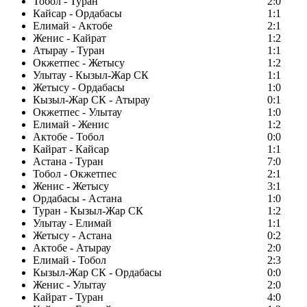
Тобол - Туран
2:0
Кайсар - Ордабасы
1:1
Елимай - Актобе
2:1
Женис - Кайрат
1:2
Атырау - Туран
1:1
Окжетпес - Жетысу
1:2
Улытау - Кызыл-Жар СК
1:1
Жетысу - Ордабасы
1:0
Кызыл-Жар СК - Атырау
0:1
Окжетпес - Улытау
1:0
Елимай - Женис
1:2
Актобе - Тобол
0:0
Кайрат - Кайсар
1:1
Астана - Туран
7:0
Тобол - Окжетпес
2:1
Женис - Жетысу
3:1
Ордабасы - Астана
1:0
Туран - Кызыл-Жар СК
1:2
Улытау - Елимай
1:1
Жетысу - Астана
0:2
Актобе - Атырау
2:0
Елимай - Тобол
2:3
Кызыл-Жар СК - Ордабасы
0:0
Женис - Улытау
2:0
Кайрат - Туран
4:0