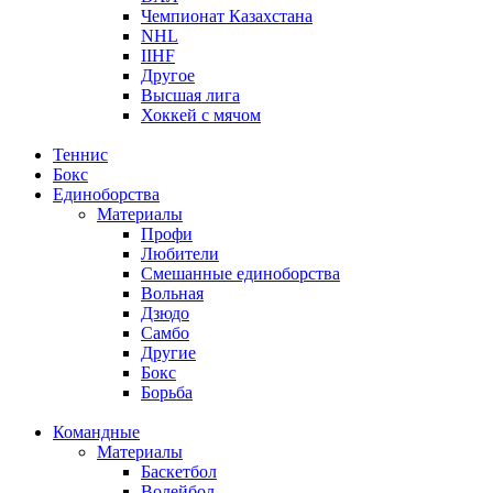
Чемпионат Казахстана
NHL
IIHF
Другое
Высшая лига
Хоккей с мячом
Теннис
Бокс
Единоборства
Материалы
Профи
Любители
Смешанные единоборства
Вольная
Дзюдо
Самбо
Другие
Бокс
Борьба
Командные
Материалы
Баскетбол
Волейбол