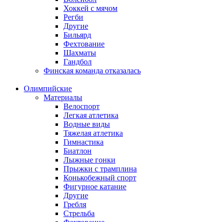
Хоккей с мячом
Регби
Другие
Бильярд
Фехтование
Шахматы
Гандбол
Финская команда отказалась
Олимпийские
Материалы
Велоспорт
Легкая атлетика
Водные виды
Тяжелая атлетика
Гимнастика
Биатлон
Лыжные гонки
Прыжки с трамплина
Конькобежный спорт
Фигурное катание
Другие
Гребля
Стрельба