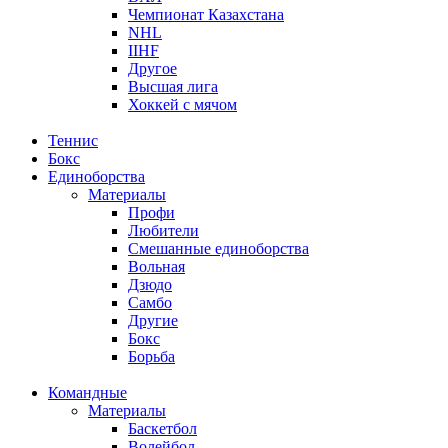
Чемпионат Казахстана
NHL
IIHF
Другое
Высшая лига
Хоккей с мячом
Теннис
Бокс
Единоборства
Материалы
Профи
Любители
Смешанные единоборства
Вольная
Дзюдо
Самбо
Другие
Бокс
Борьба
Командные
Материалы
Баскетбол
Волейбол