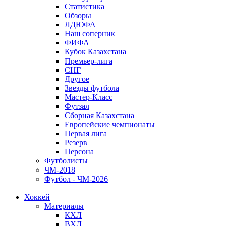
Статистика
Обзоры
ЛДЮФА
Наш соперник
ФИФА
Кубок Казахстана
Премьер-лига
СНГ
Другое
Звезды футбола
Мастер-Класс
Футзал
Сборная Казахстана
Европейские чемпионаты
Первая лига
Резерв
Персона
Футболисты
ЧМ-2018
Футбол - ЧМ-2026
Хоккей
Материалы
КХЛ
ВХЛ