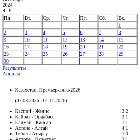
2024
Пн.
Вт.
Ср.
Чт.
Пт.
Сб.
Вс.
1
2
3
4
5
6
7
8
9
10
11
12
13
14
15
16
17
18
19
20
21
22
23
24
25
26
27
28
29
30
Результаты
Анонсы
Казахстан. Премьер-лига-2026
(07.03.2026 - 01.11.2026)
Каспий - Женис
3:2
Кайрат - Ордабасы
2:1
Елимай - Кайсар
1:1
Астана - Алтай
4:1
Тобол - Атырау
1:0
Актобе - Окжетпес
2:1