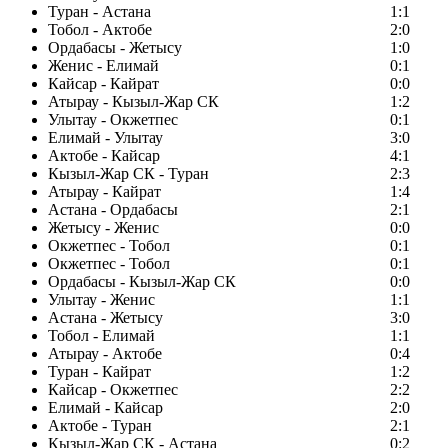
Туран - Астана
1:1
Тобол - Актобе
2:0
Ордабасы - Жетысу
1:0
Женис - Елимай
0:1
Кайсар - Кайрат
0:0
Атырау - Кызыл-Жар СК
1:2
Улытау - Окжетпес
0:1
Елимай - Улытау
3:0
Актобе - Кайсар
4:1
Кызыл-Жар СК - Туран
2:3
Атырау - Кайрат
1:4
Астана - Ордабасы
2:1
Жетысу - Женис
0:0
Окжетпес - Тобол
0:1
Окжетпес - Тобол
0:1
Ордабасы - Кызыл-Жар СК
0:0
Улытау - Женис
1:1
Астана - Жетысу
3:0
Тобол - Елимай
1:1
Атырау - Актобе
0:4
Туран - Кайрат
1:2
Кайсар - Окжетпес
2:2
Елимай - Кайсар
2:0
Актобе - Туран
2:1
Кызыл-Жар СК - Астана
0:2