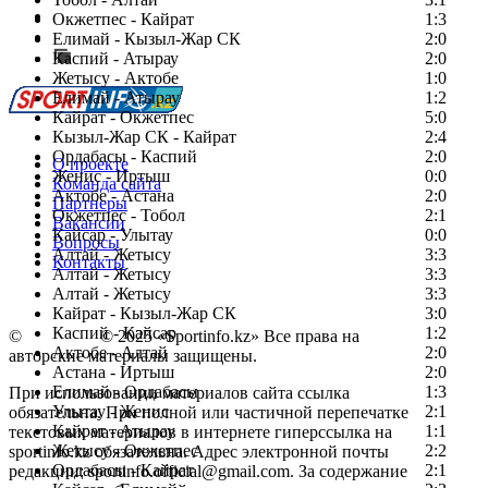
Есть идея?
Окжетпес - Кайрат
1:3
Сообщить о мероприятии
Елимай - Кызыл-Жар СК
2:0
Каспий - Атырау
Перейти на старый сайт
2:0
Жетысу - Актобе
1:0
Елимай - Атырау
1:2
Кайрат - Окжетпес
5:0
Кызыл-Жар СК - Кайрат
2:4
Ордабасы - Каспий
2:0
О проекте
Женис - Иртыш
0:0
Команда сайта
Актобе - Астана
2:0
Партнеры
Окжетпес - Тобол
2:1
Вакансии
Кайсар - Улытау
0:0
Вопросы
Алтай - Жетысу
3:3
Контакты
Алтай - Жетысу
3:3
Алтай - Жетысу
3:3
Кайрат - Кызыл-Жар СК
3:0
Каспий - Кайсар
1:2
©
Copyright
© 2025 «Sportinfo.kz» Все права на
Актобе - Алтай
2:0
авторские материалы защищены.
Астана - Иртыш
2:0
Елимай - Ордабасы
1:3
При использовании материалов сайта ссылка
Улытау - Женис
2:1
обязательна. При полной или частичной перепечатке
Кайрат - Атырау
1:1
текстовых материалов в интернете гиперссылка на
Жетысу - Окжетпес
2:2
sportinfo.kz обязательна. Адрес электронной почты
Ордабасы - Кайрат
2:1
редакции: sportinfo.official@gmail.com. За содержание