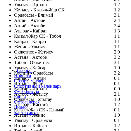
Улытау - Иртыш
1:2
Жетысу - Кызыл-Жар СК
1:2
Ордабасы - Елимай
3:1
Алтай - Актобе
2:4
Алтай - Актобе
2:4
Атырау - Кайрат
1:3
Кызыл-Жар СК - Тобол
1:1
Кайрат - Кайрат
1:1
Женис - Улытау
1:1
Окжетпес - Жетысу
2:0
Астана - Актобе
3:2
Тобол - Окжетпес
3:1
Улытау - Кайсар
1:0
Главная
Каспий - Ордабасы
3:2
Новости
Жетысу - Алтай
0:1
Обзоры матчей
Иртыш - Женис
0:1
Спортивный календарь
Кайсар - Иртыш
0:0
Футболисты
Актобе - Жетысу
2:1
Блоги
Ордабасы - Улытау
1:0
Фотогалерея
Атырау - Каспий
1:2
Видео
Кызыл-Жар СК - Елимай
0:1
Карта сайта
Астана - Женис
1:0
Улытау - Ордабасы
0:1
Иртыш - Кайсар
1:2
Тобол - Алтай
3:1