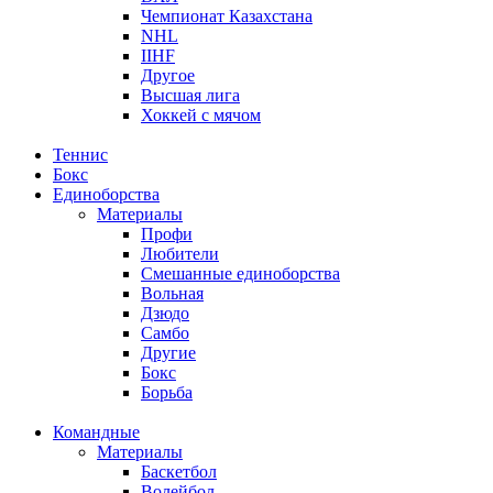
Чемпионат Казахстана
NHL
IIHF
Другое
Высшая лига
Хоккей с мячом
Теннис
Бокс
Единоборства
Материалы
Профи
Любители
Смешанные единоборства
Вольная
Дзюдо
Самбо
Другие
Бокс
Борьба
Командные
Материалы
Баскетбол
Волейбол