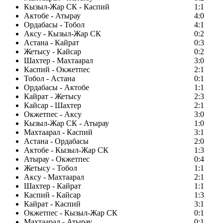
Кызыл-Жар СК - Каспий
1:1
Актобе - Атырау
4:0
Ордабасы - Тобол
4:1
Аксу - Кызыл-Жар СК
0:2
Астана - Кайрат
0:3
Жетысу - Кайсар
0:2
Шахтер - Махтаарал
3:0
Каспий - Окжетпес
2:1
Тобол - Астана
0:1
Ордабасы - Актобе
1:1
Кайрат - Жетысу
2:3
Кайсар - Шахтер
2:1
Окжетпес - Аксу
3:0
Кызыл-Жар СК - Атырау
1:0
Махтаарал - Каспий
3:1
Астана - Ордабасы
2:0
Актобе - Кызыл-Жар СК
1:3
Атырау - Окжетпес
0:4
Жетысу - Тобол
1:1
Аксу - Махтаарал
2:1
Шахтер - Кайрат
1:1
Каспий - Кайсар
1:3
Кайрат - Каспий
3:1
Окжетпес - Кызыл-Жар СК
0:1
Махтаарал - Атырау
0:1