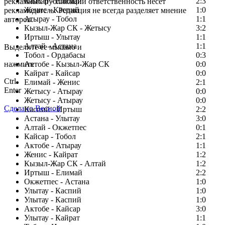
Кайсар - Елимай
2:3
рекламных публикаций ответственность несет
Женис - Каспий
1:0
рекламодатель. Редакция не всегда разделяет мнение
Атырау - Тобол
1:1
авторов.
Кызыл-Жар СК - Жетысу
3:2
Заметили ошибку в тексте?
Иртыш - Улытау
1:1
Алтай - Астана
1:1
Выделите ее мышью и
Тобол - Ордабасы
0:3
нажмите
Актобе - Кызыл-Жар СК
0:0
Кайрат - Кайсар
0:0
Ctrl
Елимай - Женис
2:1
Enter
Жетысу - Атырау
0:0
Жетысу - Атырау
0:0
Сделано Весной
Каспий - Иртыш
2:2
Астана - Улытау
3:0
Алтай - Окжетпес
0:1
Кайсар - Тобол
2:1
Актобе - Атырау
1:1
Женис - Кайрат
1:2
Кызыл-Жар СК - Алтай
1:2
Иртыш - Елимай
2:2
Окжетпес - Астана
1:0
Улытау - Каспий
1:0
Улытау - Каспий
1:0
Актобе - Кайсар
3:0
Улытау - Кайрат
1:1