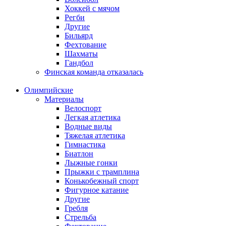
Хоккей с мячом
Регби
Другие
Бильярд
Фехтование
Шахматы
Гандбол
Финская команда отказалась
Олимпийские
Материалы
Велоспорт
Легкая атлетика
Водные виды
Тяжелая атлетика
Гимнастика
Биатлон
Лыжные гонки
Прыжки с трамплина
Конькобежный спорт
Фигурное катание
Другие
Гребля
Стрельба