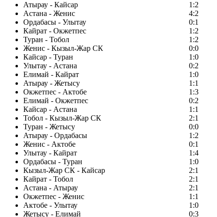
Атырау - Кайсар
1:2
Астана - Женис
4:2
Ордабасы - Улытау
0:1
Кайрат - Окжетпес
1:2
Туран - Тобол
1:2
Женис - Кызыл-Жар СК
0:0
Кайсар - Туран
1:0
Улытау - Астана
0:2
Елимай - Кайрат
1:0
Атырау - Жетысу
1:1
Окжетпес - Актобе
1:3
Елимай - Окжетпес
0:2
Кайсар - Астана
1:1
Тобол - Кызыл-Жар СК
2:1
Туран - Жетысу
0:0
Атырау - Ордабасы
1:2
Женис - Актобе
0:1
Улытау - Кайрат
1:4
Ордабасы - Туран
1:0
Кызыл-Жар СК - Кайсар
2:1
Кайрат - Тобол
2:1
Астана - Атырау
2:1
Окжетпес - Женис
1:1
Актобе - Улытау
1:0
Жетысу - Елимай
0:3