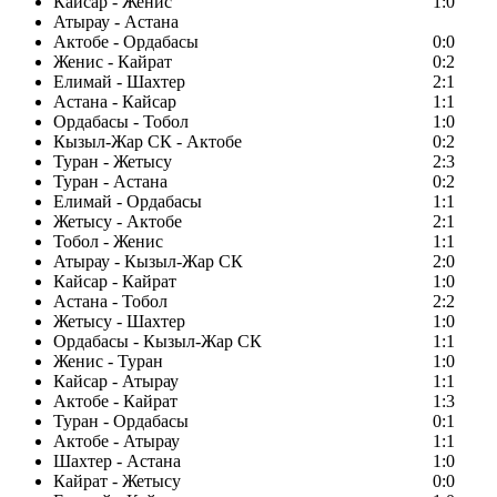
Кайсар - Женис
1:0
Атырау - Астана
Актобе - Ордабасы
0:0
Женис - Кайрат
0:2
Елимай - Шахтер
2:1
Астана - Кайсар
1:1
Ордабасы - Тобол
1:0
Кызыл-Жар СК - Актобе
0:2
Туран - Жетысу
2:3
Туран - Астана
0:2
Елимай - Ордабасы
1:1
Жетысу - Актобе
2:1
Тобол - Женис
1:1
Атырау - Кызыл-Жар СК
2:0
Кайсар - Кайрат
1:0
Астана - Тобол
2:2
Жетысу - Шахтер
1:0
Ордабасы - Кызыл-Жар СК
1:1
Женис - Туран
1:0
Кайсар - Атырау
1:1
Актобе - Кайрат
1:3
Туран - Ордабасы
0:1
Актобе - Атырау
1:1
Шахтер - Астана
1:0
Кайрат - Жетысу
0:0