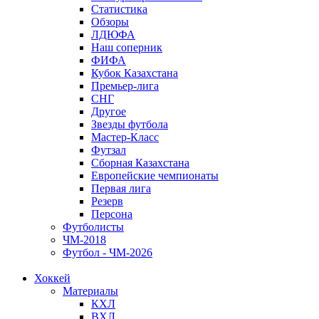
Статистика
Обзоры
ЛДЮФА
Наш соперник
ФИФА
Кубок Казахстана
Премьер-лига
СНГ
Другое
Звезды футбола
Мастер-Класс
Футзал
Сборная Казахстана
Европейские чемпионаты
Первая лига
Резерв
Персона
Футболисты
ЧМ-2018
Футбол - ЧМ-2026
Хоккей
Материалы
КХЛ
ВХЛ