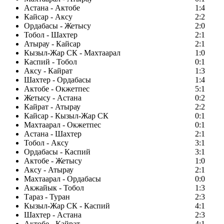
Астана - Актобе
1:4
Кайсар - Аксу
2:2
Ордабасы - Жетысу
2:0
Тобол - Шахтер
2:1
Атырау - Кайсар
2:1
Кызыл-Жар СК - Махтаарал
1:0
Каспий - Тобол
0:1
Аксу - Кайрат
1:3
Шахтер - Ордабасы
1:4
Актобе - Окжетпес
5:1
Жетысу - Астана
0:2
Кайрат - Атырау
2:2
Кайсар - Кызыл-Жар СК
0:1
Махтаарал - Окжетпес
0:1
Астана - Шахтер
2:1
Тобол - Аксу
3:1
Ордабасы - Каспий
3:1
Актобе - Жетысу
1:0
Аксу - Атырау
2:1
Махтаарал - Ордабасы
0:0
Акжайык - Тобол
1:3
Тараз - Туран
2:3
Кызыл-Жар СК - Каспий
4:1
Шахтер - Астана
2:3
Актобе - Кайрат
4:1