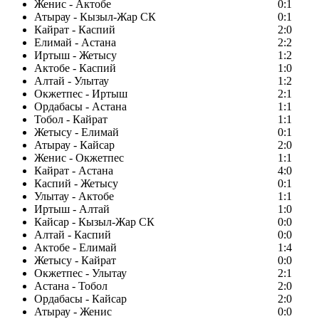
Женис - Актобе
0:1
Атырау - Кызыл-Жар СК
0:1
Кайрат - Каспий
2:0
Елимай - Астана
2:2
Иртыш - Жетысу
1:2
Актобе - Каспий
1:0
Алтай - Улытау
1:2
Окжетпес - Иртыш
2:1
Ордабасы - Астана
1:1
Тобол - Кайрат
1:1
Жетысу - Елимай
0:1
Атырау - Кайсар
2:0
Женис - Окжетпес
1:1
Кайрат - Астана
4:0
Каспий - Жетысу
0:1
Улытау - Актобе
1:1
Иртыш - Алтай
1:0
Кайсар - Кызыл-Жар СК
0:0
Алтай - Каспий
0:0
Актобе - Елимай
1:4
Жетысу - Кайрат
0:0
Окжетпес - Улытау
2:1
Астана - Тобол
2:0
Ордабасы - Кайсар
2:0
Атырау - Женис
0:0