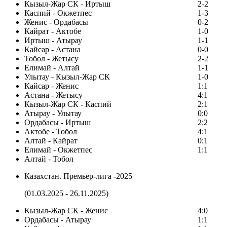
Кызыл-Жар СК - Иртыш
2-2
Каспий - Окжетпес
1-3
Женис - Ордабасы
0-2
Кайрат - Актобе
1-0
Иртыш - Атырау
1-1
Кайсар - Астана
0-0
Тобол - Жетысу
2-2
Елимай - Алтай
1-1
Улытау - Кызыл-Жар СК
1-0
Кайсар - Женис
1:1
Астана - Жетысу
4:1
Кызыл-Жар СК - Каспий
2:1
Атырау - Улытау
0:0
Ордабасы - Иртыш
2:2
Актобе - Тобол
4:1
Алтай - Кайрат
0:1
Елимай - Окжетпес
1:1
Алтай - Тобол
Казахстан. Премьер-лига -2025
(01.03.2025 - 26.11.2025)
Кызыл-Жар СК - Женис
4:0
Ордабасы - Атырау
1:1