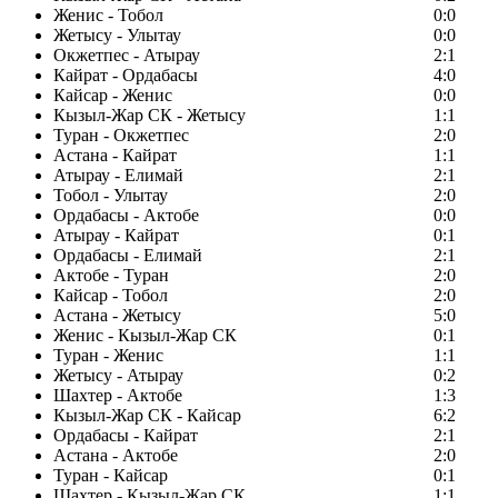
Женис - Тобол
0:0
Жетысу - Улытау
0:0
Окжетпес - Атырау
2:1
Кайрат - Ордабасы
4:0
Кайсар - Женис
0:0
Кызыл-Жар СК - Жетысу
1:1
Туран - Окжетпес
2:0
Астана - Кайрат
1:1
Атырау - Елимай
2:1
Тобол - Улытау
2:0
Ордабасы - Актобе
0:0
Атырау - Кайрат
0:1
Ордабасы - Елимай
2:1
Актобе - Туран
2:0
Кайсар - Тобол
2:0
Астана - Жетысу
5:0
Женис - Кызыл-Жар СК
0:1
Туран - Женис
1:1
Жетысу - Атырау
0:2
Шахтер - Актобе
1:3
Кызыл-Жар СК - Кайсар
6:2
Ордабасы - Кайрат
2:1
Астана - Актобе
2:0
Туран - Кайсар
0:1
Шахтер - Кызыл-Жар СК
1:1