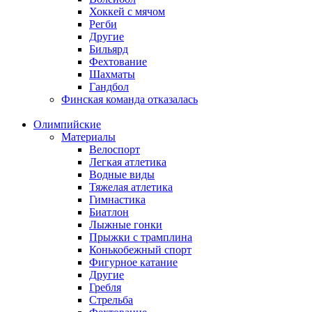
Хоккей с мячом
Регби
Другие
Бильярд
Фехтование
Шахматы
Гандбол
Финская команда отказалась
Олимпийские
Материалы
Велоспорт
Легкая атлетика
Водные виды
Тяжелая атлетика
Гимнастика
Биатлон
Лыжные гонки
Прыжки с трамплина
Конькобежный спорт
Фигурное катание
Другие
Гребля
Стрельба