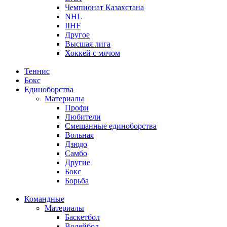
Чемпионат Казахстана
NHL
IIHF
Другое
Высшая лига
Хоккей с мячом
Теннис
Бокс
Единоборства
Материалы
Профи
Любители
Смешанные единоборства
Вольная
Дзюдо
Самбо
Другие
Бокс
Борьба
Командные
Материалы
Баскетбол
Волейбол