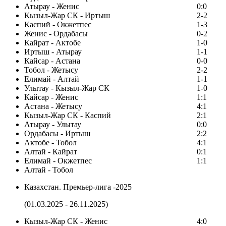
Атырау - Женис
0:0
Кызыл-Жар СК - Иртыш
2-2
Каспий - Окжетпес
1-3
Женис - Ордабасы
0-2
Кайрат - Актобе
1-0
Иртыш - Атырау
1-1
Кайсар - Астана
0-0
Тобол - Жетысу
2-2
Елимай - Алтай
1-1
Улытау - Кызыл-Жар СК
1-0
Кайсар - Женис
1:1
Астана - Жетысу
4:1
Кызыл-Жар СК - Каспий
2:1
Атырау - Улытау
0:0
Ордабасы - Иртыш
2:2
Актобе - Тобол
4:1
Алтай - Кайрат
0:1
Елимай - Окжетпес
1:1
Алтай - Тобол
Казахстан. Премьер-лига -2025
(01.03.2025 - 26.11.2025)
Кызыл-Жар СК - Женис
4:0