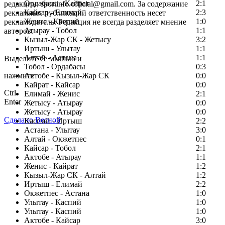
Ордабасы - Кайрат
2:1
редакции: sportinfo.official@gmail.com. За содержание
Кайсар - Елимай
2:3
рекламных публикаций ответственность несет
Женис - Каспий
1:0
рекламодатель. Редакция не всегда разделяет мнение
Атырау - Тобол
1:1
авторов.
Кызыл-Жар СК - Жетысу
3:2
Заметили ошибку в тексте?
Иртыш - Улытау
1:1
Алтай - Астана
1:1
Выделите ее мышью и
Тобол - Ордабасы
0:3
нажмите
Актобе - Кызыл-Жар СК
0:0
Кайрат - Кайсар
0:0
Ctrl
Елимай - Женис
2:1
Enter
Жетысу - Атырау
0:0
Жетысу - Атырау
0:0
Сделано Весной
Каспий - Иртыш
2:2
Астана - Улытау
3:0
Алтай - Окжетпес
0:1
Кайсар - Тобол
2:1
Актобе - Атырау
1:1
Женис - Кайрат
1:2
Кызыл-Жар СК - Алтай
1:2
Иртыш - Елимай
2:2
Окжетпес - Астана
1:0
Улытау - Каспий
1:0
Улытау - Каспий
1:0
Актобе - Кайсар
3:0