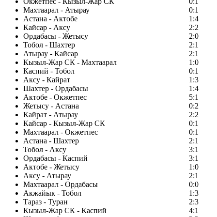
Окжетпес - Кызыл-Жар СК
0:1
Махтаарал - Атырау
0:1
Астана - Актобе
1:4
Кайсар - Аксу
2:2
Ордабасы - Жетысу
2:0
Тобол - Шахтер
2:1
Атырау - Кайсар
2:1
Кызыл-Жар СК - Махтаарал
1:0
Каспий - Тобол
0:1
Аксу - Кайрат
1:3
Шахтер - Ордабасы
1:4
Актобе - Окжетпес
5:1
Жетысу - Астана
0:2
Кайрат - Атырау
2:2
Кайсар - Кызыл-Жар СК
0:1
Махтаарал - Окжетпес
0:1
Астана - Шахтер
2:1
Тобол - Аксу
3:1
Ордабасы - Каспий
3:1
Актобе - Жетысу
1:0
Аксу - Атырау
2:1
Махтаарал - Ордабасы
0:0
Акжайык - Тобол
1:3
Тараз - Туран
2:3
Кызыл-Жар СК - Каспий
4:1