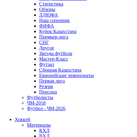
Статистика
Обзоры
ЛДЮФА
Наш соперник
ФИФА
Кубок Казахстана
Премьер-лига
СНГ
Другое
Звезды футбола
Мастер-Класс
Футзал
Сборная Казахстана
Европейские чемпионаты
Первая лига
Резерв
Персона
Футболисты
ЧМ-2018
Футбол - ЧМ-2026
Хоккей
Материалы
КХЛ
ВХЛ