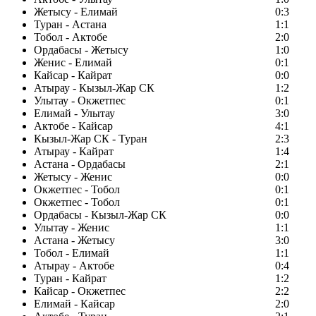
Жетысу - Елимай
0:3
Туран - Астана
1:1
Тобол - Актобе
2:0
Ордабасы - Жетысу
1:0
Женис - Елимай
0:1
Кайсар - Кайрат
0:0
Атырау - Кызыл-Жар СК
1:2
Улытау - Окжетпес
0:1
Елимай - Улытау
3:0
Актобе - Кайсар
4:1
Кызыл-Жар СК - Туран
2:3
Атырау - Кайрат
1:4
Астана - Ордабасы
2:1
Жетысу - Женис
0:0
Окжетпес - Тобол
0:1
Окжетпес - Тобол
0:1
Ордабасы - Кызыл-Жар СК
0:0
Улытау - Женис
1:1
Астана - Жетысу
3:0
Тобол - Елимай
1:1
Атырау - Актобе
0:4
Туран - Кайрат
1:2
Кайсар - Окжетпес
2:2
Елимай - Кайсар
2:0