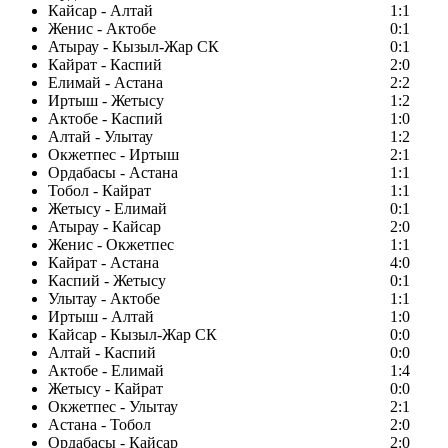
Кайсар - Алтай
1:1
Женис - Актобе
0:1
Атырау - Кызыл-Жар СК
0:1
Кайрат - Каспий
2:0
Елимай - Астана
2:2
Иртыш - Жетысу
1:2
Актобе - Каспий
1:0
Алтай - Улытау
1:2
Окжетпес - Иртыш
2:1
Ордабасы - Астана
1:1
Тобол - Кайрат
1:1
Жетысу - Елимай
0:1
Атырау - Кайсар
2:0
Женис - Окжетпес
1:1
Кайрат - Астана
4:0
Каспий - Жетысу
0:1
Улытау - Актобе
1:1
Иртыш - Алтай
1:0
Кайсар - Кызыл-Жар СК
0:0
Алтай - Каспий
0:0
Актобе - Елимай
1:4
Жетысу - Кайрат
0:0
Окжетпес - Улытау
2:1
Астана - Тобол
2:0
Ордабасы - Кайсар
2:0