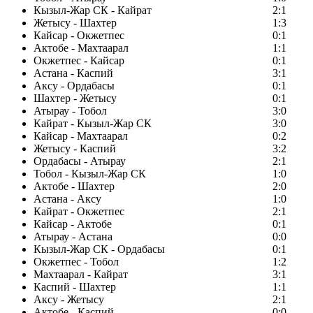
Кызыл-Жар СК - Кайрат
2:1
Жетысу - Шахтер
1:3
Кайсар - Окжетпес
0:1
Актобе - Махтаарал
1:1
Окжетпес - Кайсар
0:1
Астана - Каспий
3:1
Аксу - Ордабасы
0:1
Шахтер - Жетысу
0:1
Атырау - Тобол
3:0
Кайрат - Кызыл-Жар СК
3:0
Кайсар - Махтаарал
0:2
Жетысу - Каспий
3:2
Ордабасы - Атырау
2:1
Тобол - Кызыл-Жар СК
1:0
Актобе - Шахтер
2:0
Астана - Аксу
1:0
Кайрат - Окжетпес
2:1
Кайсар - Актобе
0:1
Атырау - Астана
0:0
Кызыл-Жар СК - Ордабасы
0:1
Окжетпес - Тобол
1:2
Махтаарал - Кайрат
3:1
Каспий - Шахтер
1:1
Аксу - Жетысу
2:1
Актобе - Каспий
0:0