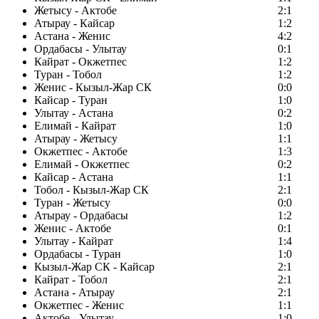
Жетысу - Актобе
2:1
Атырау - Кайсар
1:2
Астана - Женис
4:2
Ордабасы - Улытау
0:1
Кайрат - Окжетпес
1:2
Туран - Тобол
1:2
Женис - Кызыл-Жар СК
0:0
Кайсар - Туран
1:0
Улытау - Астана
0:2
Елимай - Кайрат
1:0
Атырау - Жетысу
1:1
Окжетпес - Актобе
1:3
Елимай - Окжетпес
0:2
Кайсар - Астана
1:1
Тобол - Кызыл-Жар СК
2:1
Туран - Жетысу
0:0
Атырау - Ордабасы
1:2
Женис - Актобе
0:1
Улытау - Кайрат
1:4
Ордабасы - Туран
1:0
Кызыл-Жар СК - Кайсар
2:1
Кайрат - Тобол
2:1
Астана - Атырау
2:1
Окжетпес - Женис
1:1
Актобе - Улытау
1:0