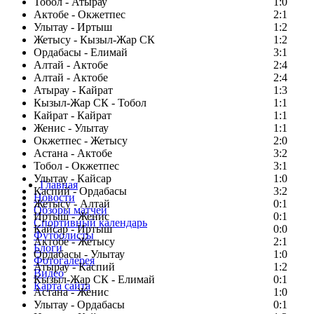
Тобол - Атырау
1:0
Актобе - Окжетпес
2:1
Улытау - Иртыш
1:2
Жетысу - Кызыл-Жар СК
1:2
Ордабасы - Елимай
3:1
Алтай - Актобе
2:4
Алтай - Актобе
2:4
Атырау - Кайрат
1:3
Кызыл-Жар СК - Тобол
1:1
Кайрат - Кайрат
1:1
Женис - Улытау
1:1
Окжетпес - Жетысу
2:0
Астана - Актобе
3:2
Тобол - Окжетпес
3:1
Улытау - Кайсар
1:0
Главная
Каспий - Ордабасы
3:2
Новости
Жетысу - Алтай
0:1
Обзоры матчей
Иртыш - Женис
0:1
Спортивный календарь
Кайсар - Иртыш
0:0
Футболисты
Актобе - Жетысу
2:1
Блоги
Ордабасы - Улытау
1:0
Фотогалерея
Атырау - Каспий
1:2
Видео
Кызыл-Жар СК - Елимай
0:1
Карта сайта
Астана - Женис
1:0
Улытау - Ордабасы
0:1