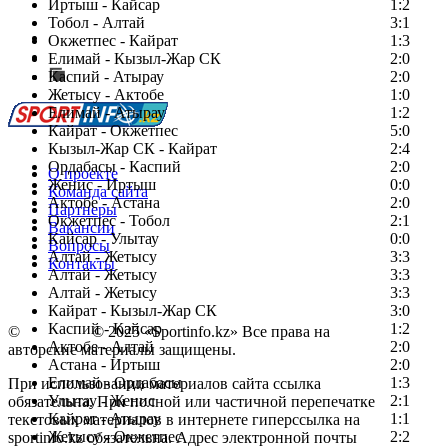
Иртыш - Кайсар
1:2
Тобол - Алтай
3:1
Есть идея?
Окжетпес - Кайрат
1:3
Сообщить о мероприятии
Елимай - Кызыл-Жар СК
2:0
Каспий - Атырау
Перейти на старый сайт
2:0
Жетысу - Актобе
1:0
Елимай - Атырау
1:2
Кайрат - Окжетпес
5:0
Кызыл-Жар СК - Кайрат
2:4
Ордабасы - Каспий
2:0
О проекте
Женис - Иртыш
0:0
Команда сайта
Актобе - Астана
2:0
Партнеры
Окжетпес - Тобол
2:1
Вакансии
Кайсар - Улытау
0:0
Вопросы
Алтай - Жетысу
3:3
Контакты
Алтай - Жетысу
3:3
Алтай - Жетысу
3:3
Кайрат - Кызыл-Жар СК
3:0
Каспий - Кайсар
1:2
©
Copyright
© 2025 «Sportinfo.kz» Все права на
Актобе - Алтай
2:0
авторские материалы защищены.
Астана - Иртыш
2:0
Елимай - Ордабасы
1:3
При использовании материалов сайта ссылка
Улытау - Женис
2:1
обязательна. При полной или частичной перепечатке
Кайрат - Атырау
1:1
текстовых материалов в интернете гиперссылка на
Жетысу - Окжетпес
2:2
sportinfo.kz обязательна. Адрес электронной почты