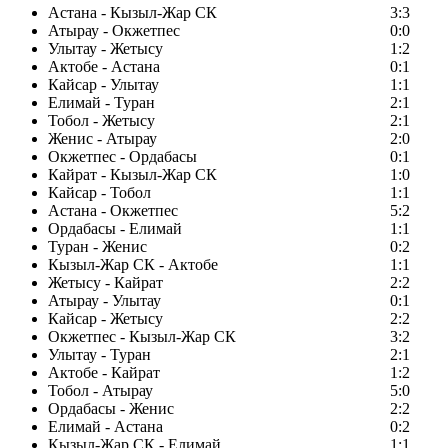
Астана - Кызыл-Жар СК
3:3
Атырау - Окжетпес
0:0
Улытау - Жетысу
1:2
Актобе - Астана
0:1
Кайсар - Улытау
1:1
Елимай - Туран
2:1
Тобол - Жетысу
2:1
Женис - Атырау
2:0
Окжетпес - Ордабасы
0:1
Кайрат - Кызыл-Жар СК
1:0
Кайсар - Тобол
1:1
Астана - Окжетпес
5:2
Ордабасы - Елимай
1:1
Туран - Женис
0:2
Кызыл-Жар СК - Актобе
1:1
Жетысу - Кайрат
2:2
Атырау - Улытау
0:1
Кайсар - Жетысу
2:2
Окжетпес - Кызыл-Жар СК
3:2
Улытау - Туран
2:1
Актобе - Кайрат
1:2
Тобол - Атырау
5:0
Ордабасы - Женис
2:2
Елимай - Астана
0:2
Кызыл-Жар СК - Елимай
1:1