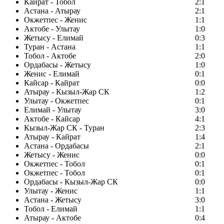
Кайрат - Тобол
2:1
Астана - Атырау
2:1
Окжетпес - Женис
1:1
Актобе - Улытау
1:0
Жетысу - Елимай
0:3
Туран - Астана
1:1
Тобол - Актобе
2:0
Ордабасы - Жетысу
1:0
Женис - Елимай
0:1
Кайсар - Кайрат
0:0
Атырау - Кызыл-Жар СК
1:2
Улытау - Окжетпес
0:1
Елимай - Улытау
3:0
Актобе - Кайсар
4:1
Кызыл-Жар СК - Туран
2:3
Атырау - Кайрат
1:4
Астана - Ордабасы
2:1
Жетысу - Женис
0:0
Окжетпес - Тобол
0:1
Окжетпес - Тобол
0:1
Ордабасы - Кызыл-Жар СК
0:0
Улытау - Женис
1:1
Астана - Жетысу
3:0
Тобол - Елимай
1:1
Атырау - Актобе
0:4