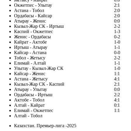
Окжетпес - Улытау
2:1
Астана - Тобол
2:0
Ордабасы - Кайсар
2:0
Атырау - Женис
0:0
Кызыл-Жар СК - Иртыш
2-2
Каспий - Окжетпес
1-3
Женис - Ордабасы
0-2
Кайрат - Актобе
1-0
Иртыш - Атырау
1-1
Кайсар - Астана
0-0
Тобол - Жетысу
2-2
Елимай - Алтай
1-1
Улытау - Кызыл-Жар СК
1-0
Кайсар - Женис
1:1
Астана - Жетысу
4:1
Кызыл-Жар СК - Каспий
2:1
Атырау - Улытау
0:0
Ордабасы - Иртыш
2:2
Актобе - Тобол
4:1
Алтай - Кайрат
0:1
Елимай - Окжетпес
1:1
Алтай - Тобол
Казахстан. Премьер-лига -2025