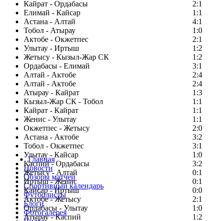
Кайрат - Ордабасы
2:1
Елимай - Кайсар
1:1
Астана - Алтай
4:1
Тобол - Атырау
1:0
Актобе - Окжетпес
2:1
Улытау - Иртыш
1:2
Жетысу - Кызыл-Жар СК
1:2
Ордабасы - Елимай
3:1
Алтай - Актобе
2:4
Алтай - Актобе
2:4
Атырау - Кайрат
1:3
Кызыл-Жар СК - Тобол
1:1
Кайрат - Кайрат
1:1
Женис - Улытау
1:1
Окжетпес - Жетысу
2:0
Астана - Актобе
3:2
Тобол - Окжетпес
3:1
Улытау - Кайсар
1:0
Главная
Каспий - Ордабасы
3:2
Новости
Жетысу - Алтай
0:1
Обзоры матчей
Иртыш - Женис
0:1
Спортивный календарь
Кайсар - Иртыш
0:0
Футболисты
Актобе - Жетысу
2:1
Блоги
Ордабасы - Улытау
1:0
Фотогалерея
Атырау - Каспий
1:2