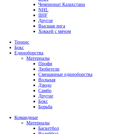
Чемпионат Казахстана
NHL
IIHF
Другое
Высшая лига
Хоккей с мячом
Теннис
Бокс
Единоборства
Материалы
Профи
Любители
Смешанные единоборства
Вольная
Дзюдо
Самбо
Другие
Бокс
Борьба
Командные
Материалы
Баскетбол
Волейбол