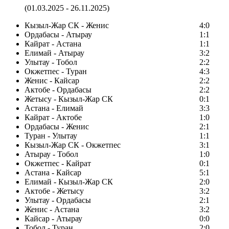
(01.03.2025 - 26.11.2025)
Кызыл-Жар СК - Женис
4:0
Ордабасы - Атырау
1:1
Кайрат - Астана
1:1
Елимай - Атырау
3:2
Улытау - Тобол
2:2
Окжетпес - Туран
4:3
Женис - Кайсар
2:2
Актобе - Ордабасы
2:2
Жетысу - Кызыл-Жар СК
0:1
Астана - Елимай
3:3
Кайрат - Актобе
1:0
Ордабасы - Женис
2:1
Туран - Улытау
1:1
Кызыл-Жар СК - Окжетпес
3:1
Атырау - Тобол
1:0
Окжетпес - Кайрат
0:1
Астана - Кайсар
5:1
Елимай - Кызыл-Жар СК
2:0
Актобе - Жетысу
3:2
Улытау - Ордабасы
2:1
Женис - Астана
3:2
Кайсар - Атырау
0:0
Тобол - Туран
2:0