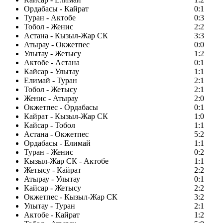
Ордабасы - Кайрат
0:1
Туран - Актобе
0:3
Тобол - Женис
2:2
Астана - Кызыл-Жар СК
3:3
Атырау - Окжетпес
0:0
Улытау - Жетысу
1:2
Актобе - Астана
0:1
Кайсар - Улытау
1:1
Елимай - Туран
2:1
Тобол - Жетысу
2:1
Женис - Атырау
2:0
Окжетпес - Ордабасы
0:1
Кайрат - Кызыл-Жар СК
1:0
Кайсар - Тобол
1:1
Астана - Окжетпес
5:2
Ордабасы - Елимай
1:1
Туран - Женис
0:2
Кызыл-Жар СК - Актобе
1:1
Жетысу - Кайрат
2:2
Атырау - Улытау
0:1
Кайсар - Жетысу
2:2
Окжетпес - Кызыл-Жар СК
3:2
Улытау - Туран
2:1
Актобе - Кайрат
1:2