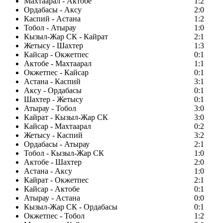
Махтаарал - Актобе
1:2
Ордабасы - Аксу
2:0
Каспий - Астана
1:2
Тобол - Атырау
1:0
Кызыл-Жар СК - Кайрат
2:1
Жетысу - Шахтер
1:3
Кайсар - Окжетпес
0:1
Актобе - Махтаарал
1:1
Окжетпес - Кайсар
0:1
Астана - Каспий
3:1
Аксу - Ордабасы
0:1
Шахтер - Жетысу
0:1
Атырау - Тобол
3:0
Кайрат - Кызыл-Жар СК
3:0
Кайсар - Махтаарал
0:2
Жетысу - Каспий
3:2
Ордабасы - Атырау
2:1
Тобол - Кызыл-Жар СК
1:0
Актобе - Шахтер
2:0
Астана - Аксу
1:0
Кайрат - Окжетпес
2:1
Кайсар - Актобе
0:1
Атырау - Астана
0:0
Кызыл-Жар СК - Ордабасы
0:1
Окжетпес - Тобол
1:2