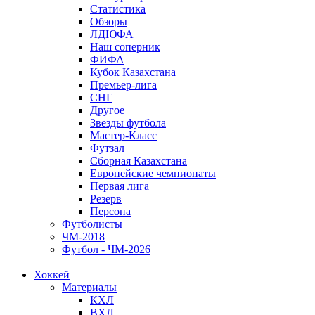
Статистика
Обзоры
ЛДЮФА
Наш соперник
ФИФА
Кубок Казахстана
Премьер-лига
СНГ
Другое
Звезды футбола
Мастер-Класс
Футзал
Сборная Казахстана
Европейские чемпионаты
Первая лига
Резерв
Персона
Футболисты
ЧМ-2018
Футбол - ЧМ-2026
Хоккей
Материалы
КХЛ
ВХЛ