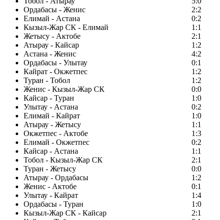
Тобол - Атырау
5:0
Ордабасы - Женис
2:2
Елимай - Астана
0:2
Кызыл-Жар СК - Елимай
1:1
Жетысу - Актобе
2:1
Атырау - Кайсар
1:2
Астана - Женис
4:2
Ордабасы - Улытау
0:1
Кайрат - Окжетпес
1:2
Туран - Тобол
1:2
Женис - Кызыл-Жар СК
0:0
Кайсар - Туран
1:0
Улытау - Астана
0:2
Елимай - Кайрат
1:0
Атырау - Жетысу
1:1
Окжетпес - Актобе
1:3
Елимай - Окжетпес
0:2
Кайсар - Астана
1:1
Тобол - Кызыл-Жар СК
2:1
Туран - Жетысу
0:0
Атырау - Ордабасы
1:2
Женис - Актобе
0:1
Улытау - Кайрат
1:4
Ордабасы - Туран
1:0
Кызыл-Жар СК - Кайсар
2:1