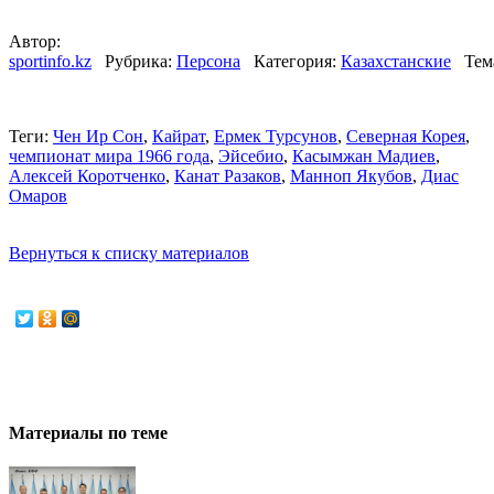
Автор:
sportinfo.kz
Рубрика:
Персона
Категория:
Казахстанские
Тем
Теги:
Чен Ир Сон
,
Кайрат
,
Ермек Турсунов
,
Северная Корея
,
чемпионат мира 1966 года
,
Эйсебио
,
Касымжан Мадиев
,
Алексей Коротченко
,
Канат Разаков
,
Манноп Якубов
,
Диас
Омаров
Вернуться к списку материалов
Материалы по теме