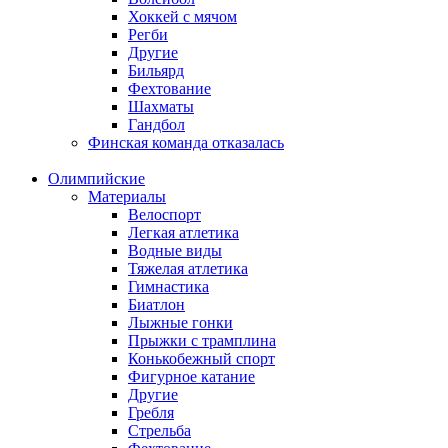
Хоккей с мячом
Регби
Другие
Бильярд
Фехтование
Шахматы
Гандбол
Финская команда отказалась
Олимпийские
Материалы
Велоспорт
Легкая атлетика
Водные виды
Тяжелая атлетика
Гимнастика
Биатлон
Лыжные гонки
Прыжки с трамплина
Конькобежный спорт
Фигурное катание
Другие
Гребля
Стрельба