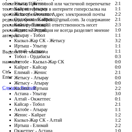
Улытау - Женис
2:1
обязательна. При полной или частичной перепечатке
Кайрат - Атырау
1:1
текстовых материалов в интернете гиперссылка на
Жетысу - Окжетпес
2:2
sportinfo.kz обязательна. Адрес электронной почты
Ордабасы - Кайрат
2:1
редакции: sportinfo.official@gmail.com. За содержание
Кайсар - Елимай
2:3
рекламных публикаций ответственность несет
Женис - Каспий
1:0
рекламодатель. Редакция не всегда разделяет мнение
Атырау - Тобол
1:1
авторов.
Кызыл-Жар СК - Жетысу
3:2
Заметили ошибку в тексте?
Иртыш - Улытау
1:1
Алтай - Астана
1:1
Выделите ее мышью и
Тобол - Ордабасы
0:3
нажмите
Актобе - Кызыл-Жар СК
0:0
Кайрат - Кайсар
0:0
Ctrl
Елимай - Женис
2:1
Enter
Жетысу - Атырау
0:0
Жетысу - Атырау
0:0
Сделано Весной
Каспий - Иртыш
2:2
Астана - Улытау
3:0
Алтай - Окжетпес
0:1
Кайсар - Тобол
2:1
Актобе - Атырау
1:1
Женис - Кайрат
1:2
Кызыл-Жар СК - Алтай
1:2
Иртыш - Елимай
2:2
Окжетпес - Астана
1:0