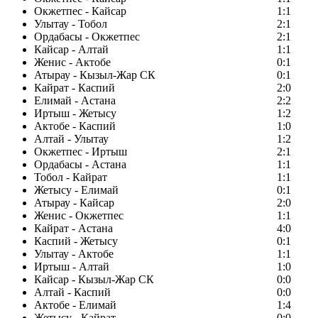
Окжетпес - Кайсар
1:1
Улытау - Тобол
2:1
Ордабасы - Окжетпес
2:1
Кайсар - Алтай
1:1
Женис - Актобе
0:1
Атырау - Кызыл-Жар СК
0:1
Кайрат - Каспий
2:0
Елимай - Астана
2:2
Иртыш - Жетысу
1:2
Актобе - Каспий
1:0
Алтай - Улытау
1:2
Окжетпес - Иртыш
2:1
Ордабасы - Астана
1:1
Тобол - Кайрат
1:1
Жетысу - Елимай
0:1
Атырау - Кайсар
2:0
Женис - Окжетпес
1:1
Кайрат - Астана
4:0
Каспий - Жетысу
0:1
Улытау - Актобе
1:1
Иртыш - Алтай
1:0
Кайсар - Кызыл-Жар СК
0:0
Алтай - Каспий
0:0
Актобе - Елимай
1:4
Жетысу - Кайрат
0:0