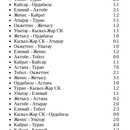
Кайсар - Ордабасы
1:1
Елимай - Актобе
2:1
Женис - Кайрат
1:2
Атырау - Туран
1:1
Окжетпес - Жетысу
1:2
Улытау - Кызыл-Жар СК
1:1
Жетысу - Ордабасы
1:0
Кызыл-Жар СК - Атырау
0:1
Окжетпес - Улытау
1:0
Елимай - Женис
1:2
Актобе - Тобол
0:0
Кайрат - Кайсар
1:1
Астана - Туран
7:0
Тобол - Окжетпес
2:1
Женис - Жетысу
3:1
Ордабасы - Астана
1:0
Туран - Кызыл-Жар СК
1:2
Улытау - Елимай
1:1
Жетысу - Астана
0:2
Актобе - Атырау
2:0
Елимай - Тобол
2:3
Кызыл-Жар СК - Ордабасы
0:0
Женис - Улытау
2:0
Кайрат - Туран
4:0
Кайсар - Елимай
1:2