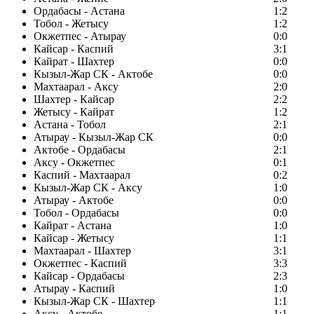
Ордабасы - Астана
1:2
Тобол - Жетысу
1:2
Окжетпес - Атырау
0:0
Кайсар - Каспий
3:1
Кайрат - Шахтер
0:0
Кызыл-Жар СК - Актобе
0:0
Махтаарал - Аксу
2:0
Шахтер - Кайсар
2:2
Жетысу - Кайрат
1:2
Астана - Тобол
2:1
Атырау - Кызыл-Жар СК
0:0
Актобе - Ордабасы
2:1
Аксу - Окжетпес
0:1
Каспий - Махтаарал
0:2
Кызыл-Жар СК - Аксу
1:0
Атырау - Актобе
0:0
Тобол - Ордабасы
0:0
Кайрат - Астана
1:0
Кайсар - Жетысу
1:1
Махтаарал - Шахтер
3:1
Окжетпес - Каспий
3:3
Кайсар - Ордабасы
2:3
Атырау - Каспий
1:0
Кызыл-Жар СК - Шахтер
1:1
Аксу - Актобе
1:1