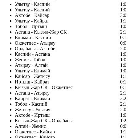
Улытау - Каспий
1:0
Улытау - Каспий
1:0
Актобе - Кайсар
3:0
Улытау - Кайрат
1:1
Тобол - Иртыш
1:0
Астана - Кызыл-Жар СК
2:1
Елимай - Каспий
0:1
Окжетпес - Атырау
0:0
Ордабасы - Актобе
2:0
Каспий - Астана
1:0
Женис - Тобол
1:0
Атырау - Алтай
1:0
Улытау - Елимай
1:0
Кайсар - Жетысу
1:1
Иртыш - Кайрат
0:1
Кызыл-Жар СК - Окжетпес
0:1
Астана - Атырау
2:1
Кайрат - Елимай
2:2
Тобол - Каспий
2:1
Жетысу - Улытау
2:0
Актобе - Иртыш
1:0
Кызыл-Жар СК - Ордабасы
1:2
Алтай - Женис
0:0
Окжетпес - Кайсар
1:1
Окжетпес - Кайсар
1:1