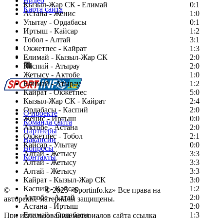
Видео
Кызыл-Жар СК - Елимай
0:1
Карта сайта
Астана - Женис
1:0
Улытау - Ордабасы
0:1
Иртыш - Кайсар
1:2
Тобол - Алтай
3:1
Есть идея?
Окжетпес - Кайрат
1:3
Сообщить о мероприятии
Елимай - Кызыл-Жар СК
2:0
Каспий - Атырау
Перейти на старый сайт
2:0
Жетысу - Актобе
1:0
Елимай - Атырау
1:2
Кайрат - Окжетпес
5:0
Кызыл-Жар СК - Кайрат
2:4
Ордабасы - Каспий
2:0
О проекте
Женис - Иртыш
0:0
Команда сайта
Актобе - Астана
2:0
Партнеры
Окжетпес - Тобол
2:1
Вакансии
Кайсар - Улытау
0:0
Вопросы
Алтай - Жетысу
3:3
Контакты
Алтай - Жетысу
3:3
Алтай - Жетысу
3:3
Кайрат - Кызыл-Жар СК
3:0
Каспий - Кайсар
1:2
©
Copyright
© 2025 «Sportinfo.kz» Все права на
Актобе - Алтай
2:0
авторские материалы защищены.
Астана - Иртыш
2:0
Елимай - Ордабасы
1:3
При использовании материалов сайта ссылка