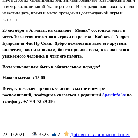
Из-за строгих карантинных мер запланированный товарищеский матч
и вечер воспоминаний был перенесен. И вот радостная новость: стали
известны дата, время и место проведения долгожданной игры и
встречи.
23 октября в Алматы, на стадионе "Медик" состоится матч в
честь 100-летия известного игрока и тренера "Кайрата" Андрея
Буировича Чен Ир Сона. Добро пожаловать всем его друзьям,
коллегам, воспитанникам, болельщикам - всем, кто знал этого
уважаемого человека и чтит его память.
Всем ушкаловцам быть в обязательном порядке!
Начало матча в 15.00
Всем, кто желает принять участие в матче и вечере
воспоминаний, необходимо
связаться с редакцией
Sportinfo.kz
по
телефону: +7 701 72 29 386
22.10.2021
3323
2
Добавить в личный кабинет