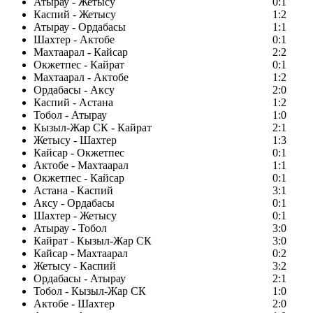
Атырау - Жетысу
0:1
Каспий - Жетысу
1:2
Атырау - Ордабасы
1:1
Шахтер - Актобе
0:1
Махтаарал - Кайсар
2:2
Окжетпес - Кайрат
0:1
Махтаарал - Актобе
1:2
Ордабасы - Аксу
2:0
Каспий - Астана
1:2
Тобол - Атырау
1:0
Кызыл-Жар СК - Кайрат
2:1
Жетысу - Шахтер
1:3
Кайсар - Окжетпес
0:1
Актобе - Махтаарал
1:1
Окжетпес - Кайсар
0:1
Астана - Каспий
3:1
Аксу - Ордабасы
0:1
Шахтер - Жетысу
0:1
Атырау - Тобол
3:0
Кайрат - Кызыл-Жар СК
3:0
Кайсар - Махтаарал
0:2
Жетысу - Каспий
3:2
Ордабасы - Атырау
2:1
Тобол - Кызыл-Жар СК
1:0
Актобе - Шахтер
2:0