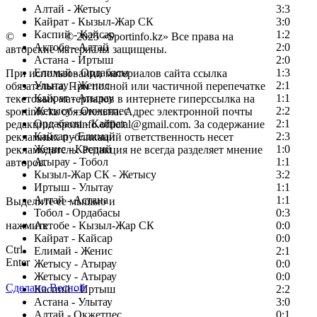
Алтай - Жетысу
3:3
Кайрат - Кызыл-Жар СК
3:0
Каспий - Кайсар
1:2
©
Copyright
© 2025 «Sportinfo.kz» Все права на
Актобе - Алтай
2:0
авторские материалы защищены.
Астана - Иртыш
2:0
Елимай - Ордабасы
1:3
При использовании материалов сайта ссылка
Улытау - Женис
2:1
обязательна. При полной или частичной перепечатке
Кайрат - Атырау
1:1
текстовых материалов в интернете гиперссылка на
Жетысу - Окжетпес
2:2
sportinfo.kz обязательна. Адрес электронной почты
Ордабасы - Кайрат
2:1
редакции: sportinfo.official@gmail.com. За содержание
Кайсар - Елимай
2:3
рекламных публикаций ответственность несет
Женис - Каспий
1:0
рекламодатель. Редакция не всегда разделяет мнение
Атырау - Тобол
1:1
авторов.
Кызыл-Жар СК - Жетысу
3:2
Заметили ошибку в тексте?
Иртыш - Улытау
1:1
Алтай - Астана
1:1
Выделите ее мышью и
Тобол - Ордабасы
0:3
нажмите
Актобе - Кызыл-Жар СК
0:0
Кайрат - Кайсар
0:0
Ctrl
Елимай - Женис
2:1
Enter
Жетысу - Атырау
0:0
Жетысу - Атырау
0:0
Сделано Весной
Каспий - Иртыш
2:2
Астана - Улытау
3:0
Алтай - Окжетпес
0:1