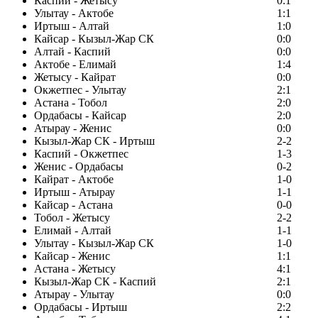
Каспий - Жетысу
0:1
Улытау - Актобе
1:1
Иртыш - Алтай
1:0
Кайсар - Кызыл-Жар СК
0:0
Алтай - Каспий
0:0
Актобе - Елимай
1:4
Жетысу - Кайрат
0:0
Окжетпес - Улытау
2:1
Астана - Тобол
2:0
Ордабасы - Кайсар
2:0
Атырау - Женис
0:0
Кызыл-Жар СК - Иртыш
2-2
Каспий - Окжетпес
1-3
Женис - Ордабасы
0-2
Кайрат - Актобе
1-0
Иртыш - Атырау
1-1
Кайсар - Астана
0-0
Тобол - Жетысу
2-2
Елимай - Алтай
1-1
Улытау - Кызыл-Жар СК
1-0
Кайсар - Женис
1:1
Астана - Жетысу
4:1
Кызыл-Жар СК - Каспий
2:1
Атырау - Улытау
0:0
Ордабасы - Иртыш
2:2