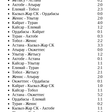
Жетысу - Астана
0:2
Актобе - Атырау
2:0
Елимай - Тобол
2:3
Кызыл-Жар СК - Ордабасы
0:0
Женис - Улытау
2:0
Кайрат - Туран
4:0
Кайсар - Елимай
1:2
Ордабасы - Кайрат
0:1
Туран - Актобе
0:3
Тобол - Женис
2:2
Астана - Кызыл-Жар СК
3:3
Атырау - Окжетпес
0:0
Улытау - Жетысу
1:2
Актобе - Астана
0:1
Кайсар - Улытау
1:1
Елимай - Туран
2:1
Тобол - Жетысу
2:1
Женис - Атырау
2:0
Окжетпес - Ордабасы
0:1
Кайрат - Кызыл-Жар СК
1:0
Кайсар - Тобол
1:1
Астана - Окжетпес
5:2
Ордабасы - Елимай
1:1
Туран - Женис
0:2
Кызыл-Жар СК - Актобе
1:1