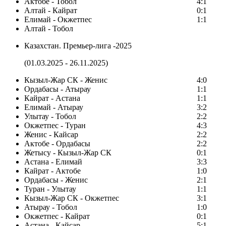
Актобе - Тобол
4:1
Алтай - Кайрат
0:1
Елимай - Окжетпес
1:1
Алтай - Тобол
Казахстан. Премьер-лига -2025
(01.03.2025 - 26.11.2025)
Кызыл-Жар СК - Женис
4:0
Ордабасы - Атырау
1:1
Кайрат - Астана
1:1
Елимай - Атырау
3:2
Улытау - Тобол
2:2
Окжетпес - Туран
4:3
Женис - Кайсар
2:2
Актобе - Ордабасы
2:2
Жетысу - Кызыл-Жар СК
0:1
Астана - Елимай
3:3
Кайрат - Актобе
1:0
Ордабасы - Женис
2:1
Туран - Улытау
1:1
Кызыл-Жар СК - Окжетпес
3:1
Атырау - Тобол
1:0
Окжетпес - Кайрат
0:1
Астана - Кайсар
5:1