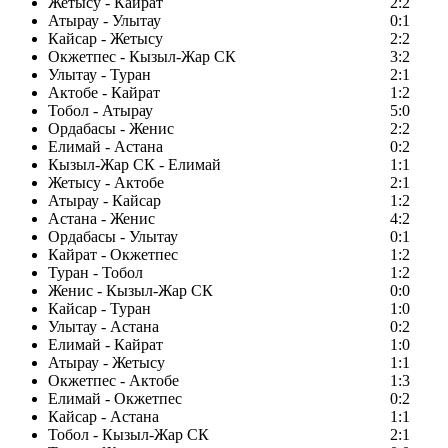
Жетысу - Кайрат
2:2
Атырау - Улытау
0:1
Кайсар - Жетысу
2:2
Окжетпес - Кызыл-Жар СК
3:2
Улытау - Туран
2:1
Актобе - Кайрат
1:2
Тобол - Атырау
5:0
Ордабасы - Женис
2:2
Елимай - Астана
0:2
Кызыл-Жар СК - Елимай
1:1
Жетысу - Актобе
2:1
Атырау - Кайсар
1:2
Астана - Женис
4:2
Ордабасы - Улытау
0:1
Кайрат - Окжетпес
1:2
Туран - Тобол
1:2
Женис - Кызыл-Жар СК
0:0
Кайсар - Туран
1:0
Улытау - Астана
0:2
Елимай - Кайрат
1:0
Атырау - Жетысу
1:1
Окжетпес - Актобе
1:3
Елимай - Окжетпес
0:2
Кайсар - Астана
1:1
Тобол - Кызыл-Жар СК
2:1