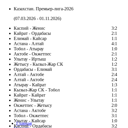
Казахстан. Премьер-лига-2026
(07.03.2026 - 01.11.2026)
Каспий - Женис
3:2
Кайрат - Ордабасы
2:1
Елимай - Кайсар
1:1
Астана - Алтай
4:1
Тобол - Атырау
1:0
Актобе - Окжетпес
2:1
Улытау - Иртыш
1:2
Жетысу - Кызыл-Жар СК
1:2
Ордабасы - Елимай
3:1
Алтай - Актобе
2:4
Алтай - Актобе
2:4
Атырау - Кайрат
1:3
Кызыл-Жар СК - Тобол
1:1
Кайрат - Кайрат
1:1
Женис - Улытау
1:1
Окжетпес - Жетысу
2:0
Астана - Актобе
3:2
Тобол - Окжетпес
3:1
Улытау - Кайсар
1:0
Главная
Каспий - Ордабасы
3:2