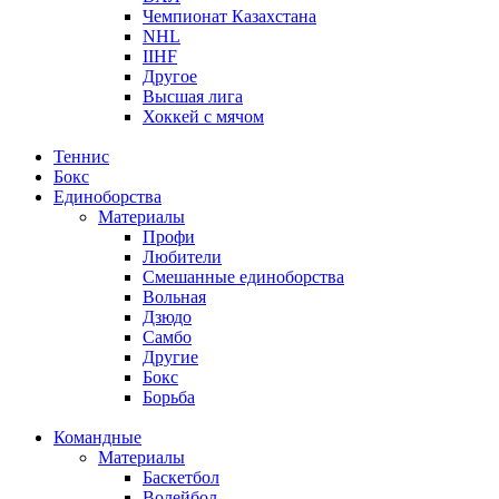
Чемпионат Казахстана
NHL
IIHF
Другое
Высшая лига
Хоккей с мячом
Теннис
Бокс
Единоборства
Материалы
Профи
Любители
Смешанные единоборства
Вольная
Дзюдо
Самбо
Другие
Бокс
Борьба
Командные
Материалы
Баскетбол
Волейбол