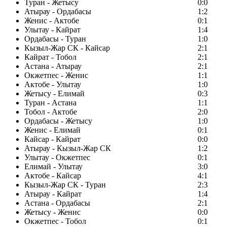
Туран - Жетысу
0:0
Атырау - Ордабасы
1:2
Женис - Актобе
0:1
Улытау - Кайрат
1:4
Ордабасы - Туран
1:0
Кызыл-Жар СК - Кайсар
2:1
Кайрат - Тобол
2:1
Астана - Атырау
2:1
Окжетпес - Женис
1:1
Актобе - Улытау
1:0
Жетысу - Елимай
0:3
Туран - Астана
1:1
Тобол - Актобе
2:0
Ордабасы - Жетысу
1:0
Женис - Елимай
0:1
Кайсар - Кайрат
0:0
Атырау - Кызыл-Жар СК
1:2
Улытау - Окжетпес
0:1
Елимай - Улытау
3:0
Актобе - Кайсар
4:1
Кызыл-Жар СК - Туран
2:3
Атырау - Кайрат
1:4
Астана - Ордабасы
2:1
Жетысу - Женис
0:0
Окжетпес - Тобол
0:1