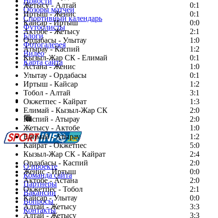
Новости
Жетысу - Алтай
0:1
Обзоры матчей
Иртыш - Женис
0:1
Спортивный календарь
Кайсар - Иртыш
0:0
Футболисты
Актобе - Жетысу
2:1
Блоги
Ордабасы - Улытау
1:0
Фотогалерея
Атырау - Каспий
1:2
Видео
Кызыл-Жар СК - Елимай
0:1
Карта сайта
Астана - Женис
1:0
Улытау - Ордабасы
0:1
Иртыш - Кайсар
1:2
Тобол - Алтай
3:1
Есть идея?
Окжетпес - Кайрат
1:3
Сообщить о мероприятии
Елимай - Кызыл-Жар СК
2:0
Каспий - Атырау
Перейти на старый сайт
2:0
Жетысу - Актобе
1:0
Елимай - Атырау
1:2
Кайрат - Окжетпес
5:0
Кызыл-Жар СК - Кайрат
2:4
Ордабасы - Каспий
2:0
О проекте
Женис - Иртыш
0:0
Команда сайта
Актобе - Астана
2:0
Партнеры
Окжетпес - Тобол
2:1
Вакансии
Кайсар - Улытау
0:0
Вопросы
Алтай - Жетысу
3:3
Контакты
Алтай - Жетысу
3:3