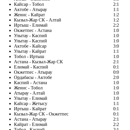
Кайсар - Тобол
2:1
Актобе - Атырау
1:1
Женис - Кайрат
1:2
Кызыл-Жар СК - Алтай
1:2
Иртыш - Елимай
2:2
Окжетпес - Астана
1:0
Улытау - Каспий
1:0
Улытау - Каспий
1:0
Актобе - Кайсар
3:0
Улытау - Кайрат
1:1
Тобол - Иртыш
1:0
Астана - Кызыл-Жар СК
2:1
Елимай - Каспий
0:1
Окжетпес - Атырау
0:0
Ордабасы - Актобе
2:0
Каспий - Астана
1:0
Женис - Тобол
1:0
Атырау - Алтай
1:0
Улытау - Елимай
1:0
Кайсар - Жетысу
1:1
Иртыш - Кайрат
0:1
Кызыл-Жар СК - Окжетпес
0:1
Астана - Атырау
2:1
Кайрат - Елимай
2:2
Тобол - Каспий
2:1