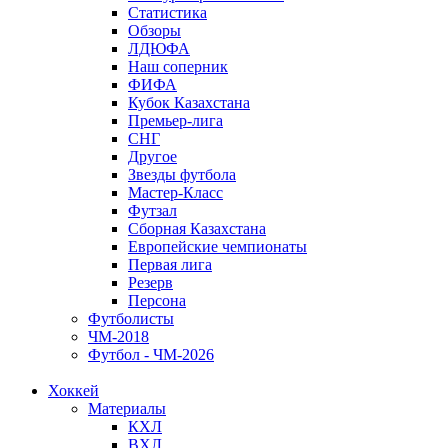
Статистика
Обзоры
ЛДЮФА
Наш соперник
ФИФА
Кубок Казахстана
Премьер-лига
СНГ
Другое
Звезды футбола
Мастер-Класс
Футзал
Сборная Казахстана
Европейские чемпионаты
Первая лига
Резерв
Персона
Футболисты
ЧМ-2018
Футбол - ЧМ-2026
Хоккей
Материалы
КХЛ
ВХЛ