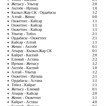
Жетысу - Улытау
2:0
Актобе - Иртыш
1:0
Кызыл-Жар СК - Ордабасы
1:2
Алтай - Женис
0:0
Окжетпес - Кайсар
1:1
Окжетпес - Кайсар
1:1
Окжетпес - Кайсар
1:1
Улытау - Тобол
2:1
Ордабасы - Окжетпес
2:1
Кайсар - Алтай
1:1
Женис - Актобе
0:1
Атырау - Кызыл-Жар СК
0:1
Кайрат - Каспий
2:0
Елимай - Астана
2:2
Иртыш - Жетысу
1:2
Актобе - Каспий
1:0
Алтай - Улытау
1:2
Окжетпес - Иртыш
2:1
Ордабасы - Астана
1:1
Тобол - Кайрат
1:1
Жетысу - Елимай
0:1
Атырау - Кайсар
2:0
Женис - Окжетпес
1:1
Кайрат - Астана
4:0