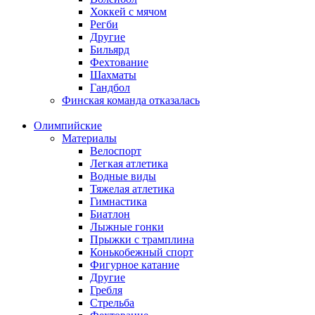
Хоккей с мячом
Регби
Другие
Бильярд
Фехтование
Шахматы
Гандбол
Финская команда отказалась
Олимпийские
Материалы
Велоспорт
Легкая атлетика
Водные виды
Тяжелая атлетика
Гимнастика
Биатлон
Лыжные гонки
Прыжки с трамплина
Конькобежный спорт
Фигурное катание
Другие
Гребля
Стрельба