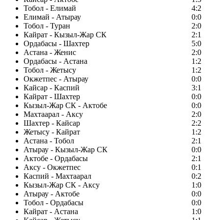
Тобол - Елимай
4:2
Елимай - Атырау
0:0
Тобол - Туран
2:0
Кайрат - Кызыл-Жар СК
2:1
Ордабасы - Шахтер
5:0
Астана - Женис
2:0
Ордабасы - Астана
1:2
Тобол - Жетысу
1:2
Окжетпес - Атырау
0:0
Кайсар - Каспий
3:1
Кайрат - Шахтер
0:0
Кызыл-Жар СК - Актобе
0:0
Махтаарал - Аксу
2:0
Шахтер - Кайсар
2:2
Жетысу - Кайрат
1:2
Астана - Тобол
2:1
Атырау - Кызыл-Жар СК
0:0
Актобе - Ордабасы
2:1
Аксу - Окжетпес
0:1
Каспий - Махтаарал
0:2
Кызыл-Жар СК - Аксу
1:0
Атырау - Актобе
0:0
Тобол - Ордабасы
0:0
Кайрат - Астана
1:0