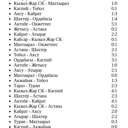
Кызыл-Жар СК - Махтаарал
1:0
Каспий - Тобол
0:1
Аксу - Кайрат
1:3
Шахтер - Ордабасы
1:4
Актобе - Окжетпес
5:1
Жетысу - Астана
0:2
Кайрат - Атырау
2:2
Кайсар - Кызыл-Жар СК
0:1
Махтаарал - Окжетпес
0:1
Астана - Шахтер
2:1
Тобол - Аксу
3:1
Ордабасы - Каспий
3:1
Актобе - Жетысу
1:0
Аксу - Атырау
2:1
Махтаарал - Ордабасы
0:0
Акжайык - Тобол
1:3
Тараз - Туран
2:3
Кызыл-Жар СК - Каспий
4:1
Шахтер - Астана
2:3
Актобе - Кайрат
4:1
Кызыл-Жар СК - Астана
0:2
Кайрат - Аксу
2:0
Атырау - Шахтер
2:2
Туран - Махтаарал
0:3
Каспий - Акжайык
0:0