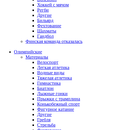
Хоккей с мячом
Регби
Другие
Бильярд
Фехтование
Шахматы
Гандбол
Финская команда отказалась
Олимпийские
Материалы
Велоспорт
Легкая атлетика
Водные виды
Тяжелая атлетика
Гимнастика
Биатлон
Лыжные гонки
Прыжки с трамплина
Конькобежный спорт
Фигурное катание
Другие
Гребля
Стрельба