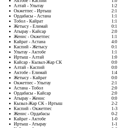
Актобе - Каспий
1:0
Алтай - Улытау
1:2
Окжетпес - Иртыш
2:1
Ордабасы - Астана
1:1
Тобол - Кайрат
1:1
Жетысу - Елимай
0:1
Атырау - Кайсар
2:0
Женис - Окжетпес
1:1
Кайрат - Астана
4:0
Каспий - Жетысу
0:1
Улытау - Актобе
1:1
Иртыш - Алтай
1:0
Кайсар - Кызыл-Жар СК
0:0
Алтай - Каспий
0:0
Актобе - Елимай
1:4
Жетысу - Кайрат
0:0
Окжетпес - Улытау
2:1
Астана - Тобол
2:0
Ордабасы - Кайсар
2:0
Атырау - Женис
0:0
Кызыл-Жар СК - Иртыш
2-2
Каспий - Окжетпес
1-3
Женис - Ордабасы
0-2
Кайрат - Актобе
1-0
Иртыш - Атырау
1-1