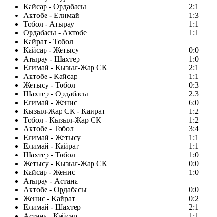
Кайсар - Ордабасы
2:1
Актобе - Елимай
1:3
Тобол - Атырау
1:1
Ордабасы - Актобе
1:1
Кайрат - Тобол
Кайсар - Жетысу
0:0
Атырау - Шахтер
1:0
Елимай - Кызыл-Жар СК
2:1
Актобе - Кайсар
1:1
Жетысу - Тобол
0:3
Шахтер - Ордабасы
2:3
Елимай - Женис
6:0
Кызыл-Жар СК - Кайрат
1:2
Тобол - Кызыл-Жар СК
1:2
Актобе - Тобол
3:4
Елимай - Жетысу
1:1
Елимай - Кайрат
1:1
Шахтер - Тобол
1:0
Жетысу - Кызыл-Жар СК
0:0
Кайсар - Женис
1:0
Атырау - Астана
Актобе - Ордабасы
0:0
Женис - Кайрат
0:2
Елимай - Шахтер
2:1
Астана - Кайсар
1:1