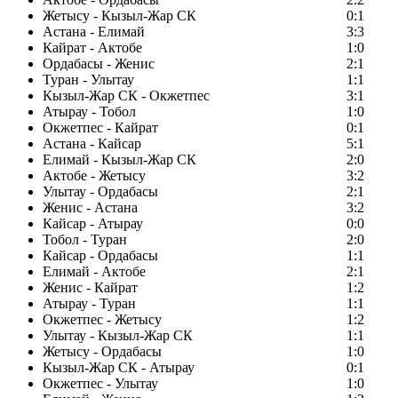
Жетысу - Кызыл-Жар СК
0:1
Астана - Елимай
3:3
Кайрат - Актобе
1:0
Ордабасы - Женис
2:1
Туран - Улытау
1:1
Кызыл-Жар СК - Окжетпес
3:1
Атырау - Тобол
1:0
Окжетпес - Кайрат
0:1
Астана - Кайсар
5:1
Елимай - Кызыл-Жар СК
2:0
Актобе - Жетысу
3:2
Улытау - Ордабасы
2:1
Женис - Астана
3:2
Кайсар - Атырау
0:0
Тобол - Туран
2:0
Кайсар - Ордабасы
1:1
Елимай - Актобе
2:1
Женис - Кайрат
1:2
Атырау - Туран
1:1
Окжетпес - Жетысу
1:2
Улытау - Кызыл-Жар СК
1:1
Жетысу - Ордабасы
1:0
Кызыл-Жар СК - Атырау
0:1
Окжетпес - Улытау
1:0