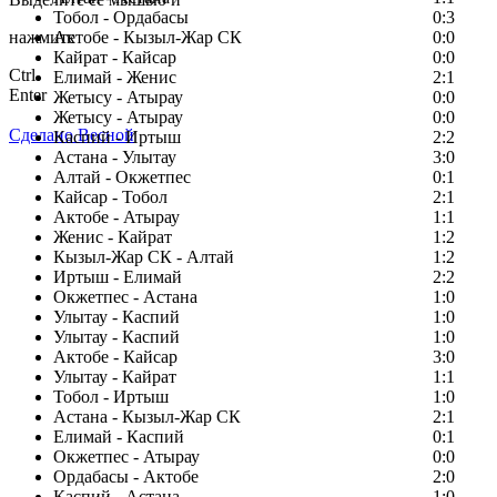
Тобол - Ордабасы
0:3
нажмите
Актобе - Кызыл-Жар СК
0:0
Кайрат - Кайсар
0:0
Ctrl
Елимай - Женис
2:1
Enter
Жетысу - Атырау
0:0
Жетысу - Атырау
0:0
Сделано Весной
Каспий - Иртыш
2:2
Астана - Улытау
3:0
Алтай - Окжетпес
0:1
Кайсар - Тобол
2:1
Актобе - Атырау
1:1
Женис - Кайрат
1:2
Кызыл-Жар СК - Алтай
1:2
Иртыш - Елимай
2:2
Окжетпес - Астана
1:0
Улытау - Каспий
1:0
Улытау - Каспий
1:0
Актобе - Кайсар
3:0
Улытау - Кайрат
1:1
Тобол - Иртыш
1:0
Астана - Кызыл-Жар СК
2:1
Елимай - Каспий
0:1
Окжетпес - Атырау
0:0
Ордабасы - Актобе
2:0
Каспий - Астана
1:0