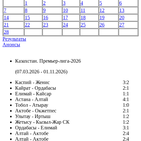
1
2
3
4
5
6
7
8
9
10
11
12
13
14
15
16
17
18
19
20
21
22
23
24
25
26
27
28
Результаты
Анонсы
Казахстан. Премьер-лига-2026
(07.03.2026 - 01.11.2026)
Каспий - Женис
3:2
Кайрат - Ордабасы
2:1
Елимай - Кайсар
1:1
Астана - Алтай
4:1
Тобол - Атырау
1:0
Актобе - Окжетпес
2:1
Улытау - Иртыш
1:2
Жетысу - Кызыл-Жар СК
1:2
Ордабасы - Елимай
3:1
Алтай - Актобе
2:4
Алтай - Актобе
2:4