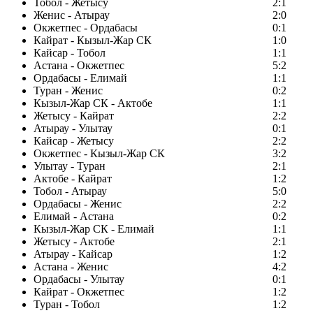
Тобол - Жетысу
2:1
Женис - Атырау
2:0
Окжетпес - Ордабасы
0:1
Кайрат - Кызыл-Жар СК
1:0
Кайсар - Тобол
1:1
Астана - Окжетпес
5:2
Ордабасы - Елимай
1:1
Туран - Женис
0:2
Кызыл-Жар СК - Актобе
1:1
Жетысу - Кайрат
2:2
Атырау - Улытау
0:1
Кайсар - Жетысу
2:2
Окжетпес - Кызыл-Жар СК
3:2
Улытау - Туран
2:1
Актобе - Кайрат
1:2
Тобол - Атырау
5:0
Ордабасы - Женис
2:2
Елимай - Астана
0:2
Кызыл-Жар СК - Елимай
1:1
Жетысу - Актобе
2:1
Атырау - Кайсар
1:2
Астана - Женис
4:2
Ордабасы - Улытау
0:1
Кайрат - Окжетпес
1:2
Туран - Тобол
1:2