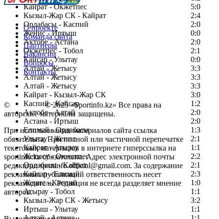
Кайрат - Окжетпес
5:0
Кызыл-Жар СК - Кайрат
2:4
Ордабасы - Каспий
2:0
О проекте
Женис - Иртыш
0:0
Команда сайта
Актобе - Астана
2:0
Партнеры
Окжетпес - Тобол
2:1
Вакансии
Кайсар - Улытау
0:0
Вопросы
Алтай - Жетысу
3:3
Контакты
Алтай - Жетысу
3:3
Алтай - Жетысу
3:3
Кайрат - Кызыл-Жар СК
3:0
Каспий - Кайсар
1:2
©
Copyright
© 2025 «Sportinfo.kz» Все права на
Актобе - Алтай
2:0
авторские материалы защищены.
Астана - Иртыш
2:0
Елимай - Ордабасы
1:3
При использовании материалов сайта ссылка
Улытау - Женис
2:1
обязательна. При полной или частичной перепечатке
Кайрат - Атырау
1:1
текстовых материалов в интернете гиперссылка на
Жетысу - Окжетпес
2:2
sportinfo.kz обязательна. Адрес электронной почты
Ордабасы - Кайрат
2:1
редакции: sportinfo.official@gmail.com. За содержание
Кайсар - Елимай
2:3
рекламных публикаций ответственность несет
Женис - Каспий
1:0
рекламодатель. Редакция не всегда разделяет мнение
Атырау - Тобол
1:1
авторов.
Кызыл-Жар СК - Жетысу
3:2
Заметили ошибку в тексте?
Иртыш - Улытау
1:1
Алтай - Астана
1:1
Выделите ее мышью и