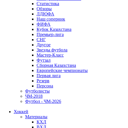
Статистика
Обзоры
ЛДЮФА
Наш соперник
ФИФА
Кубок Казахстана
Премьер-лига
СНГ
Другое
Звезды футбола
Мастер-Класс
Футзал
Сборная Казахстана
Европейские чемпионаты
Первая лига
Резерв
Персона
Футболисты
ЧМ-2018
Футбол - ЧМ-2026
Хоккей
Материалы
КХЛ
ВХЛ