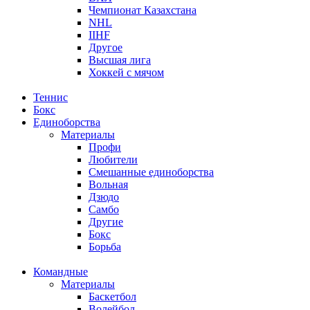
Чемпионат Казахстана
NHL
IIHF
Другое
Высшая лига
Хоккей с мячом
Теннис
Бокс
Единоборства
Материалы
Профи
Любители
Смешанные единоборства
Вольная
Дзюдо
Самбо
Другие
Бокс
Борьба
Командные
Материалы
Баскетбол
Волейбол