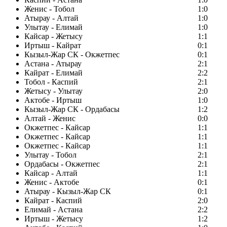
Женис - Тобол
1:0
Атырау - Алтай
1:0
Улытау - Елимай
1:0
Кайсар - Жетысу
1:1
Иртыш - Кайрат
0:1
Кызыл-Жар СК - Окжетпес
0:1
Астана - Атырау
2:1
Кайрат - Елимай
2:2
Тобол - Каспий
2:1
Жетысу - Улытау
2:0
Актобе - Иртыш
1:0
Кызыл-Жар СК - Ордабасы
1:2
Алтай - Женис
0:0
Окжетпес - Кайсар
1:1
Окжетпес - Кайсар
1:1
Окжетпес - Кайсар
1:1
Улытау - Тобол
2:1
Ордабасы - Окжетпес
2:1
Кайсар - Алтай
1:1
Женис - Актобе
0:1
Атырау - Кызыл-Жар СК
0:1
Кайрат - Каспий
2:0
Елимай - Астана
2:2
Иртыш - Жетысу
1:2