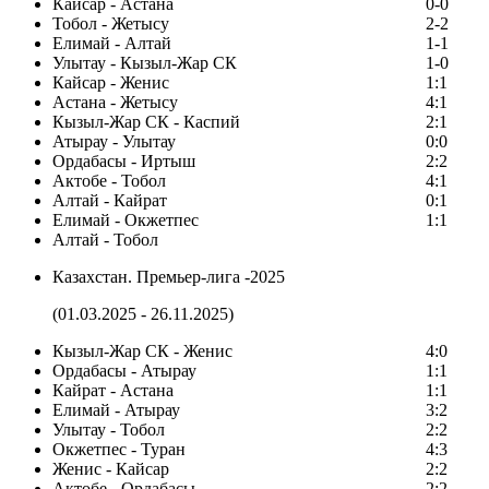
Кайсар - Астана
0-0
Тобол - Жетысу
2-2
Елимай - Алтай
1-1
Улытау - Кызыл-Жар СК
1-0
Кайсар - Женис
1:1
Астана - Жетысу
4:1
Кызыл-Жар СК - Каспий
2:1
Атырау - Улытау
0:0
Ордабасы - Иртыш
2:2
Актобе - Тобол
4:1
Алтай - Кайрат
0:1
Елимай - Окжетпес
1:1
Алтай - Тобол
Казахстан. Премьер-лига -2025
(01.03.2025 - 26.11.2025)
Кызыл-Жар СК - Женис
4:0
Ордабасы - Атырау
1:1
Кайрат - Астана
1:1
Елимай - Атырау
3:2
Улытау - Тобол
2:2
Окжетпес - Туран
4:3
Женис - Кайсар
2:2
Актобе - Ордабасы
2:2