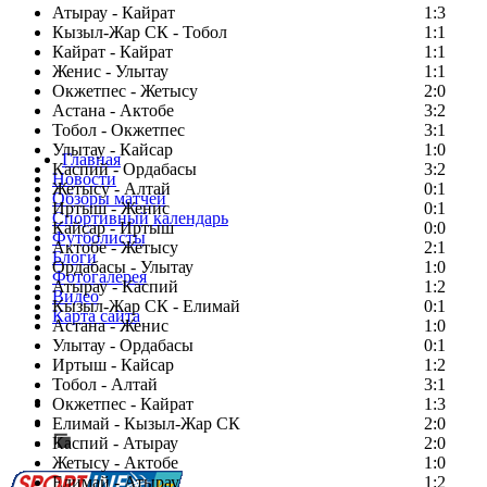
Атырау - Кайрат
1:3
Кызыл-Жар СК - Тобол
1:1
Кайрат - Кайрат
1:1
Женис - Улытау
1:1
Окжетпес - Жетысу
2:0
Астана - Актобе
3:2
Тобол - Окжетпес
3:1
Улытау - Кайсар
1:0
Главная
Каспий - Ордабасы
3:2
Новости
Жетысу - Алтай
0:1
Обзоры матчей
Иртыш - Женис
0:1
Спортивный календарь
Кайсар - Иртыш
0:0
Футболисты
Актобе - Жетысу
2:1
Блоги
Ордабасы - Улытау
1:0
Фотогалерея
Атырау - Каспий
1:2
Видео
Кызыл-Жар СК - Елимай
0:1
Карта сайта
Астана - Женис
1:0
Улытау - Ордабасы
0:1
Иртыш - Кайсар
1:2
Тобол - Алтай
3:1
Есть идея?
Окжетпес - Кайрат
1:3
Сообщить о мероприятии
Елимай - Кызыл-Жар СК
2:0
Каспий - Атырау
Перейти на старый сайт
2:0
Жетысу - Актобе
1:0
Елимай - Атырау
1:2