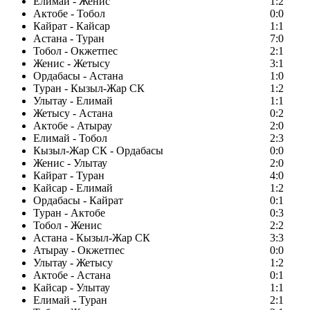
Елимай - Женис
1:2
Актобе - Тобол
0:0
Кайрат - Кайсар
1:1
Астана - Туран
7:0
Тобол - Окжетпес
2:1
Женис - Жетысу
3:1
Ордабасы - Астана
1:0
Туран - Кызыл-Жар СК
1:2
Улытау - Елимай
1:1
Жетысу - Астана
0:2
Актобе - Атырау
2:0
Елимай - Тобол
2:3
Кызыл-Жар СК - Ордабасы
0:0
Женис - Улытау
2:0
Кайрат - Туран
4:0
Кайсар - Елимай
1:2
Ордабасы - Кайрат
0:1
Туран - Актобе
0:3
Тобол - Женис
2:2
Астана - Кызыл-Жар СК
3:3
Атырау - Окжетпес
0:0
Улытау - Жетысу
1:2
Актобе - Астана
0:1
Кайсар - Улытау
1:1
Елимай - Туран
2:1