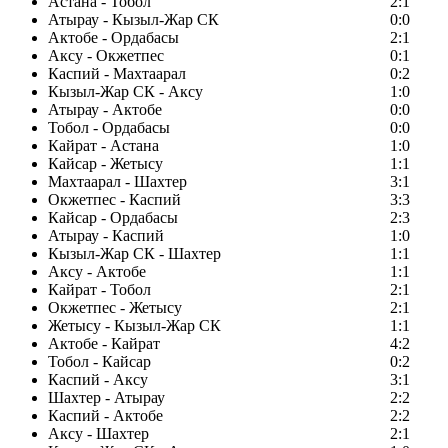
Астана - Тобол
2:1
Атырау - Кызыл-Жар СК
0:0
Актобе - Ордабасы
2:1
Аксу - Окжетпес
0:1
Каспий - Махтаарал
0:2
Кызыл-Жар СК - Аксу
1:0
Атырау - Актобе
0:0
Тобол - Ордабасы
0:0
Кайрат - Астана
1:0
Кайсар - Жетысу
1:1
Махтаарал - Шахтер
3:1
Окжетпес - Каспий
3:3
Кайсар - Ордабасы
2:3
Атырау - Каспий
1:0
Кызыл-Жар СК - Шахтер
1:1
Аксу - Актобе
1:1
Кайрат - Тобол
2:1
Окжетпес - Жетысу
2:1
Жетысу - Кызыл-Жар СК
1:1
Актобе - Кайрат
4:2
Тобол - Кайсар
0:2
Каспий - Аксу
3:1
Шахтер - Атырау
2:2
Каспий - Актобе
2:2
Аксу - Шахтер
2:1