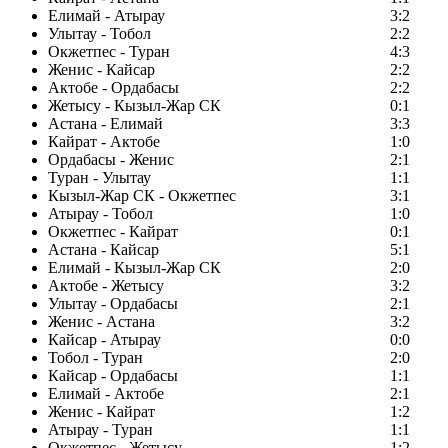
Елимай - Атырау
3:2
Улытау - Тобол
2:2
Окжетпес - Туран
4:3
Женис - Кайсар
2:2
Актобе - Ордабасы
2:2
Жетысу - Кызыл-Жар СК
0:1
Астана - Елимай
3:3
Кайрат - Актобе
1:0
Ордабасы - Женис
2:1
Туран - Улытау
1:1
Кызыл-Жар СК - Окжетпес
3:1
Атырау - Тобол
1:0
Окжетпес - Кайрат
0:1
Астана - Кайсар
5:1
Елимай - Кызыл-Жар СК
2:0
Актобе - Жетысу
3:2
Улытау - Ордабасы
2:1
Женис - Астана
3:2
Кайсар - Атырау
0:0
Тобол - Туран
2:0
Кайсар - Ордабасы
1:1
Елимай - Актобе
2:1
Женис - Кайрат
1:2
Атырау - Туран
1:1
Окжетпес - Жетысу
1:2