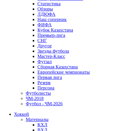
Статистика
Обзоры
ЛДЮФА
Наш соперник
ФИФА
Кубок Казахстана
Премьер-лига
СНГ
Другое
Звезды футбола
Мастер-Класс
Футзал
Сборная Казахстана
Европейские чемпионаты
Первая лига
Резерв
Персона
Футболисты
ЧМ-2018
Футбол - ЧМ-2026
Хоккей
Материалы
КХЛ
ВХЛ