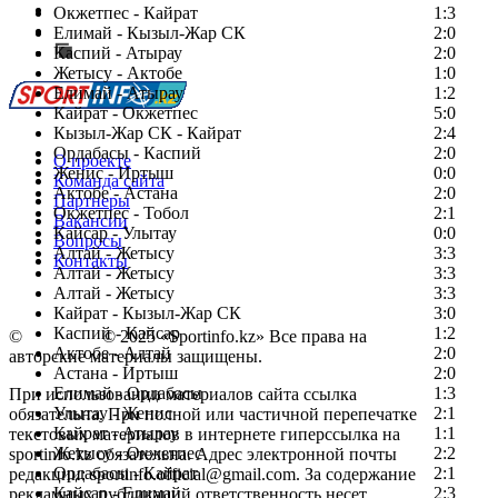
Есть идея?
Окжетпес - Кайрат
1:3
Сообщить о мероприятии
Елимай - Кызыл-Жар СК
2:0
Каспий - Атырау
Перейти на старый сайт
2:0
Жетысу - Актобе
1:0
Елимай - Атырау
1:2
Кайрат - Окжетпес
5:0
Кызыл-Жар СК - Кайрат
2:4
Ордабасы - Каспий
2:0
О проекте
Женис - Иртыш
0:0
Команда сайта
Актобе - Астана
2:0
Партнеры
Окжетпес - Тобол
2:1
Вакансии
Кайсар - Улытау
0:0
Вопросы
Алтай - Жетысу
3:3
Контакты
Алтай - Жетысу
3:3
Алтай - Жетысу
3:3
Кайрат - Кызыл-Жар СК
3:0
Каспий - Кайсар
1:2
©
Copyright
© 2025 «Sportinfo.kz» Все права на
Актобе - Алтай
2:0
авторские материалы защищены.
Астана - Иртыш
2:0
Елимай - Ордабасы
1:3
При использовании материалов сайта ссылка
Улытау - Женис
2:1
обязательна. При полной или частичной перепечатке
Кайрат - Атырау
1:1
текстовых материалов в интернете гиперссылка на
Жетысу - Окжетпес
2:2
sportinfo.kz обязательна. Адрес электронной почты
Ордабасы - Кайрат
2:1
редакции: sportinfo.official@gmail.com. За содержание
Кайсар - Елимай
2:3
рекламных публикаций ответственность несет