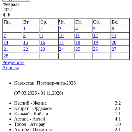
Февраль
2022
Пн.
Вт.
Ср.
Чт.
Пт.
Сб.
Вс.
1
2
3
4
5
6
7
8
9
10
11
12
13
14
15
16
17
18
19
20
21
22
23
24
25
26
27
28
Результаты
Анонсы
Казахстан. Премьер-лига-2026
(07.03.2026 - 01.11.2026)
Каспий - Женис
3:2
Кайрат - Ордабасы
2:1
Елимай - Кайсар
1:1
Астана - Алтай
4:1
Тобол - Атырау
1:0
Актобе - Окжетпес
2:1