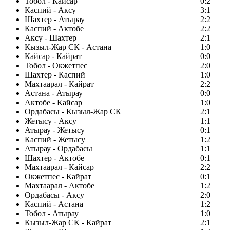
Тобол - Кайсар
0:2
Каспий - Аксу
3:1
Шахтер - Атырау
2:2
Каспий - Актобе
2:2
Аксу - Шахтер
2:1
Кызыл-Жар СК - Астана
1:0
Кайсар - Кайрат
0:0
Тобол - Окжетпес
2:0
Шахтер - Каспий
1:0
Махтаарал - Кайрат
2:2
Астана - Атырау
0:0
Актобе - Кайсар
1:0
Ордабасы - Кызыл-Жар СК
2:1
Жетысу - Аксу
1:1
Атырау - Жетысу
0:1
Каспий - Жетысу
1:2
Атырау - Ордабасы
1:1
Шахтер - Актобе
0:1
Махтаарал - Кайсар
2:2
Окжетпес - Кайрат
0:1
Махтаарал - Актобе
1:2
Ордабасы - Аксу
2:0
Каспий - Астана
1:2
Тобол - Атырау
1:0
Кызыл-Жар СК - Кайрат
2:1