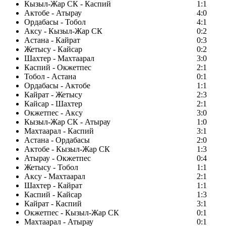
Кызыл-Жар СК - Каспий
1:1
Актобе - Атырау
4:0
Ордабасы - Тобол
4:1
Аксу - Кызыл-Жар СК
0:2
Астана - Кайрат
0:3
Жетысу - Кайсар
0:2
Шахтер - Махтаарал
3:0
Каспий - Окжетпес
2:1
Тобол - Астана
0:1
Ордабасы - Актобе
1:1
Кайрат - Жетысу
2:3
Кайсар - Шахтер
2:1
Окжетпес - Аксу
3:0
Кызыл-Жар СК - Атырау
1:0
Махтаарал - Каспий
3:1
Астана - Ордабасы
2:0
Актобе - Кызыл-Жар СК
1:3
Атырау - Окжетпес
0:4
Жетысу - Тобол
1:1
Аксу - Махтаарал
2:1
Шахтер - Кайрат
1:1
Каспий - Кайсар
1:3
Кайрат - Каспий
3:1
Окжетпес - Кызыл-Жар СК
0:1
Махтаарал - Атырау
0:1