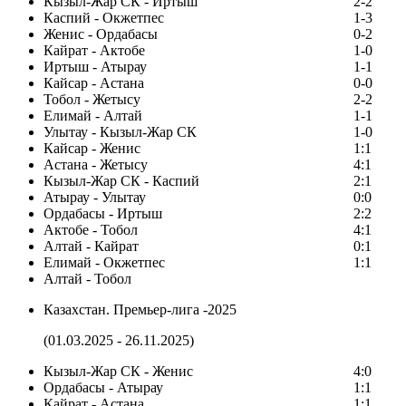
Кызыл-Жар СК - Иртыш
2-2
Каспий - Окжетпес
1-3
Женис - Ордабасы
0-2
Кайрат - Актобе
1-0
Иртыш - Атырау
1-1
Кайсар - Астана
0-0
Тобол - Жетысу
2-2
Елимай - Алтай
1-1
Улытау - Кызыл-Жар СК
1-0
Кайсар - Женис
1:1
Астана - Жетысу
4:1
Кызыл-Жар СК - Каспий
2:1
Атырау - Улытау
0:0
Ордабасы - Иртыш
2:2
Актобе - Тобол
4:1
Алтай - Кайрат
0:1
Елимай - Окжетпес
1:1
Алтай - Тобол
Казахстан. Премьер-лига -2025
(01.03.2025 - 26.11.2025)
Кызыл-Жар СК - Женис
4:0
Ордабасы - Атырау
1:1
Кайрат - Астана
1:1