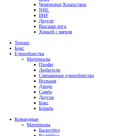
Чемпионат Казахстана
NHL
IIHF
Другое
Высшая лига
Хоккей с мячом
Теннис
Бокс
Единоборства
Материалы
Профи
Любители
Смешанные единоборства
Вольная
Дзюдо
Самбо
Другие
Бокс
Борьба
Командные
Материалы
Баскетбол
Волейбол