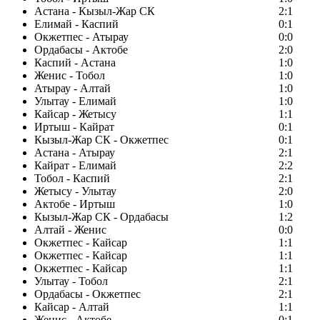
Астана - Кызыл-Жар СК
2:1
Елимай - Каспий
0:1
Окжетпес - Атырау
0:0
Ордабасы - Актобе
2:0
Каспий - Астана
1:0
Женис - Тобол
1:0
Атырау - Алтай
1:0
Улытау - Елимай
1:0
Кайсар - Жетысу
1:1
Иртыш - Кайрат
0:1
Кызыл-Жар СК - Окжетпес
0:1
Астана - Атырау
2:1
Кайрат - Елимай
2:2
Тобол - Каспий
2:1
Жетысу - Улытау
2:0
Актобе - Иртыш
1:0
Кызыл-Жар СК - Ордабасы
1:2
Алтай - Женис
0:0
Окжетпес - Кайсар
1:1
Окжетпес - Кайсар
1:1
Окжетпес - Кайсар
1:1
Улытау - Тобол
2:1
Ордабасы - Окжетпес
2:1
Кайсар - Алтай
1:1
Женис - Актобе
0:1