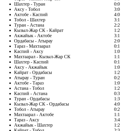
Шахтер - Туран
0:0
Аксу - Тобол
3:0
Актобе - Каспий
4:0
Тобол - Шахтер
3:1
Туран - Астана
2:2
Кызыл-Жар СК - Кайрат
1:2
Акжайык - Актобе
3:1
Ордабасы - Атырау
2:0
Тараз - Махтаарал
0:1
Каспий - Аксу
1:0
Махтаарал - Кызыл-Жар СК
1:1
Шахтер - Каспий
0:1
Аксу - Акжайык
1:0
Кайрат - Ордабасы
1:2
Атырау - Туран
0:2
Актобе - Тараз
1:0
Астана - Тобол
1:2
Каспий - Астана
0:3
Туран - Ордабасы
1:3
Кызыл-Жар СК - Ордабасы
4:0
Тобол - Атырау
0:2
Махтаарал - Актобе
1:1
Тараз - Аксу
3:4
Акжайык - Шахтер
1:2
Кайрат - Тобол
2:3