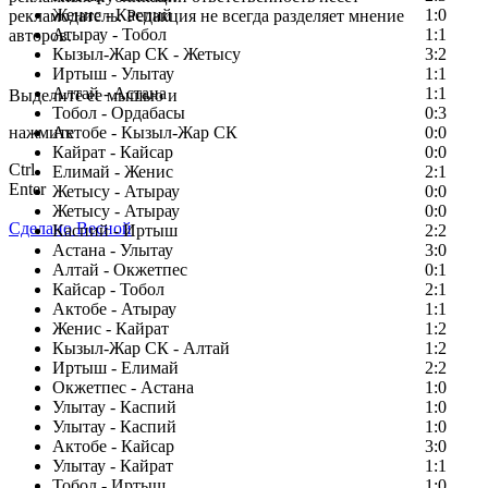
Женис - Каспий
1:0
рекламодатель. Редакция не всегда разделяет мнение
Атырау - Тобол
1:1
авторов.
Кызыл-Жар СК - Жетысу
3:2
Заметили ошибку в тексте?
Иртыш - Улытау
1:1
Алтай - Астана
1:1
Выделите ее мышью и
Тобол - Ордабасы
0:3
нажмите
Актобе - Кызыл-Жар СК
0:0
Кайрат - Кайсар
0:0
Ctrl
Елимай - Женис
2:1
Enter
Жетысу - Атырау
0:0
Жетысу - Атырау
0:0
Сделано Весной
Каспий - Иртыш
2:2
Астана - Улытау
3:0
Алтай - Окжетпес
0:1
Кайсар - Тобол
2:1
Актобе - Атырау
1:1
Женис - Кайрат
1:2
Кызыл-Жар СК - Алтай
1:2
Иртыш - Елимай
2:2
Окжетпес - Астана
1:0
Улытау - Каспий
1:0
Улытау - Каспий
1:0
Актобе - Кайсар
3:0
Улытау - Кайрат
1:1
Тобол - Иртыш
1:0