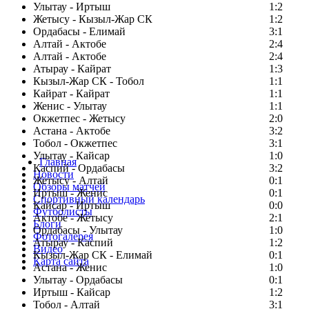
Улытау - Иртыш
1:2
Жетысу - Кызыл-Жар СК
1:2
Ордабасы - Елимай
3:1
Алтай - Актобе
2:4
Алтай - Актобе
2:4
Атырау - Кайрат
1:3
Кызыл-Жар СК - Тобол
1:1
Кайрат - Кайрат
1:1
Женис - Улытау
1:1
Окжетпес - Жетысу
2:0
Астана - Актобе
3:2
Тобол - Окжетпес
3:1
Улытау - Кайсар
1:0
Главная
Каспий - Ордабасы
3:2
Новости
Жетысу - Алтай
0:1
Обзоры матчей
Иртыш - Женис
0:1
Спортивный календарь
Кайсар - Иртыш
0:0
Футболисты
Актобе - Жетысу
2:1
Блоги
Ордабасы - Улытау
1:0
Фотогалерея
Атырау - Каспий
1:2
Видео
Кызыл-Жар СК - Елимай
0:1
Карта сайта
Астана - Женис
1:0
Улытау - Ордабасы
0:1
Иртыш - Кайсар
1:2
Тобол - Алтай
3:1