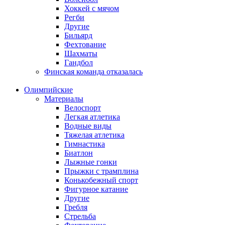
Хоккей с мячом
Регби
Другие
Бильярд
Фехтование
Шахматы
Гандбол
Финская команда отказалась
Олимпийские
Материалы
Велоспорт
Легкая атлетика
Водные виды
Тяжелая атлетика
Гимнастика
Биатлон
Лыжные гонки
Прыжки с трамплина
Конькобежный спорт
Фигурное катание
Другие
Гребля
Стрельба