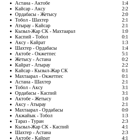
Астана - Актобе
1:4
Кайсар - Аксу
2:2
Ордабасы - Жетысу
2:0
Тобол - Шахтер
2:1
Атырау - Кайсар
2:1
Кызыл-Жар СК - Махтаарал
1:0
Каспий - Тобол
0:1
Аксу - Кайрат
1:3
Шахтер - Ордабасы
1:4
Актобе - Окжетпес
5:1
Жетысу - Астана
0:2
Кайрат - Атырау
2:2
Кайсар - Кызыл-Жар СК
0:1
Махтаарал - Окжетпес
0:1
Астана - Шахтер
2:1
Тобол - Аксу
3:1
Ордабасы - Каспий
3:1
Актобе - Жетысу
1:0
Аксу - Атырау
2:1
Махтаарал - Ордабасы
0:0
Акжайык - Тобол
1:3
Тараз - Туран
2:3
Кызыл-Жар СК - Каспий
4:1
Шахтер - Астана
2:3
Актобе - Кайрат
4:1