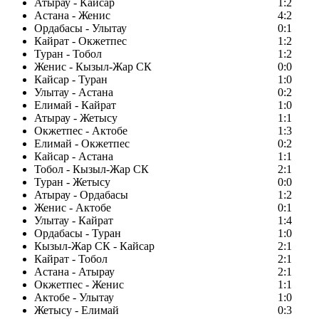
Атырау - Кайсар
1:2
Астана - Женис
4:2
Ордабасы - Улытау
0:1
Кайрат - Окжетпес
1:2
Туран - Тобол
1:2
Женис - Кызыл-Жар СК
0:0
Кайсар - Туран
1:0
Улытау - Астана
0:2
Елимай - Кайрат
1:0
Атырау - Жетысу
1:1
Окжетпес - Актобе
1:3
Елимай - Окжетпес
0:2
Кайсар - Астана
1:1
Тобол - Кызыл-Жар СК
2:1
Туран - Жетысу
0:0
Атырау - Ордабасы
1:2
Женис - Актобе
0:1
Улытау - Кайрат
1:4
Ордабасы - Туран
1:0
Кызыл-Жар СК - Кайсар
2:1
Кайрат - Тобол
2:1
Астана - Атырау
2:1
Окжетпес - Женис
1:1
Актобе - Улытау
1:0
Жетысу - Елимай
0:3