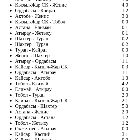
Кызыл-Жар СК - Женис
4:0
Ордабасы - Кайрат
1:2
Актобе - Женис
3:0
Кызыл-Жар СК - Тобол
0:0
Астана - Елимай
0:1
Атырау - Жетысу
0:1
Шахтер - Туран
0:2
Шахтер - Туран
0:2
Туран - Кайрат
0:0
Женис - Шахтер
1:0
Атырау - Ордабасы
1:1
Кайсар - Кызыл-Жар СК
0:3
Ордабасы - Атырау
1:1
Кайсар - Актобе
1:3
Тобол - Елимай
4:2
Елимай - Атырау
0:0
Тобол - Туран
2:0
Кайрат - Кызыл-Жар СК
2:1
Ордабасы - Шахтер
5:0
Астана - Женис
2:0
Ордабасы - Астана
1:2
Тобол - Жетысу
1:2
Окжетпес - Атырау
0:0
Кайсар - Каспий
3:1
Кайрат - Шахтер
0:0