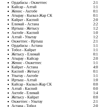
Ордабасы - Окжетпес
2:1
Кайсар - Алтай
1:1
Женис - Актобе
0:1
Атырау - Кызыл-Жар СК
0:1
Кайрат - Каспий
2:0
Елимай - Астана
2:2
Иртыш - Жетысу
1:2
Актобе - Каспий
1:0
Алтай - Улытау
1:2
Окжетпес - Иртыш
2:1
Ордабасы - Астана
1:1
Тобол - Кайрат
1:1
Жетысу - Елимай
0:1
Атырау - Кайсар
2:0
Женис - Окжетпес
1:1
Кайрат - Астана
4:0
Каспий - Жетысу
0:1
Улытау - Актобе
1:1
Иртыш - Алтай
1:0
Кайсар - Кызыл-Жар СК
0:0
Алтай - Каспий
0:0
Актобе - Елимай
1:4
Жетысу - Кайрат
0:0
Окжетпес - Улытау
2:1
Астана - Тобол
2:0