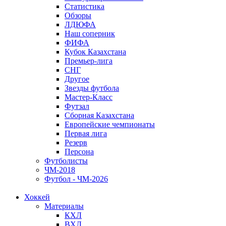
Статистика
Обзоры
ЛДЮФА
Наш соперник
ФИФА
Кубок Казахстана
Премьер-лига
СНГ
Другое
Звезды футбола
Мастер-Класс
Футзал
Сборная Казахстана
Европейские чемпионаты
Первая лига
Резерв
Персона
Футболисты
ЧМ-2018
Футбол - ЧМ-2026
Хоккей
Материалы
КХЛ
ВХЛ