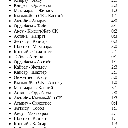
Атырау - Аксу
2:1
Кайрат - Ордабасы
2:2
Махтаарал - Жетысу
1:2
Кызыл-Жар СК - Каспий
1:1
Актобе - Атырау
4:0
Ордабасы - Тобол
4:1
Аксу - Кызыл-Жар СК
0:2
Астана - Кайрат
0:3
Жетысу - Кайсар
0:2
Шахтер - Махтаарал
3:0
Каспий - Окжетпес
2:1
Тобол - Астана
0:1
Ордабасы - Актобе
1:1
Кайрат - Жетысу
2:3
Кайсар - Шахтер
2:1
Окжетпес - Аксу
3:0
Кызыл-Жар СК - Атырау
1:0
Махтаарал - Каспий
3:1
Астана - Ордабасы
2:0
Актобе - Кызыл-Жар СК
1:3
Атырау - Окжетпес
0:4
Жетысу - Тобол
1:1
Аксу - Махтаарал
2:1
Шахтер - Кайрат
1:1
Каспий - Кайсар
1:3