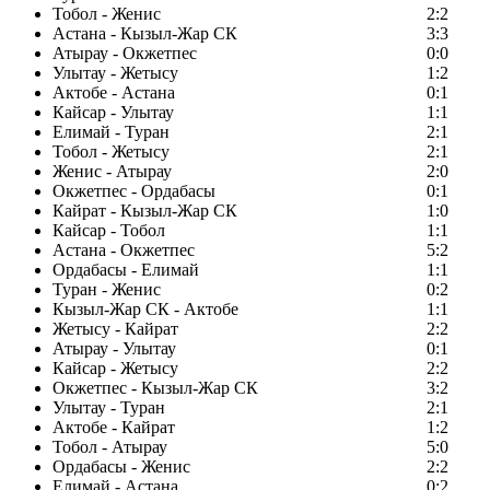
Тобол - Женис
2:2
Астана - Кызыл-Жар СК
3:3
Атырау - Окжетпес
0:0
Улытау - Жетысу
1:2
Актобе - Астана
0:1
Кайсар - Улытау
1:1
Елимай - Туран
2:1
Тобол - Жетысу
2:1
Женис - Атырау
2:0
Окжетпес - Ордабасы
0:1
Кайрат - Кызыл-Жар СК
1:0
Кайсар - Тобол
1:1
Астана - Окжетпес
5:2
Ордабасы - Елимай
1:1
Туран - Женис
0:2
Кызыл-Жар СК - Актобе
1:1
Жетысу - Кайрат
2:2
Атырау - Улытау
0:1
Кайсар - Жетысу
2:2
Окжетпес - Кызыл-Жар СК
3:2
Улытау - Туран
2:1
Актобе - Кайрат
1:2
Тобол - Атырау
5:0
Ордабасы - Женис
2:2
Елимай - Астана
0:2