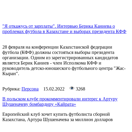
"Я откажусь от зарплаты". Интервью Берика Каниева о
проблемах футбола в Казахстане и выборах президента КФФ
28 февраля на конференции Казахстанской федерации
футбола (КФФ) должны состояться выборы президента
организации. Одним из зарегистрированных кандидатов
является Берик Каниев - член Исполкома КФФ и
руководитель детско-юношеского футбольного центра "Жас-
Кыран".
Рубрика:
Персона
15.02.2022
3268
В польском клубе прокомментировали интерес к Артуру
Шушеначеву бомбардиру «Кайрата»
Европейский клуб хочет купить футболиста сборной
Казахстана, Артура Шушеначева за миллион долларов