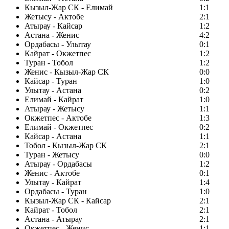
Кызыл-Жар СК - Елимай
1:1
Жетысу - Актобе
2:1
Атырау - Кайсар
1:2
Астана - Женис
4:2
Ордабасы - Улытау
0:1
Кайрат - Окжетпес
1:2
Туран - Тобол
1:2
Женис - Кызыл-Жар СК
0:0
Кайсар - Туран
1:0
Улытау - Астана
0:2
Елимай - Кайрат
1:0
Атырау - Жетысу
1:1
Окжетпес - Актобе
1:3
Елимай - Окжетпес
0:2
Кайсар - Астана
1:1
Тобол - Кызыл-Жар СК
2:1
Туран - Жетысу
0:0
Атырау - Ордабасы
1:2
Женис - Актобе
0:1
Улытау - Кайрат
1:4
Ордабасы - Туран
1:0
Кызыл-Жар СК - Кайсар
2:1
Кайрат - Тобол
2:1
Астана - Атырау
2:1
Окжетпес - Женис
1:1