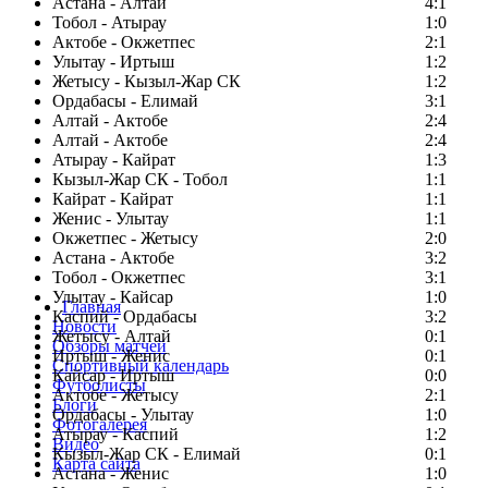
Астана - Алтай
4:1
Тобол - Атырау
1:0
Актобе - Окжетпес
2:1
Улытау - Иртыш
1:2
Жетысу - Кызыл-Жар СК
1:2
Ордабасы - Елимай
3:1
Алтай - Актобе
2:4
Алтай - Актобе
2:4
Атырау - Кайрат
1:3
Кызыл-Жар СК - Тобол
1:1
Кайрат - Кайрат
1:1
Женис - Улытау
1:1
Окжетпес - Жетысу
2:0
Астана - Актобе
3:2
Тобол - Окжетпес
3:1
Улытау - Кайсар
1:0
Главная
Каспий - Ордабасы
3:2
Новости
Жетысу - Алтай
0:1
Обзоры матчей
Иртыш - Женис
0:1
Спортивный календарь
Кайсар - Иртыш
0:0
Футболисты
Актобе - Жетысу
2:1
Блоги
Ордабасы - Улытау
1:0
Фотогалерея
Атырау - Каспий
1:2
Видео
Кызыл-Жар СК - Елимай
0:1
Карта сайта
Астана - Женис
1:0