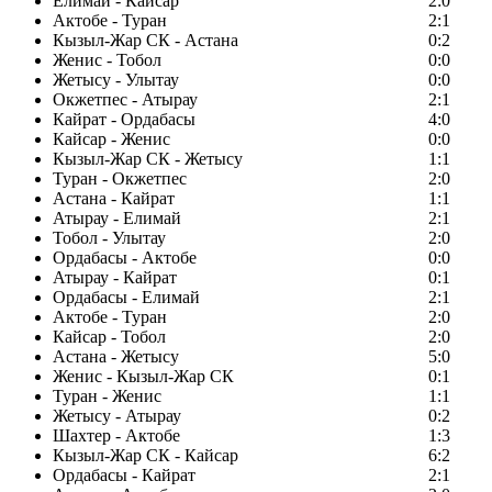
Елимай - Кайсар
2:0
Актобе - Туран
2:1
Кызыл-Жар СК - Астана
0:2
Женис - Тобол
0:0
Жетысу - Улытау
0:0
Окжетпес - Атырау
2:1
Кайрат - Ордабасы
4:0
Кайсар - Женис
0:0
Кызыл-Жар СК - Жетысу
1:1
Туран - Окжетпес
2:0
Астана - Кайрат
1:1
Атырау - Елимай
2:1
Тобол - Улытау
2:0
Ордабасы - Актобе
0:0
Атырау - Кайрат
0:1
Ордабасы - Елимай
2:1
Актобе - Туран
2:0
Кайсар - Тобол
2:0
Астана - Жетысу
5:0
Женис - Кызыл-Жар СК
0:1
Туран - Женис
1:1
Жетысу - Атырау
0:2
Шахтер - Актобе
1:3
Кызыл-Жар СК - Кайсар
6:2
Ордабасы - Кайрат
2:1