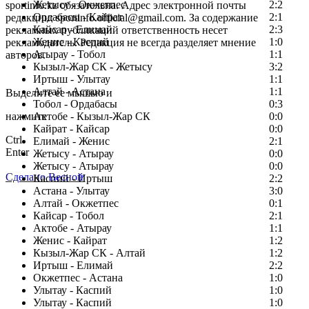
Жетысу - Окжетпес
2:2
sportinfo.kz обязательна. Адрес электронной почты
Ордабасы - Кайрат
2:1
редакции: sportinfo.official@gmail.com. За содержание
Кайсар - Елимай
2:3
рекламных публикаций ответственность несет
Женис - Каспий
1:0
рекламодатель. Редакция не всегда разделяет мнение
Атырау - Тобол
1:1
авторов.
Кызыл-Жар СК - Жетысу
3:2
Заметили ошибку в тексте?
Иртыш - Улытау
1:1
Алтай - Астана
1:1
Выделите ее мышью и
Тобол - Ордабасы
0:3
нажмите
Актобе - Кызыл-Жар СК
0:0
Кайрат - Кайсар
0:0
Ctrl
Елимай - Женис
2:1
Enter
Жетысу - Атырау
0:0
Жетысу - Атырау
0:0
Сделано Весной
Каспий - Иртыш
2:2
Астана - Улытау
3:0
Алтай - Окжетпес
0:1
Кайсар - Тобол
2:1
Актобе - Атырау
1:1
Женис - Кайрат
1:2
Кызыл-Жар СК - Алтай
1:2
Иртыш - Елимай
2:2
Окжетпес - Астана
1:0
Улытау - Каспий
1:0
Улытау - Каспий
1:0