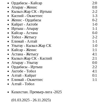
Ордабасы - Кайсар
2:0
Атырау - Женис
0:0
Кызыл-Жар СК - Иртыш
2-2
Каспий - Окжетпес
1-3
Женис - Ордабасы
0-2
Кайрат - Актобе
1-0
Иртыш - Атырау
1-1
Кайсар - Астана
0-0
Тобол - Жетысу
2-2
Елимай - Алтай
1-1
Улытау - Кызыл-Жар СК
1-0
Кайсар - Женис
1:1
Астана - Жетысу
4:1
Кызыл-Жар СК - Каспий
2:1
Атырау - Улытау
0:0
Ордабасы - Иртыш
2:2
Актобе - Тобол
4:1
Алтай - Кайрат
0:1
Елимай - Окжетпес
1:1
Алтай - Тобол
Казахстан. Премьер-лига -2025
(01.03.2025 - 26.11.2025)