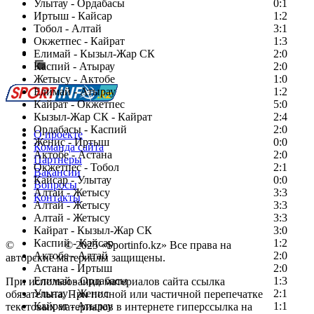
Улытау - Ордабасы
0:1
Иртыш - Кайсар
1:2
Тобол - Алтай
3:1
Есть идея?
Окжетпес - Кайрат
1:3
Сообщить о мероприятии
Елимай - Кызыл-Жар СК
2:0
Каспий - Атырау
Перейти на старый сайт
2:0
Жетысу - Актобе
1:0
Елимай - Атырау
1:2
Кайрат - Окжетпес
5:0
Кызыл-Жар СК - Кайрат
2:4
Ордабасы - Каспий
2:0
О проекте
Женис - Иртыш
0:0
Команда сайта
Актобе - Астана
2:0
Партнеры
Окжетпес - Тобол
2:1
Вакансии
Кайсар - Улытау
0:0
Вопросы
Алтай - Жетысу
3:3
Контакты
Алтай - Жетысу
3:3
Алтай - Жетысу
3:3
Кайрат - Кызыл-Жар СК
3:0
Каспий - Кайсар
1:2
©
Copyright
© 2025 «Sportinfo.kz» Все права на
Актобе - Алтай
2:0
авторские материалы защищены.
Астана - Иртыш
2:0
Елимай - Ордабасы
1:3
При использовании материалов сайта ссылка
Улытау - Женис
2:1
обязательна. При полной или частичной перепечатке
Кайрат - Атырау
1:1
текстовых материалов в интернете гиперссылка на