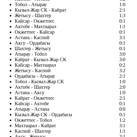
Тобол - Атырау
1:0
Кызыл-Жар СК - Кайрат
2:1
Жетысу - Шахтер
1:3
Кайсар - Окжетпес
0:1
Актобе - Махтаарал
1:1
Окжетпес - Кайсар
0:1
Астана - Каспий
3:1
Аксу - Ордабасы
0:1
Шахтер - Жетысу
0:1
Атырау - Тобол
3:0
Кайрат - Кызыл-Жар СК
3:0
Кайсар - Махтаарал
0:2
Жетысу - Каспий
3:2
Ордабасы - Атырау
2:1
Тобол - Кызыл-Жар СК
1:0
Актобе - Шахтер
2:0
Астана - Аксу
1:0
Кайрат - Окжетпес
2:1
Кайсар - Актобе
0:1
Атырау - Астана
0:0
Кызыл-Жар СК - Ордабасы
0:1
Окжетпес - Тобол
1:2
Махтаарал - Кайрат
3:1
Каспий - Шахтер
1:1
Аксу - Жетысу
2:1