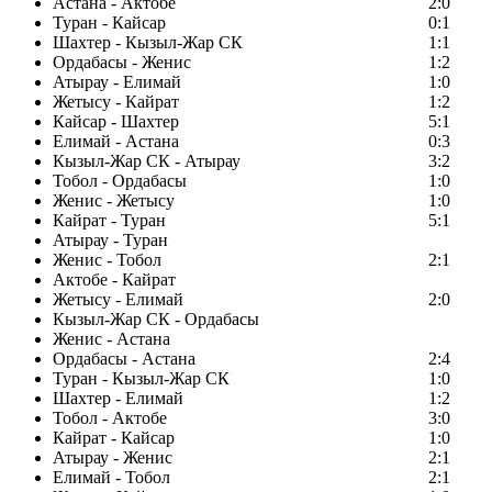
Астана - Актобе
2:0
Туран - Кайсар
0:1
Шахтер - Кызыл-Жар СК
1:1
Ордабасы - Женис
1:2
Атырау - Елимай
1:0
Жетысу - Кайрат
1:2
Кайсар - Шахтер
5:1
Елимай - Астана
0:3
Кызыл-Жар СК - Атырау
3:2
Тобол - Ордабасы
1:0
Женис - Жетысу
1:0
Кайрат - Туран
5:1
Атырау - Туран
Женис - Тобол
2:1
Актобе - Кайрат
Жетысу - Елимай
2:0
Кызыл-Жар СК - Ордабасы
Женис - Астана
Ордабасы - Астана
2:4
Туран - Кызыл-Жар СК
1:0
Шахтер - Елимай
1:2
Тобол - Актобе
3:0
Кайрат - Кайсар
1:0
Атырау - Женис
2:1
Елимай - Тобол
2:1