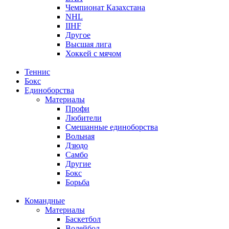
Чемпионат Казахстана
NHL
IIHF
Другое
Высшая лига
Хоккей с мячом
Теннис
Бокс
Единоборства
Материалы
Профи
Любители
Смешанные единоборства
Вольная
Дзюдо
Самбо
Другие
Бокс
Борьба
Командные
Материалы
Баскетбол
Волейбол