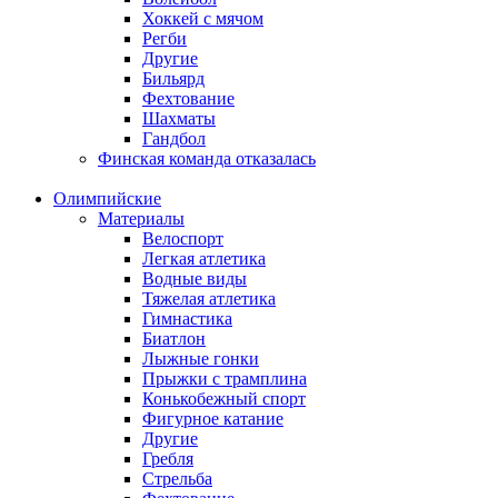
Хоккей с мячом
Регби
Другие
Бильярд
Фехтование
Шахматы
Гандбол
Финская команда отказалась
Олимпийские
Материалы
Велоспорт
Легкая атлетика
Водные виды
Тяжелая атлетика
Гимнастика
Биатлон
Лыжные гонки
Прыжки с трамплина
Конькобежный спорт
Фигурное катание
Другие
Гребля
Стрельба