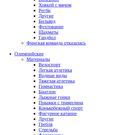
Хоккей с мячом
Регби
Другие
Бильярд
Фехтование
Шахматы
Гандбол
Финская команда отказалась
Олимпийские
Материалы
Велоспорт
Легкая атлетика
Водные виды
Тяжелая атлетика
Гимнастика
Биатлон
Лыжные гонки
Прыжки с трамплина
Конькобежный спорт
Фигурное катание
Другие
Гребля
Стрельба