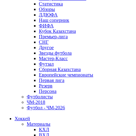
Статистика
Обзоры
ЛДЮФА
Наш соперник
ФИФА
Кубок Казахстана
Премьер-лига
СНГ
Другое
Звезды футбола
Мастер-Класс
Футзал
Сборная Казахстана
Европейские чемпионаты
Первая лига
Резерв
Персона
Футболисты
ЧМ-2018
Футбол - ЧМ-2026
Хоккей
Материалы
КХЛ
ВХЛ