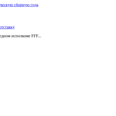
ическую сборную года
отставку
едном исполкоме FFF...