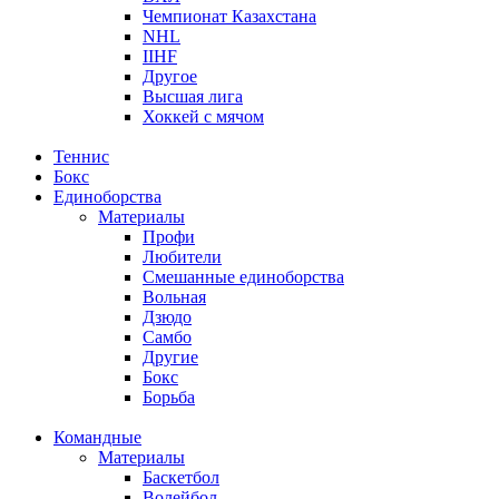
Чемпионат Казахстана
NHL
IIHF
Другое
Высшая лига
Хоккей с мячом
Теннис
Бокс
Единоборства
Материалы
Профи
Любители
Смешанные единоборства
Вольная
Дзюдо
Самбо
Другие
Бокс
Борьба
Командные
Материалы
Баскетбол
Волейбол