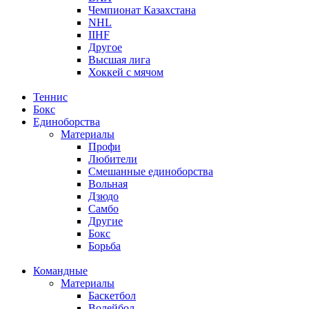
Чемпионат Казахстана
NHL
IIHF
Другое
Высшая лига
Хоккей с мячом
Теннис
Бокс
Единоборства
Материалы
Профи
Любители
Смешанные единоборства
Вольная
Дзюдо
Самбо
Другие
Бокс
Борьба
Командные
Материалы
Баскетбол
Волейбол