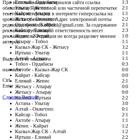
Елимай - Ордабасы
1:3
При использовании материалов сайта ссылка
Улытау - Женис
2:1
обязательна. При полной или частичной перепечатке
Кайрат - Атырау
1:1
текстовых материалов в интернете гиперссылка на
Жетысу - Окжетпес
2:2
sportinfo.kz обязательна. Адрес электронной почты
Ордабасы - Кайрат
2:1
редакции: sportinfo.official@gmail.com. За содержание
Кайсар - Елимай
2:3
рекламных публикаций ответственность несет
Женис - Каспий
1:0
рекламодатель. Редакция не всегда разделяет мнение
Атырау - Тобол
1:1
авторов.
Кызыл-Жар СК - Жетысу
3:2
Заметили ошибку в тексте?
Иртыш - Улытау
1:1
Алтай - Астана
1:1
Выделите ее мышью и
Тобол - Ордабасы
0:3
нажмите
Актобе - Кызыл-Жар СК
0:0
Кайрат - Кайсар
0:0
Ctrl
Елимай - Женис
2:1
Enter
Жетысу - Атырау
0:0
Жетысу - Атырау
0:0
Сделано Весной
Каспий - Иртыш
2:2
Астана - Улытау
3:0
Алтай - Окжетпес
0:1
Кайсар - Тобол
2:1
Актобе - Атырау
1:1
Женис - Кайрат
1:2
Кызыл-Жар СК - Алтай
1:2
Иртыш - Елимай
2:2