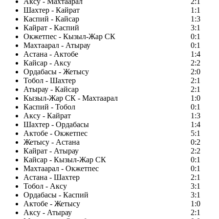
Аксу - Махтаарал
2:1
Шахтер - Кайрат
1:1
Каспий - Кайсар
1:3
Кайрат - Каспий
3:1
Окжетпес - Кызыл-Жар СК
0:1
Махтаарал - Атырау
0:1
Астана - Актобе
1:4
Кайсар - Аксу
2:2
Ордабасы - Жетысу
2:0
Тобол - Шахтер
2:1
Атырау - Кайсар
2:1
Кызыл-Жар СК - Махтаарал
1:0
Каспий - Тобол
0:1
Аксу - Кайрат
1:3
Шахтер - Ордабасы
1:4
Актобе - Окжетпес
5:1
Жетысу - Астана
0:2
Кайрат - Атырау
2:2
Кайсар - Кызыл-Жар СК
0:1
Махтаарал - Окжетпес
0:1
Астана - Шахтер
2:1
Тобол - Аксу
3:1
Ордабасы - Каспий
3:1
Актобе - Жетысу
1:0
Аксу - Атырау
2:1