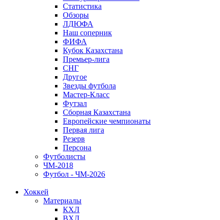
Статистика
Обзоры
ЛДЮФА
Наш соперник
ФИФА
Кубок Казахстана
Премьер-лига
СНГ
Другое
Звезды футбола
Мастер-Класс
Футзал
Сборная Казахстана
Европейские чемпионаты
Первая лига
Резерв
Персона
Футболисты
ЧМ-2018
Футбол - ЧМ-2026
Хоккей
Материалы
КХЛ
ВХЛ