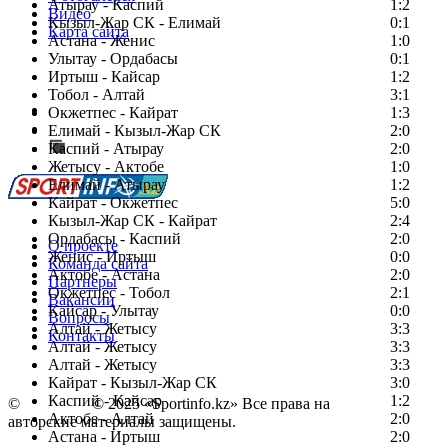
Атырау - Каспий
1:2
Видео
Кызыл-Жар СК - Елимай
0:1
Карта сайта
Астана - Женис
1:0
Улытау - Ордабасы
0:1
Иртыш - Кайсар
1:2
Тобол - Алтай
3:1
Есть идея?
Окжетпес - Кайрат
1:3
Сообщить о мероприятии
Елимай - Кызыл-Жар СК
2:0
Каспий - Атырау
Перейти на старый сайт
2:0
Жетысу - Актобе
1:0
Елимай - Атырау
1:2
Кайрат - Окжетпес
5:0
Кызыл-Жар СК - Кайрат
2:4
Ордабасы - Каспий
2:0
О проекте
Женис - Иртыш
0:0
Команда сайта
Актобе - Астана
2:0
Партнеры
Окжетпес - Тобол
2:1
Вакансии
Кайсар - Улытау
0:0
Вопросы
Алтай - Жетысу
3:3
Контакты
Алтай - Жетысу
3:3
Алтай - Жетысу
3:3
Кайрат - Кызыл-Жар СК
3:0
Каспий - Кайсар
1:2
©
Copyright
© 2025 «Sportinfo.kz» Все права на
Актобе - Алтай
2:0
авторские материалы защищены.
Астана - Иртыш
2:0