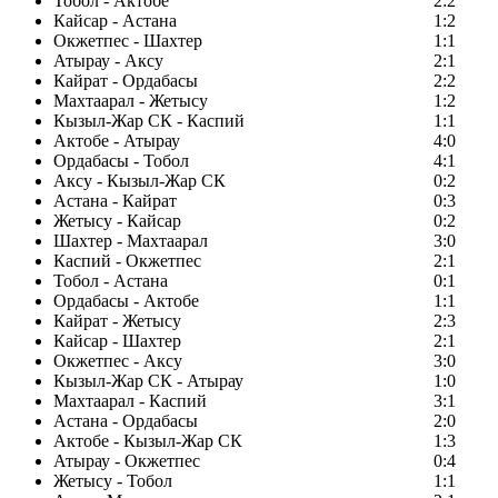
Тобол - Актобе
2:2
Кайсар - Астана
1:2
Окжетпес - Шахтер
1:1
Атырау - Аксу
2:1
Кайрат - Ордабасы
2:2
Махтаарал - Жетысу
1:2
Кызыл-Жар СК - Каспий
1:1
Актобе - Атырау
4:0
Ордабасы - Тобол
4:1
Аксу - Кызыл-Жар СК
0:2
Астана - Кайрат
0:3
Жетысу - Кайсар
0:2
Шахтер - Махтаарал
3:0
Каспий - Окжетпес
2:1
Тобол - Астана
0:1
Ордабасы - Актобе
1:1
Кайрат - Жетысу
2:3
Кайсар - Шахтер
2:1
Окжетпес - Аксу
3:0
Кызыл-Жар СК - Атырау
1:0
Махтаарал - Каспий
3:1
Астана - Ордабасы
2:0
Актобе - Кызыл-Жар СК
1:3
Атырау - Окжетпес
0:4
Жетысу - Тобол
1:1