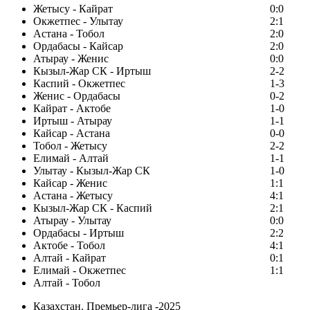
Жетысу - Кайрат
0:0
Окжетпес - Улытау
2:1
Астана - Тобол
2:0
Ордабасы - Кайсар
2:0
Атырау - Женис
0:0
Кызыл-Жар СК - Иртыш
2-2
Каспий - Окжетпес
1-3
Женис - Ордабасы
0-2
Кайрат - Актобе
1-0
Иртыш - Атырау
1-1
Кайсар - Астана
0-0
Тобол - Жетысу
2-2
Елимай - Алтай
1-1
Улытау - Кызыл-Жар СК
1-0
Кайсар - Женис
1:1
Астана - Жетысу
4:1
Кызыл-Жар СК - Каспий
2:1
Атырау - Улытау
0:0
Ордабасы - Иртыш
2:2
Актобе - Тобол
4:1
Алтай - Кайрат
0:1
Елимай - Окжетпес
1:1
Алтай - Тобол
Казахстан. Премьер-лига -2025