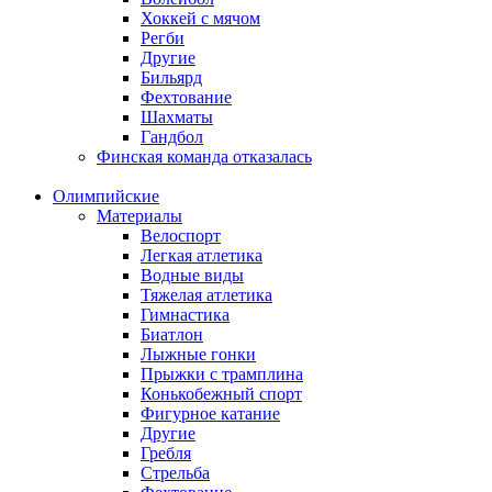
Хоккей с мячом
Регби
Другие
Бильярд
Фехтование
Шахматы
Гандбол
Финская команда отказалась
Олимпийские
Материалы
Велоспорт
Легкая атлетика
Водные виды
Тяжелая атлетика
Гимнастика
Биатлон
Лыжные гонки
Прыжки с трамплина
Конькобежный спорт
Фигурное катание
Другие
Гребля
Стрельба