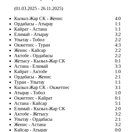
(01.03.2025 - 26.11.2025)
Кызыл-Жар СК - Женис
4:0
Ордабасы - Атырау
1:1
Кайрат - Астана
1:1
Елимай - Атырау
3:2
Улытау - Тобол
2:2
Окжетпес - Туран
4:3
Женис - Кайсар
2:2
Актобе - Ордабасы
2:2
Жетысу - Кызыл-Жар СК
0:1
Астана - Елимай
3:3
Кайрат - Актобе
1:0
Ордабасы - Женис
2:1
Туран - Улытау
1:1
Кызыл-Жар СК - Окжетпес
3:1
Атырау - Тобол
1:0
Окжетпес - Кайрат
0:1
Астана - Кайсар
5:1
Елимай - Кызыл-Жар СК
2:0
Актобе - Жетысу
3:2
Улытау - Ордабасы
2:1
Женис - Астана
3:2
Кайсар - Атырау
0:0