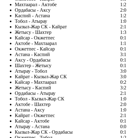
Махтаарал - Актобе
1:2
Ордабасы - Аксу
2:0
Каспий - Астана
1:2
Тобол - Атырау
1:0
Кызыл-Жар СК - Кайрат
2:1
Жетысу - Шахтер
1:3
Кайсар - Окжетпес
0:1
Актобе - Махтаарал
1:1
Окжетпес - Кайсар
0:1
Астана - Каспий
3:1
Аксу - Ордабасы
0:1
Шахтер - Жетысу
0:1
Атырау - Тобол
3:0
Кайрат - Кызыл-Жар СК
3:0
Кайсар - Махтаарал
0:2
Жетысу - Каспий
3:2
Ордабасы - Атырау
2:1
Тобол - Кызыл-Жар СК
1:0
Актобе - Шахтер
2:0
Астана - Аксу
1:0
Кайрат - Окжетпес
2:1
Кайсар - Актобе
0:1
Атырау - Астана
0:0
Кызыл-Жар СК - Ордабасы
0:1
Окжетпес - Тобол
1:2