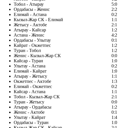
Тобол - Атырау
5:0
Ордабасы - Женис
2:2
Елимай - Астана
0:2
Кызыл-Жар СК - Елимай
1:1
Жетысу - Актобе
2:1
Атырау - Кайсар
1:2
Астана - Женис
4:2
Ордабасы - Улытау
0:1
Кайрат - Окжетпес
1:2
Туран - Тобол
1:2
Женис - Кызыл-Жар СК
0:0
Кайсар - Туран
1:0
Улытау - Астана
0:2
Елимай - Кайрат
1:0
Атырау - Жетысу
1:1
Окжетпес - Актобе
1:3
Елимай - Окжетпес
0:2
Кайсар - Астана
1:1
Тобол - Кызыл-Жар СК
2:1
Туран - Жетысу
0:0
Атырау - Ордабасы
1:2
Женис - Актобе
0:1
Улытау - Кайрат
1:4
Ордабасы - Туран
1:0
Кызыл-Жар СК - Кайсар
2:1