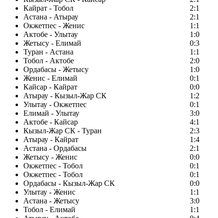
Кайрат - Тобол
2:1
Астана - Атырау
2:1
Окжетпес - Женис
1:1
Актобе - Улытау
1:0
Жетысу - Елимай
0:3
Туран - Астана
1:1
Тобол - Актобе
2:0
Ордабасы - Жетысу
1:0
Женис - Елимай
0:1
Кайсар - Кайрат
0:0
Атырау - Кызыл-Жар СК
1:2
Улытау - Окжетпес
0:1
Елимай - Улытау
3:0
Актобе - Кайсар
4:1
Кызыл-Жар СК - Туран
2:3
Атырау - Кайрат
1:4
Астана - Ордабасы
2:1
Жетысу - Женис
0:0
Окжетпес - Тобол
0:1
Окжетпес - Тобол
0:1
Ордабасы - Кызыл-Жар СК
0:0
Улытау - Женис
1:1
Астана - Жетысу
3:0
Тобол - Елимай
1:1