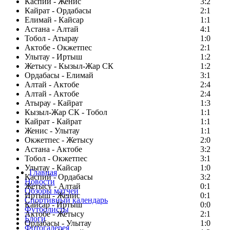
Каспий - Женис
3:2
Кайрат - Ордабасы
2:1
Елимай - Кайсар
1:1
Астана - Алтай
4:1
Тобол - Атырау
1:0
Актобе - Окжетпес
2:1
Улытау - Иртыш
1:2
Жетысу - Кызыл-Жар СК
1:2
Ордабасы - Елимай
3:1
Алтай - Актобе
2:4
Алтай - Актобе
2:4
Атырау - Кайрат
1:3
Кызыл-Жар СК - Тобол
1:1
Кайрат - Кайрат
1:1
Женис - Улытау
1:1
Окжетпес - Жетысу
2:0
Астана - Актобе
3:2
Тобол - Окжетпес
3:1
Улытау - Кайсар
1:0
Главная
Каспий - Ордабасы
3:2
Новости
Жетысу - Алтай
0:1
Обзоры матчей
Иртыш - Женис
0:1
Спортивный календарь
Кайсар - Иртыш
0:0
Футболисты
Актобе - Жетысу
2:1
Блоги
Ордабасы - Улытау
1:0
Фотогалерея