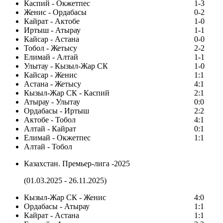
Каспий - Окжетпес
1-3
Женис - Ордабасы
0-2
Кайрат - Актобе
1-0
Иртыш - Атырау
1-1
Кайсар - Астана
0-0
Тобол - Жетысу
2-2
Елимай - Алтай
1-1
Улытау - Кызыл-Жар СК
1-0
Кайсар - Женис
1:1
Астана - Жетысу
4:1
Кызыл-Жар СК - Каспий
2:1
Атырау - Улытау
0:0
Ордабасы - Иртыш
2:2
Актобе - Тобол
4:1
Алтай - Кайрат
0:1
Елимай - Окжетпес
1:1
Алтай - Тобол
Казахстан. Премьер-лига -2025
(01.03.2025 - 26.11.2025)
Кызыл-Жар СК - Женис
4:0
Ордабасы - Атырау
1:1
Кайрат - Астана
1:1