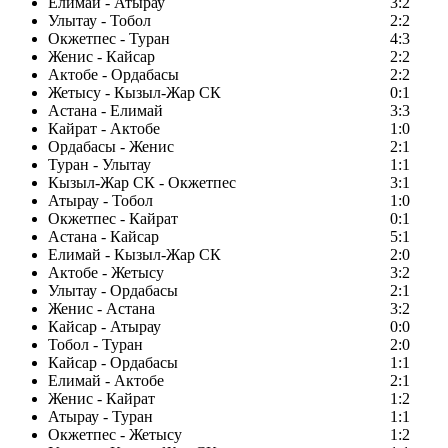
Елимай - Атырау
3:2
Улытау - Тобол
2:2
Окжетпес - Туран
4:3
Женис - Кайсар
2:2
Актобе - Ордабасы
2:2
Жетысу - Кызыл-Жар СК
0:1
Астана - Елимай
3:3
Кайрат - Актобе
1:0
Ордабасы - Женис
2:1
Туран - Улытау
1:1
Кызыл-Жар СК - Окжетпес
3:1
Атырау - Тобол
1:0
Окжетпес - Кайрат
0:1
Астана - Кайсар
5:1
Елимай - Кызыл-Жар СК
2:0
Актобе - Жетысу
3:2
Улытау - Ордабасы
2:1
Женис - Астана
3:2
Кайсар - Атырау
0:0
Тобол - Туран
2:0
Кайсар - Ордабасы
1:1
Елимай - Актобе
2:1
Женис - Кайрат
1:2
Атырау - Туран
1:1
Окжетпес - Жетысу
1:2