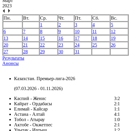
Март
2023
Пн.
Вт.
Ср.
Чт.
Пт.
Сб.
Вс.
1
2
3
4
5
6
7
8
9
10
11
12
13
14
15
16
17
18
19
20
21
22
23
24
25
26
27
28
29
30
31
Результаты
Анонсы
Казахстан. Премьер-лига-2026
(07.03.2026 - 01.11.2026)
Каспий - Женис
3:2
Кайрат - Ордабасы
2:1
Елимай - Кайсар
1:1
Астана - Алтай
4:1
Тобол - Атырау
1:0
Актобе - Окжетпес
2:1
Улытау - Иртыш
1:2