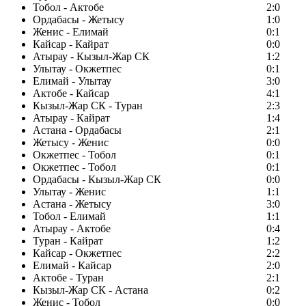
Тобол - Актобе
2:0
Ордабасы - Жетысу
1:0
Женис - Елимай
0:1
Кайсар - Кайрат
0:0
Атырау - Кызыл-Жар СК
1:2
Улытау - Окжетпес
0:1
Елимай - Улытау
3:0
Актобе - Кайсар
4:1
Кызыл-Жар СК - Туран
2:3
Атырау - Кайрат
1:4
Астана - Ордабасы
2:1
Жетысу - Женис
0:0
Окжетпес - Тобол
0:1
Окжетпес - Тобол
0:1
Ордабасы - Кызыл-Жар СК
0:0
Улытау - Женис
1:1
Астана - Жетысу
3:0
Тобол - Елимай
1:1
Атырау - Актобе
0:4
Туран - Кайрат
1:2
Кайсар - Окжетпес
2:2
Елимай - Кайсар
2:0
Актобе - Туран
2:1
Кызыл-Жар СК - Астана
0:2
Женис - Тобол
0:0