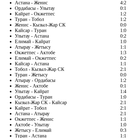
Астана - Женис
4:2
Ордабасы - Улытау
0:1
Кайрат - Окжетпес
1:2
Туран - Тобол
1:2
Женис - Кызыл-Жар СК
0:0
Кайсар - Туран
1:0
Улытау - Астана
0:2
Елимай - Кайрат
1:0
Атырау - Жетысу
1:1
Окжетпес - Актобе
1:3
Елимай - Окжетпес
0:2
Кайсар - Астана
1:1
Тобол - Кызыл-Жар СК
2:1
Туран - Жетысу
0:0
Атырау - Ордабасы
1:2
Женис - Актобе
0:1
Улытау - Кайрат
1:4
Ордабасы - Туран
1:0
Кызыл-Жар СК - Кайсар
2:1
Кайрат - Тобол
2:1
Астана - Атырау
2:1
Окжетпес - Женис
1:1
Актобе - Улытау
1:0
Жетысу - Елимай
0:3
Туран - Астана
1:1