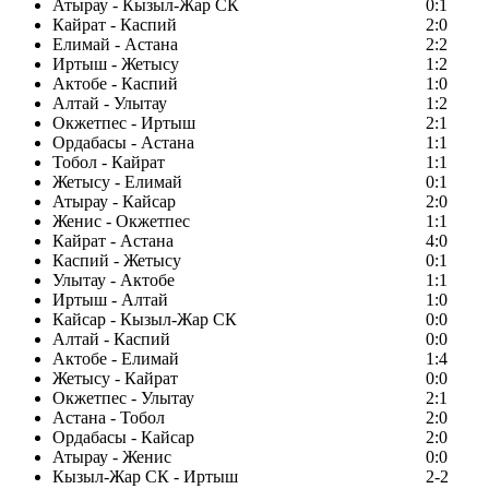
Атырау - Кызыл-Жар СК
0:1
Кайрат - Каспий
2:0
Елимай - Астана
2:2
Иртыш - Жетысу
1:2
Актобе - Каспий
1:0
Алтай - Улытау
1:2
Окжетпес - Иртыш
2:1
Ордабасы - Астана
1:1
Тобол - Кайрат
1:1
Жетысу - Елимай
0:1
Атырау - Кайсар
2:0
Женис - Окжетпес
1:1
Кайрат - Астана
4:0
Каспий - Жетысу
0:1
Улытау - Актобе
1:1
Иртыш - Алтай
1:0
Кайсар - Кызыл-Жар СК
0:0
Алтай - Каспий
0:0
Актобе - Елимай
1:4
Жетысу - Кайрат
0:0
Окжетпес - Улытау
2:1
Астана - Тобол
2:0
Ордабасы - Кайсар
2:0
Атырау - Женис
0:0
Кызыл-Жар СК - Иртыш
2-2