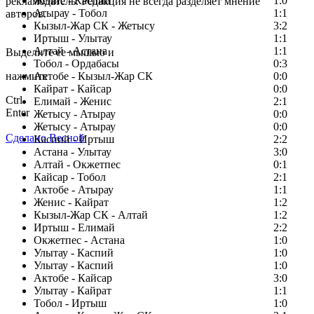
Женис - Каспий
1:0
рекламодатель. Редакция не всегда разделяет мнение
Атырау - Тобол
1:1
авторов.
Кызыл-Жар СК - Жетысу
3:2
Заметили ошибку в тексте?
Иртыш - Улытау
1:1
Алтай - Астана
1:1
Выделите ее мышью и
Тобол - Ордабасы
0:3
нажмите
Актобе - Кызыл-Жар СК
0:0
Кайрат - Кайсар
0:0
Ctrl
Елимай - Женис
2:1
Enter
Жетысу - Атырау
0:0
Жетысу - Атырау
0:0
Сделано Весной
Каспий - Иртыш
2:2
Астана - Улытау
3:0
Алтай - Окжетпес
0:1
Кайсар - Тобол
2:1
Актобе - Атырау
1:1
Женис - Кайрат
1:2
Кызыл-Жар СК - Алтай
1:2
Иртыш - Елимай
2:2
Окжетпес - Астана
1:0
Улытау - Каспий
1:0
Улытау - Каспий
1:0
Актобе - Кайсар
3:0
Улытау - Кайрат
1:1
Тобол - Иртыш
1:0