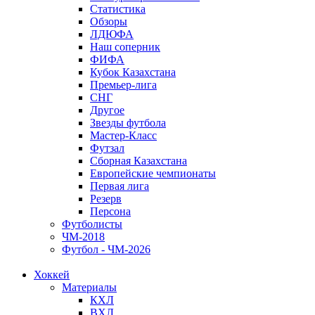
Статистика
Обзоры
ЛДЮФА
Наш соперник
ФИФА
Кубок Казахстана
Премьер-лига
СНГ
Другое
Звезды футбола
Мастер-Класс
Футзал
Сборная Казахстана
Европейские чемпионаты
Первая лига
Резерв
Персона
Футболисты
ЧМ-2018
Футбол - ЧМ-2026
Хоккей
Материалы
КХЛ
ВХЛ