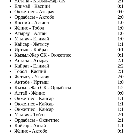
Астана - Кызыл-Жар СК
2:1
Елимай - Каспий
0:1
Окжетпес - Атырау
0:0
Ордабасы - Актобе
2:0
Каспий - Астана
1:0
Женис - Тобол
1:0
Атырау - Алтай
1:0
Улытау - Елимай
1:0
Кайсар - Жетысу
1:1
Иртыш - Кайрат
0:1
Кызыл-Жар СК - Окжетпес
0:1
Астана - Атырау
2:1
Кайрат - Елимай
2:2
Тобол - Каспий
2:1
Жетысу - Улытау
2:0
Актобе - Иртыш
1:0
Кызыл-Жар СК - Ордабасы
1:2
Алтай - Женис
0:0
Окжетпес - Кайсар
1:1
Окжетпес - Кайсар
1:1
Окжетпес - Кайсар
1:1
Улытау - Тобол
2:1
Ордабасы - Окжетпес
2:1
Кайсар - Алтай
1:1
Женис - Актобе
0:1