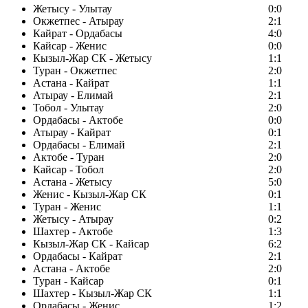
Жетысу - Улытау
0:0
Окжетпес - Атырау
2:1
Кайрат - Ордабасы
4:0
Кайсар - Женис
0:0
Кызыл-Жар СК - Жетысу
1:1
Туран - Окжетпес
2:0
Астана - Кайрат
1:1
Атырау - Елимай
2:1
Тобол - Улытау
2:0
Ордабасы - Актобе
0:0
Атырау - Кайрат
0:1
Ордабасы - Елимай
2:1
Актобе - Туран
2:0
Кайсар - Тобол
2:0
Астана - Жетысу
5:0
Женис - Кызыл-Жар СК
0:1
Туран - Женис
1:1
Жетысу - Атырау
0:2
Шахтер - Актобе
1:3
Кызыл-Жар СК - Кайсар
6:2
Ордабасы - Кайрат
2:1
Астана - Актобе
2:0
Туран - Кайсар
0:1
Шахтер - Кызыл-Жар СК
1:1
Ордабасы - Женис
1:2