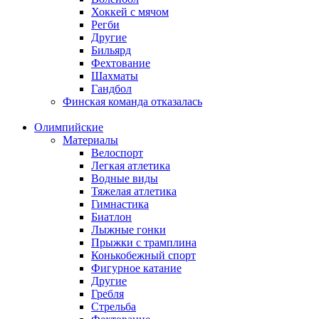
Хоккей с мячом
Регби
Другие
Бильярд
Фехтование
Шахматы
Гандбол
Финская команда отказалась
Олимпийские
Материалы
Велоспорт
Легкая атлетика
Водные виды
Тяжелая атлетика
Гимнастика
Биатлон
Лыжные гонки
Прыжки с трамплина
Конькобежный спорт
Фигурное катание
Другие
Гребля
Стрельба