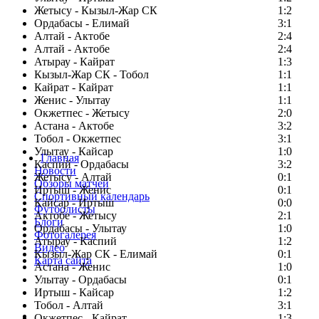
Жетысу - Кызыл-Жар СК
1:2
Ордабасы - Елимай
3:1
Алтай - Актобе
2:4
Алтай - Актобе
2:4
Атырау - Кайрат
1:3
Кызыл-Жар СК - Тобол
1:1
Кайрат - Кайрат
1:1
Женис - Улытау
1:1
Окжетпес - Жетысу
2:0
Астана - Актобе
3:2
Тобол - Окжетпес
3:1
Улытау - Кайсар
1:0
Главная
Каспий - Ордабасы
3:2
Новости
Жетысу - Алтай
0:1
Обзоры матчей
Иртыш - Женис
0:1
Спортивный календарь
Кайсар - Иртыш
0:0
Футболисты
Актобе - Жетысу
2:1
Блоги
Ордабасы - Улытау
1:0
Фотогалерея
Атырау - Каспий
1:2
Видео
Кызыл-Жар СК - Елимай
0:1
Карта сайта
Астана - Женис
1:0
Улытау - Ордабасы
0:1
Иртыш - Кайсар
1:2
Тобол - Алтай
3:1
Есть идея?
Окжетпес - Кайрат
1:3