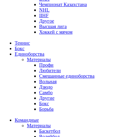
Чемпионат Казахстана
NHL
IIHF
Другое
Высшая лига
Хоккей с мячом
Теннис
Бокс
Единоборства
Материалы
Профи
Любители
Смешанные единоборства
Вольная
Дзюдо
Самбо
Другие
Бокс
Борьба
Командные
Материалы
Баскетбол
Волейбол