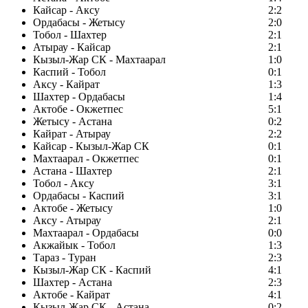
Кайсар - Аксу
2:2
Ордабасы - Жетысу
2:0
Тобол - Шахтер
2:1
Атырау - Кайсар
2:1
Кызыл-Жар СК - Махтаарал
1:0
Каспий - Тобол
0:1
Аксу - Кайрат
1:3
Шахтер - Ордабасы
1:4
Актобе - Окжетпес
5:1
Жетысу - Астана
0:2
Кайрат - Атырау
2:2
Кайсар - Кызыл-Жар СК
0:1
Махтаарал - Окжетпес
0:1
Астана - Шахтер
2:1
Тобол - Аксу
3:1
Ордабасы - Каспий
3:1
Актобе - Жетысу
1:0
Аксу - Атырау
2:1
Махтаарал - Ордабасы
0:0
Акжайык - Тобол
1:3
Тараз - Туран
2:3
Кызыл-Жар СК - Каспий
4:1
Шахтер - Астана
2:3
Актобе - Кайрат
4:1
Кызыл-Жар СК - Астана
0:2