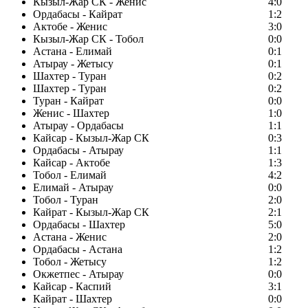
Кызыл-Жар СК - Женис
4:0
Ордабасы - Кайрат
1:2
Актобе - Женис
3:0
Кызыл-Жар СК - Тобол
0:0
Астана - Елимай
0:1
Атырау - Жетысу
0:1
Шахтер - Туран
0:2
Шахтер - Туран
0:2
Туран - Кайрат
0:0
Женис - Шахтер
1:0
Атырау - Ордабасы
1:1
Кайсар - Кызыл-Жар СК
0:3
Ордабасы - Атырау
1:1
Кайсар - Актобе
1:3
Тобол - Елимай
4:2
Елимай - Атырау
0:0
Тобол - Туран
2:0
Кайрат - Кызыл-Жар СК
2:1
Ордабасы - Шахтер
5:0
Астана - Женис
2:0
Ордабасы - Астана
1:2
Тобол - Жетысу
1:2
Окжетпес - Атырау
0:0
Кайсар - Каспий
3:1
Кайрат - Шахтер
0:0