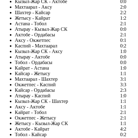
Кызыл-Жар СК - Актобе
0:0
Махтаарал - Аксу
2:0
Шахтер - Кайсар
2:2
Жетысу - Кайрат
1:2
Астана - Тобол
2:1
Атырау - Кызыл-Жар СК
0:0
Актобе - Ордабасы
2:1
Аксу - Окжетпес
0:1
Каспий - Махтаарал
0:2
Кызыл-Жар СК - Аксу
1:0
Атырау - Актобе
0:0
Тобол - Ордабасы
0:0
Кайрат - Астана
1:0
Кайсар - Жетысу
1:1
Махтаарал - Шахтер
3:1
Окжетпес - Каспий
3:3
Кайсар - Ордабасы
2:3
Атырау - Каспий
1:0
Кызыл-Жар СК - Шахтер
1:1
Аксу - Актобе
1:1
Кайрат - Тобол
2:1
Окжетпес - Жетысу
2:1
Жетысу - Кызыл-Жар СК
1:1
Актобе - Кайрат
4:2
Тобол - Кайсар
0:2