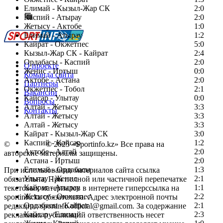
Сообщить о мероприятии
Елимай - Кызыл-Жар СК
2:0
Каспий - Атырау
Перейти на старый сайт
2:0
Жетысу - Актобе
1:0
Елимай - Атырау
1:2
Кайрат - Окжетпес
5:0
Кызыл-Жар СК - Кайрат
2:4
Ордабасы - Каспий
2:0
О проекте
Женис - Иртыш
0:0
Команда сайта
Актобе - Астана
2:0
Партнеры
Окжетпес - Тобол
2:1
Вакансии
Кайсар - Улытау
0:0
Вопросы
Алтай - Жетысу
3:3
Контакты
Алтай - Жетысу
3:3
Алтай - Жетысу
3:3
Кайрат - Кызыл-Жар СК
3:0
Каспий - Кайсар
1:2
©
Copyright
© 2025 «Sportinfo.kz» Все права на
Актобе - Алтай
2:0
авторские материалы защищены.
Астана - Иртыш
2:0
Елимай - Ордабасы
1:3
При использовании материалов сайта ссылка
Улытау - Женис
2:1
обязательна. При полной или частичной перепечатке
Кайрат - Атырау
1:1
текстовых материалов в интернете гиперссылка на
Жетысу - Окжетпес
2:2
sportinfo.kz обязательна. Адрес электронной почты
Ордабасы - Кайрат
2:1
редакции: sportinfo.official@gmail.com. За содержание
Кайсар - Елимай
2:3
рекламных публикаций ответственность несет