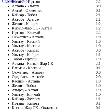
Сделано Весной
Каспий - Иртыш
2:2
Астана - Улытау
3:0
Алтай - Окжетпес
0:1
Кайсар - Тобол
2:1
Актобе - Атырау
1:1
Женис - Кайрат
1:2
Кызыл-Жар СК - Алтай
1:2
Иртыш - Елимай
2:2
Окжетпес - Астана
1:0
Улытау - Каспий
1:0
Улытау - Каспий
1:0
Актобе - Кайсар
3:0
Улытау - Кайрат
1:1
Тобол - Иртыш
1:0
Астана - Кызыл-Жар СК
2:1
Елимай - Каспий
0:1
Окжетпес - Атырау
0:0
Ордабасы - Актобе
2:0
Каспий - Астана
1:0
Женис - Тобол
1:0
Атырау - Алтай
1:0
Улытау - Елимай
1:0
Кайсар - Жетысу
1:1
Иртыш - Кайрат
0:1
Кызыл-Жар СК - Окжетпес
0:1