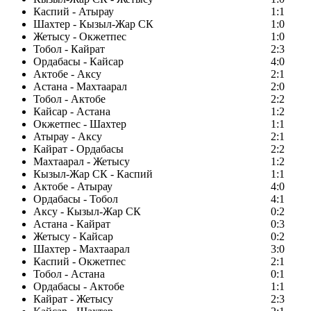
Каспий - Атырау
1:1
Шахтер - Кызыл-Жар СК
1:0
Жетысу - Окжетпес
1:0
Тобол - Кайрат
2:3
Ордабасы - Кайсар
4:0
Актобе - Аксу
2:1
Астана - Махтаарал
2:0
Тобол - Актобе
2:2
Кайсар - Астана
1:2
Окжетпес - Шахтер
1:1
Атырау - Аксу
2:1
Кайрат - Ордабасы
2:2
Махтаарал - Жетысу
1:2
Кызыл-Жар СК - Каспий
1:1
Актобе - Атырау
4:0
Ордабасы - Тобол
4:1
Аксу - Кызыл-Жар СК
0:2
Астана - Кайрат
0:3
Жетысу - Кайсар
0:2
Шахтер - Махтаарал
3:0
Каспий - Окжетпес
2:1
Тобол - Астана
0:1
Ордабасы - Актобе
1:1
Кайрат - Жетысу
2:3