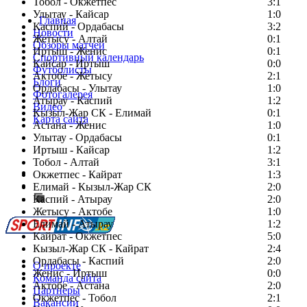
Тобол - Окжетпес
3:1
Улытау - Кайсар
1:0
Главная
Каспий - Ордабасы
3:2
Новости
Жетысу - Алтай
0:1
Обзоры матчей
Иртыш - Женис
0:1
Спортивный календарь
Кайсар - Иртыш
0:0
Футболисты
Актобе - Жетысу
2:1
Блоги
Ордабасы - Улытау
1:0
Фотогалерея
Атырау - Каспий
1:2
Видео
Кызыл-Жар СК - Елимай
0:1
Карта сайта
Астана - Женис
1:0
Улытау - Ордабасы
0:1
Иртыш - Кайсар
1:2
Тобол - Алтай
3:1
Есть идея?
Окжетпес - Кайрат
1:3
Сообщить о мероприятии
Елимай - Кызыл-Жар СК
2:0
Каспий - Атырау
Перейти на старый сайт
2:0
Жетысу - Актобе
1:0
Елимай - Атырау
1:2
Кайрат - Окжетпес
5:0
Кызыл-Жар СК - Кайрат
2:4
Ордабасы - Каспий
2:0
О проекте
Женис - Иртыш
0:0
Команда сайта
Актобе - Астана
2:0
Партнеры
Окжетпес - Тобол
2:1
Вакансии