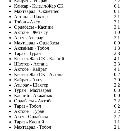
Кайрат - Атырау
2:2
Кайсар - Кызыл-Жар СК
0:1
Махтаарал - Окжетпес
0:1
Астана - Шахтер
2:1
Тобол - Аксу
3:1
Ордабасы - Каспий
3:1
Актобе - Жетысу
1:0
Аксу - Атырау
2:1
Махтаарал - Ордабасы
0:0
Акжайык - Тобол
1:3
Тараз - Туран
2:3
Кызыл-Жар СК - Каспий
4:1
Шахтер - Астана
2:3
Актобе - Кайрат
4:1
Кызыл-Жар СК - Астана
0:2
Кайрат - Аксу
2:0
Атырау - Шахтер
2:2
Туран - Махтаарал
0:3
Каспий - Акжайык
0:0
Ордабасы - Актобе
2:2
Тараз - Тобол
0:2
Актобе - Туран
3:2
Аксу - Ордабасы
2:2
Тараз - Каспий
1:1
Махтаарал - Тобол
2:1