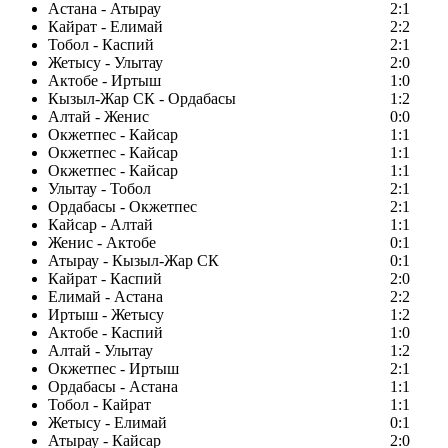
Астана - Атырау
2:1
Кайрат - Елимай
2:2
Тобол - Каспий
2:1
Жетысу - Улытау
2:0
Актобе - Иртыш
1:0
Кызыл-Жар СК - Ордабасы
1:2
Алтай - Женис
0:0
Окжетпес - Кайсар
1:1
Окжетпес - Кайсар
1:1
Окжетпес - Кайсар
1:1
Улытау - Тобол
2:1
Ордабасы - Окжетпес
2:1
Кайсар - Алтай
1:1
Женис - Актобе
0:1
Атырау - Кызыл-Жар СК
0:1
Кайрат - Каспий
2:0
Елимай - Астана
2:2
Иртыш - Жетысу
1:2
Актобе - Каспий
1:0
Алтай - Улытау
1:2
Окжетпес - Иртыш
2:1
Ордабасы - Астана
1:1
Тобол - Кайрат
1:1
Жетысу - Елимай
0:1
Атырау - Кайсар
2:0