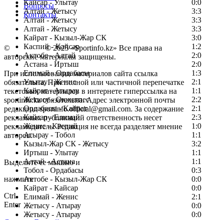
Кайсар - Улытау
0:0
Вопросы
Алтай - Жетысу
3:3
Контакты
Алтай - Жетысу
3:3
Алтай - Жетысу
3:3
Кайрат - Кызыл-Жар СК
3:0
Каспий - Кайсар
1:2
©
Copyright
© 2025 «Sportinfo.kz» Все права на
Актобе - Алтай
2:0
авторские материалы защищены.
Астана - Иртыш
2:0
Елимай - Ордабасы
1:3
При использовании материалов сайта ссылка
Улытау - Женис
2:1
обязательна. При полной или частичной перепечатке
Кайрат - Атырау
1:1
текстовых материалов в интернете гиперссылка на
Жетысу - Окжетпес
2:2
sportinfo.kz обязательна. Адрес электронной почты
Ордабасы - Кайрат
2:1
редакции: sportinfo.official@gmail.com. За содержание
Кайсар - Елимай
2:3
рекламных публикаций ответственность несет
Женис - Каспий
1:0
рекламодатель. Редакция не всегда разделяет мнение
Атырау - Тобол
1:1
авторов.
Кызыл-Жар СК - Жетысу
3:2
Заметили ошибку в тексте?
Иртыш - Улытау
1:1
Алтай - Астана
1:1
Выделите ее мышью и
Тобол - Ордабасы
0:3
нажмите
Актобе - Кызыл-Жар СК
0:0
Кайрат - Кайсар
0:0
Ctrl
Елимай - Женис
2:1
Enter
Жетысу - Атырау
0:0
Жетысу - Атырау
0:0