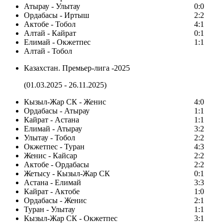
Атырау - Улытау
0:0
Ордабасы - Иртыш
2:2
Актобе - Тобол
4:1
Алтай - Кайрат
0:1
Елимай - Окжетпес
1:1
Алтай - Тобол
Казахстан. Премьер-лига -2025
(01.03.2025 - 26.11.2025)
Кызыл-Жар СК - Женис
4:0
Ордабасы - Атырау
1:1
Кайрат - Астана
1:1
Елимай - Атырау
3:2
Улытау - Тобол
2:2
Окжетпес - Туран
4:3
Женис - Кайсар
2:2
Актобе - Ордабасы
2:2
Жетысу - Кызыл-Жар СК
0:1
Астана - Елимай
3:3
Кайрат - Актобе
1:0
Ордабасы - Женис
2:1
Туран - Улытау
1:1
Кызыл-Жар СК - Окжетпес
3:1