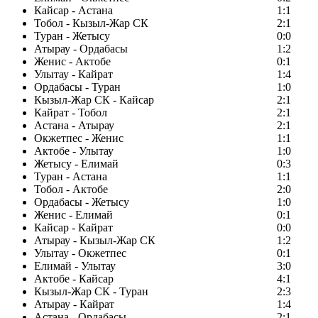
Кайсар - Астана
1:1
Тобол - Кызыл-Жар СК
2:1
Туран - Жетысу
0:0
Атырау - Ордабасы
1:2
Женис - Актобе
0:1
Улытау - Кайрат
1:4
Ордабасы - Туран
1:0
Кызыл-Жар СК - Кайсар
2:1
Кайрат - Тобол
2:1
Астана - Атырау
2:1
Окжетпес - Женис
1:1
Актобе - Улытау
1:0
Жетысу - Елимай
0:3
Туран - Астана
1:1
Тобол - Актобе
2:0
Ордабасы - Жетысу
1:0
Женис - Елимай
0:1
Кайсар - Кайрат
0:0
Атырау - Кызыл-Жар СК
1:2
Улытау - Окжетпес
0:1
Елимай - Улытау
3:0
Актобе - Кайсар
4:1
Кызыл-Жар СК - Туран
2:3
Атырау - Кайрат
1:4
Астана - Ордабасы
2:1