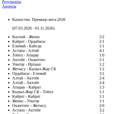
Результаты
Анонсы
Казахстан. Премьер-лига-2026
(07.03.2026 - 01.11.2026)
Каспий - Женис
3:2
Кайрат - Ордабасы
2:1
Елимай - Кайсар
1:1
Астана - Алтай
4:1
Тобол - Атырау
1:0
Актобе - Окжетпес
2:1
Улытау - Иртыш
1:2
Жетысу - Кызыл-Жар СК
1:2
Ордабасы - Елимай
3:1
Алтай - Актобе
2:4
Алтай - Актобе
2:4
Атырау - Кайрат
1:3
Кызыл-Жар СК - Тобол
1:1
Кайрат - Кайрат
1:1
Женис - Улытау
1:1
Окжетпес - Жетысу
2:0
Астана - Актобе
3:2