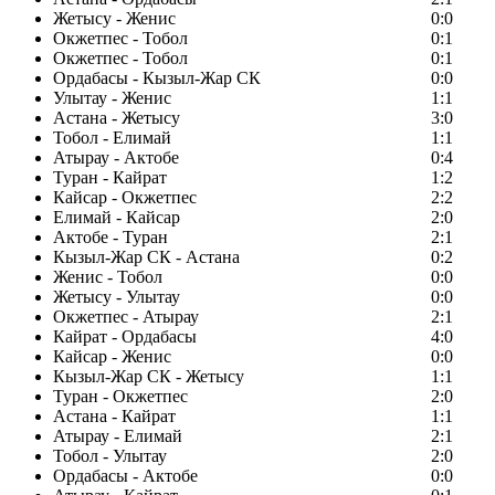
Жетысу - Женис
0:0
Окжетпес - Тобол
0:1
Окжетпес - Тобол
0:1
Ордабасы - Кызыл-Жар СК
0:0
Улытау - Женис
1:1
Астана - Жетысу
3:0
Тобол - Елимай
1:1
Атырау - Актобе
0:4
Туран - Кайрат
1:2
Кайсар - Окжетпес
2:2
Елимай - Кайсар
2:0
Актобе - Туран
2:1
Кызыл-Жар СК - Астана
0:2
Женис - Тобол
0:0
Жетысу - Улытау
0:0
Окжетпес - Атырау
2:1
Кайрат - Ордабасы
4:0
Кайсар - Женис
0:0
Кызыл-Жар СК - Жетысу
1:1
Туран - Окжетпес
2:0
Астана - Кайрат
1:1
Атырау - Елимай
2:1
Тобол - Улытау
2:0
Ордабасы - Актобе
0:0