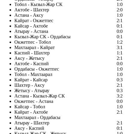
Тобол - Кызыл-Жар СК
1:0
Актобе - Шахтер
2:0
Астана - Аксу
1:0
Кайрат - Окжетпес
2:1
Кайсар - Актобе
0:1
Атырау - Астана
0:0
Кызыл-Жар СК - Ордабасы
0:1
Окжетпес - Тобол
1:2
Махтаарал - Кайрат
3:1
Каспий - Шахтер
1:1
Аксу - Жетысу
2:1
Актобе - Каспий
0:0
Ордабасы - Окжетпес
1:0
Тобол - Махтаарал
1:0
Кайрат - Кайсар
0:3
Шахтер - Аксу
2:1
Жетысу - Атырау
0:3
Астана - Кызыл-Жар СК
3:2
Окжетпес - Астана
0:0
Кайсар - Тобол
1:0
Кайрат - Актобе
2:1
Махтаарал - Ордабасы
Атырау - Шахтер
2:1
Аксу - Каспий
0:1
Кызыл-Жар СК - Жетысу
1:0