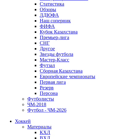
Статистика
Обзоры
ЛДЮФА
Наш соперник
ФИФА
Кубок Казахстана
Премьер-лига
СНГ
Другое
Звезды футбола
Мастер-Класс
Футзал
Сборная Казахстана
Европейские чемпионаты
Первая лига
Резерв
Персона
Футболисты
ЧМ-2018
Футбол - ЧМ-2026
Хоккей
Материалы
КХЛ
ВХЛ