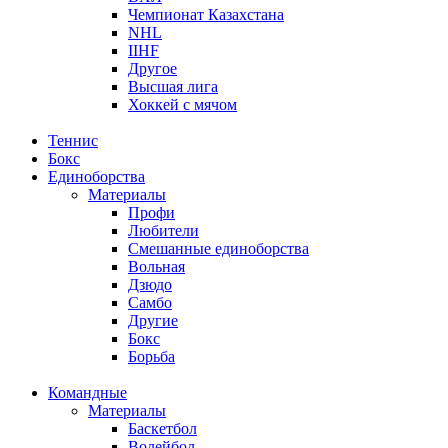
Чемпионат Казахстана
NHL
IIHF
Другое
Высшая лига
Хоккей с мячом
Теннис
Бокс
Единоборства
Материалы
Профи
Любители
Смешанные единоборства
Вольная
Дзюдо
Самбо
Другие
Бокс
Борьба
Командные
Материалы
Баскетбол
Волейбол