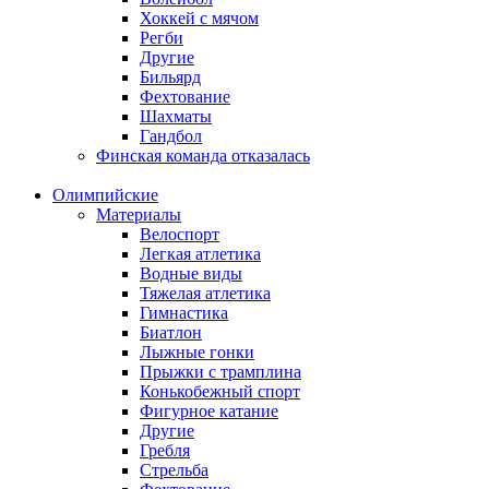
Хоккей с мячом
Регби
Другие
Бильярд
Фехтование
Шахматы
Гандбол
Финская команда отказалась
Олимпийские
Материалы
Велоспорт
Легкая атлетика
Водные виды
Тяжелая атлетика
Гимнастика
Биатлон
Лыжные гонки
Прыжки с трамплина
Конькобежный спорт
Фигурное катание
Другие
Гребля
Стрельба