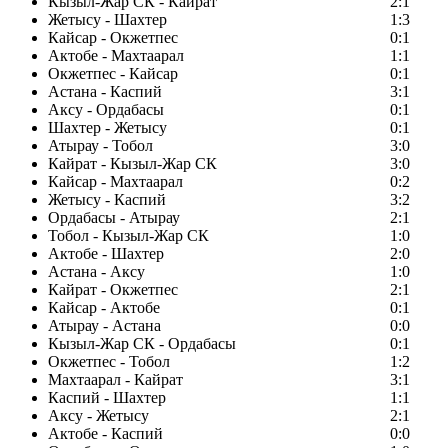
Кызыл-Жар СК - Кайрат
2:1
Жетысу - Шахтер
1:3
Кайсар - Окжетпес
0:1
Актобе - Махтаарал
1:1
Окжетпес - Кайсар
0:1
Астана - Каспий
3:1
Аксу - Ордабасы
0:1
Шахтер - Жетысу
0:1
Атырау - Тобол
3:0
Кайрат - Кызыл-Жар СК
3:0
Кайсар - Махтаарал
0:2
Жетысу - Каспий
3:2
Ордабасы - Атырау
2:1
Тобол - Кызыл-Жар СК
1:0
Актобе - Шахтер
2:0
Астана - Аксу
1:0
Кайрат - Окжетпес
2:1
Кайсар - Актобе
0:1
Атырау - Астана
0:0
Кызыл-Жар СК - Ордабасы
0:1
Окжетпес - Тобол
1:2
Махтаарал - Кайрат
3:1
Каспий - Шахтер
1:1
Аксу - Жетысу
2:1
Актобе - Каспий
0:0