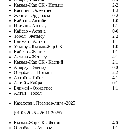
Кызыл-Жар СК - Иртыш
2-2
Каспий - Окжетпес
1-3
Женис - Ордабасы
0-2
Кайрат - Актобе
1-0
Иртыш - Атырау
1-1
Кайсар - Астана
0-0
Тобол - Жетысу
2-2
Елимай - Алтай
1-1
Улытау - Кызыл-Жар СК
1-0
Кайсар - Женис
1:1
Астана - Жетысу
4:1
Кызыл-Жар СК - Каспий
2:1
Атырау - Улытау
0:0
Ордабасы - Иртыш
2:2
Актобе - Тобол
4:1
Алтай - Кайрат
0:1
Елимай - Окжетпес
1:1
Алтай - Тобол
Казахстан. Премьер-лига -2025
(01.03.2025 - 26.11.2025)
Кызыл-Жар СК - Женис
4:0
Ордабасы - Атырау
1:1