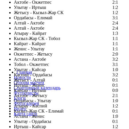
Актобе - Окжетпес
2:1
Улытау - Иртыш
1:2
Жетысу - Кызыл-Жар СК
1:2
Ордабасы - Елимай
3:1
Алтай - Актобе
2:4
Алтай - Актобе
2:4
Атырау - Кайрат
1:3
Кызыл-Жар СК - Тобол
1:1
Кайрат - Кайрат
1:1
Женис - Улытау
1:1
Окжетпес - Жетысу
2:0
Астана - Актобе
3:2
Тобол - Окжетпес
3:1
Улытау - Кайсар
1:0
Главная
Каспий - Ордабасы
3:2
Новости
Жетысу - Алтай
0:1
Обзоры матчей
Иртыш - Женис
0:1
Спортивный календарь
Кайсар - Иртыш
0:0
Футболисты
Актобе - Жетысу
2:1
Блоги
Ордабасы - Улытау
1:0
Фотогалерея
Атырау - Каспий
1:2
Видео
Кызыл-Жар СК - Елимай
0:1
Карта сайта
Астана - Женис
1:0
Улытау - Ордабасы
0:1
Иртыш - Кайсар
1:2