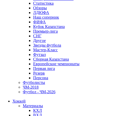
Статистика
Обзоры
ЛДЮФА
Наш соперник
ФИФА
Кубок Казахстана
Премьер-лига
СНГ
Другое
Звезды футбола
Мастер-Класс
Футзал
Сборная Казахстана
Европейские чемпионаты
Первая лига
Резерв
Персона
Футболисты
ЧМ-2018
Футбол - ЧМ-2026
Хоккей
Материалы
КХЛ
ВХЛ