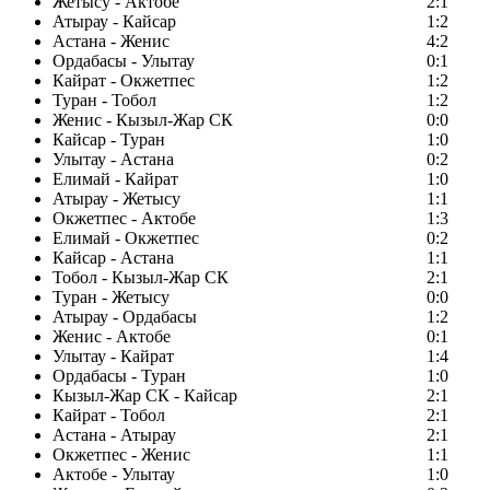
Жетысу - Актобе
2:1
Атырау - Кайсар
1:2
Астана - Женис
4:2
Ордабасы - Улытау
0:1
Кайрат - Окжетпес
1:2
Туран - Тобол
1:2
Женис - Кызыл-Жар СК
0:0
Кайсар - Туран
1:0
Улытау - Астана
0:2
Елимай - Кайрат
1:0
Атырау - Жетысу
1:1
Окжетпес - Актобе
1:3
Елимай - Окжетпес
0:2
Кайсар - Астана
1:1
Тобол - Кызыл-Жар СК
2:1
Туран - Жетысу
0:0
Атырау - Ордабасы
1:2
Женис - Актобе
0:1
Улытау - Кайрат
1:4
Ордабасы - Туран
1:0
Кызыл-Жар СК - Кайсар
2:1
Кайрат - Тобол
2:1
Астана - Атырау
2:1
Окжетпес - Женис
1:1
Актобе - Улытау
1:0