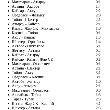
Махтаарал - Атырау
0:1
Астана - Актобе
1:4
Кайсар - Аксу
2:2
Ордабасы - Жетысу
2:0
Тобол - Шахтер
2:1
Атырау - Кайсар
2:1
Кызыл-Жар СК - Махтаарал
1:0
Каспий - Тобол
0:1
Аксу - Кайрат
1:3
Шахтер - Ордабасы
1:4
Актобе - Окжетпес
5:1
Жетысу - Астана
0:2
Кайрат - Атырау
2:2
Кайсар - Кызыл-Жар СК
0:1
Махтаарал - Окжетпес
0:1
Астана - Шахтер
2:1
Тобол - Аксу
3:1
Ордабасы - Каспий
3:1
Актобе - Жетысу
1:0
Аксу - Атырау
2:1
Махтаарал - Ордабасы
0:0
Акжайык - Тобол
1:3
Тараз - Туран
2:3
Кызыл-Жар СК - Каспий
4:1
Шахтер - Астана
2:3