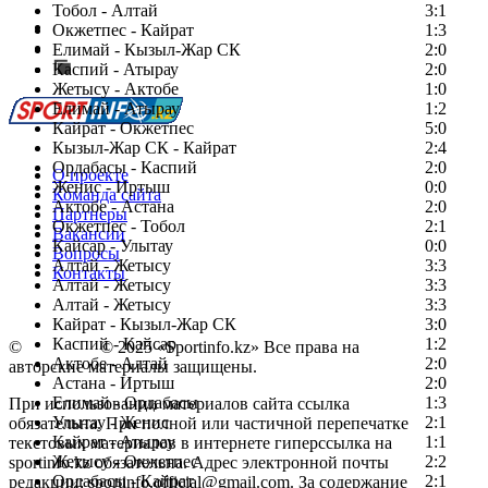
Тобол - Алтай
3:1
Есть идея?
Окжетпес - Кайрат
1:3
Сообщить о мероприятии
Елимай - Кызыл-Жар СК
2:0
Каспий - Атырау
Перейти на старый сайт
2:0
Жетысу - Актобе
1:0
Елимай - Атырау
1:2
Кайрат - Окжетпес
5:0
Кызыл-Жар СК - Кайрат
2:4
Ордабасы - Каспий
2:0
О проекте
Женис - Иртыш
0:0
Команда сайта
Актобе - Астана
2:0
Партнеры
Окжетпес - Тобол
2:1
Вакансии
Кайсар - Улытау
0:0
Вопросы
Алтай - Жетысу
3:3
Контакты
Алтай - Жетысу
3:3
Алтай - Жетысу
3:3
Кайрат - Кызыл-Жар СК
3:0
Каспий - Кайсар
1:2
©
Copyright
© 2025 «Sportinfo.kz» Все права на
Актобе - Алтай
2:0
авторские материалы защищены.
Астана - Иртыш
2:0
Елимай - Ордабасы
1:3
При использовании материалов сайта ссылка
Улытау - Женис
2:1
обязательна. При полной или частичной перепечатке
Кайрат - Атырау
1:1
текстовых материалов в интернете гиперссылка на
Жетысу - Окжетпес
2:2
sportinfo.kz обязательна. Адрес электронной почты
Ордабасы - Кайрат
2:1
редакции: sportinfo.official@gmail.com. За содержание