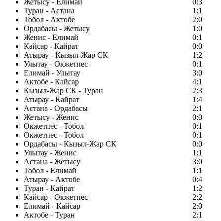
Жетысу - Елимай
0:3
Туран - Астана
1:1
Тобол - Актобе
2:0
Ордабасы - Жетысу
1:0
Женис - Елимай
0:1
Кайсар - Кайрат
0:0
Атырау - Кызыл-Жар СК
1:2
Улытау - Окжетпес
0:1
Елимай - Улытау
3:0
Актобе - Кайсар
4:1
Кызыл-Жар СК - Туран
2:3
Атырау - Кайрат
1:4
Астана - Ордабасы
2:1
Жетысу - Женис
0:0
Окжетпес - Тобол
0:1
Окжетпес - Тобол
0:1
Ордабасы - Кызыл-Жар СК
0:0
Улытау - Женис
1:1
Астана - Жетысу
3:0
Тобол - Елимай
1:1
Атырау - Актобе
0:4
Туран - Кайрат
1:2
Кайсар - Окжетпес
2:2
Елимай - Кайсар
2:0
Актобе - Туран
2:1