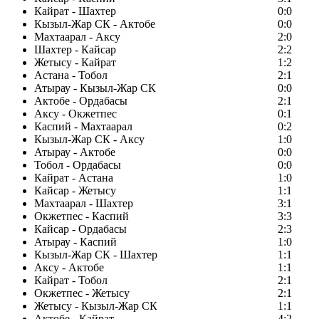
Кайрат - Шахтер
0:0
Кызыл-Жар СК - Актобе
0:0
Махтаарал - Аксу
2:0
Шахтер - Кайсар
2:2
Жетысу - Кайрат
1:2
Астана - Тобол
2:1
Атырау - Кызыл-Жар СК
0:0
Актобе - Ордабасы
2:1
Аксу - Окжетпес
0:1
Каспий - Махтаарал
0:2
Кызыл-Жар СК - Аксу
1:0
Атырау - Актобе
0:0
Тобол - Ордабасы
0:0
Кайрат - Астана
1:0
Кайсар - Жетысу
1:1
Махтаарал - Шахтер
3:1
Окжетпес - Каспий
3:3
Кайсар - Ордабасы
2:3
Атырау - Каспий
1:0
Кызыл-Жар СК - Шахтер
1:1
Аксу - Актобе
1:1
Кайрат - Тобол
2:1
Окжетпес - Жетысу
2:1
Жетысу - Кызыл-Жар СК
1:1
Актобе - Кайрат
4:2