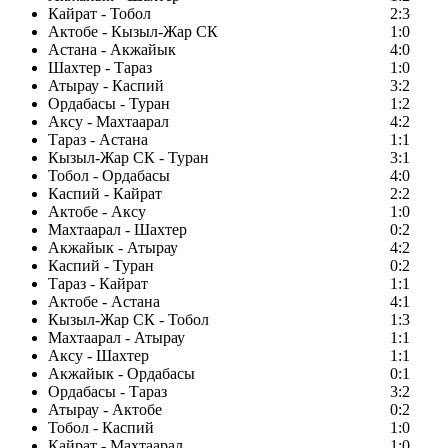
Кайрат - Тобол
2:3
Актобе - Кызыл-Жар СК
1:0
Астана - Акжайык
4:0
Шахтер - Тараз
1:0
Атырау - Каспий
3:2
Ордабасы - Туран
1:2
Аксу - Махтаарал
4:2
Тараз - Астана
1:1
Кызыл-Жар СК - Туран
3:1
Тобол - Ордабасы
4:0
Каспий - Кайрат
2:2
Актобе - Аксу
1:0
Махтаарал - Шахтер
0:2
Акжайык - Атырау
4:2
Каспий - Туран
0:2
Тараз - Кайрат
1:1
Актобе - Астана
4:1
Кызыл-Жар СК - Тобол
1:3
Махтаарал - Атырау
1:1
Аксу - Шахтер
1:1
Акжайык - Ордабасы
0:1
Ордабасы - Тараз
3:2
Атырау - Актобе
0:2
Тобол - Каспий
1:0
Кайрат - Махтаарал
1:0