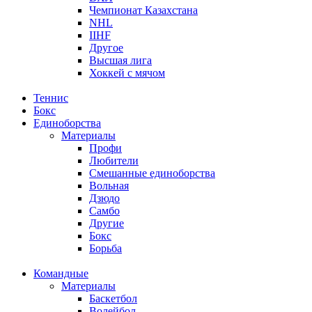
Чемпионат Казахстана
NHL
IIHF
Другое
Высшая лига
Хоккей с мячом
Теннис
Бокс
Единоборства
Материалы
Профи
Любители
Смешанные единоборства
Вольная
Дзюдо
Самбо
Другие
Бокс
Борьба
Командные
Материалы
Баскетбол
Волейбол