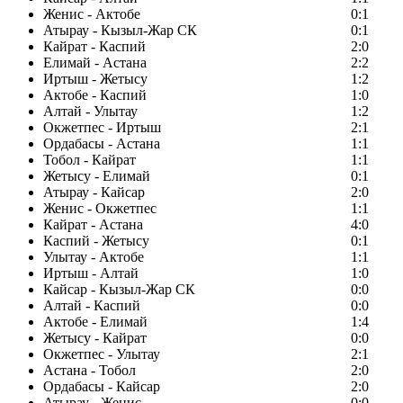
Женис - Актобе
0:1
Атырау - Кызыл-Жар СК
0:1
Кайрат - Каспий
2:0
Елимай - Астана
2:2
Иртыш - Жетысу
1:2
Актобе - Каспий
1:0
Алтай - Улытау
1:2
Окжетпес - Иртыш
2:1
Ордабасы - Астана
1:1
Тобол - Кайрат
1:1
Жетысу - Елимай
0:1
Атырау - Кайсар
2:0
Женис - Окжетпес
1:1
Кайрат - Астана
4:0
Каспий - Жетысу
0:1
Улытау - Актобе
1:1
Иртыш - Алтай
1:0
Кайсар - Кызыл-Жар СК
0:0
Алтай - Каспий
0:0
Актобе - Елимай
1:4
Жетысу - Кайрат
0:0
Окжетпес - Улытау
2:1
Астана - Тобол
2:0
Ордабасы - Кайсар
2:0
Атырау - Женис
0:0