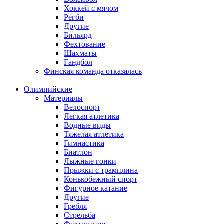
Хоккей с мячом
Регби
Другие
Бильярд
Фехтование
Шахматы
Гандбол
Финская команда отказалась
Олимпийские
Материалы
Велоспорт
Легкая атлетика
Водные виды
Тяжелая атлетика
Гимнастика
Биатлон
Лыжные гонки
Прыжки с трамплина
Конькобежный спорт
Фигурное катание
Другие
Гребля
Стрельба