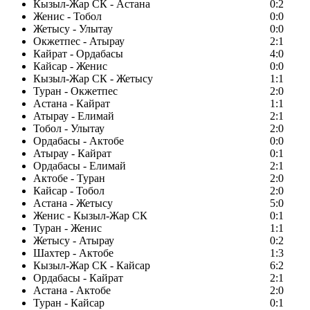
Кызыл-Жар СК - Астана
0:2
Женис - Тобол
0:0
Жетысу - Улытау
0:0
Окжетпес - Атырау
2:1
Кайрат - Ордабасы
4:0
Кайсар - Женис
0:0
Кызыл-Жар СК - Жетысу
1:1
Туран - Окжетпес
2:0
Астана - Кайрат
1:1
Атырау - Елимай
2:1
Тобол - Улытау
2:0
Ордабасы - Актобе
0:0
Атырау - Кайрат
0:1
Ордабасы - Елимай
2:1
Актобе - Туран
2:0
Кайсар - Тобол
2:0
Астана - Жетысу
5:0
Женис - Кызыл-Жар СК
0:1
Туран - Женис
1:1
Жетысу - Атырау
0:2
Шахтер - Актобе
1:3
Кызыл-Жар СК - Кайсар
6:2
Ордабасы - Кайрат
2:1
Астана - Актобе
2:0
Туран - Кайсар
0:1