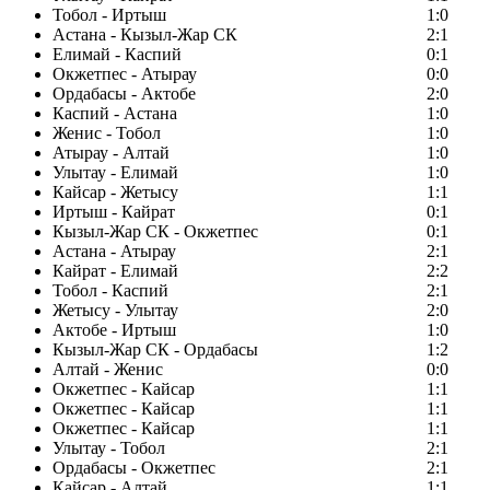
Тобол - Иртыш
1:0
Астана - Кызыл-Жар СК
2:1
Елимай - Каспий
0:1
Окжетпес - Атырау
0:0
Ордабасы - Актобе
2:0
Каспий - Астана
1:0
Женис - Тобол
1:0
Атырау - Алтай
1:0
Улытау - Елимай
1:0
Кайсар - Жетысу
1:1
Иртыш - Кайрат
0:1
Кызыл-Жар СК - Окжетпес
0:1
Астана - Атырау
2:1
Кайрат - Елимай
2:2
Тобол - Каспий
2:1
Жетысу - Улытау
2:0
Актобе - Иртыш
1:0
Кызыл-Жар СК - Ордабасы
1:2
Алтай - Женис
0:0
Окжетпес - Кайсар
1:1
Окжетпес - Кайсар
1:1
Окжетпес - Кайсар
1:1
Улытау - Тобол
2:1
Ордабасы - Окжетпес
2:1
Кайсар - Алтай
1:1