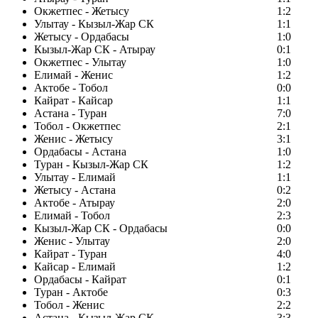
Окжетпес - Жетысу
1:2
Улытау - Кызыл-Жар СК
1:1
Жетысу - Ордабасы
1:0
Кызыл-Жар СК - Атырау
0:1
Окжетпес - Улытау
1:0
Елимай - Женис
1:2
Актобе - Тобол
0:0
Кайрат - Кайсар
1:1
Астана - Туран
7:0
Тобол - Окжетпес
2:1
Женис - Жетысу
3:1
Ордабасы - Астана
1:0
Туран - Кызыл-Жар СК
1:2
Улытау - Елимай
1:1
Жетысу - Астана
0:2
Актобе - Атырау
2:0
Елимай - Тобол
2:3
Кызыл-Жар СК - Ордабасы
0:0
Женис - Улытау
2:0
Кайрат - Туран
4:0
Кайсар - Елимай
1:2
Ордабасы - Кайрат
0:1
Туран - Актобе
0:3
Тобол - Женис
2:2
Астана - Кызыл-Жар СК
3:3