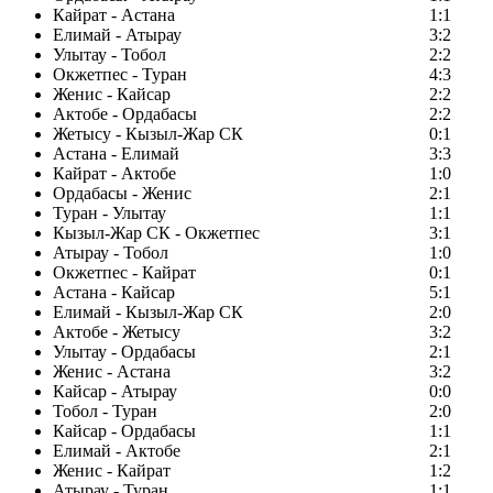
Кайрат - Астана
1:1
Елимай - Атырау
3:2
Улытау - Тобол
2:2
Окжетпес - Туран
4:3
Женис - Кайсар
2:2
Актобе - Ордабасы
2:2
Жетысу - Кызыл-Жар СК
0:1
Астана - Елимай
3:3
Кайрат - Актобе
1:0
Ордабасы - Женис
2:1
Туран - Улытау
1:1
Кызыл-Жар СК - Окжетпес
3:1
Атырау - Тобол
1:0
Окжетпес - Кайрат
0:1
Астана - Кайсар
5:1
Елимай - Кызыл-Жар СК
2:0
Актобе - Жетысу
3:2
Улытау - Ордабасы
2:1
Женис - Астана
3:2
Кайсар - Атырау
0:0
Тобол - Туран
2:0
Кайсар - Ордабасы
1:1
Елимай - Актобе
2:1
Женис - Кайрат
1:2
Атырау - Туран
1:1