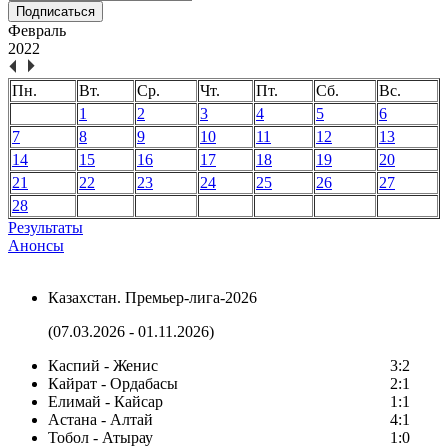
Подписаться
Февраль
2022
Пн.
Вт.
Ср.
Чт.
Пт.
Сб.
Вс.
1
2
3
4
5
6
7
8
9
10
11
12
13
14
15
16
17
18
19
20
21
22
23
24
25
26
27
28
Результаты
Анонсы
Казахстан. Премьер-лига-2026
(07.03.2026 - 01.11.2026)
Каспий - Женис
3:2
Кайрат - Ордабасы
2:1
Елимай - Кайсар
1:1
Астана - Алтай
4:1
Тобол - Атырау
1:0