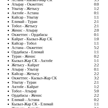
Атырау - Окжетпес
0:0
Улытау - Жетысу
1:2
Актобе - Астана
0:1
Кайсар - Улытау
1:1
Елимай - Туран
2:1
Тобол - Жетысу
2:1
Женис - Атырау
2:0
Окжетпес - Ордабасы
0:1
Кайрат - Кызыл-Жар СК
1:0
Кайсар - Тобол
1:1
Астана - Окжетпес
5:2
Ордабасы - Елимай
1:1
Туран - Женис
0:2
Кызыл-Жар СК - Актобе
1:1
Жетысу - Кайрат
2:2
Атырау - Улытау
0:1
Кайсар - Жетысу
2:2
Окжетпес - Кызыл-Жар СК
3:2
Улытау - Туран
2:1
Актобе - Кайрат
1:2
Тобол - Атырау
5:0
Ордабасы - Женис
2:2
Елимай - Астана
0:2
Кызыл-Жар СК - Елимай
1:1