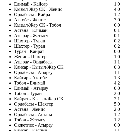
Елимай - Кайсар
1:0
Кызыл-Жар СК - Женис
4:0
Ордабасы - Кайрат
1:2
Актобе - Женис
3:0
Кызыл-Жар СК - Тобол
0:0
Астана - Елимай
0:1
Атырау - Жетысу
0:1
Шахтер - Туран
0:2
Шахтер - Туран
0:2
Туран - Кайрат
0:0
Женис - Шахтер
1:0
Атырау - Ордабасы
1:1
Кайсар - Кызыл-Жар СК
0:3
Ордабасы - Атырау
1:1
Кайсар - Актобе
1:3
Тобол - Елимай
4:2
Елимай - Атырау
0:0
Тобол - Туран
2:0
Кайрат - Кызыл-Жар СК
2:1
Ордабасы - Шахтер
5:0
Астана - Женис
2:0
Ордабасы - Астана
1:2
Тобол - Жетысу
1:2
Окжетпес - Атырау
0:0
Кайсар - Каспий
3:1