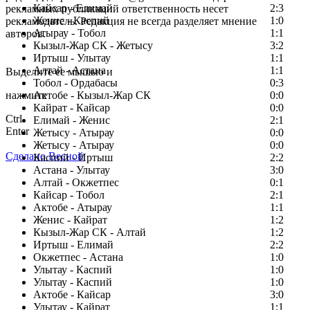
Кайсар - Елимай
2:3
рекламных публикаций ответственность несет
Женис - Каспий
1:0
рекламодатель. Редакция не всегда разделяет мнение
Атырау - Тобол
1:1
авторов.
Кызыл-Жар СК - Жетысу
3:2
Заметили ошибку в тексте?
Иртыш - Улытау
1:1
Алтай - Астана
1:1
Выделите ее мышью и
Тобол - Ордабасы
0:3
нажмите
Актобе - Кызыл-Жар СК
0:0
Кайрат - Кайсар
0:0
Ctrl
Елимай - Женис
2:1
Enter
Жетысу - Атырау
0:0
Жетысу - Атырау
0:0
Сделано Весной
Каспий - Иртыш
2:2
Астана - Улытау
3:0
Алтай - Окжетпес
0:1
Кайсар - Тобол
2:1
Актобе - Атырау
1:1
Женис - Кайрат
1:2
Кызыл-Жар СК - Алтай
1:2
Иртыш - Елимай
2:2
Окжетпес - Астана
1:0
Улытау - Каспий
1:0
Улытау - Каспий
1:0
Актобе - Кайсар
3:0
Улытау - Кайрат
1:1