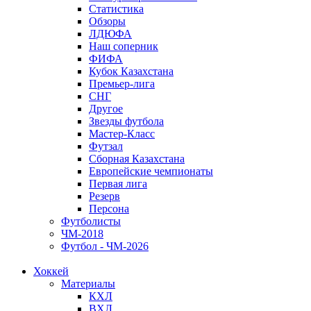
Статистика
Обзоры
ЛДЮФА
Наш соперник
ФИФА
Кубок Казахстана
Премьер-лига
СНГ
Другое
Звезды футбола
Мастер-Класс
Футзал
Сборная Казахстана
Европейские чемпионаты
Первая лига
Резерв
Персона
Футболисты
ЧМ-2018
Футбол - ЧМ-2026
Хоккей
Материалы
КХЛ
ВХЛ