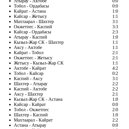
Атырау - Актобе
0:0
Тобол - Ордабасы
0:0
Кайрат - Астана
1:0
Кайсар - Жетысу
1:1
Махтаарал - Шахтер
3:1
Окжетпес - Каспий
3:3
Кайсар - Ордабасы
2:3
Атырау - Каспий
1:0
Кызыл-Жар СК - Шахтер
1:1
Аксу - Актобе
1:1
Кайрат - Тобол
2:1
Окжетпес - Жетысу
2:1
Жетысу - Кызыл-Жар СК
1:1
Актобе - Кайрат
4:2
Тобол - Кайсар
0:2
Каспий - Аксу
3:1
Шахтер - Атырау
2:2
Каспий - Актобе
2:2
Аксу - Шахтер
2:1
Кызыл-Жар СК - Астана
1:0
Кайсар - Кайрат
0:0
Тобол - Окжетпес
2:0
Шахтер - Каспий
1:0
Махтаарал - Кайрат
2:2
Астана - Атырау
0:0