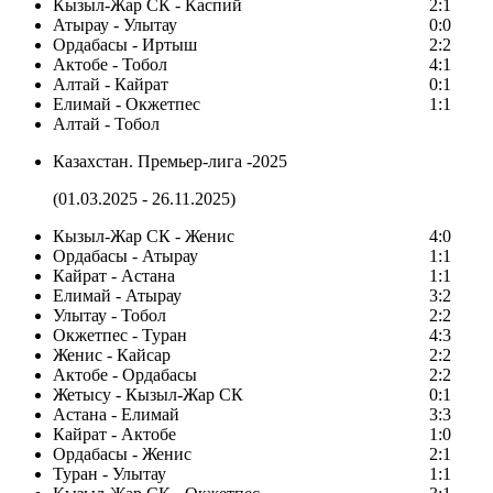
Кызыл-Жар СК - Каспий
2:1
Атырау - Улытау
0:0
Ордабасы - Иртыш
2:2
Актобе - Тобол
4:1
Алтай - Кайрат
0:1
Елимай - Окжетпес
1:1
Алтай - Тобол
Казахстан. Премьер-лига -2025
(01.03.2025 - 26.11.2025)
Кызыл-Жар СК - Женис
4:0
Ордабасы - Атырау
1:1
Кайрат - Астана
1:1
Елимай - Атырау
3:2
Улытау - Тобол
2:2
Окжетпес - Туран
4:3
Женис - Кайсар
2:2
Актобе - Ордабасы
2:2
Жетысу - Кызыл-Жар СК
0:1
Астана - Елимай
3:3
Кайрат - Актобе
1:0
Ордабасы - Женис
2:1
Туран - Улытау
1:1