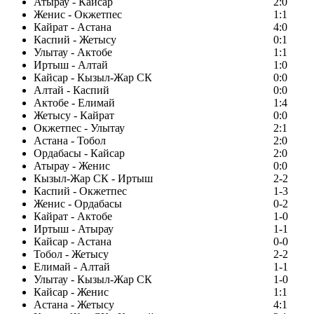
Атырау - Кайсар
2:0
Женис - Окжетпес
1:1
Кайрат - Астана
4:0
Каспий - Жетысу
0:1
Улытау - Актобе
1:1
Иртыш - Алтай
1:0
Кайсар - Кызыл-Жар СК
0:0
Алтай - Каспий
0:0
Актобе - Елимай
1:4
Жетысу - Кайрат
0:0
Окжетпес - Улытау
2:1
Астана - Тобол
2:0
Ордабасы - Кайсар
2:0
Атырау - Женис
0:0
Кызыл-Жар СК - Иртыш
2-2
Каспий - Окжетпес
1-3
Женис - Ордабасы
0-2
Кайрат - Актобе
1-0
Иртыш - Атырау
1-1
Кайсар - Астана
0-0
Тобол - Жетысу
2-2
Елимай - Алтай
1-1
Улытау - Кызыл-Жар СК
1-0
Кайсар - Женис
1:1
Астана - Жетысу
4:1