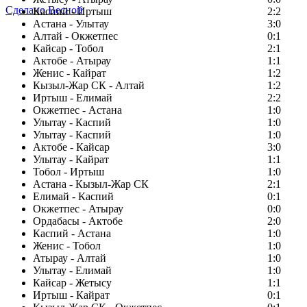
Сделано Весной
Каспий - Иртыш
2:2
Астана - Улытау
3:0
Алтай - Окжетпес
0:1
Кайсар - Тобол
2:1
Актобе - Атырау
1:1
Женис - Кайрат
1:2
Кызыл-Жар СК - Алтай
1:2
Иртыш - Елимай
2:2
Окжетпес - Астана
1:0
Улытау - Каспий
1:0
Улытау - Каспий
1:0
Актобе - Кайсар
3:0
Улытау - Кайрат
1:1
Тобол - Иртыш
1:0
Астана - Кызыл-Жар СК
2:1
Елимай - Каспий
0:1
Окжетпес - Атырау
0:0
Ордабасы - Актобе
2:0
Каспий - Астана
1:0
Женис - Тобол
1:0
Атырау - Алтай
1:0
Улытау - Елимай
1:0
Кайсар - Жетысу
1:1
Иртыш - Кайрат
0:1