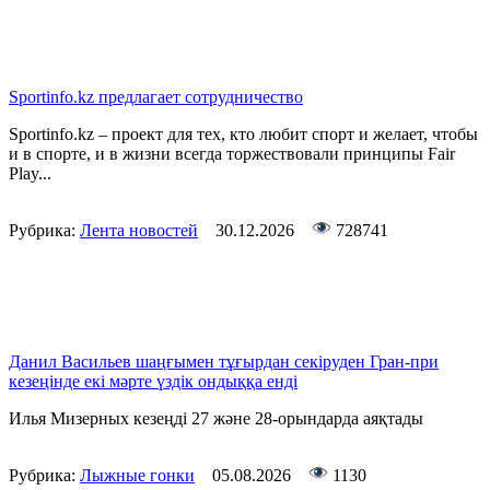
Sportinfo.kz предлагает сотрудничество
Sportinfo.kz – проект для тех, кто любит спорт и желает, чтобы
и в спорте, и в жизни всегда торжествовали принципы Fair
Play...
Рубрика:
Лента новостей
30.12.2026
728741
Данил Васильев шаңғымен тұғырдан секіруден Гран-при
кезеңінде екі мәрте үздік ондыққа енді
Илья Мизерных кезеңді 27 және 28-орындарда аяқтады
Рубрика:
Лыжные гонки
05.08.2026
1130