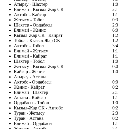
Атырау - Шахтер
1:0
Елимай - Кызыл-Жар СК
2:1
Актобе - Кайсар
1:1
Жетысу - Тобол
0:3
Шахтер - Ордабасы
2:3
Елимай - Женис
6:0
Кызыл-Жар СК - Кайрат
1:2
Тобол - Кызыл-Жар СК
1:2
Актобе - Тобол
3:4
Елимай - Жетысу
1:1
Елимай - Кайрат
1:1
Шахтер - Тобол
1:0
Жетысу - Кызыл-Жар СК
0:0
Кайсар - Женис
1:0
Атырау - Астана
Актобе - Ордабасы
0:0
Женис - Кайрат
0:2
Елимай - Шахтер
2:1
Астана - Кайсар
1:1
Ордабасы - Тобол
1:0
Кызыл-Жар СК - Актобе
0:2
Туран - Жетысу
2:3
Туран - Астана
0:2
Елимай - Ордабасы
1:1
Жетысу - Актобе
2:1