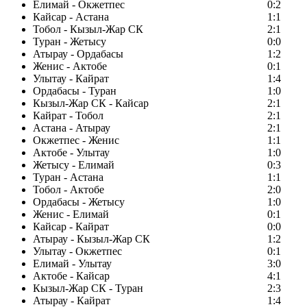
Елимай - Окжетпес
0:2
Кайсар - Астана
1:1
Тобол - Кызыл-Жар СК
2:1
Туран - Жетысу
0:0
Атырау - Ордабасы
1:2
Женис - Актобе
0:1
Улытау - Кайрат
1:4
Ордабасы - Туран
1:0
Кызыл-Жар СК - Кайсар
2:1
Кайрат - Тобол
2:1
Астана - Атырау
2:1
Окжетпес - Женис
1:1
Актобе - Улытау
1:0
Жетысу - Елимай
0:3
Туран - Астана
1:1
Тобол - Актобе
2:0
Ордабасы - Жетысу
1:0
Женис - Елимай
0:1
Кайсар - Кайрат
0:0
Атырау - Кызыл-Жар СК
1:2
Улытау - Окжетпес
0:1
Елимай - Улытау
3:0
Актобе - Кайсар
4:1
Кызыл-Жар СК - Туран
2:3
Атырау - Кайрат
1:4