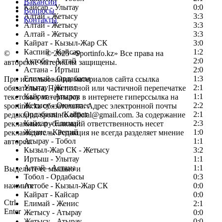
Вакансии
Кайсар - Улытау
0:0
Вопросы
Алтай - Жетысу
3:3
Контакты
Алтай - Жетысу
3:3
Алтай - Жетысу
3:3
Кайрат - Кызыл-Жар СК
3:0
Каспий - Кайсар
1:2
©
Copyright
© 2025 «Sportinfo.kz» Все права на
Актобе - Алтай
2:0
авторские материалы защищены.
Астана - Иртыш
2:0
Елимай - Ордабасы
1:3
При использовании материалов сайта ссылка
Улытау - Женис
2:1
обязательна. При полной или частичной перепечатке
Кайрат - Атырау
1:1
текстовых материалов в интернете гиперссылка на
Жетысу - Окжетпес
2:2
sportinfo.kz обязательна. Адрес электронной почты
Ордабасы - Кайрат
2:1
редакции: sportinfo.official@gmail.com. За содержание
Кайсар - Елимай
2:3
рекламных публикаций ответственность несет
Женис - Каспий
1:0
рекламодатель. Редакция не всегда разделяет мнение
Атырау - Тобол
1:1
авторов.
Кызыл-Жар СК - Жетысу
3:2
Заметили ошибку в тексте?
Иртыш - Улытау
1:1
Алтай - Астана
1:1
Выделите ее мышью и
Тобол - Ордабасы
0:3
нажмите
Актобе - Кызыл-Жар СК
0:0
Кайрат - Кайсар
0:0
Ctrl
Елимай - Женис
2:1
Enter
Жетысу - Атырау
0:0
Жетысу - Атырау
0:0