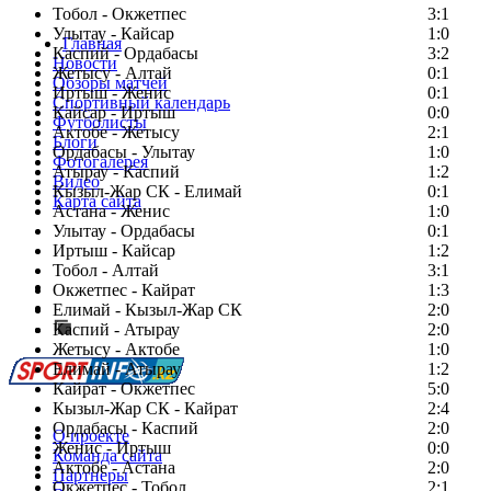
Тобол - Окжетпес
3:1
Улытау - Кайсар
1:0
Главная
Каспий - Ордабасы
3:2
Новости
Жетысу - Алтай
0:1
Обзоры матчей
Иртыш - Женис
0:1
Спортивный календарь
Кайсар - Иртыш
0:0
Футболисты
Актобе - Жетысу
2:1
Блоги
Ордабасы - Улытау
1:0
Фотогалерея
Атырау - Каспий
1:2
Видео
Кызыл-Жар СК - Елимай
0:1
Карта сайта
Астана - Женис
1:0
Улытау - Ордабасы
0:1
Иртыш - Кайсар
1:2
Тобол - Алтай
3:1
Есть идея?
Окжетпес - Кайрат
1:3
Сообщить о мероприятии
Елимай - Кызыл-Жар СК
2:0
Каспий - Атырау
Перейти на старый сайт
2:0
Жетысу - Актобе
1:0
Елимай - Атырау
1:2
Кайрат - Окжетпес
5:0
Кызыл-Жар СК - Кайрат
2:4
Ордабасы - Каспий
2:0
О проекте
Женис - Иртыш
0:0
Команда сайта
Актобе - Астана
2:0
Партнеры
Окжетпес - Тобол
2:1