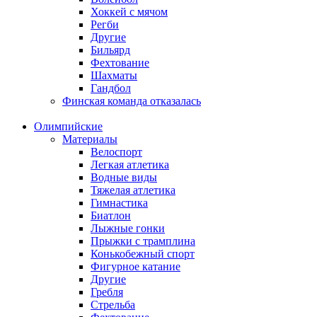
Хоккей с мячом
Регби
Другие
Бильярд
Фехтование
Шахматы
Гандбол
Финская команда отказалась
Олимпийские
Материалы
Велоспорт
Легкая атлетика
Водные виды
Тяжелая атлетика
Гимнастика
Биатлон
Лыжные гонки
Прыжки с трамплина
Конькобежный спорт
Фигурное катание
Другие
Гребля
Стрельба