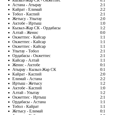
Кызыл-Жар СК - Окжетпес
0:1
Астана - Атырау
2:1
Кайрат - Елимай
2:2
Тобол - Каспий
2:1
Жетысу - Улытау
2:0
Актобе - Иртыш
1:0
Кызыл-Жар СК - Ордабасы
1:2
Алтай - Женис
0:0
Окжетпес - Кайсар
1:1
Окжетпес - Кайсар
1:1
Окжетпес - Кайсар
1:1
Улытау - Тобол
2:1
Ордабасы - Окжетпес
2:1
Кайсар - Алтай
1:1
Женис - Актобе
0:1
Атырау - Кызыл-Жар СК
0:1
Кайрат - Каспий
2:0
Елимай - Астана
2:2
Иртыш - Жетысу
1:2
Актобе - Каспий
1:0
Алтай - Улытау
1:2
Окжетпес - Иртыш
2:1
Ордабасы - Астана
1:1
Тобол - Кайрат
1:1
Жетысу - Елимай
0:1