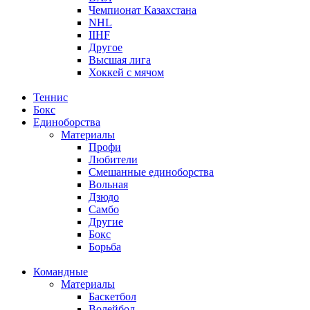
Чемпионат Казахстана
NHL
IIHF
Другое
Высшая лига
Хоккей с мячом
Теннис
Бокс
Единоборства
Материалы
Профи
Любители
Смешанные единоборства
Вольная
Дзюдо
Самбо
Другие
Бокс
Борьба
Командные
Материалы
Баскетбол
Волейбол