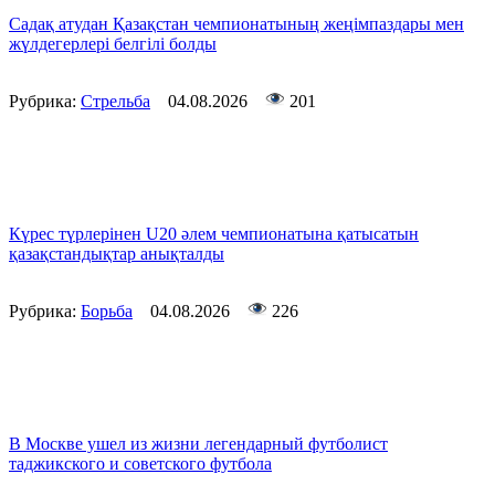
Садақ атудан Қазақстан чемпионатының жеңімпаздары мен
жүлдегерлері белгілі болды
Рубрика:
Стрельба
04.08.2026
201
Күрес түрлерінен U20 әлем чемпионатына қатысатын
қазақстандықтар анықталды
Рубрика:
Борьба
04.08.2026
226
В Москве ушел из жизни легендарный футболист
таджикского и советского футбола