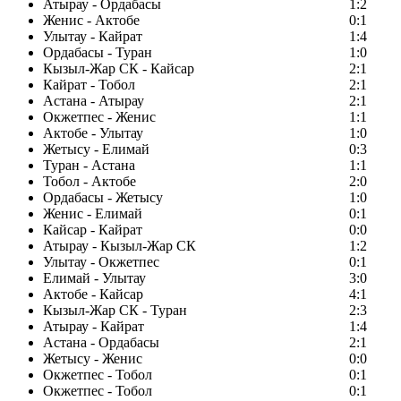
Атырау - Ордабасы
1:2
Женис - Актобе
0:1
Улытау - Кайрат
1:4
Ордабасы - Туран
1:0
Кызыл-Жар СК - Кайсар
2:1
Кайрат - Тобол
2:1
Астана - Атырау
2:1
Окжетпес - Женис
1:1
Актобе - Улытау
1:0
Жетысу - Елимай
0:3
Туран - Астана
1:1
Тобол - Актобе
2:0
Ордабасы - Жетысу
1:0
Женис - Елимай
0:1
Кайсар - Кайрат
0:0
Атырау - Кызыл-Жар СК
1:2
Улытау - Окжетпес
0:1
Елимай - Улытау
3:0
Актобе - Кайсар
4:1
Кызыл-Жар СК - Туран
2:3
Атырау - Кайрат
1:4
Астана - Ордабасы
2:1
Жетысу - Женис
0:0
Окжетпес - Тобол
0:1
Окжетпес - Тобол
0:1