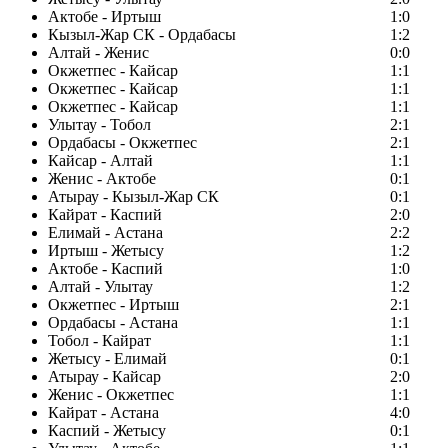
Актобе - Иртыш
1:0
Кызыл-Жар СК - Ордабасы
1:2
Алтай - Женис
0:0
Окжетпес - Кайсар
1:1
Окжетпес - Кайсар
1:1
Окжетпес - Кайсар
1:1
Улытау - Тобол
2:1
Ордабасы - Окжетпес
2:1
Кайсар - Алтай
1:1
Женис - Актобе
0:1
Атырау - Кызыл-Жар СК
0:1
Кайрат - Каспий
2:0
Елимай - Астана
2:2
Иртыш - Жетысу
1:2
Актобе - Каспий
1:0
Алтай - Улытау
1:2
Окжетпес - Иртыш
2:1
Ордабасы - Астана
1:1
Тобол - Кайрат
1:1
Жетысу - Елимай
0:1
Атырау - Кайсар
2:0
Женис - Окжетпес
1:1
Кайрат - Астана
4:0
Каспий - Жетысу
0:1