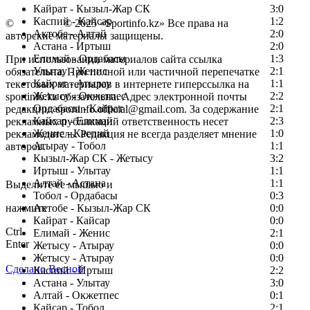
Кайрат - Кызыл-Жар СК
3:0
Каспий - Кайсар
1:2
©
Copyright
© 2025 «Sportinfo.kz» Все права на
Актобе - Алтай
2:0
авторские материалы защищены.
Астана - Иртыш
2:0
Елимай - Ордабасы
1:3
При использовании материалов сайта ссылка
Улытау - Женис
2:1
обязательна. При полной или частичной перепечатке
Кайрат - Атырау
1:1
текстовых материалов в интернете гиперссылка на
Жетысу - Окжетпес
2:2
sportinfo.kz обязательна. Адрес электронной почты
Ордабасы - Кайрат
2:1
редакции: sportinfo.official@gmail.com. За содержание
Кайсар - Елимай
2:3
рекламных публикаций ответственность несет
Женис - Каспий
1:0
рекламодатель. Редакция не всегда разделяет мнение
Атырау - Тобол
1:1
авторов.
Кызыл-Жар СК - Жетысу
3:2
Заметили ошибку в тексте?
Иртыш - Улытау
1:1
Алтай - Астана
1:1
Выделите ее мышью и
Тобол - Ордабасы
0:3
нажмите
Актобе - Кызыл-Жар СК
0:0
Кайрат - Кайсар
0:0
Ctrl
Елимай - Женис
2:1
Enter
Жетысу - Атырау
0:0
Жетысу - Атырау
0:0
Сделано Весной
Каспий - Иртыш
2:2
Астана - Улытау
3:0
Алтай - Окжетпес
0:1
Кайсар - Тобол
2:1