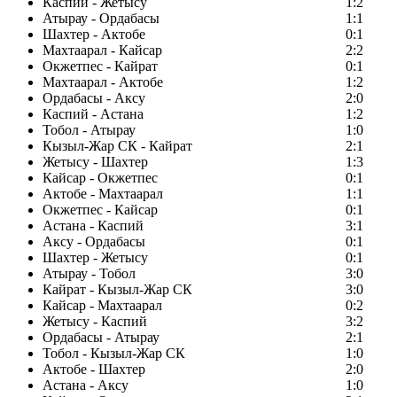
Каспий - Жетысу
1:2
Атырау - Ордабасы
1:1
Шахтер - Актобе
0:1
Махтаарал - Кайсар
2:2
Окжетпес - Кайрат
0:1
Махтаарал - Актобе
1:2
Ордабасы - Аксу
2:0
Каспий - Астана
1:2
Тобол - Атырау
1:0
Кызыл-Жар СК - Кайрат
2:1
Жетысу - Шахтер
1:3
Кайсар - Окжетпес
0:1
Актобе - Махтаарал
1:1
Окжетпес - Кайсар
0:1
Астана - Каспий
3:1
Аксу - Ордабасы
0:1
Шахтер - Жетысу
0:1
Атырау - Тобол
3:0
Кайрат - Кызыл-Жар СК
3:0
Кайсар - Махтаарал
0:2
Жетысу - Каспий
3:2
Ордабасы - Атырау
2:1
Тобол - Кызыл-Жар СК
1:0
Актобе - Шахтер
2:0
Астана - Аксу
1:0