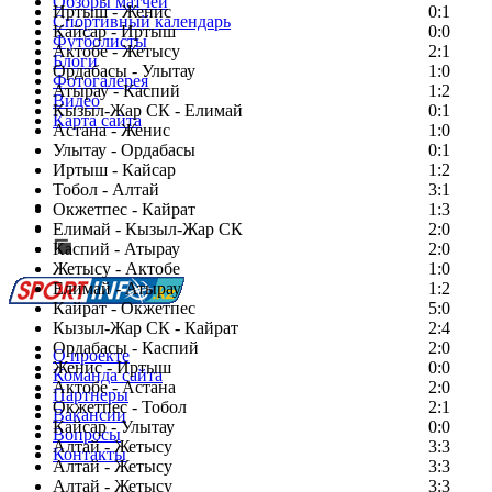
Обзоры матчей
Иртыш - Женис
0:1
Спортивный календарь
Кайсар - Иртыш
0:0
Футболисты
Актобе - Жетысу
2:1
Блоги
Ордабасы - Улытау
1:0
Фотогалерея
Атырау - Каспий
1:2
Видео
Кызыл-Жар СК - Елимай
0:1
Карта сайта
Астана - Женис
1:0
Улытау - Ордабасы
0:1
Иртыш - Кайсар
1:2
Тобол - Алтай
3:1
Есть идея?
Окжетпес - Кайрат
1:3
Сообщить о мероприятии
Елимай - Кызыл-Жар СК
2:0
Каспий - Атырау
Перейти на старый сайт
2:0
Жетысу - Актобе
1:0
Елимай - Атырау
1:2
Кайрат - Окжетпес
5:0
Кызыл-Жар СК - Кайрат
2:4
Ордабасы - Каспий
2:0
О проекте
Женис - Иртыш
0:0
Команда сайта
Актобе - Астана
2:0
Партнеры
Окжетпес - Тобол
2:1
Вакансии
Кайсар - Улытау
0:0
Вопросы
Алтай - Жетысу
3:3
Контакты
Алтай - Жетысу
3:3
Алтай - Жетысу
3:3