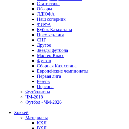
Статистика
Обзоры
ЛДЮФА
Наш соперник
ФИФА
Кубок Казахстана
Премьер-лига
СНГ
Другое
Звезды футбола
Мастер-Класс
Футзал
Сборная Казахстана
Европейские чемпионаты
Первая лига
Резерв
Персона
Футболисты
ЧМ-2018
Футбол - ЧМ-2026
Хоккей
Материалы
КХЛ
ВХЛ