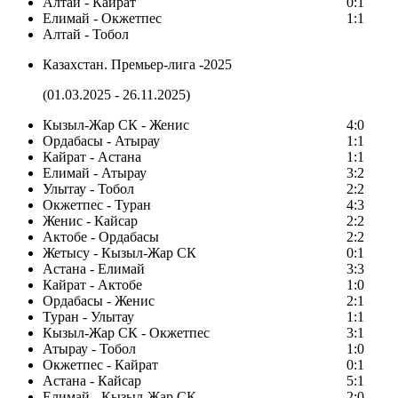
Алтай - Кайрат
0:1
Елимай - Окжетпес
1:1
Алтай - Тобол
Казахстан. Премьер-лига -2025
(01.03.2025 - 26.11.2025)
Кызыл-Жар СК - Женис
4:0
Ордабасы - Атырау
1:1
Кайрат - Астана
1:1
Елимай - Атырау
3:2
Улытау - Тобол
2:2
Окжетпес - Туран
4:3
Женис - Кайсар
2:2
Актобе - Ордабасы
2:2
Жетысу - Кызыл-Жар СК
0:1
Астана - Елимай
3:3
Кайрат - Актобе
1:0
Ордабасы - Женис
2:1
Туран - Улытау
1:1
Кызыл-Жар СК - Окжетпес
3:1
Атырау - Тобол
1:0
Окжетпес - Кайрат
0:1
Астана - Кайсар
5:1
Елимай - Кызыл-Жар СК
2:0