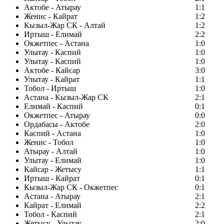
Актобе - Атырау
1:1
Женис - Кайрат
1:2
Кызыл-Жар СК - Алтай
1:2
Иртыш - Елимай
2:2
Окжетпес - Астана
1:0
Улытау - Каспий
1:0
Улытау - Каспий
1:0
Актобе - Кайсар
3:0
Улытау - Кайрат
1:1
Тобол - Иртыш
1:0
Астана - Кызыл-Жар СК
2:1
Елимай - Каспий
0:1
Окжетпес - Атырау
0:0
Ордабасы - Актобе
2:0
Каспий - Астана
1:0
Женис - Тобол
1:0
Атырау - Алтай
1:0
Улытау - Елимай
1:0
Кайсар - Жетысу
1:1
Иртыш - Кайрат
0:1
Кызыл-Жар СК - Окжетпес
0:1
Астана - Атырау
2:1
Кайрат - Елимай
2:2
Тобол - Каспий
2:1
Жетысу - Улытау
2:0