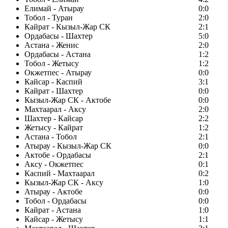
Елимай - Атырау
0:0
Тобол - Туран
2:0
Кайрат - Кызыл-Жар СК
2:1
Ордабасы - Шахтер
5:0
Астана - Женис
2:0
Ордабасы - Астана
1:2
Тобол - Жетысу
1:2
Окжетпес - Атырау
0:0
Кайсар - Каспий
3:1
Кайрат - Шахтер
0:0
Кызыл-Жар СК - Актобе
0:0
Махтаарал - Аксу
2:0
Шахтер - Кайсар
2:2
Жетысу - Кайрат
1:2
Астана - Тобол
2:1
Атырау - Кызыл-Жар СК
0:0
Актобе - Ордабасы
2:1
Аксу - Окжетпес
0:1
Каспий - Махтаарал
0:2
Кызыл-Жар СК - Аксу
1:0
Атырау - Актобе
0:0
Тобол - Ордабасы
0:0
Кайрат - Астана
1:0
Кайсар - Жетысу
1:1