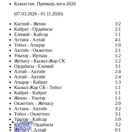
Казахстан. Премьер-лига-2026
(07.03.2026 - 01.11.2026)
Каспий - Женис
3:2
Кайрат - Ордабасы
2:1
Елимай - Кайсар
1:1
Астана - Алтай
4:1
Тобол - Атырау
1:0
Актобе - Окжетпес
2:1
Улытау - Иртыш
1:2
Жетысу - Кызыл-Жар СК
1:2
Ордабасы - Елимай
3:1
Алтай - Актобе
2:4
Алтай - Актобе
2:4
Атырау - Кайрат
1:3
Кызыл-Жар СК - Тобол
1:1
Кайрат - Кайрат
1:1
Женис - Улытау
1:1
Окжетпес - Жетысу
2:0
Астана - Актобе
3:2
Тобол - Окжетпес
3:1
Улытау - Кайсар
1:0
Главная
Каспий - Ордабасы
3:2
Новости
Жетысу - Алтай
0:1