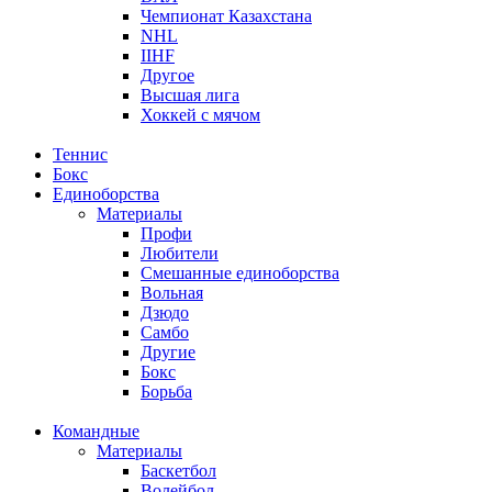
Чемпионат Казахстана
NHL
IIHF
Другое
Высшая лига
Хоккей с мячом
Теннис
Бокс
Единоборства
Материалы
Профи
Любители
Смешанные единоборства
Вольная
Дзюдо
Самбо
Другие
Бокс
Борьба
Командные
Материалы
Баскетбол
Волейбол