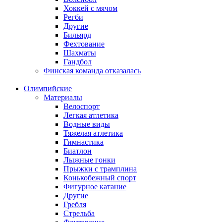
Хоккей с мячом
Регби
Другие
Бильярд
Фехтование
Шахматы
Гандбол
Финская команда отказалась
Олимпийские
Материалы
Велоспорт
Легкая атлетика
Водные виды
Тяжелая атлетика
Гимнастика
Биатлон
Лыжные гонки
Прыжки с трамплина
Конькобежный спорт
Фигурное катание
Другие
Гребля
Стрельба