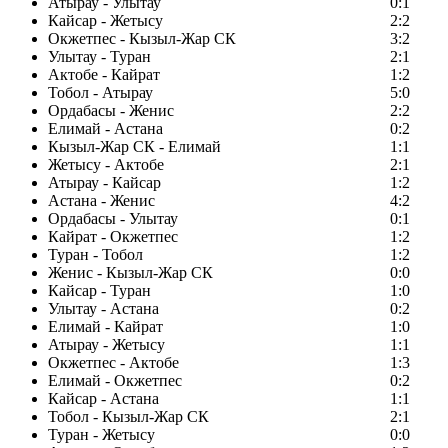
Атырау - Улытау
0:1
Кайсар - Жетысу
2:2
Окжетпес - Кызыл-Жар СК
3:2
Улытау - Туран
2:1
Актобе - Кайрат
1:2
Тобол - Атырау
5:0
Ордабасы - Женис
2:2
Елимай - Астана
0:2
Кызыл-Жар СК - Елимай
1:1
Жетысу - Актобе
2:1
Атырау - Кайсар
1:2
Астана - Женис
4:2
Ордабасы - Улытау
0:1
Кайрат - Окжетпес
1:2
Туран - Тобол
1:2
Женис - Кызыл-Жар СК
0:0
Кайсар - Туран
1:0
Улытау - Астана
0:2
Елимай - Кайрат
1:0
Атырау - Жетысу
1:1
Окжетпес - Актобе
1:3
Елимай - Окжетпес
0:2
Кайсар - Астана
1:1
Тобол - Кызыл-Жар СК
2:1
Туран - Жетысу
0:0