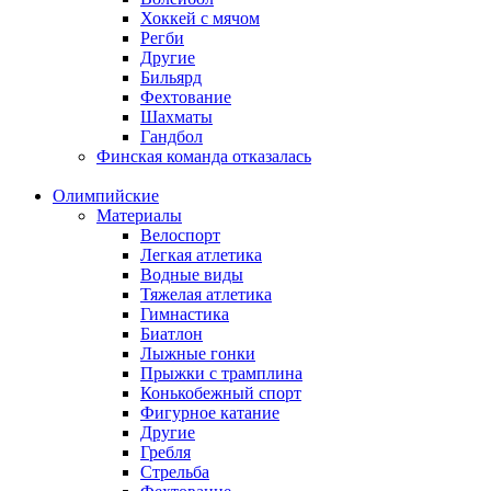
Хоккей с мячом
Регби
Другие
Бильярд
Фехтование
Шахматы
Гандбол
Финская команда отказалась
Олимпийские
Материалы
Велоспорт
Легкая атлетика
Водные виды
Тяжелая атлетика
Гимнастика
Биатлон
Лыжные гонки
Прыжки с трамплина
Конькобежный спорт
Фигурное катание
Другие
Гребля
Стрельба