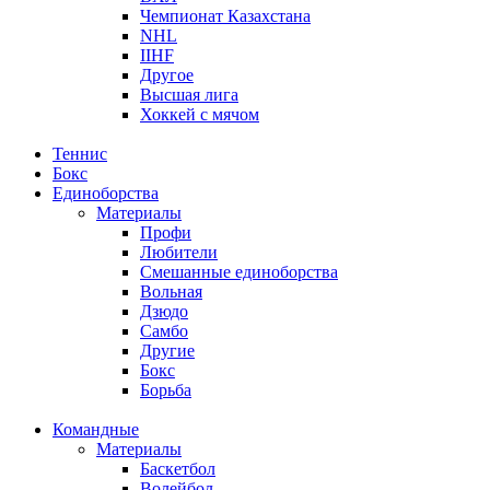
Чемпионат Казахстана
NHL
IIHF
Другое
Высшая лига
Хоккей с мячом
Теннис
Бокс
Единоборства
Материалы
Профи
Любители
Смешанные единоборства
Вольная
Дзюдо
Самбо
Другие
Бокс
Борьба
Командные
Материалы
Баскетбол
Волейбол