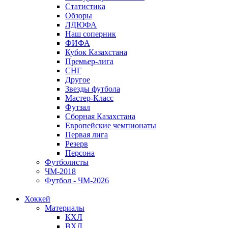
Статистика
Обзоры
ЛДЮФА
Наш соперник
ФИФА
Кубок Казахстана
Премьер-лига
СНГ
Другое
Звезды футбола
Мастер-Класс
Футзал
Сборная Казахстана
Европейские чемпионаты
Первая лига
Резерв
Персона
Футболисты
ЧМ-2018
Футбол - ЧМ-2026
Хоккей
Материалы
КХЛ
ВХЛ