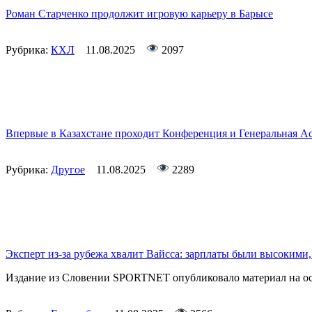
Роман Старченко продолжит игровую карьеру в Барысе
Рубрика:
КХЛ
11.08.2025
2097
Впервые в Казахстане проходит Конференция и Генеральная А
Рубрика:
Другое
11.08.2025
2289
Эксперт из-за рубежа хвалит Вайсса: зарплаты были высокими
Издание из Словении SPORTNET опубликовало материал на осно