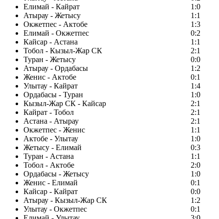
Елимай - Кайрат
1:0
Атырау - Жетысу
1:1
Окжетпес - Актобе
1:3
Елимай - Окжетпес
0:2
Кайсар - Астана
1:1
Тобол - Кызыл-Жар СК
2:1
Туран - Жетысу
0:0
Атырау - Ордабасы
1:2
Женис - Актобе
0:1
Улытау - Кайрат
1:4
Ордабасы - Туран
1:0
Кызыл-Жар СК - Кайсар
2:1
Кайрат - Тобол
2:1
Астана - Атырау
2:1
Окжетпес - Женис
1:1
Актобе - Улытау
1:0
Жетысу - Елимай
0:3
Туран - Астана
1:1
Тобол - Актобе
2:0
Ордабасы - Жетысу
1:0
Женис - Елимай
0:1
Кайсар - Кайрат
0:0
Атырау - Кызыл-Жар СК
1:2
Улытау - Окжетпес
0:1
Елимай - Улытау
3:0