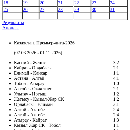
18
19
20
21
22
23
24
25
26
27
28
29
30
31
Результаты
Анонсы
Казахстан. Премьер-лига-2026
(07.03.2026 - 01.11.2026)
Каспий - Женис
3:2
Кайрат - Ордабасы
2:1
Елимай - Кайсар
1:1
Астана - Алтай
4:1
Тобол - Атырау
1:0
Актобе - Окжетпес
2:1
Улытау - Иртыш
1:2
Жетысу - Кызыл-Жар СК
1:2
Ордабасы - Елимай
3:1
Алтай - Актобе
2:4
Алтай - Актобе
2:4
Атырау - Кайрат
1:3
Кызыл-Жар СК - Тобол
1:1