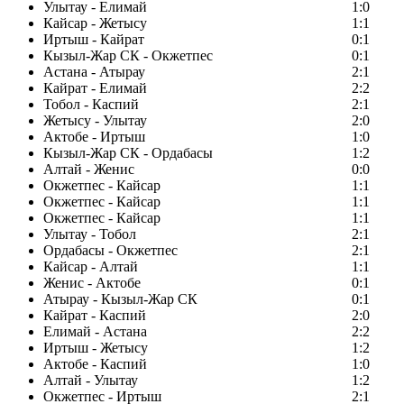
Улытау - Елимай
1:0
Кайсар - Жетысу
1:1
Иртыш - Кайрат
0:1
Кызыл-Жар СК - Окжетпес
0:1
Астана - Атырау
2:1
Кайрат - Елимай
2:2
Тобол - Каспий
2:1
Жетысу - Улытау
2:0
Актобе - Иртыш
1:0
Кызыл-Жар СК - Ордабасы
1:2
Алтай - Женис
0:0
Окжетпес - Кайсар
1:1
Окжетпес - Кайсар
1:1
Окжетпес - Кайсар
1:1
Улытау - Тобол
2:1
Ордабасы - Окжетпес
2:1
Кайсар - Алтай
1:1
Женис - Актобе
0:1
Атырау - Кызыл-Жар СК
0:1
Кайрат - Каспий
2:0
Елимай - Астана
2:2
Иртыш - Жетысу
1:2
Актобе - Каспий
1:0
Алтай - Улытау
1:2
Окжетпес - Иртыш
2:1