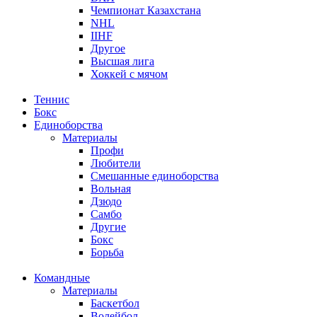
Чемпионат Казахстана
NHL
IIHF
Другое
Высшая лига
Хоккей с мячом
Теннис
Бокс
Единоборства
Материалы
Профи
Любители
Смешанные единоборства
Вольная
Дзюдо
Самбо
Другие
Бокс
Борьба
Командные
Материалы
Баскетбол
Волейбол