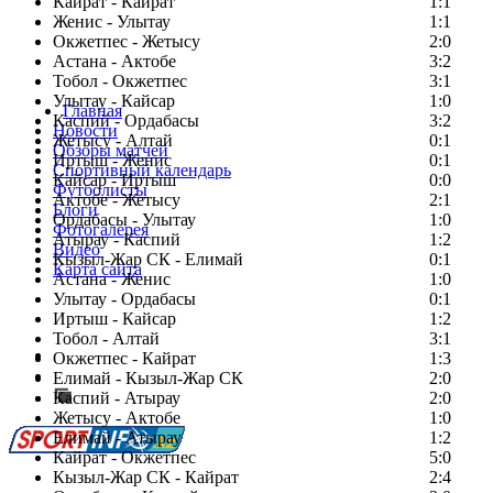
Кайрат - Кайрат
1:1
Женис - Улытау
1:1
Окжетпес - Жетысу
2:0
Астана - Актобе
3:2
Тобол - Окжетпес
3:1
Улытау - Кайсар
1:0
Главная
Каспий - Ордабасы
3:2
Новости
Жетысу - Алтай
0:1
Обзоры матчей
Иртыш - Женис
0:1
Спортивный календарь
Кайсар - Иртыш
0:0
Футболисты
Актобе - Жетысу
2:1
Блоги
Ордабасы - Улытау
1:0
Фотогалерея
Атырау - Каспий
1:2
Видео
Кызыл-Жар СК - Елимай
0:1
Карта сайта
Астана - Женис
1:0
Улытау - Ордабасы
0:1
Иртыш - Кайсар
1:2
Тобол - Алтай
3:1
Есть идея?
Окжетпес - Кайрат
1:3
Сообщить о мероприятии
Елимай - Кызыл-Жар СК
2:0
Каспий - Атырау
Перейти на старый сайт
2:0
Жетысу - Актобе
1:0
Елимай - Атырау
1:2
Кайрат - Окжетпес
5:0
Кызыл-Жар СК - Кайрат
2:4