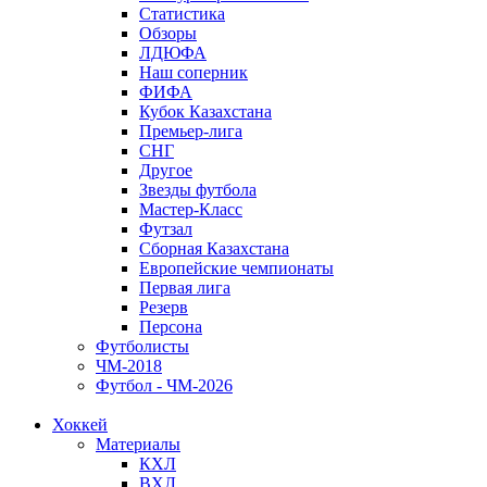
Статистика
Обзоры
ЛДЮФА
Наш соперник
ФИФА
Кубок Казахстана
Премьер-лига
СНГ
Другое
Звезды футбола
Мастер-Класс
Футзал
Сборная Казахстана
Европейские чемпионаты
Первая лига
Резерв
Персона
Футболисты
ЧМ-2018
Футбол - ЧМ-2026
Хоккей
Материалы
КХЛ
ВХЛ