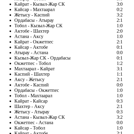
Кайрат - Кызыл-Жар СК
3:0
Кайсар - Махтаарал
0:2
Жетысу - Каспий
3:2
Ордабасы - Атырау
2:1
Тобол - Кызыл-Жар СК
1:0
Актобе - Шахтер
2:0
Астана - Аксу
1:0
Кайрат - Окжетпес
2:1
Кайсар - Актобе
0:1
Атырау - Астана
0:0
Кызыл-Жар СК - Ордабасы
0:1
Окжетпес - Тобол
1:2
Махтаарал - Кайрат
3:1
Каспий - Шахтер
1:1
Аксу - Жетысу
2:1
Актобе - Каспий
0:0
Ордабасы - Окжетпес
1:0
Тобол - Махтаарал
1:0
Кайрат - Кайсар
0:3
Шахтер - Аксу
2:1
Жетысу - Атырау
0:3
Астана - Кызыл-Жар СК
3:2
Окжетпес - Астана
0:0
Кайсар - Тобол
1:0
Кайрат - Актобе
2:1