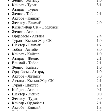
Женис - Жетысу
1:0
Кайрат - Туран
5:1
Атырау - Туран
Женис - Тобол
2:1
Актобе - Кайрат
Жетысу - Елимай
2:0
Кызыл-Жар СК - Ордабасы
Женис - Астана
Ордабасы - Астана
2:4
Туран - Кызыл-Жар СК
1:0
Шахтер - Елимай
1:2
Тобол - Актобе
3:0
Кайрат - Кайсар
1:0
Атырау - Женис
2:1
Елимай - Тобол
2:1
Женис - Кайсар
1:0
Ордабасы - Атырау
1:0
Актобе - Жетысу
3:0
Астана - Кызыл-Жар СК
2:1
Туран - Шахтер
2:1
Кайрат - Астана
0:1
Шахтер - Женис
0:0
Жетысу - Туран
0:0
Кайсар - Ордабасы
2:1
Актобе - Елимай
1:3