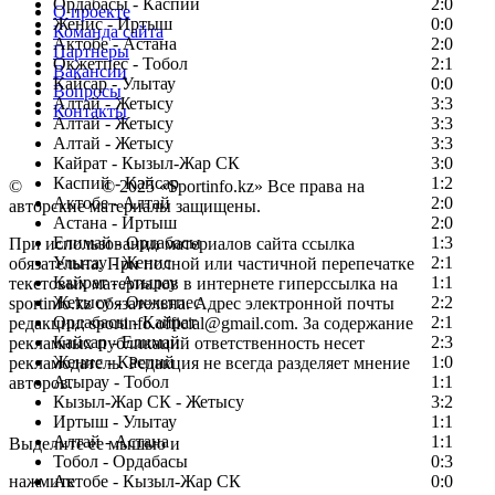
Ордабасы - Каспий
2:0
О проекте
Женис - Иртыш
0:0
Команда сайта
Актобе - Астана
2:0
Партнеры
Окжетпес - Тобол
2:1
Вакансии
Кайсар - Улытау
0:0
Вопросы
Алтай - Жетысу
3:3
Контакты
Алтай - Жетысу
3:3
Алтай - Жетысу
3:3
Кайрат - Кызыл-Жар СК
3:0
Каспий - Кайсар
1:2
©
Copyright
© 2025 «Sportinfo.kz» Все права на
Актобе - Алтай
2:0
авторские материалы защищены.
Астана - Иртыш
2:0
Елимай - Ордабасы
1:3
При использовании материалов сайта ссылка
Улытау - Женис
2:1
обязательна. При полной или частичной перепечатке
Кайрат - Атырау
1:1
текстовых материалов в интернете гиперссылка на
Жетысу - Окжетпес
2:2
sportinfo.kz обязательна. Адрес электронной почты
Ордабасы - Кайрат
2:1
редакции: sportinfo.official@gmail.com. За содержание
Кайсар - Елимай
2:3
рекламных публикаций ответственность несет
Женис - Каспий
1:0
рекламодатель. Редакция не всегда разделяет мнение
Атырау - Тобол
1:1
авторов.
Кызыл-Жар СК - Жетысу
3:2
Заметили ошибку в тексте?
Иртыш - Улытау
1:1
Алтай - Астана
1:1
Выделите ее мышью и
Тобол - Ордабасы
0:3
нажмите
Актобе - Кызыл-Жар СК
0:0