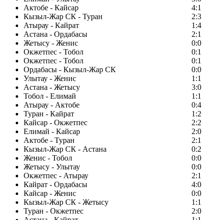
Актобе - Кайсар
4:1
Кызыл-Жар СК - Туран
2:3
Атырау - Кайрат
1:4
Астана - Ордабасы
2:1
Жетысу - Женис
0:0
Окжетпес - Тобол
0:1
Окжетпес - Тобол
0:1
Ордабасы - Кызыл-Жар СК
0:0
Улытау - Женис
1:1
Астана - Жетысу
3:0
Тобол - Елимай
1:1
Атырау - Актобе
0:4
Туран - Кайрат
1:2
Кайсар - Окжетпес
2:2
Елимай - Кайсар
2:0
Актобе - Туран
2:1
Кызыл-Жар СК - Астана
0:2
Женис - Тобол
0:0
Жетысу - Улытау
0:0
Окжетпес - Атырау
2:1
Кайрат - Ордабасы
4:0
Кайсар - Женис
0:0
Кызыл-Жар СК - Жетысу
1:1
Туран - Окжетпес
2:0
Астана - Кайрат
1:1