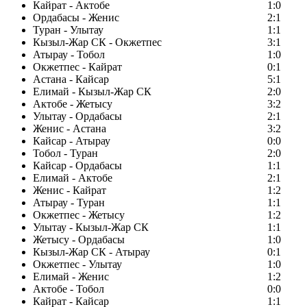
Кайрат - Актобе
1:0
Ордабасы - Женис
2:1
Туран - Улытау
1:1
Кызыл-Жар СК - Окжетпес
3:1
Атырау - Тобол
1:0
Окжетпес - Кайрат
0:1
Астана - Кайсар
5:1
Елимай - Кызыл-Жар СК
2:0
Актобе - Жетысу
3:2
Улытау - Ордабасы
2:1
Женис - Астана
3:2
Кайсар - Атырау
0:0
Тобол - Туран
2:0
Кайсар - Ордабасы
1:1
Елимай - Актобе
2:1
Женис - Кайрат
1:2
Атырау - Туран
1:1
Окжетпес - Жетысу
1:2
Улытау - Кызыл-Жар СК
1:1
Жетысу - Ордабасы
1:0
Кызыл-Жар СК - Атырау
0:1
Окжетпес - Улытау
1:0
Елимай - Женис
1:2
Актобе - Тобол
0:0
Кайрат - Кайсар
1:1