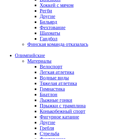
Хоккей с мячом
Регби
Другие
Бильярд
Фехтование
Шахматы
Гандбол
Финская команда отказалась
Олимпийские
Материалы
Велоспорт
Легкая атлетика
Водные виды
Тяжелая атлетика
Гимнастика
Биатлон
Лыжные гонки
Прыжки с трамплина
Конькобежный спорт
Фигурное катание
Другие
Гребля
Стрельба