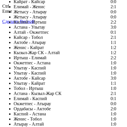
Кайрат - Кайсар
0:0
Ctrl
Елимай - Женис
2:1
Enter
Жетысу - Атырау
0:0
Жетысу - Атырау
0:0
Сделано Весной
Каспий - Иртыш
2:2
Астана - Улытау
3:0
Алтай - Окжетпес
0:1
Кайсар - Тобол
2:1
Актобе - Атырау
1:1
Женис - Кайрат
1:2
Кызыл-Жар СК - Алтай
1:2
Иртыш - Елимай
2:2
Окжетпес - Астана
1:0
Улытау - Каспий
1:0
Улытау - Каспий
1:0
Актобе - Кайсар
3:0
Улытау - Кайрат
1:1
Тобол - Иртыш
1:0
Астана - Кызыл-Жар СК
2:1
Елимай - Каспий
0:1
Окжетпес - Атырау
0:0
Ордабасы - Актобе
2:0
Каспий - Астана
1:0
Женис - Тобол
1:0
Атырау - Алтай
1:0