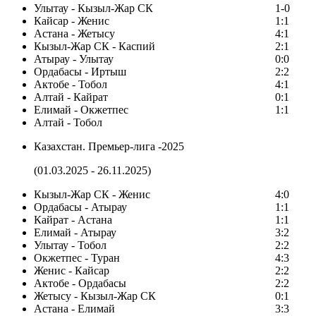
Улытау - Кызыл-Жар СК
1-0
Кайсар - Женис
1:1
Астана - Жетысу
4:1
Кызыл-Жар СК - Каспий
2:1
Атырау - Улытау
0:0
Ордабасы - Иртыш
2:2
Актобе - Тобол
4:1
Алтай - Кайрат
0:1
Елимай - Окжетпес
1:1
Алтай - Тобол
Казахстан. Премьер-лига -2025
(01.03.2025 - 26.11.2025)
Кызыл-Жар СК - Женис
4:0
Ордабасы - Атырау
1:1
Кайрат - Астана
1:1
Елимай - Атырау
3:2
Улытау - Тобол
2:2
Окжетпес - Туран
4:3
Женис - Кайсар
2:2
Актобе - Ордабасы
2:2
Жетысу - Кызыл-Жар СК
0:1
Астана - Елимай
3:3