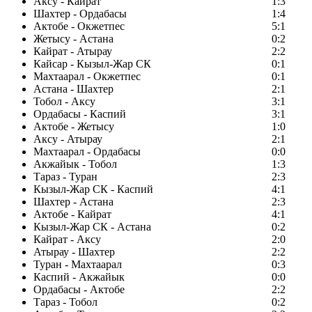
Аксу - Кайрат
1:3
Шахтер - Ордабасы
1:4
Актобе - Окжетпес
5:1
Жетысу - Астана
0:2
Кайрат - Атырау
2:2
Кайсар - Кызыл-Жар СК
0:1
Махтаарал - Окжетпес
0:1
Астана - Шахтер
2:1
Тобол - Аксу
3:1
Ордабасы - Каспий
3:1
Актобе - Жетысу
1:0
Аксу - Атырау
2:1
Махтаарал - Ордабасы
0:0
Акжайык - Тобол
1:3
Тараз - Туран
2:3
Кызыл-Жар СК - Каспий
4:1
Шахтер - Астана
2:3
Актобе - Кайрат
4:1
Кызыл-Жар СК - Астана
0:2
Кайрат - Аксу
2:0
Атырау - Шахтер
2:2
Туран - Махтаарал
0:3
Каспий - Акжайык
0:0
Ордабасы - Актобе
2:2
Тараз - Тобол
0:2