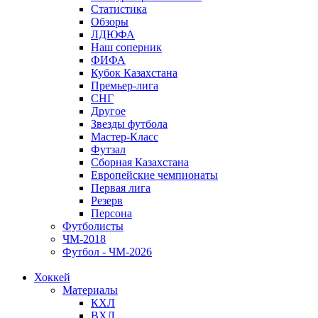
Статистика
Обзоры
ЛДЮФА
Наш соперник
ФИФА
Кубок Казахстана
Премьер-лига
СНГ
Другое
Звезды футбола
Мастер-Класс
Футзал
Сборная Казахстана
Европейские чемпионаты
Первая лига
Резерв
Персона
Футболисты
ЧМ-2018
Футбол - ЧМ-2026
Хоккей
Материалы
КХЛ
ВХЛ