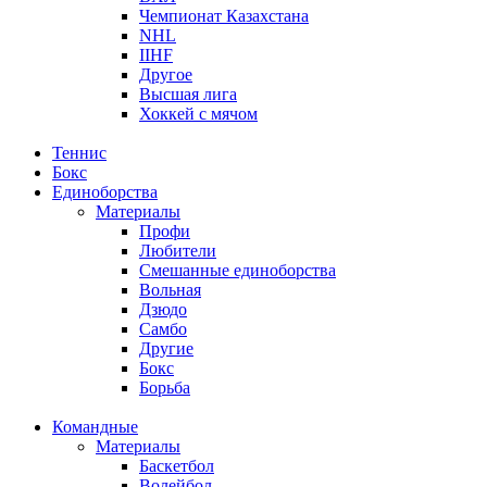
Чемпионат Казахстана
NHL
IIHF
Другое
Высшая лига
Хоккей с мячом
Теннис
Бокс
Единоборства
Материалы
Профи
Любители
Смешанные единоборства
Вольная
Дзюдо
Самбо
Другие
Бокс
Борьба
Командные
Материалы
Баскетбол
Волейбол