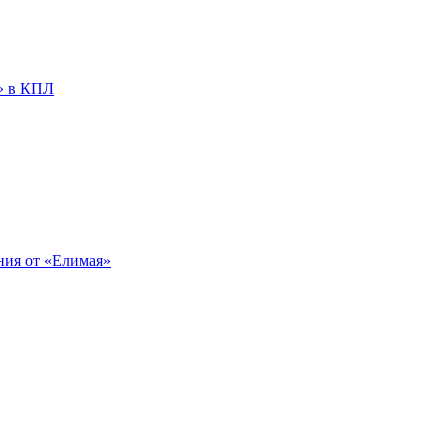
» в КПЛ
ния от «Елимая»