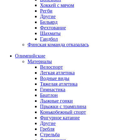
Хоккей с мячом
Регби
Другие
Бильярд
Фехтование
Шахматы
Гандбол
Финская команда отказалась
Олимпийские
Материалы
Велоспорт
Легкая атлетика
Водные виды
Тяжелая атлетика
Гимнастика
Биатлон
Лыжные гонки
Прыжки с трамплина
Конькобежный спорт
Фигурное катание
Другие
Гребля
Стрельба