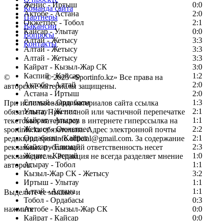
Женис - Иртыш
0:0
Команда сайта
Актобе - Астана
2:0
Партнеры
Окжетпес - Тобол
2:1
Вакансии
Кайсар - Улытау
0:0
Вопросы
Алтай - Жетысу
3:3
Контакты
Алтай - Жетысу
3:3
Алтай - Жетысу
3:3
Кайрат - Кызыл-Жар СК
3:0
Каспий - Кайсар
1:2
©
Copyright
© 2025 «Sportinfo.kz» Все права на
Актобе - Алтай
2:0
авторские материалы защищены.
Астана - Иртыш
2:0
Елимай - Ордабасы
1:3
При использовании материалов сайта ссылка
Улытау - Женис
2:1
обязательна. При полной или частичной перепечатке
Кайрат - Атырау
1:1
текстовых материалов в интернете гиперссылка на
Жетысу - Окжетпес
2:2
sportinfo.kz обязательна. Адрес электронной почты
Ордабасы - Кайрат
2:1
редакции: sportinfo.official@gmail.com. За содержание
Кайсар - Елимай
2:3
рекламных публикаций ответственность несет
Женис - Каспий
1:0
рекламодатель. Редакция не всегда разделяет мнение
Атырау - Тобол
1:1
авторов.
Кызыл-Жар СК - Жетысу
3:2
Заметили ошибку в тексте?
Иртыш - Улытау
1:1
Алтай - Астана
1:1
Выделите ее мышью и
Тобол - Ордабасы
0:3
нажмите
Актобе - Кызыл-Жар СК
0:0
Кайрат - Кайсар
0:0