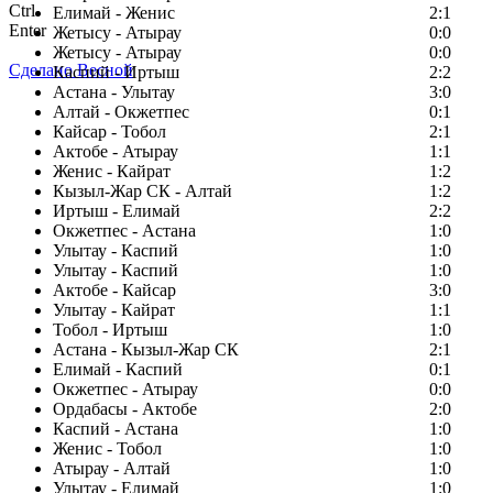
Ctrl
Елимай - Женис
2:1
Enter
Жетысу - Атырау
0:0
Жетысу - Атырау
0:0
Сделано Весной
Каспий - Иртыш
2:2
Астана - Улытау
3:0
Алтай - Окжетпес
0:1
Кайсар - Тобол
2:1
Актобе - Атырау
1:1
Женис - Кайрат
1:2
Кызыл-Жар СК - Алтай
1:2
Иртыш - Елимай
2:2
Окжетпес - Астана
1:0
Улытау - Каспий
1:0
Улытау - Каспий
1:0
Актобе - Кайсар
3:0
Улытау - Кайрат
1:1
Тобол - Иртыш
1:0
Астана - Кызыл-Жар СК
2:1
Елимай - Каспий
0:1
Окжетпес - Атырау
0:0
Ордабасы - Актобе
2:0
Каспий - Астана
1:0
Женис - Тобол
1:0
Атырау - Алтай
1:0
Улытау - Елимай
1:0