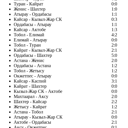
Туран - Кайрат
0:0
Женис - Шахтер
1:0
Атырау - Ордабасы
1:1
Кайсар - Кызыл-Жар СК
0:3
Ордабасы - Атырау
1:1
Кайсар - Актобе
1:3
Тобол - Елимай
4:2
Елимай - Атырау
0:0
Тобол - Туран
2:0
Кайрат - Кызыл-Жар СК
2:1
Ордабасы - Шахтер
5:0
Астана - Женис
2:0
Ордабасы - Астана
1:2
Тобол - Жетысу
1:2
Окжетпес - Атырау
0:0
Кайсар - Каспий
3:1
Кайрат - Шахтер
0:0
Кызыл-Жар СК - Актобе
0:0
Махтаарал - Аксу
2:0
Шахтер - Кайсар
2:2
Жетысу - Кайрат
1:2
Астана - Тобол
2:1
Атырау - Кызыл-Жар СК
0:0
Актобе - Ордабасы
2:1
Аксу - Окжетпес
0:1