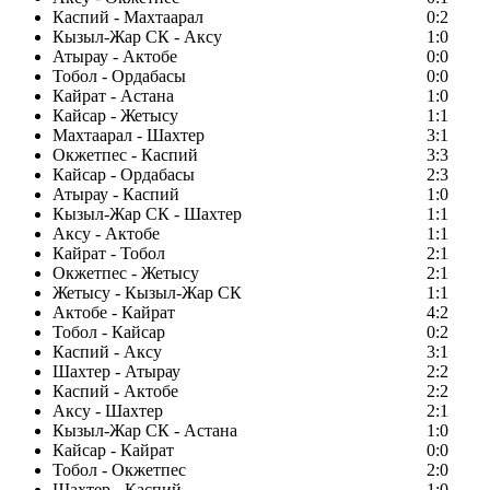
Каспий - Махтаарал
0:2
Кызыл-Жар СК - Аксу
1:0
Атырау - Актобе
0:0
Тобол - Ордабасы
0:0
Кайрат - Астана
1:0
Кайсар - Жетысу
1:1
Махтаарал - Шахтер
3:1
Окжетпес - Каспий
3:3
Кайсар - Ордабасы
2:3
Атырау - Каспий
1:0
Кызыл-Жар СК - Шахтер
1:1
Аксу - Актобе
1:1
Кайрат - Тобол
2:1
Окжетпес - Жетысу
2:1
Жетысу - Кызыл-Жар СК
1:1
Актобе - Кайрат
4:2
Тобол - Кайсар
0:2
Каспий - Аксу
3:1
Шахтер - Атырау
2:2
Каспий - Актобе
2:2
Аксу - Шахтер
2:1
Кызыл-Жар СК - Астана
1:0
Кайсар - Кайрат
0:0
Тобол - Окжетпес
2:0
Шахтер - Каспий
1:0