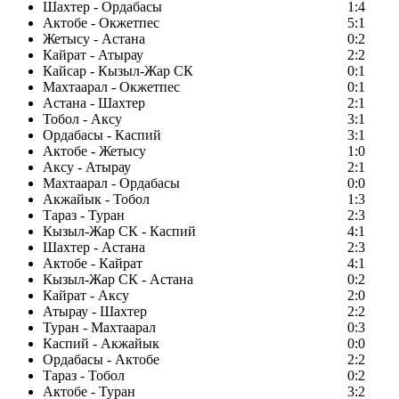
Шахтер - Ордабасы
1:4
Актобе - Окжетпес
5:1
Жетысу - Астана
0:2
Кайрат - Атырау
2:2
Кайсар - Кызыл-Жар СК
0:1
Махтаарал - Окжетпес
0:1
Астана - Шахтер
2:1
Тобол - Аксу
3:1
Ордабасы - Каспий
3:1
Актобе - Жетысу
1:0
Аксу - Атырау
2:1
Махтаарал - Ордабасы
0:0
Акжайык - Тобол
1:3
Тараз - Туран
2:3
Кызыл-Жар СК - Каспий
4:1
Шахтер - Астана
2:3
Актобе - Кайрат
4:1
Кызыл-Жар СК - Астана
0:2
Кайрат - Аксу
2:0
Атырау - Шахтер
2:2
Туран - Махтаарал
0:3
Каспий - Акжайык
0:0
Ордабасы - Актобе
2:2
Тараз - Тобол
0:2
Актобе - Туран
3:2