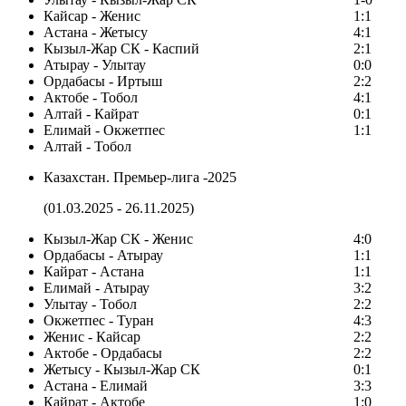
Кайсар - Женис
1:1
Астана - Жетысу
4:1
Кызыл-Жар СК - Каспий
2:1
Атырау - Улытау
0:0
Ордабасы - Иртыш
2:2
Актобе - Тобол
4:1
Алтай - Кайрат
0:1
Елимай - Окжетпес
1:1
Алтай - Тобол
Казахстан. Премьер-лига -2025
(01.03.2025 - 26.11.2025)
Кызыл-Жар СК - Женис
4:0
Ордабасы - Атырау
1:1
Кайрат - Астана
1:1
Елимай - Атырау
3:2
Улытау - Тобол
2:2
Окжетпес - Туран
4:3
Женис - Кайсар
2:2
Актобе - Ордабасы
2:2
Жетысу - Кызыл-Жар СК
0:1
Астана - Елимай
3:3
Кайрат - Актобе
1:0