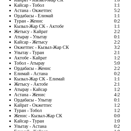
Кайсар - Тобол
1:1
Астана - Окжетпес
5:2
Ордабасы - Елимай
1:1
Туран - Женис
0:2
Кызыл-Жар СК - Актобе
1:1
Жетысу - Кайрат
2:2
Атырау - Улытау
0:1
Кайсар - Жетысу
2:2
Окжетпес - Кызыл-Жар СК
3:2
Улытау - Туран
2:1
Актобе - Кайрат
1:2
Тобол - Атырау
5:0
Ордабасы - Женис
2:2
Елимай - Астана
0:2
Кызыл-Жар СК - Елимай
1:1
Жетысу - Актобе
2:1
Атырау - Кайсар
1:2
Астана - Женис
4:2
Ордабасы - Улытау
0:1
Кайрат - Окжетпес
1:2
Туран - Тобол
1:2
Женис - Кызыл-Жар СК
0:0
Кайсар - Туран
1:0
Улытау - Астана
0:2