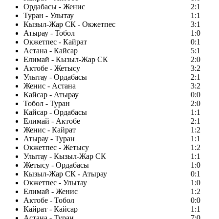
Ордабасы - Женис
2:1
Туран - Улытау
1:1
Кызыл-Жар СК - Окжетпес
3:1
Атырау - Тобол
1:0
Окжетпес - Кайрат
0:1
Астана - Кайсар
5:1
Елимай - Кызыл-Жар СК
2:0
Актобе - Жетысу
3:2
Улытау - Ордабасы
2:1
Женис - Астана
3:2
Кайсар - Атырау
0:0
Тобол - Туран
2:0
Кайсар - Ордабасы
1:1
Елимай - Актобе
2:1
Женис - Кайрат
1:2
Атырау - Туран
1:1
Окжетпес - Жетысу
1:2
Улытау - Кызыл-Жар СК
1:1
Жетысу - Ордабасы
1:0
Кызыл-Жар СК - Атырау
0:1
Окжетпес - Улытау
1:0
Елимай - Женис
1:2
Актобе - Тобол
0:0
Кайрат - Кайсар
1:1
Астана - Туран
7:0