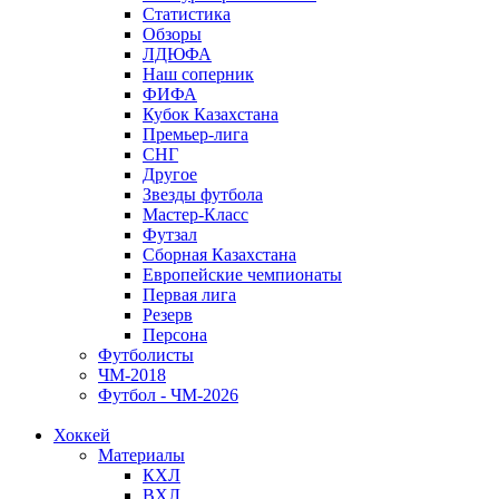
Статистика
Обзоры
ЛДЮФА
Наш соперник
ФИФА
Кубок Казахстана
Премьер-лига
СНГ
Другое
Звезды футбола
Мастер-Класс
Футзал
Сборная Казахстана
Европейские чемпионаты
Первая лига
Резерв
Персона
Футболисты
ЧМ-2018
Футбол - ЧМ-2026
Хоккей
Материалы
КХЛ
ВХЛ