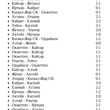
Кайсар - Жетысу
1:1
Иртыш - Кайрат
0:1
Кызыл-Жар СК - Окжетпес
0:1
Астана - Атырау
2:1
Кайрат - Елимай
2:2
Тобол - Каспий
2:1
Жетысу - Улытау
2:0
Актобе - Иртыш
1:0
Кызыл-Жар СК - Ордабасы
1:2
Алтай - Женис
0:0
Окжетпес - Кайсар
1:1
Окжетпес - Кайсар
1:1
Окжетпес - Кайсар
1:1
Улытау - Тобол
2:1
Ордабасы - Окжетпес
2:1
Кайсар - Алтай
1:1
Женис - Актобе
0:1
Атырау - Кызыл-Жар СК
0:1
Кайрат - Каспий
2:0
Елимай - Астана
2:2
Иртыш - Жетысу
1:2
Актобе - Каспий
1:0
Алтай - Улытау
1:2
Окжетпес - Иртыш
2:1
Ордабасы - Астана
1:1