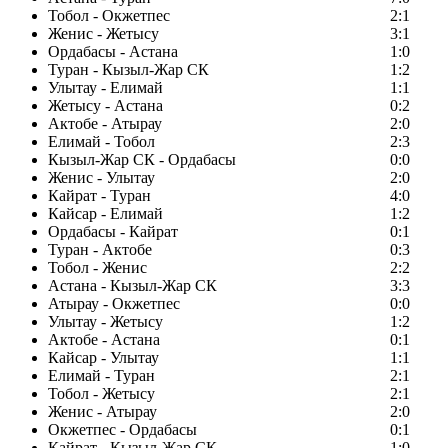
Тобол - Окжетпес
2:1
Женис - Жетысу
3:1
Ордабасы - Астана
1:0
Туран - Кызыл-Жар СК
1:2
Улытау - Елимай
1:1
Жетысу - Астана
0:2
Актобе - Атырау
2:0
Елимай - Тобол
2:3
Кызыл-Жар СК - Ордабасы
0:0
Женис - Улытау
2:0
Кайрат - Туран
4:0
Кайсар - Елимай
1:2
Ордабасы - Кайрат
0:1
Туран - Актобе
0:3
Тобол - Женис
2:2
Астана - Кызыл-Жар СК
3:3
Атырау - Окжетпес
0:0
Улытау - Жетысу
1:2
Актобе - Астана
0:1
Кайсар - Улытау
1:1
Елимай - Туран
2:1
Тобол - Жетысу
2:1
Женис - Атырау
2:0
Окжетпес - Ордабасы
0:1
Кайрат - Кызыл-Жар СК
1:0