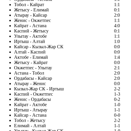
Тобол - Кайрат
1:1
Жетысу - Елимай
0:1
Атырау - Кайсар
2:0
Женис - Окжетпес
1:1
Кайрат - Астана
4:0
Каспий - Жетысу
0:1
Улытау - Актобе
1:1
Иртыш - Алтай
1:0
Кайсар - Кызыл-Жар СК
0:0
Алтай - Каспий
0:0
Актобе - Елимай
1:4
Жетысу - Кайрат
0:0
Окжетпес - Улытау
2:1
Астана - Тобол
2:0
Ордабасы - Кайсар
2:0
Атырау - Женис
0:0
Кызыл-Жар СК - Иртыш
2-2
Каспий - Окжетпес
1-3
Женис - Ордабасы
0-2
Кайрат - Актобе
1-0
Иртыш - Атырау
1-1
Кайсар - Астана
0-0
Тобол - Жетысу
2-2
Елимай - Алтай
1-1
Улытау - Кызыл-Жар СК
1-0