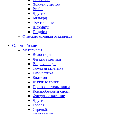
Хоккей с мячом
Регби
Другие
Бильярд
Фехтование
Шахматы
Гандбол
Финская команда отказалась
Олимпийские
Материалы
Велоспорт
Легкая атлетика
Водные виды
Тяжелая атлетика
Гимнастика
Биатлон
Лыжные гонки
Прыжки с трамплина
Конькобежный спорт
Фигурное катание
Другие
Гребля
Стрельба