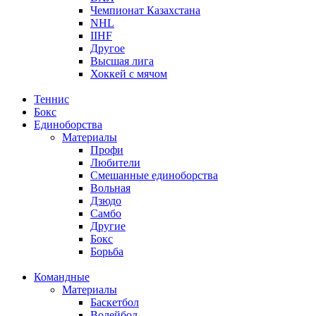
Чемпионат Казахстана
NHL
IIHF
Другое
Высшая лига
Хоккей с мячом
Теннис
Бокс
Единоборства
Материалы
Профи
Любители
Смешанные единоборства
Вольная
Дзюдо
Самбо
Другие
Бокс
Борьба
Командные
Материалы
Баскетбол
Волейбол