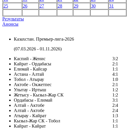
25
26
27
28
29
30
31
Результаты
Анонсы
Казахстан. Премьер-лига-2026
(07.03.2026 - 01.11.2026)
Каспий - Женис
3:2
Кайрат - Ордабасы
2:1
Елимай - Кайсар
1:1
Астана - Алтай
4:1
Тобол - Атырау
1:0
Актобе - Окжетпес
2:1
Улытау - Иртыш
1:2
Жетысу - Кызыл-Жар СК
1:2
Ордабасы - Елимай
3:1
Алтай - Актобе
2:4
Алтай - Актобе
2:4
Атырау - Кайрат
1:3
Кызыл-Жар СК - Тобол
1:1
Кайрат - Кайрат
1:1