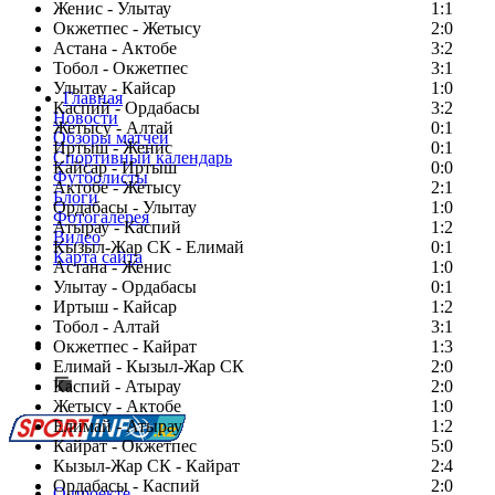
Женис - Улытау
1:1
Окжетпес - Жетысу
2:0
Астана - Актобе
3:2
Тобол - Окжетпес
3:1
Улытау - Кайсар
1:0
Главная
Каспий - Ордабасы
3:2
Новости
Жетысу - Алтай
0:1
Обзоры матчей
Иртыш - Женис
0:1
Спортивный календарь
Кайсар - Иртыш
0:0
Футболисты
Актобе - Жетысу
2:1
Блоги
Ордабасы - Улытау
1:0
Фотогалерея
Атырау - Каспий
1:2
Видео
Кызыл-Жар СК - Елимай
0:1
Карта сайта
Астана - Женис
1:0
Улытау - Ордабасы
0:1
Иртыш - Кайсар
1:2
Тобол - Алтай
3:1
Есть идея?
Окжетпес - Кайрат
1:3
Сообщить о мероприятии
Елимай - Кызыл-Жар СК
2:0
Каспий - Атырау
Перейти на старый сайт
2:0
Жетысу - Актобе
1:0
Елимай - Атырау
1:2
Кайрат - Окжетпес
5:0
Кызыл-Жар СК - Кайрат
2:4
Ордабасы - Каспий
2:0
О проекте