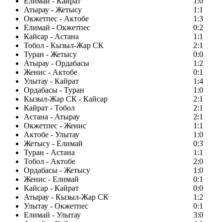
Елимай - Кайрат
1:0
Атырау - Жетысу
1:1
Окжетпес - Актобе
1:3
Елимай - Окжетпес
0:2
Кайсар - Астана
1:1
Тобол - Кызыл-Жар СК
2:1
Туран - Жетысу
0:0
Атырау - Ордабасы
1:2
Женис - Актобе
0:1
Улытау - Кайрат
1:4
Ордабасы - Туран
1:0
Кызыл-Жар СК - Кайсар
2:1
Кайрат - Тобол
2:1
Астана - Атырау
2:1
Окжетпес - Женис
1:1
Актобе - Улытау
1:0
Жетысу - Елимай
0:3
Туран - Астана
1:1
Тобол - Актобе
2:0
Ордабасы - Жетысу
1:0
Женис - Елимай
0:1
Кайсар - Кайрат
0:0
Атырау - Кызыл-Жар СК
1:2
Улытау - Окжетпес
0:1
Елимай - Улытау
3:0