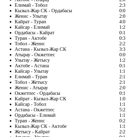
Елимай - Тобол
2:3
Кызыл-Жар СК - Ордабасы
0:0
Женис - Улытау
2:0
Кайрат - Туран
4:0
Кайсар - Елимай
1:2
Ордабасы - Кайрат
0:1
Туран - Актобе
0:3
Тобол - Женис
2:2
Астана - Кызыл-Жар СК
3:3
Атырау - Окжетпес
0:0
Улытау - Жетысу
1:2
Актобе - Астана
0:1
Кайсар - Улытау
1:1
Елимай - Туран
2:1
Тобол - Жетысу
2:1
Женис - Атырау
2:0
Окжетпес - Ордабасы
0:1
Кайрат - Кызыл-Жар СК
1:0
Кайсар - Тобол
1:1
Астана - Окжетпес
5:2
Ордабасы - Елимай
1:1
Туран - Женис
0:2
Кызыл-Жар СК - Актобе
1:1
Жетысу - Кайрат
2:2