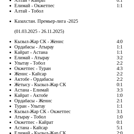
Алтай - Кайрат
0:1
Елимай - Окжетпес
1:1
Алтай - Тобол
Казахстан. Премьер-лига -2025
(01.03.2025 - 26.11.2025)
Кызыл-Жар СК - Женис
4:0
Ордабасы - Атырау
1:1
Кайрат - Астана
1:1
Елимай - Атырау
3:2
Улытау - Тобол
2:2
Окжетпес - Туран
4:3
Женис - Кайсар
2:2
Актобе - Ордабасы
2:2
Жетысу - Кызыл-Жар СК
0:1
Астана - Елимай
3:3
Кайрат - Актобе
1:0
Ордабасы - Женис
2:1
Туран - Улытау
1:1
Кызыл-Жар СК - Окжетпес
3:1
Атырау - Тобол
1:0
Окжетпес - Кайрат
0:1
Астана - Кайсар
5:1
Елимай - Кызыл-Жар СК
2:0