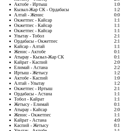
Актобе - Иртыш
1:0
Кызыл-Жар СК - Ордабасы
1:2
Алтай - Женис
0:0
Окжетпес - Кайсар
1:1
Окжетпес - Кайсар
1:1
Окжетпес - Кайсар
1:1
Улытау - Тобол
2:1
Ордабасы - Окжетпес
2:1
Кайсар - Алтай
1:1
Женис - Актобе
0:1
Атырау - Кызыл-Жар СК
0:1
Кайрат - Каспий
2:0
Елимай - Астана
2:2
Иртыш - Жетысу
1:2
Актобе - Каспий
1:0
Алтай - Улытау
1:2
Окжетпес - Иртыш
2:1
Ордабасы - Астана
1:1
Тобол - Кайрат
1:1
Жетысу - Елимай
0:1
Атырау - Кайсар
2:0
Женис - Окжетпес
1:1
Кайрат - Астана
4:0
Каспий - Жетысу
0:1
Улытау - Актобе
1:1