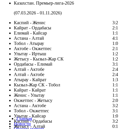
Казахстан. Премьер-лига-2026
(07.03.2026 - 01.11.2026)
Каспий - Женис
3:2
Кайрат - Ордабасы
2:1
Елимай - Кайсар
1:1
Астана - Алтай
4:1
Тобол - Атырау
1:0
Актобе - Окжетпес
2:1
Улытау - Иртыш
1:2
Жетысу - Кызыл-Жар СК
1:2
Ордабасы - Елимай
3:1
Алтай - Актобе
2:4
Алтай - Актобе
2:4
Атырау - Кайрат
1:3
Кызыл-Жар СК - Тобол
1:1
Кайрат - Кайрат
1:1
Женис - Улытау
1:1
Окжетпес - Жетысу
2:0
Астана - Актобе
3:2
Тобол - Окжетпес
3:1
Улытау - Кайсар
1:0
Главная
Каспий - Ордабасы
3:2
Новости
Жетысу - Алтай
0:1
Обзоры матчей