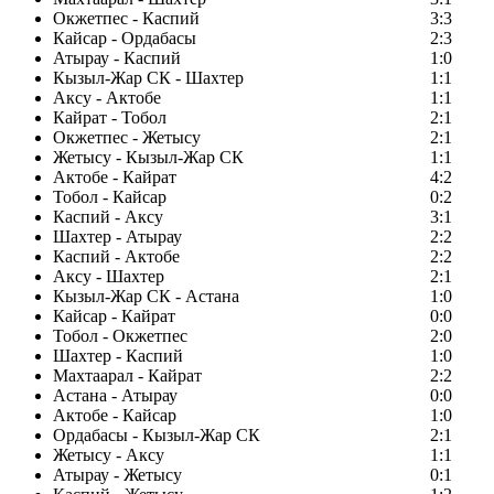
Окжетпес - Каспий
3:3
Кайсар - Ордабасы
2:3
Атырау - Каспий
1:0
Кызыл-Жар СК - Шахтер
1:1
Аксу - Актобе
1:1
Кайрат - Тобол
2:1
Окжетпес - Жетысу
2:1
Жетысу - Кызыл-Жар СК
1:1
Актобе - Кайрат
4:2
Тобол - Кайсар
0:2
Каспий - Аксу
3:1
Шахтер - Атырау
2:2
Каспий - Актобе
2:2
Аксу - Шахтер
2:1
Кызыл-Жар СК - Астана
1:0
Кайсар - Кайрат
0:0
Тобол - Окжетпес
2:0
Шахтер - Каспий
1:0
Махтаарал - Кайрат
2:2
Астана - Атырау
0:0
Актобе - Кайсар
1:0
Ордабасы - Кызыл-Жар СК
2:1
Жетысу - Аксу
1:1
Атырау - Жетысу
0:1