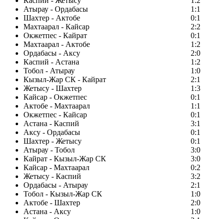
Каспий - Жетысу
1:2
Атырау - Ордабасы
1:1
Шахтер - Актобе
0:1
Махтаарал - Кайсар
2:2
Окжетпес - Кайрат
0:1
Махтаарал - Актобе
1:2
Ордабасы - Аксу
2:0
Каспий - Астана
1:2
Тобол - Атырау
1:0
Кызыл-Жар СК - Кайрат
2:1
Жетысу - Шахтер
1:3
Кайсар - Окжетпес
0:1
Актобе - Махтаарал
1:1
Окжетпес - Кайсар
0:1
Астана - Каспий
3:1
Аксу - Ордабасы
0:1
Шахтер - Жетысу
0:1
Атырау - Тобол
3:0
Кайрат - Кызыл-Жар СК
3:0
Кайсар - Махтаарал
0:2
Жетысу - Каспий
3:2
Ордабасы - Атырау
2:1
Тобол - Кызыл-Жар СК
1:0
Актобе - Шахтер
2:0
Астана - Аксу
1:0