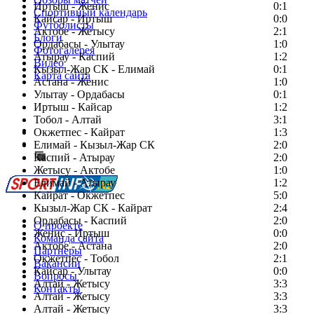
Иртыш - Женис
0:1
Спортивный календарь
Кайсар - Иртыш
0:0
Футболисты
Актобе - Жетысу
2:1
Блоги
Ордабасы - Улытау
1:0
Фотогалерея
Атырау - Каспий
1:2
Видео
Кызыл-Жар СК - Елимай
0:1
Карта сайта
Астана - Женис
1:0
Улытау - Ордабасы
0:1
Иртыш - Кайсар
1:2
Тобол - Алтай
3:1
Есть идея?
Окжетпес - Кайрат
1:3
Сообщить о мероприятии
Елимай - Кызыл-Жар СК
2:0
Каспий - Атырау
Перейти на старый сайт
2:0
Жетысу - Актобе
1:0
Елимай - Атырау
1:2
Кайрат - Окжетпес
5:0
Кызыл-Жар СК - Кайрат
2:4
Ордабасы - Каспий
2:0
О проекте
Женис - Иртыш
0:0
Команда сайта
Актобе - Астана
2:0
Партнеры
Окжетпес - Тобол
2:1
Вакансии
Кайсар - Улытау
0:0
Вопросы
Алтай - Жетысу
3:3
Контакты
Алтай - Жетысу
3:3
Алтай - Жетысу
3:3