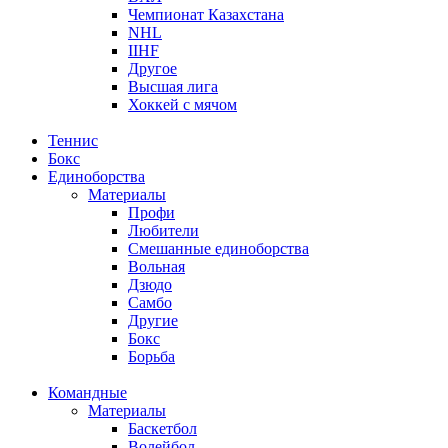
Чемпионат Казахстана
NHL
IIHF
Другое
Высшая лига
Хоккей с мячом
Теннис
Бокс
Единоборства
Материалы
Профи
Любители
Смешанные единоборства
Вольная
Дзюдо
Самбо
Другие
Бокс
Борьба
Командные
Материалы
Баскетбол
Волейбол