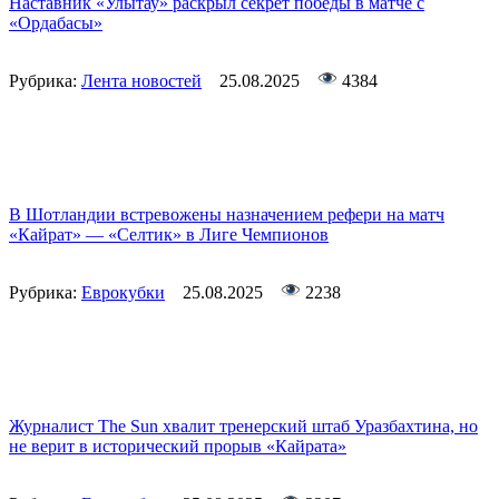
Наставник «Улытау» раскрыл секрет победы в матче с
«Ордабасы»
Рубрика:
Лента новостей
25.08.2025
4384
В Шотландии встревожены назначением рефери на матч
«Кайрат» — «Селтик» в Лиге Чемпионов
Рубрика:
Еврокубки
25.08.2025
2238
Журналист The Sun хвалит тренерский штаб Уразбахтина, но
не верит в исторический прорыв «Кайрата»