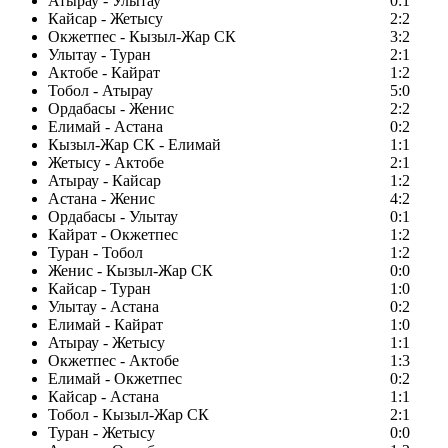
Атырау - Улытау
0:1
Кайсар - Жетысу
2:2
Окжетпес - Кызыл-Жар СК
3:2
Улытау - Туран
2:1
Актобе - Кайрат
1:2
Тобол - Атырау
5:0
Ордабасы - Женис
2:2
Елимай - Астана
0:2
Кызыл-Жар СК - Елимай
1:1
Жетысу - Актобе
2:1
Атырау - Кайсар
1:2
Астана - Женис
4:2
Ордабасы - Улытау
0:1
Кайрат - Окжетпес
1:2
Туран - Тобол
1:2
Женис - Кызыл-Жар СК
0:0
Кайсар - Туран
1:0
Улытау - Астана
0:2
Елимай - Кайрат
1:0
Атырау - Жетысу
1:1
Окжетпес - Актобе
1:3
Елимай - Окжетпес
0:2
Кайсар - Астана
1:1
Тобол - Кызыл-Жар СК
2:1
Туран - Жетысу
0:0