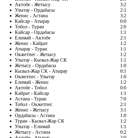
Актобе - Жетысу
3:2
Улытау - Ордабасы
2:1
Женис - Астана
3:2
Кайсар - Атырау
0:0
Тобол - Туран
2:0
Кайсар - Ордабасы
1:1
Елимай - Актобе
2:1
Женис - Кайрат
1:2
Атырау - Туран
1:1
Окжетпес - Жетысу
1:2
Улытау - Кызыл-Жар СК
1:1
Жетысу - Ордабасы
1:0
Кызыл-Жар СК - Атырау
0:1
Окжетпес - Улытау
1:0
Елимай - Женис
1:2
Актобе - Тобол
0:0
Кайрат - Кайсар
1:1
Астана - Туран
7:0
Тобол - Окжетпес
2:1
Женис - Жетысу
3:1
Ордабасы - Астана
1:0
Туран - Кызыл-Жар СК
1:2
Улытау - Елимай
1:1
Жетысу - Астана
0:2
Актобе - Атырау
2:0