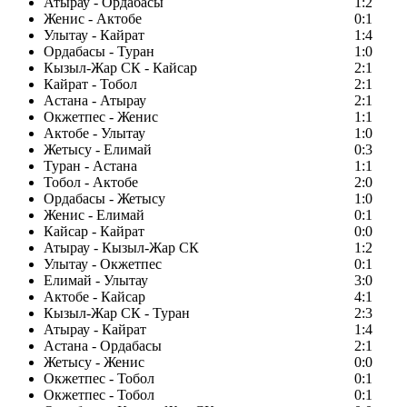
Атырау - Ордабасы
1:2
Женис - Актобе
0:1
Улытау - Кайрат
1:4
Ордабасы - Туран
1:0
Кызыл-Жар СК - Кайсар
2:1
Кайрат - Тобол
2:1
Астана - Атырау
2:1
Окжетпес - Женис
1:1
Актобе - Улытау
1:0
Жетысу - Елимай
0:3
Туран - Астана
1:1
Тобол - Актобе
2:0
Ордабасы - Жетысу
1:0
Женис - Елимай
0:1
Кайсар - Кайрат
0:0
Атырау - Кызыл-Жар СК
1:2
Улытау - Окжетпес
0:1
Елимай - Улытау
3:0
Актобе - Кайсар
4:1
Кызыл-Жар СК - Туран
2:3
Атырау - Кайрат
1:4
Астана - Ордабасы
2:1
Жетысу - Женис
0:0
Окжетпес - Тобол
0:1
Окжетпес - Тобол
0:1