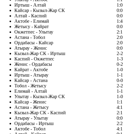
Иртыш - Алтай
1:0
Кайсар - Кызыл-Жар СК
0:0
Алтай - Каспий
0:0
Актобе - Елимай
1:4
Жетысу - Кайрат
0:0
Окжетпес - Улытау
2:1
Астана - Тобол
2:0
Ордабасы - Кайсар
2:0
Атырау - Женис
0:0
Кызыл-Жар СК - Иртыш
2-2
Каспий - Окжетпес
1-3
Женис - Ордабасы
0-2
Кайрат - Актобе
1-0
Иртыш - Атырау
1-1
Кайсар - Астана
0-0
Тобол - Жетысу
2-2
Елимай - Алтай
1-1
Улытау - Кызыл-Жар СК
1-0
Кайсар - Женис
1:1
Астана - Жетысу
4:1
Кызыл-Жар СК - Каспий
2:1
Атырау - Улытау
0:0
Ордабасы - Иртыш
2:2
Актобе - Тобол
4:1