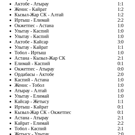
Актобе - Атырау
1:1
Женис - Кайрат
1:2
Кызыл-Жар СК - Алтай
1:2
Иртыш - Елимай
2:2
Окжетпес - Астана
1:0
Улытау - Каспий
1:0
Улытау - Каспий
1:0
Актобе - Кайсар
3:0
Улытау - Кайрат
1:1
Тобол - Иртыш
1:0
Астана - Кызыл-Жар СК
2:1
Елимай - Каспий
0:1
Окжетпес - Атырау
0:0
Ордабасы - Актобе
2:0
Каспий - Астана
1:0
Женис - Тобол
1:0
Атырау - Алтай
1:0
Улытау - Елимай
1:0
Кайсар - Жетысу
1:1
Иртыш - Кайрат
0:1
Кызыл-Жар СК - Окжетпес
0:1
Астана - Атырау
2:1
Кайрат - Елимай
2:2
Тобол - Каспий
2:1
Жетысу - Улытау
2:0