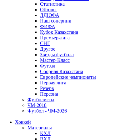
Статистика
Обзоры
ЛДЮФА
Наш соперник
ФИФА
Кубок Казахстана
Премьер-лига
СНГ
Другое
Звезды футбола
Мастер-Класс
Футзал
Сборная Казахстана
Европейские чемпионаты
Первая лига
Резерв
Персона
Футболисты
ЧМ-2018
Футбол - ЧМ-2026
Хоккей
Материалы
КХЛ
ВХЛ