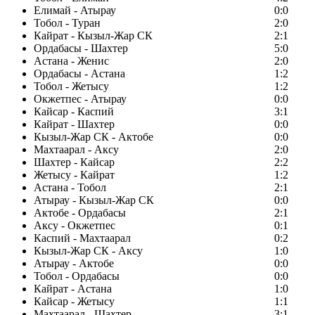
Елимай - Атырау
0:0
Тобол - Туран
2:0
Кайрат - Кызыл-Жар СК
2:1
Ордабасы - Шахтер
5:0
Астана - Женис
2:0
Ордабасы - Астана
1:2
Тобол - Жетысу
1:2
Окжетпес - Атырау
0:0
Кайсар - Каспий
3:1
Кайрат - Шахтер
0:0
Кызыл-Жар СК - Актобе
0:0
Махтаарал - Аксу
2:0
Шахтер - Кайсар
2:2
Жетысу - Кайрат
1:2
Астана - Тобол
2:1
Атырау - Кызыл-Жар СК
0:0
Актобе - Ордабасы
2:1
Аксу - Окжетпес
0:1
Каспий - Махтаарал
0:2
Кызыл-Жар СК - Аксу
1:0
Атырау - Актобе
0:0
Тобол - Ордабасы
0:0
Кайрат - Астана
1:0
Кайсар - Жетысу
1:1
Махтаарал - Шахтер
3:1