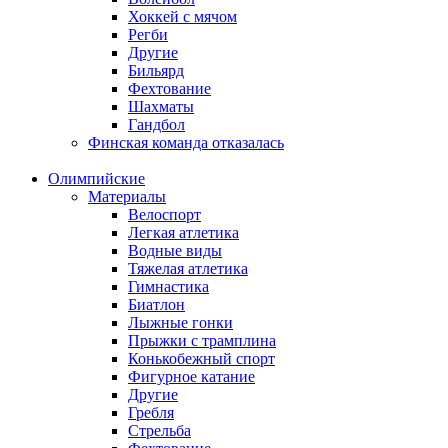
Хоккей с мячом
Регби
Другие
Бильярд
Фехтование
Шахматы
Гандбол
Финская команда отказалась
Олимпийские
Материалы
Велоспорт
Легкая атлетика
Водные виды
Тяжелая атлетика
Гимнастика
Биатлон
Лыжные гонки
Прыжки с трамплина
Конькобежный спорт
Фигурное катание
Другие
Гребля
Стрельба