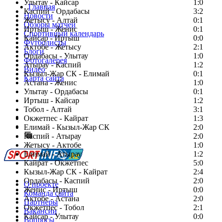
Улытау - Кайсар
1:0
Главная
Каспий - Ордабасы
3:2
Новости
Жетысу - Алтай
0:1
Обзоры матчей
Иртыш - Женис
0:1
Спортивный календарь
Кайсар - Иртыш
0:0
Футболисты
Актобе - Жетысу
2:1
Блоги
Ордабасы - Улытау
1:0
Фотогалерея
Атырау - Каспий
1:2
Видео
Кызыл-Жар СК - Елимай
0:1
Карта сайта
Астана - Женис
1:0
Улытау - Ордабасы
0:1
Иртыш - Кайсар
1:2
Тобол - Алтай
3:1
Есть идея?
Окжетпес - Кайрат
1:3
Сообщить о мероприятии
Елимай - Кызыл-Жар СК
2:0
Каспий - Атырау
Перейти на старый сайт
2:0
Жетысу - Актобе
1:0
Елимай - Атырау
1:2
Кайрат - Окжетпес
5:0
Кызыл-Жар СК - Кайрат
2:4
Ордабасы - Каспий
2:0
О проекте
Женис - Иртыш
0:0
Команда сайта
Актобе - Астана
2:0
Партнеры
Окжетпес - Тобол
2:1
Вакансии
Кайсар - Улытау
0:0
Вопросы