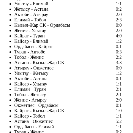
Улытау - Елимай
1:1
Жетысу - Астана
0:2
Актобе - Атырау
2:0
Елимай - Тобол
2:3
Кызыл-Жар СК - Ордабасы
0:0
Женис - Улытау
2:0
Кайрат - Туран
4:0
Кайсар - Елимай
1:2
Ордабасы - Кайрат
0:1
Туран - Актобе
0:3
Тобол - Женис
2:2
Астана - Кызыл-Жар СК
3:3
Атырау - Окжетпес
0:0
Улытау - Жетысу
1:2
Актобе - Астана
0:1
Кайсар - Улытау
1:1
Елимай - Туран
2:1
Тобол - Жетысу
2:1
Женис - Атырау
2:0
Окжетпес - Ордабасы
0:1
Кайрат - Кызыл-Жар СК
1:0
Кайсар - Тобол
1:1
Астана - Окжетпес
5:2
Ордабасы - Елимай
1:1
Туран - Женис
0:2