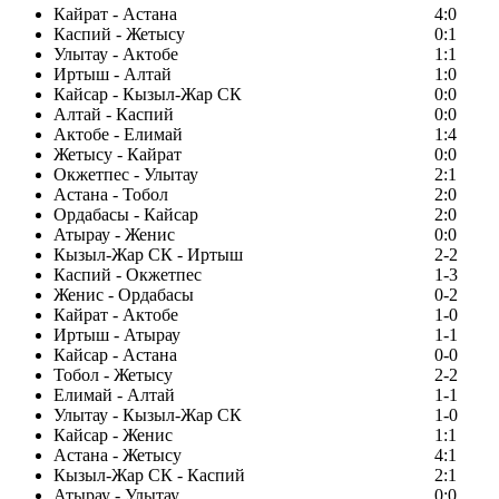
Кайрат - Астана
4:0
Каспий - Жетысу
0:1
Улытау - Актобе
1:1
Иртыш - Алтай
1:0
Кайсар - Кызыл-Жар СК
0:0
Алтай - Каспий
0:0
Актобе - Елимай
1:4
Жетысу - Кайрат
0:0
Окжетпес - Улытау
2:1
Астана - Тобол
2:0
Ордабасы - Кайсар
2:0
Атырау - Женис
0:0
Кызыл-Жар СК - Иртыш
2-2
Каспий - Окжетпес
1-3
Женис - Ордабасы
0-2
Кайрат - Актобе
1-0
Иртыш - Атырау
1-1
Кайсар - Астана
0-0
Тобол - Жетысу
2-2
Елимай - Алтай
1-1
Улытау - Кызыл-Жар СК
1-0
Кайсар - Женис
1:1
Астана - Жетысу
4:1
Кызыл-Жар СК - Каспий
2:1
Атырау - Улытау
0:0