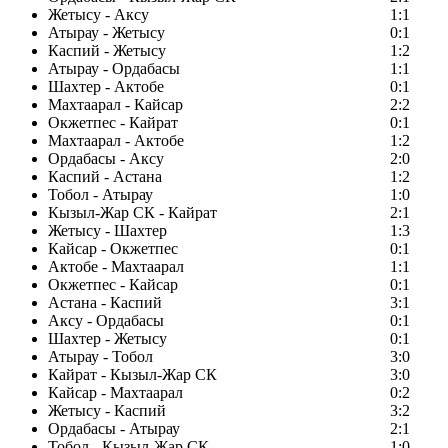
Жетысу - Аксу
1:1
Атырау - Жетысу
0:1
Каспий - Жетысу
1:2
Атырау - Ордабасы
1:1
Шахтер - Актобе
0:1
Махтаарал - Кайсар
2:2
Окжетпес - Кайрат
0:1
Махтаарал - Актобе
1:2
Ордабасы - Аксу
2:0
Каспий - Астана
1:2
Тобол - Атырау
1:0
Кызыл-Жар СК - Кайрат
2:1
Жетысу - Шахтер
1:3
Кайсар - Окжетпес
0:1
Актобе - Махтаарал
1:1
Окжетпес - Кайсар
0:1
Астана - Каспий
3:1
Аксу - Ордабасы
0:1
Шахтер - Жетысу
0:1
Атырау - Тобол
3:0
Кайрат - Кызыл-Жар СК
3:0
Кайсар - Махтаарал
0:2
Жетысу - Каспий
3:2
Ордабасы - Атырау
2:1
Тобол - Кызыл-Жар СК
1:0