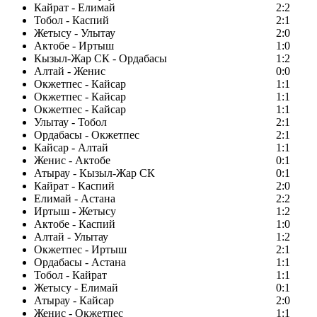
Кайрат - Елимай
2:2
Тобол - Каспий
2:1
Жетысу - Улытау
2:0
Актобе - Иртыш
1:0
Кызыл-Жар СК - Ордабасы
1:2
Алтай - Женис
0:0
Окжетпес - Кайсар
1:1
Окжетпес - Кайсар
1:1
Окжетпес - Кайсар
1:1
Улытау - Тобол
2:1
Ордабасы - Окжетпес
2:1
Кайсар - Алтай
1:1
Женис - Актобе
0:1
Атырау - Кызыл-Жар СК
0:1
Кайрат - Каспий
2:0
Елимай - Астана
2:2
Иртыш - Жетысу
1:2
Актобе - Каспий
1:0
Алтай - Улытау
1:2
Окжетпес - Иртыш
2:1
Ордабасы - Астана
1:1
Тобол - Кайрат
1:1
Жетысу - Елимай
0:1
Атырау - Кайсар
2:0
Женис - Окжетпес
1:1